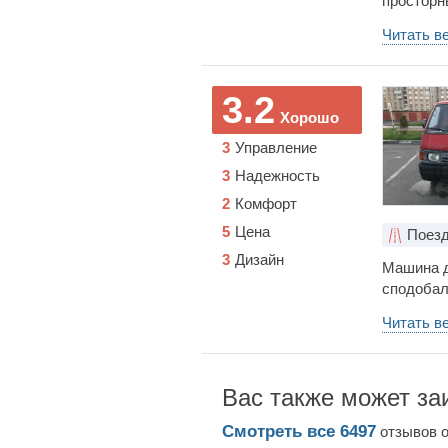
просторн
семьёй п
Читать в
бы дорож
экономный
под себя 
3.2
Мой сове
Хорошо
дизельны
3
Управление
3
Надежность
2
Комфорт
5
Цена
Поезд
3
Дизайн
Машина д
сподобал
Читать в
Вас также может за
Смотреть все
6497
отзывов