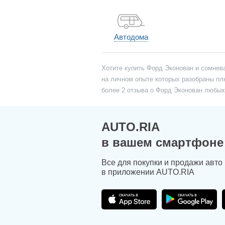
Автодома
Хотите купить Форд Эконован и сомнев
на личном опыте которых разобраны пл
более 2 отзыва о Форд Эконован любы
AUTO.RIA
в вашем смартфоне
Все для покупки и продажи авто
в приложении AUTO.RIA