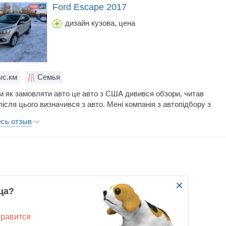
Ford Escape 2017
дизайн кузова, цена
с.км
Семья
м як замовляти авто це авто з США дивився обзори, читав
, після цього визначився з авто. Мені компанія з автопідбору з
рала по моїм вподобанням авто пробіг т. і написали що я буду
есь отзыв
ним на всі 200% я вже в подумках радів. Після того як вона
тут то все і почалося!!! Під заміну все що можна в тій машині під
О це зрозуміло мартизатори задні. рульова рейка. після
ї мотора він в маслі і ще багато чого. ВИБИРАЙТЕ правельно
омп. які вам будуть вибирати авто.!!!
×
ца?
нравится