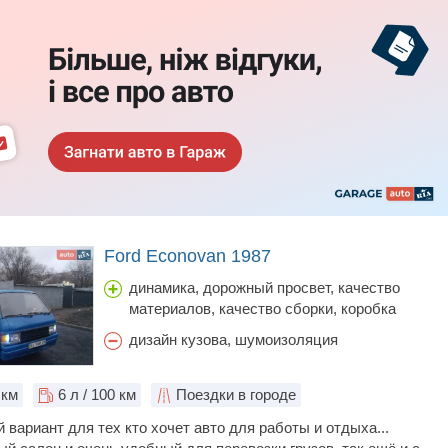
Ford Econovan 1987
динамика, дорожный просвет, качество
материалов, качество сборки, коробка
передач, объем багажника, простор салона,
дизайн кузова, шумоизоляция
расход топлива, стоимость обслуживания,
тормоза, управляемость, цена
.км
6
л / 100 км
Поездки в городе
 вариант для тех кто хочет авто для работы и отдыха...