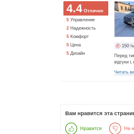
4.4
Отлично
5
Управление
2
Надежность
5
Комфорт
5
Цена
150
ты
5
Дизайн
Перед ти
відгуки і
США підіб
Читать в
задоволен
приїхала 
заміну; Т
ендоскопі
авто та к
Вам нравится эта страни
Нравится
Не 