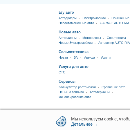
Б/у авто
Автодилеры
Электромобили
Пригнанные
Нерастаможенные авто
GARAGE AUTO.RIA
Новые авто
Автосалоны
Мотосалоны
Спецтехника
Новые Электромобили
Автоцентр AUTO.RIA
Сельхозтехника
Новая
Б/у
Аренда
Услуги
Услуги для авто
CTO
Сервисы
Калькулятор растаможки
Сравнение авто
Цены на топливо
Автотермины
Финансирование авто
Мы используем cookie, чтоб
© 2014-2026 RIA.com
Детальнее →