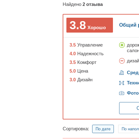
Найдено
2
отзыва
3.8
Общий 
Хорошо
3.5
Управление
дорож
салон
4.0
Надежность
дизай
3.5
Комфорт
5.0
Цена
Сред
3.0
Дизайн
Техн
Фото
С
Сортировка:
По дате
По напо