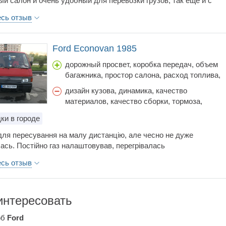
ый салон и очень удобный для перевозки грузов, так ещё и с
оехать на дачу и выходит по затратам что на "маршрутке выхло
есь отзыв
е..абсолютно не прихотливый и вместительный, да к тому же
 6л/100км . диз.топлива- заманчиво ,не правда ли?...тюнингану
и порядок икамера заднего вида, литые диски..и.т.д.
Ford Econovan 1985
т: хотите экономный бус? Возьмите не пожалеете ,но только
й двигатель!
дорожный просвет, коробка передач, объем
багажника, простор салона, расход топлива,
стоимость обслуживания, управляемость,
дизайн кузова, динамика, качество
цена
материалов, качество сборки, тормоза,
шумоизоляция
ки в городе
ля пересування на малу дистанцію, але чесно не дуже
ась. Постійно газ налаштовував, перегрівалась
есь отзыв
интересовать
об
Ford