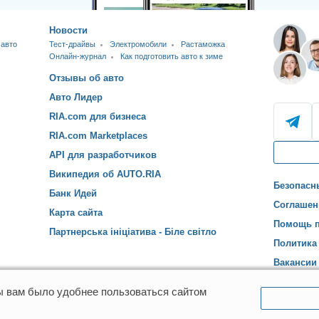
Новости
 авто
Тест-драйвы
Электромобили
Растаможка
Онлайн-журнал
Как подготовить авто к зиме
Отзывы об авто
Авто Лидер
RIA.com для бизнеса
RIA.com Marketplaces
API для разработчиков
Википедия об AUTO.RIA
Безопасн
Банк Идей
Соглашен
Карта сайта
Помощь п
Партнерська ініціатива - Біле світло
Политика
Вакансии
ы вам было удобнее пользоваться сайтом