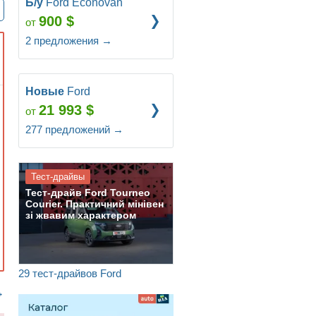
Б/у
Ford Econovan
900
$
от
2
предложения
→
Новые
Ford
21 993
$
от
277
предложений
→
Тест-драйвы
Тест-драйв Ford Tourneo
Courier. Практичний мінівен
зі жвавим характером
29 тест-драйвов Ford
→