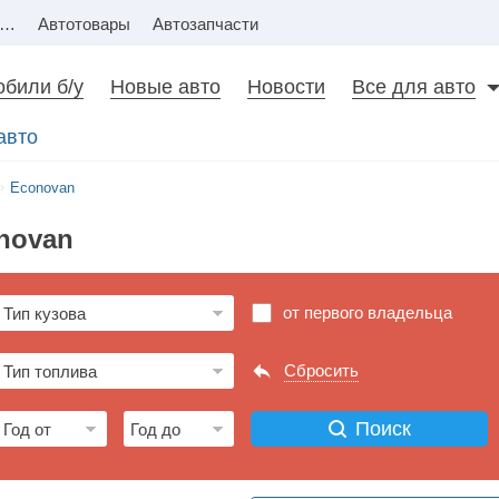
Недвижимость
Автотовары
Автозапчасти
били б/у
Новые авто
Новости
Все для авто
авто
Econovan
onovan
от первого владельца
Сбросить
Поиск