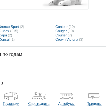
Bronco Sport
(2)
Contour
(10)
C-Max
(215)
Cougar
(10)
Capri
(2)
Courier
(7)
Consul
(1)
Crown Victoria
(3)
н
по годам
та
Грузовики
Спецтехника
Автобусы
Прицепы