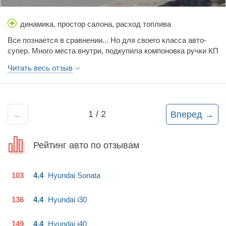
динамика, простор салона, расход топлива
Все познается в сравнении... Но для своего класса авто-
супер. Много места внутри, подкупила компоновка ручки КП
и симпатичная приборная панель. Многовато пластика, но
Читать весь отзыв
он не шумный, может пока новое. Двигателя 1.2 на этот вес
хватает вполне, автомат проверенный временем, работает
стабильно, может действ не очень 1-2 передачи, но выше
передачи даже не замечаются. Машина в целом очень
1
/
2
←
Вперед
→
шустрая и экономичная для женщин лучший вариант.
Рейтинг авто по отзывам
103
4.4
Hyundai
Sonata
136
4.4
Hyundai
i30
149
4.4
Hyundai
i40