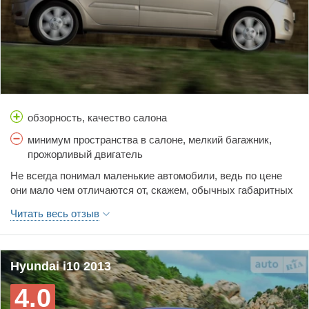
еще наложить. Для поездок на работу и куда-то подальше
незаменимый вариант.
обзорность, качество салона
минимум пространства в салоне, мелкий багажник,
прожорливый двигатель
Не всегда понимал маленькие автомобили, ведь по цене
они мало чем отличаются от, скажем, обычных габаритных
хэтчбеков, или же от небольших седанов. Тем не менее,
Читать весь отзыв
мне посчастливилось познакомиться и с такой крошкой, как
Hyundai i10. Автомобиль крошечный снаружи, крошечный
внутри, с крошечным сердцем... скажем так, типичная
женская малолитражка, которая создана для передвижения
Hyundai i10 2013
из пункта А в пункт Б.Как я уже говорил, габариты
4.0
автомобиля очень маленькие, обзорность - отличная,
наличие автоматической коробки - все, о чем мечтает