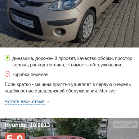
динамика, дорожный просвет, качество сборки, простор
салона, расход топлива, стоимость обслуживания,
тормоза, управляемость, цена
коробка передач
Если кратко - машина приятно удивляет в первую очередь
надёжностью и дешевизной обслуживания. Мелкие
несовершенства модели никак общее впечатление не
Читать весь отзыв
портят. Для города прекрасный автомобиль. Из минусов -
расход по трассе выше, чем в городе при 3-4 пассажирах и
минимальном грузе в багажнике, и очень тонкий металл, на
тесных стоянках лучше не парковать. Экономичная, и на
Hyundai i10 2013
удивление динамичная даже на трассе.