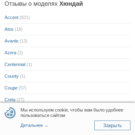
Отзывы о моделях
Хюндай
Accent
(821)
Atos
(16)
Avante
(13)
Azera
(2)
Centennial
(1)
County
(1)
Coupe
(57)
Creta
(27)
Мы используем cookie, чтобы вам было удобнее
Dynasty
(1)
пользоваться сайтом
Elantra
(590)
Детальнее →
Закрыть
Elantra XD
(11)