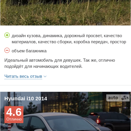
дизайн кузова, динамика, дорожный просвет, качество
материалов, качество сборки, коробка передач, простор
салона, расход топлива, стоимость обслуживания,
объем багажника
тормоза, управляемость, цена, шумоизоляция
Идеальный автомобиль для девушек. Так же, отлично
подойдёт для начинающих водителей.
I-10 оснащен очень надежной АКПП и резвым мотором
Читать весь отзыв
серии Kappa V1,25/90л.с.
Расход бензина 6,5-7л., город 5-5,5л., трасса.
Отличное авто за свои деньги!
Hyundai i10 2014
4.6
Отлично