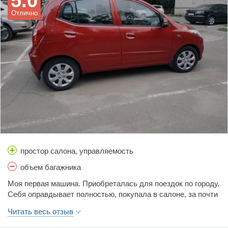
5.0
Отлично
простор салона, управляемость
объем багажника
Моя первая машина. Приобреталась для поездок по городу.
Себя оправдывает полностью, покупала в салоне, за почти
семь лет, проблем особых с машин нет, раз в год ТО
Читать весь отзыв
плановое. Менялся аккумулятор, но это из-за моей
непостоянной езды,видно по пробегу, так,как езжу по