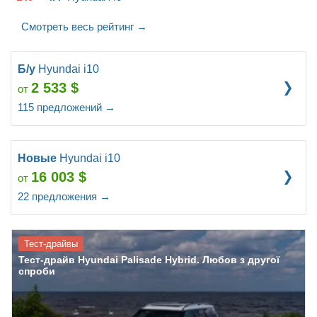
Смотреть весь рейтинг
→
Б/у
Hyundai i10
2 533
$
от
115
предложений
→
Новые
Hyundai i10
16 003
$
от
22
предложения
→
Тест-драйвы
Тест-драйв Hyundai Palisade Hybrid. Любов з другої
спроби