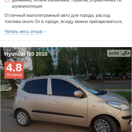
шумоизоляция
Отличный малолитражный авто для города, расход
топлива около 5л в городе, всюду можно припарковаться,
отличная динамика, как для 1,1 мотора и важный момент-
Читать весь отзыв
удобная,высокая посадка в машине, в салоне помещается
5 человек нормально, один минус это небольшой багажник.
Hyundai i10 2010
4.8
Отлично