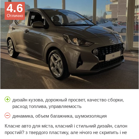
4.6
Отлично
дизайн кузова, дорожный просвет, качество сборки,
расход топлива, управляемость
динамика, объем багажника, шумоизоляция
Класне авто для міста, класний і стильний дизайн, салон
простий? з твердого пластику, але нічого не скрипить і не
рипить, тактильно приємний...