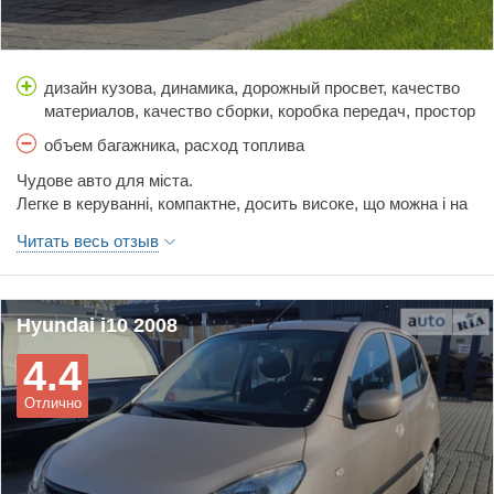
дизайн кузова, динамика, дорожный просвет, качество
материалов, качество сборки, коробка передач, простор
салона, стоимость обслуживания, тормоза,
объем багажника, расход топлива
управляемость, цена, шумоизоляция
Чудове авто для міста.
Легке в керуванні, компактне, досить високе, що можна і на
бордюр виїхати за потреби.
Читать весь отзыв
Користувалася 4 роки - задоволена дуже!
Hyundai i10 2008
4.4
Отлично