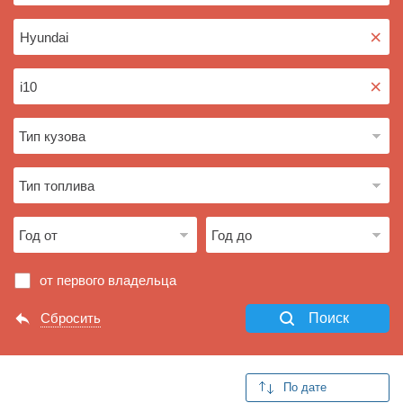
×
×
от первого владельца
Сбросить
Поиск