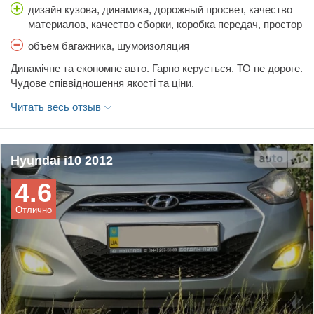
дизайн кузова, динамика, дорожный просвет, качество
материалов, качество сборки, коробка передач, простор
салона, расход топлива, стоимость обслуживания,
объем багажника, шумоизоляция
тормоза, управляемость, цена
Динамічне та економне авто. Гарно керується. ТО не дороге.
Чудове співвідношення якості та ціни.
Читать весь отзыв
Hyundai i10 2012
4.6
Отлично