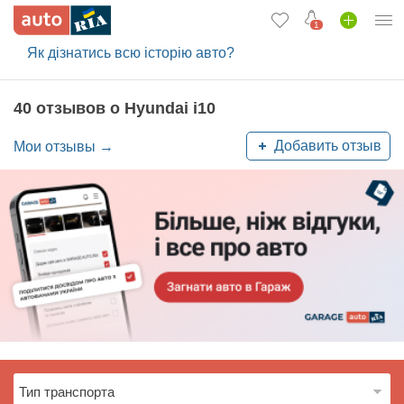
1
Як дізнатись всю історію авто?
Вход в кабинет
Автомобили б/у
40 отзывов о Hyundai i10
Новые авто
Добавить отзыв
Мои отзывы →
Новости
Отзывы об авто
Все для авто
Загрузить приложение