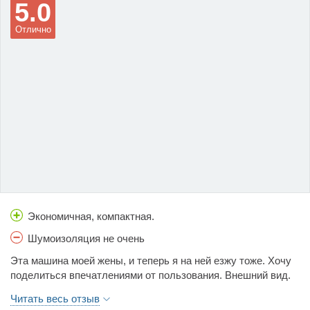
5.0
Отлично
Экономичная, компактная.
Шумоизоляция не очень
Эта машина моей жены, и теперь я на ней езжу тоже. Хочу
поделиться впечатлениями от пользования. Внешний вид.
Машина была куплена в идеальном состоянии, поэтому
Читать весь отзыв
никаких царапин на ней нет. Имеются сколы на капоте от