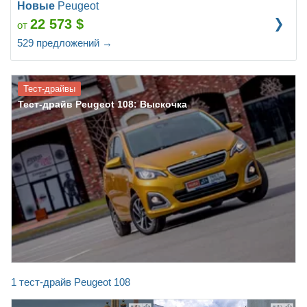
Новые
Peugeot
22 573
$
от
529
предложений
→
Тест-драйвы
Тест-драйв Peugeot 108: Выскочка
1 тест-драйв Peugeot 108