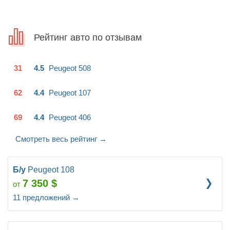
высокого роста то посадка отличная. Сзади немного
тесновато но терпимо. Если вам нужен быстрый,
экономичный авто по асфальту и на дальние расстояния и
Рейтинг авто по отзывам
мелких грузов то это самое то.
31
4.5
Peugeot
508
62
4.4
Peugeot
107
69
4.4
Peugeot
406
Смотреть весь рейтинг
→
Б/у
Peugeot 108
7 350
$
от
11
предложений
→