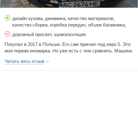
брать б.у, чтоб нестрашно было царапнуть.
дизайн кузова, динамика, качество материалов,
качество сборки, коробка передач, объем багажника,
простор салона, расход топлива, стоимость
дорожный просвет, шумоизоляция
обслуживания, тормоза, управляемость, цена
Покупал в 2017 в Польше. Его сам пригнал под евро 5. Это
моя первая иномарка. Но уже есть с чем сравнить. Машина
создана на дальние расстояния по хорошим дорогам. Также
Читать весь отзыв
она великолепна на серпантинах. Главное для нее это
прогрев, дорогая солярка и своевременное замена дорогим
и не поддельным маслом. Автомобиль б- класса поэтому
не сильно нужно рассчитывать на просторный салон и
багажник. Динамика, посадка, оцинкованный кузов, расход,
стоимость запчастей. Из минусов это низкая посадка /
поэтому и низкий расход/, лично мне не хватало в
багажнике карманов и ниш для мелочевки, лампочки часто
приходилось менять ближнего света и отсутствие экрана
для камеры заднего вида. Проехал 40000 за 9 лет. Да
подвеска жестковатая но эта бюджетная модель поэтому
можно привыкнуть. Спереди в принципе, если вы не очень