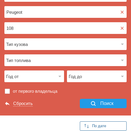
×
×
от первого владельца
Сбросить
Поиск