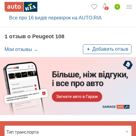
1
Все про 16 видів перевірок на AUTO.RIA
Вход в кабинет
Автомобили б/у
1 отзыв о Peugeot 108
Новые авто
Добавить отзыв
Мои отзывы →
Новости
Отзывы об авто
Все для авто
Загрузить приложение