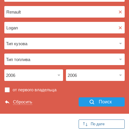
×
×
от первого владельца
Сбросить
Поиск