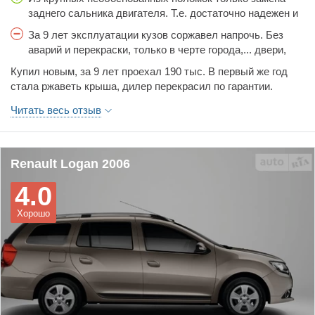
заднего сальника двигателя. Т.е. достаточно надежен и
неприхотлив.
За 9 лет эксплуатации кузов соржавел напрочь. Без
аварий и перекраски, только в черте города,... двери,
крылья, крыша... проржавело всё кроме днища
Купил новым, за 9 лет проехал 190 тыс. В первый же год
стала ржаветь крыша, дилер перекрасил по гарантии.
Продал только потому, что соржавел всё железо по кругу.
Читать весь отзыв
Уже было стыдно на таком кататься по городу. А так ездил
бы и ездил ещё.
Renault Logan 2006
4.0
Хорошо