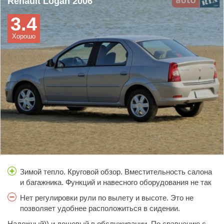
Renault Logan 2006
особенно сзади. Большая парусность на трассе,
через 15000 слил 3 литра. Машина конечно дубовая, но уж
мало интересует.Отличная машина не только для
машина все таки высокая, больше 130 лучше все таки
3.4
очень надежная. Рекомендую для тех, кто не любит
города, но и для дачи, на рыбалку, за грибами.
не ездить. Не складывается заднее сидение.
заниматься ремонтом, а любит много ездить.
Хорошо
Зимой тепло. Круговой обзор. Вместительность салона
и багажника. Функций и навесного оборудования не так
много, так что ломаться нечему)) Надежная ходовая и
Нет регулировки рули по вылету и высоте. Это не
подвеска, выносливая, но все когда нибудь ломается!
позволяет удобнее расположиться в сидении.
длинноногим очень неудобно! Шумоизоляция
Надежный)) и дешевый в обслуживании. По сравнению с