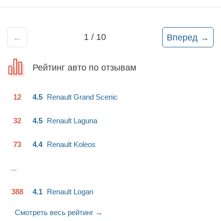
достойно и качественно. Конечно вечных автомобилей не
существует, мой начал сыпаться к 8 году использования на
130 тыщах. Не фатально, но все же там, что-то не так тут
что-то не то. Удовольствия стало меньше, и мелкие
1
/
10
←
Вперед
→
проблемки начали доставать... Продал в середине лета в
провинцию. Пусть еще послужит )))Купил бы я еще раз
Логан? Я думаю что да, тем более что новый опять начали
Рейтинг авто по отзывам
красить в голубой цвет ))) Поживем увидим.
12
4.5
Renault
Grand Scenic
32
4.5
Renault
Laguna
73
4.4
Renault
Koleos
...
388
4.1
Renault
Logan
Смотреть весь рейтинг
→