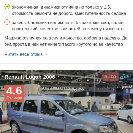
экономичная, динамика отлична но только у 1.6,
стоимость ремонта не дорого, вместительность салона
и багажного отдела, клиренс.
завесы багажника великоваты бывают мешают, салон
простенький, качество запчастей на замену низковато,
после 8 годика начинает немного корозия проступать.
Машина отличная на цену и качество, собрана надежно. Да
она проста в ней нет ничего такого крутого но ее качество
превосходит все похвалы, дорогу держит норм, динамика
Читать весь отзыв
1.6 движка отличная рвет с места без проблем, салон прост
дешевый зато надежный, багажник отличный можно
положить что угодно, обзор хороший, стоимость ремонт
отличная по цене но качество запчастей не родных
Renault Logan 2006
подводит частенько. В общем машина заслуживает
4.6
похвалы.
Отлично