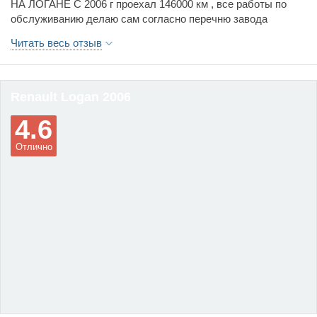
НА ЛОГАНЕ С 2006 г проехал 146000 км , все работы по
разбоалтываются.На трассе не хватает 6 передачи
обслуживанию делаю сам согласно перечню завода
изготовителя. В основном менялись расходники. Машина
Читать весь отзыв
надежная за 9 лет ни разу не делал "развал- схождение",
до этого была 2109 развал делал обычно два раза в год
учитывая наши дороги.
Renault Logan 2006
4.6
Отлично