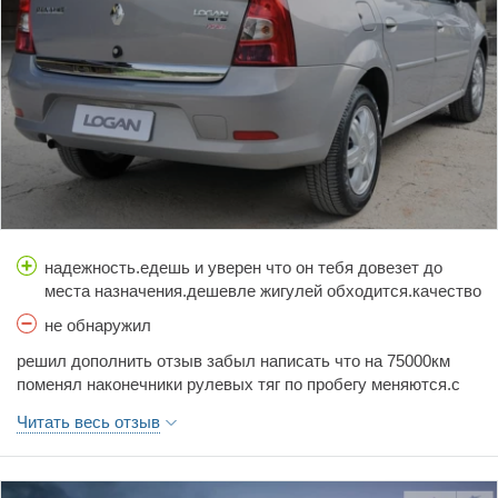
надежность.едешь и уверен что он тебя довезет до
места назначения.дешевле жигулей обходится.качество
сборки первых машин.отличный головной свет и
не обнаружил
ближний и дальний .с ближним 100 иду ночью
решил дополнить отзыв забыл написать что на 75000км
свободно.нет сверчков через 9ть лет.свои паспортные
поменял наконечники рулевых тяг по пробегу меняются.с
165 берет и сейчас.машина для ежедневной
момента предыдущего отчета пробежали 13500 км.вроде
эксплуатации в любых условиях.
Читать весь отзыв
нет проблем.поменял задние тормозные колодки сняли
барабаны а колодки почти в идеале еще тысяч тридцать
можно проехать.все равно заменили так как новые уже