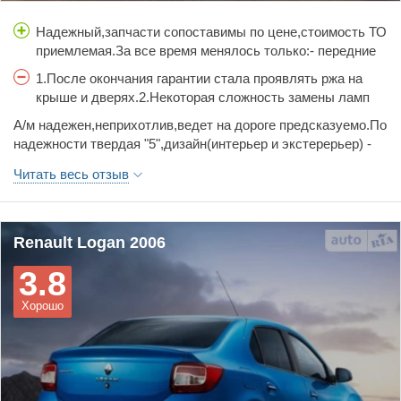
Надежный,запчасти сопоставимы по цене,стоимость ТО
приемлемая.За все время менялось только:- передние
тормозные колодки-катушка-передние рычаги
1.После окончания гарантии стала проявлять ржа на
крыше и дверях.2.Некоторая сложность замены ламп
фар,но после замены 3-й лампы времени уходило на
А/м надежен,неприхотлив,ведет на дороге предсказуемо.По
это не более 2-х минут.
надежности твердая "5",дизайн(интерьер и экстерерьер) -
спорный момент,в салоне и багажнике очень много
Читать весь отзыв
места.Отъезила за 7 лет более 120 тыс.км.практически без
нареканий.Жаль что пришлось расстаться,но время берет
свое.Рекомендую!
Renault Logan 2006
3.8
Хорошо