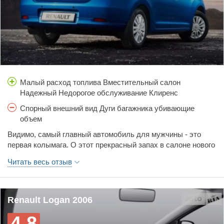
Малый расход топлива Вместительный салон
Надежный Недорогое обслуживание Клиренс
Спорный внешний вид Дуги багажника убивающие
объем
Видимо, самый главный автомобиль для мужчины - это
первая колымага. О этот прекрасный запах в салоне нового
авто, мне кажется я ни когда этого не забуду. Удивительный
Читать весь отзыв
внешний вид в силу своей страшности (брутальности, вот
оно правильное определение)))) запоминающийся навсегда.
Вряд ли в последние лет 10 выпускали более уродскую
(брутальную) машину. Но как она светился на солнце это
Renault Logan 2006
цвет G61 - ярко голубой. Песня черт побери. В этот
4.8
миниавтобус можно было загрузить 8 молодых людей