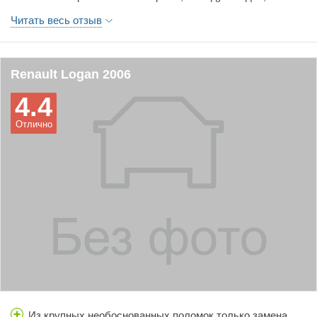
грязь. Багажник узкий хоть и большой.
помню как по научном у ,в дверях, окнах, слышна работа
Читать весь отзыв
подвески ,мотора . Начну с недостатков...
Renault Logan 2006
4.4
Отлично
Из крупных необоснованных поломок только замена