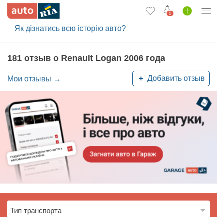
1
Як дізнатись всю історію авто?
Вход в кабинет
Автомобили б/у
181 отзыв о Renault Logan 2006 года
Новые авто
Добавить отзыв
Мои отзывы →
Новости
Отзывы об авто
Все для авто
Загрузить приложение