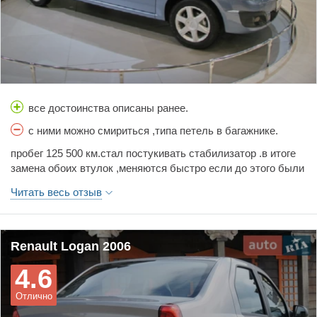
все достоинства описаны ранее.
с ними можно смириться ,типа петель в багажнике.
пробег 125 500 км.стал постукивать стабилизатор .в итоге
замена обоих втулок ,меняются быстро если до этого были
сняты и выброшены гайки крепления к подрамнику.лучше
Читать весь отзыв
брызнуть на втулки немного силикона тогда скобы легко
одеваются.10 минут работы на яме,если без ямы придется
снимать колеса.оригинальных втулок хватило на 52 тысячи
примерно.поставил китай по 100р за штуку.не вижу смысла
Renault Logan 2006
переплачивать.стойки стабилизатора живые,менять не
4.6
стал.в остальном полет нормальный.всем удачи на
дорогах.чуть незабыл поставил дверные уплотнители от
Отлично
ваза под капот.реально моторный отсек чистый стал грязь
не попадает.