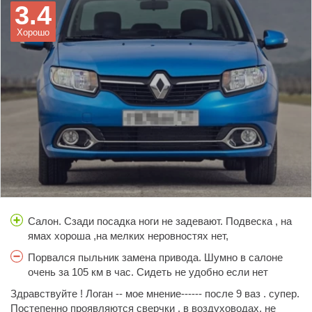
3.4
идет 160 км/час по прямой - легко. Скорость особо не
чувствуется. Но при небольшом подъеме обороты
Хорошо
двигателя начинают входить в красную зону.То есть, этот
автомобиль для спокойной езды без лихачества и
рывков.Цена поддержанного авто в пределах 240 тысяч.
Это нормально.По городу, без нагрузок на двигатель -
автомобиль очень подходит.Советую покупать без опаски.
Салон. Сзади посадка ноги не задевают. Подвеска , на
ямах хороша ,на мелких неровностях нет,
Порвался пыльник замена привода. Шумно в салоне
очень за 105 км в час. Сидеть не удобно если нет
регулирования руля . Хочешь засунуть брус снимай
Здравствуйте ! Логан -- мое мнение------ после 9 ваз . супер.
заднее сидение. Уплотнитель один , открываешь дверь
Постепенно проявляются сверчки , в воздуховодах, не