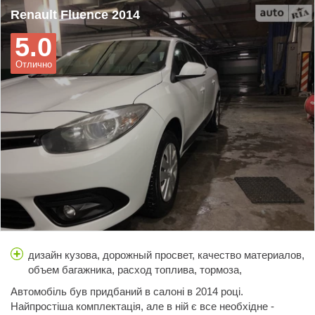
Renault Fluence 2014
5.0
Отлично
дизайн кузова, дорожный просвет, качество материалов,
объем багажника, расход топлива, тормоза,
управляемость
Автомобіль був придбаний в салоні в 2014 році.
Найпростіша комплектація, але в ній є все необхідне -