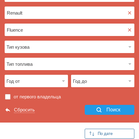
×
×
от первого владельца
Сбросить
Поиск