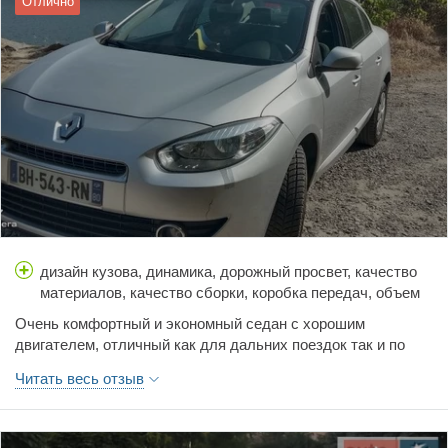
Отлично
дизайн кузова, динамика, дорожный просвет, качество
материалов, качество сборки, коробка передач, объем
багажника, простор салона, расход топлива, стоимость
Очень комфортный и экономный седан с хорошим
обслуживания, тормоза, управляемость, цена,
двигателем, отличный как для дальних поездок так и по
шумоизоляция
месту, ни разу не пожалел о покупке, высокий клиренс, что
Читать весь отзыв
не мало важно для наших дорог, ни чуть не хуже любого
японца или немца приятная ценовая политика! Р !