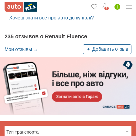
1
Хочеш знати все про авто до купівлі?
Вход в кабинет
Автомобили б/у
235 отзывов о Renault Fluence
Новые авто
Добавить отзыв
Мои отзывы →
Новости
Отзывы об авто
Все для авто
Загрузить приложение