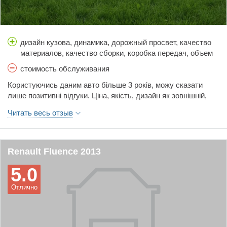
дизайн кузова, динамика, дорожный просвет, качество
материалов, качество сборки, коробка передач, объем
багажника, простор салона, расход топлива, тормоза,
стоимость обслуживания
управляемость, цена, шумоизоляция
Користуючись даним авто більше 3 років, можу сказати
лише позитивні відгуки. Ціна, якість, дизайн як зовнішній,
так і інтер'єру. Практично є все!!!
Читать весь отзыв
Renault Fluence 2013
5.0
Отлично