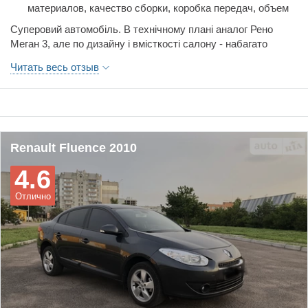
материалов, качество сборки, коробка передач, объем
багажника, простор салона, расход топлива, стоимость
Суперовий автомобіль. В технічному плані аналог Рено
обслуживания, тормоза, управляемость, цена,
Меган 3, але по дизайну і вмісткості салону - набагато
шумоизоляция
ціавіший. З плюсів: нержавіючий кузов, хороша якість
Читать весь отзыв
салону, запчастини коштують копійки, порівняно з іншими
авто, дуже гарний вигляд.
Renault Fluence 2010
4.6
Отлично