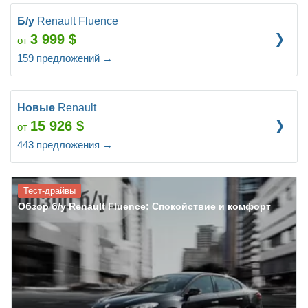
Б/у
Renault Fluence
3 999
$
от
159
предложений
→
Новые
Renault
15 926
$
от
443
предложения
→
Тест-драйвы
Обзор б/у Renault Fluence: Спокойствие и комфорт