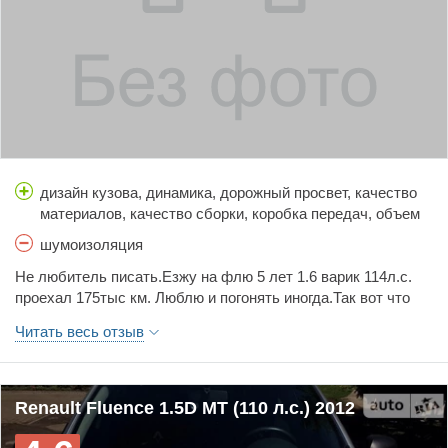
дизайн кузова, динамика, дорожный просвет, качество
материалов, качество сборки, коробка передач, объем
багажника, простор салона, расход топлива, стоимость
шумоизоляция
обслуживания, тормоза, управляемость, цена
Не любитель писать.Езжу на флю 5 лет 1.6 варик 114л.с.
проехал 175тыс км. Люблю и погонять иногда.Так вот что
пишут расход 17л и много дерьма льют,все брехня . Авто
Читать весь отзыв
просто самолет никаких проблем и хлопот только
расходники.Мягкая комфортная и динамичная тачка максим
расход это у меня был потолок 9л.а так 6.6до 7.2 все.
Никогда не гонял на то к официалам.Все меняю
Renault Fluence 1.5D MT (110 л.с.) 2012
сам(расходники)ничего не ломается и просто супер
машинка!!!