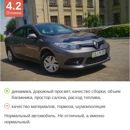
4.2
Отлично
динамика, дорожный просвет, качество сборки, объем
багажника, простор салона, расход топлива,
управляемость
качество материалов, тормоза, шумоизоляция
Нормальный автомобиль. Не отличный, а именно
нормальный.
Надежный. Мягкий. С мотором 1.6 едет очень слабо. Салон