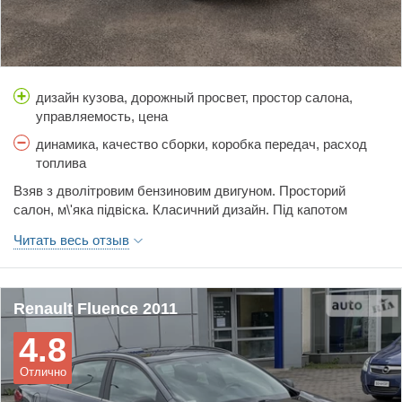
дизайн кузова, дорожный просвет, простор салона,
управляемость, цена
динамика, качество сборки, коробка передач, расход
топлива
Взяв з дволітровим бензиновим двигуном. Просторий
салон, м\'яка підвіска. Класичний дизайн. Під капотом
класично для Рено: все зроблено . Динаміка задовільна, але
Читать весь отзыв
на трасі для обгону хотілося б більшого.
Renault Fluence 2011
4.8
Отлично