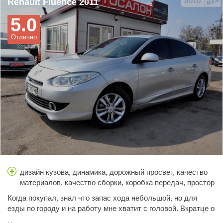
Renault Fluence 2011
стабилизатора заодно т. правый амортизатор побежал.
5.0
Сборка машины 2011 Турция. При -минусовой температуре
за -10 град. Туго включается коробка передач, но только
Отлично
если авто ночевало на улице.
дизайн кузова, динамика, дорожный просвет, качество
материалов, качество сборки, коробка передач, простор
салона, расход топлива, стоимость обслуживания,
Когда покупал, знал что запас хода небольшой, но для
тормоза, управляемость, цена, шумоизоляция
езды по городу и на работу мне хватит с головой. Вкратце о
машине - я сам не ожидал что все будет так хорошо, по