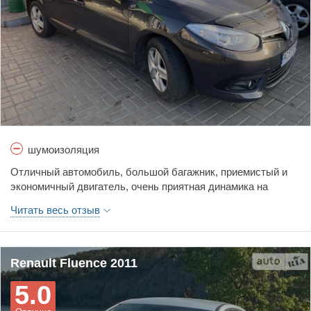
что любителям езды на рыбалку, по грибы это Ваше авто. В
целом машиной очень доволен так что рекомендую и Вам
попробовать данную модель!
шумоизоляция
Отличный автомобиль, большой багажник, приемистый и
экономичный двигатель, очень приятная динамика на
вариаторе, абсолютно не слышно переключения передач.
Читать весь отзыв
Машиной очень был доволен, жалко пришлось продать.
Renault Fluence 2011
5.0