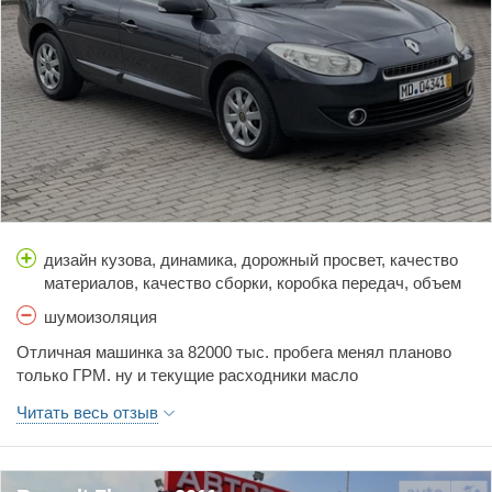
дизайн кузова, динамика, дорожный просвет, качество
материалов, качество сборки, коробка передач, объем
багажника, простор салона, расход топлива, стоимость
шумоизоляция
обслуживания, тормоза, управляемость, цена
Отличная машинка за 82000 тыс. пробега менял планово
только ГРМ. ну и текущие расходники масло
,фильтр,резинки дворников . Ни каких скрипов и стуков
Читать весь отзыв
посторонних нет и не было. Моя средняя скорость
движения 90 -110 км,ч
Самая экономная скорость по расходу 90 км,ч - 5.4 л, /100
км. Завтра меняю передние стойки ,пыльники и стойки