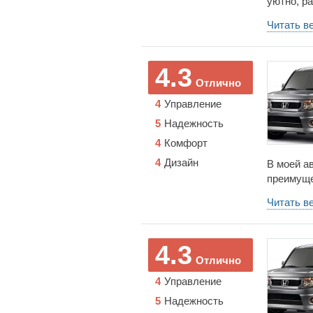
уютно, р
запчасти
Читать в
проведен
передней
любителей
4.3
условиях
Отлично
Автомоби
4
Управление
прелесть
скорости,
5
Надежность
бездорож
4
Комфорт
идет спо
4
Дизайн
уверенно,
В моей а
преимуще
мерседес 
Читать в
поковоря
Опель Ка
откатав 
4.3
Цивик с 
Отлично
погонял н
4
Управление
Легаси. 
3-х месяц
5
Надежность
но судьба