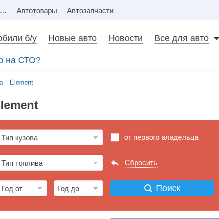
Недвижимость
Автотовары
Автозапчасти
били б/у
Новые авто
Новости
Все для авто
то на СТО?
a
Element
Element
от первого владельца
Сбросить
Поиск