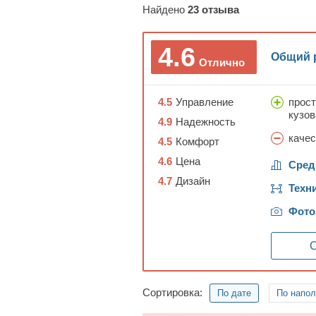
Найдено
23
отзыва
4.6
Общий 
Отлично
4.5
Управление
прост
кузов
4.9
Надежность
каче
4.5
Комфорт
4.6
Цена
Сред
4.7
Дизайн
Техн
Фото
С
Сортировка:
По дате
По напо