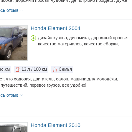
исока , дорожній просвіт чудовий , де потрібно проїдеш . Дуже
автомобіль що по коробці що по двигуну проблем не буває ,
есь отзыв
няти розвідники і вона проїде мільйон. Єдиний мінус який можна
розхід , але все-таки 2.4 і вона дійсно їде , на газу навіть
економна , їсть будь-яке паливо , простий салон , просторий
Honda Element 2004
 необхідності перевозити габаритні речі , авто на кожен день , в
 на природу у відпустку , на роботу , доїде куди треба і поверне
дизайн кузова, динамика, дорожный просвет,
 повній комплектації є сабуфер що є дуже великим + так як він
качество материалов, качество сборки,
ся під коробкою передачі то місця він не займає , а звучить на
коробка передач, объем багажника, простор
рівні .
салона, расход топлива, стоимость
обслуживания, тормоза, управляемость, цена
шумоизоляция
с.км
13
л / 100 км
Семья
ет, что ходовая, двигатель, салон, машина для молодёжи,
путешествий, перевоз грузов, все удобно!
есь отзыв
Honda Element 2010