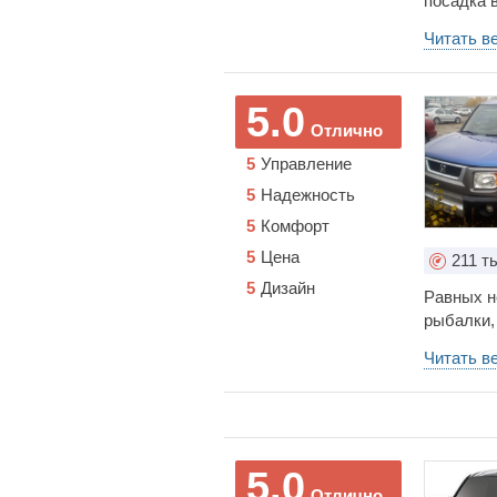
посадка в
надійний 
Читать в
вчасно мі
відмітити 
виходить 
5.0
можна при
Отлично
магазин ,
5
Управление
назад , в
знаходить
5
Надежность
високому 
5
Комфорт
5
Цена
211
ты
5
Дизайн
Равных н
рыбалки, 
Читать в
5.0
Отлично