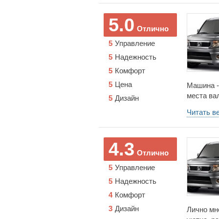
трансфор
короче H
5.0
Отлично
5
Управление
5
Надежность
5
Комфорт
5
Цена
Машина -
места ва
5
Дизайн
человека
Читать в
рост). В
отзывах..
как раз 
4.3
эль прост
Отлично
5
Управление
5
Надежность
4
Комфорт
3
Дизайн
Лично мн