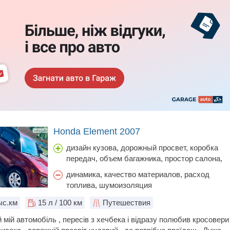
Honda Element 2007
дизайн кузова, дорожный просвет, коробка
передач, объем багажника, простор салона,
стоимость обслуживания, цена
динамика, качество материалов, расход
топлива, шумоизоляция
с.км
15
л / 100 км
Путешествия
 мій автомобіль , пересів з хечбека і відразу полюбив кросовери 