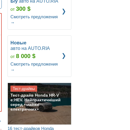
Б/у
авто на AUTO.RIA
300 $
от
Смотреть предложения
→
Новые
авто на AUTO.RIA
8 000 $
от
Смотреть предложения
→
Тест-драйвы
Тест-драйв Honda HR-V
e:HEV. Найпрактичніший
серед «майже
електричних»
→
16 тест-драйвов Honda