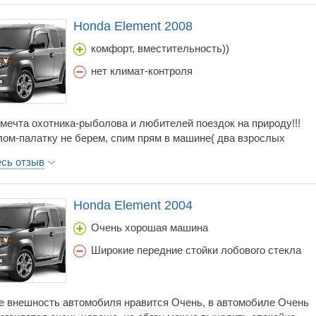
мер, этот автомобиль еще удобен людям имеющих детей,
onda Element это крутая машина.
Honda Element 2008
комфорт, вместительность))
нет климат-контроля
мечта охотника-рыболова и любителей поездок на природу!!!
лом-палатку не берем, спим прям в машине( два взрослых
 при сдвинутых в перед передних сидениях ложатся в полный
есь отзыв
 принципе о данной машине все написано в предыдущих
.одно непонятно почему нет данных на "элик" 169 л/с??? мой эл
169 кобыл!Если сравнивать с Хондой CR-V 150 л/с :-после CR-V
Honda Element 2004
о летит)));-сидения в элике и больше и удобнее;
Очень хорошая машина
Широкие передние стойки лобового стекла
е внешность автомобиля нравится Очень, в автомобиле Очень