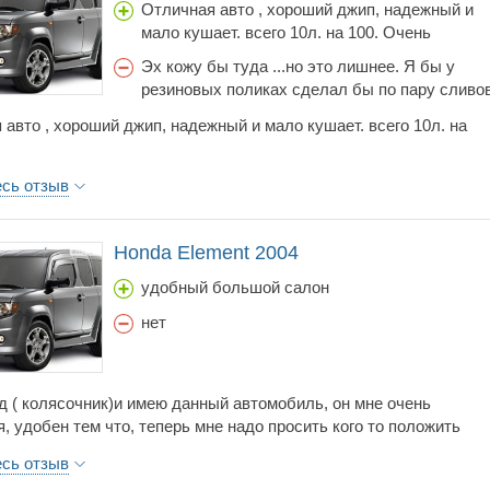
Отличная авто , хороший джип, надежный и
мало кушает. всего 10л. на 100. Очень
хороший обзор, вес больше 2-тонн как раз
Эх кожу бы туда ...но это лишнее. Я бы у
придает ей устойчивость при снеге и на любо
резиновых поликах сделал бы по пару сливо
поверхности дороги , чего не скажешь
воды. !! Чтоб можно было ее ( авто просто
сравнивая ее с Хондой СР-В ( у самого 2007 г.
 авто , хороший джип, надежный и мало кушает. всего 10л. на
мыть со шланга ) .
и тоже 4х4 вес 1700кг ) . Так что по
проходимости и устойчивойсти она впереди .
есь отзыв
Отлично держит дорогу и вписывается в
поворот зимой и летом.Я поставил на нее
225\\65 Р16 , и чуть приподнял ее , но от этого
Honda Element 2004
не изменился ход.
удобный большой салон
нет
д ( колясочник)и имею данный автомобиль, он мне очень
, удобен тем что, теперь мне надо просить кого то положить
 багажник, тут двери открываются так что я сам могу коляску
есь отзыв
 в салон назад, еще плюсы очень огромный салон, салон