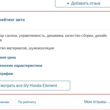
Добавить отзыв
рейтинг авто
ор салона, управляемость, динамика, качество сборки, дизайн
а
ство материалов, шумоизоляция
няя цена
ические характеристики
графии
мотреть все б/у
Honda Element
Мои отзывы 
лнению
По рейтингу