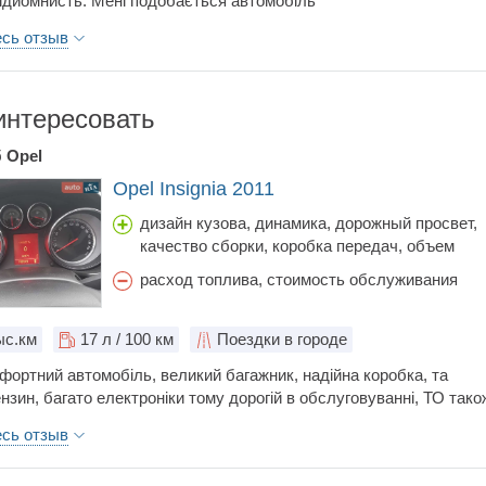
ідйомнисть. Мені подобається автомобіль
есь отзыв
интересовать
б
Opel
Opel Insignia 2011
дизайн кузова, динамика, дорожный просвет,
качество сборки, коробка передач, объем
багажника, простор салона, тормоза,
расход топлива, стоимость обслуживания
управляемость
с.км
17
л / 100 км
Поездки в городе
фортний автомобіль, великий багажник, надійна коробка, та
нзин, багато електроніки тому дорогій в обслуговуванні, ТО тако
, багато їсть в місті це про 2 л бензин. Досить комфортний,
есь отзыв
все будете відчувати на ямах.