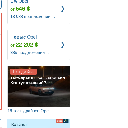
Б/у
Opel
546
$
от
13 088
предложений
→
Новые
Opel
22 202
$
от
389
предложений
→
Тест-драйвы
Тест-драйв Opel Grandland.
Хто тут старший?
18 тест-драйвов Opel
→