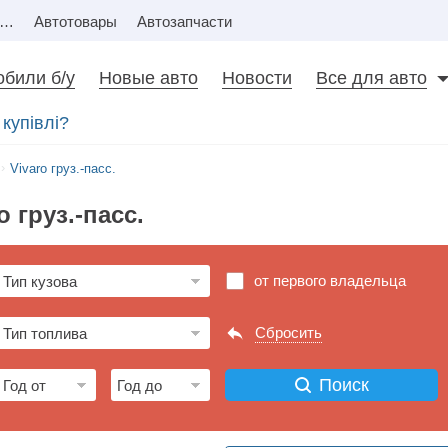
Недвижимость
Автотовары
Автозапчасти
били б/у
Новые авто
Новости
Все для авто
купівлі?
Vivaro груз.-пасс.
o груз.-пасс.
от первого владельца
Сбросить
Поиск