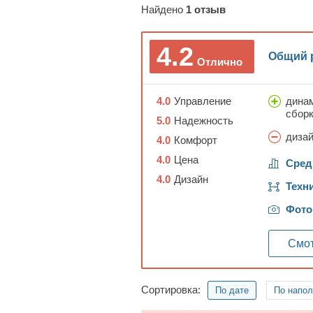
Найдено
1
отзыв
4.2
Общий 
Отлично
4.0
Управление
динам
сборк
5.0
Надежность
дизай
4.0
Комфорт
4.0
Цена
Сред
4.0
Дизайн
Техн
Фото
Смот
Сортировка:
По дате
По напо