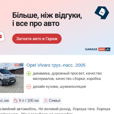
Opel Vivaro груз.-пасс. 2005
динамика, дорожный просвет, качество
материалов, качество сборки, коробка
передач, объем багажника, простор салона,
дизайн кузова, шумоизоляция
расход топлива, стоимость обслуживания,
тормоза, управляемость, цена
с.км
9
л / 100 км
Семья
сімейний автомобіль. Не великий розхід. Хороша тяга. Хороша