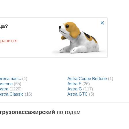
×
ца?
нравится
Arena пасс.
(1)
Astra Coupe Bertone
(1)
Ascona
(65)
Astra F
(26)
Astra
(1220)
Astra G
(117)
Astra Classic
(16)
Astra GTC
(5)
грузопассажирский
по годам