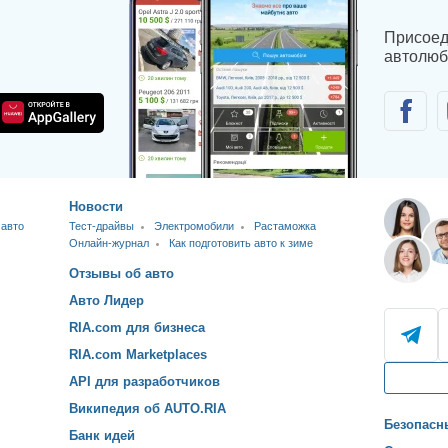
Присоед
автолюб
Новости
 авто
Тест-драйвы
Электромобили
Растаможка
Онлайн-журнал
Как подготовить авто к зиме
Отзывы об авто
Авто Лидер
RIA.com для бизнеса
RIA.com Marketplaces
API для разработчиков
Википедия об AUTO.RIA
Безопасн
Банк идей