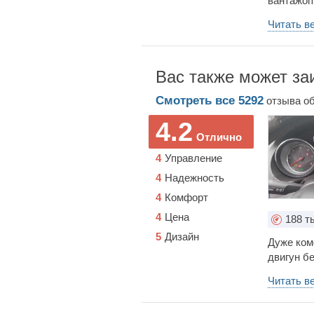
вантажоп
Читать в
Вас также может за
Смотреть все
5292
отзыва
о
4.2
Отлично
4
Управление
4
Надежность
4
Комфорт
4
Цена
188
ты
5
Дизайн
Дуже ком
двигун бе
не дешеве
Читать в
диски 18 