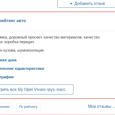
Добавить отзыв
рейтинг авто
ика, дорожный просвет, качество материалов, качество
и, коробка передач
н кузова, шумоизоляция
няя цена
ические характеристики
графии
реть все б/у
Opel Vivaro груз.-пасс.
Мои отзывы 
лнению
По рейтингу