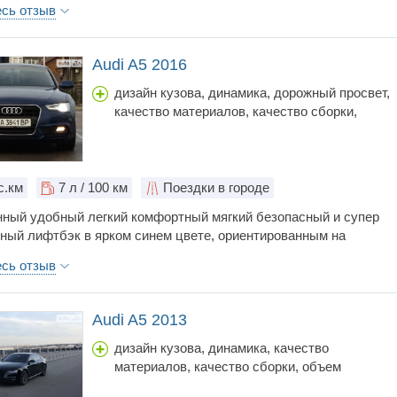
есь отзыв
Audi A5 2016
дизайн кузова, динамика, дорожный просвет,
качество материалов, качество сборки,
коробка передач, объем багажника, простор
салона, расход топлива, стоимость
обслуживания, тормоза, управляемость, цена
шумоизоляция
с.км
7
л / 100 км
Поездки в городе
ный удобный легкий комфортный мягкий безопасный и супер
ный лифтбэк в ярком синем цвете, ориентированным на
ную молодежь. Авто очень понравился, особенно расходной
есь отзыв
 топливу - от души рекомендую, как и весь концепт AUDI. У
ртбэка есть харизма !
Audi A5 2013
дизайн кузова, динамика, качество
материалов, качество сборки, объем
багажника, простор салона, стоимость