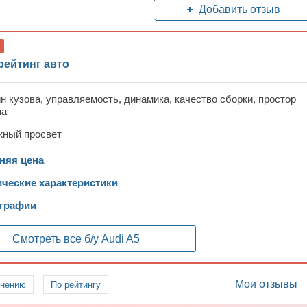
Добавить отзыв
рейтинг авто
н кузова, управляемость, динамика, качество сборки, простор
на
жный просвет
няя цена
ические характеристики
графии
Смотреть все б/у
Audi A5
Мои отзывы 
лнению
По рейтингу