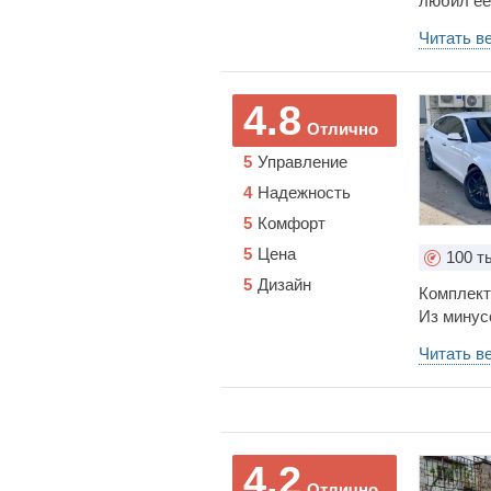
любил ее 
катался н
Читать в
обслужив
режиме , 
беда все 
4.8
общей су
Отлично
ремонтир
5
Управление
дешевые 
этих уже 
4
Надежность
5
Комфорт
5
Цена
100
ты
5
Дизайн
Комплект
Из минусо
каждый к
Читать в
Из плюсов
наслажде
4.2
Отлично