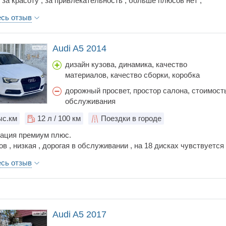
за красоту , за привлекательность , больше плюсов нет ,
а ней , 78-130. Была 3.5 года. В эксплуатации дорогая ,
есь отзыв
ать , ремонтировать дорого , ломается . Ездила машина в лайт
на ней не гоняли. Несмотря на это с двигателем и коробкой был
время моей эксплуатации , нужен был ремонт и того и того в
Audi A5 2014
мме 3000 у.е. это и стало причиной продажи устал
овать и вкладывать в неё , плюс были поломки ещё до этого не
дизайн кузова, динамика, качество
. В Ауди больше не ногой, как и в мерс и бмв, качество машин
материалов, качество сборки, коробка
очень низкое .
передач, объем багажника, расход топлива,
дорожный просвет, простор салона, стоимост
тормоза, управляемость, цена, шумоизоляци
обслуживания
с.км
12
л / 100 км
Поездки в городе
ация премиум плюс.
в , низкая , дорогая в обслуживании , на 18 дисках чувствуется
амень на дороге. Расход выше среднего.
есь отзыв
 - дизайн однозначно , управлять и находится в авто одно
ние. Полный привод сказка. Динамика отличная.
Audi A5 2017