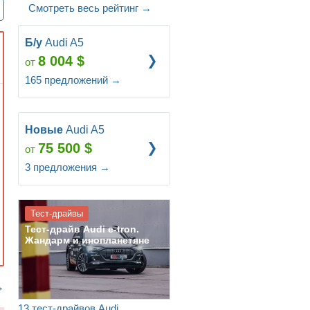
Смотреть весь рейтинг
→
Б/у
Audi A5
8 004
$
от
165
предложений
→
Новые
Audi A5
75 500
$
от
3
предложения
→
Тест-драйвы
Тест-драйв Audi e-tron.
Жандарм и инопланетяне
→
13 тест-драйвов Audi