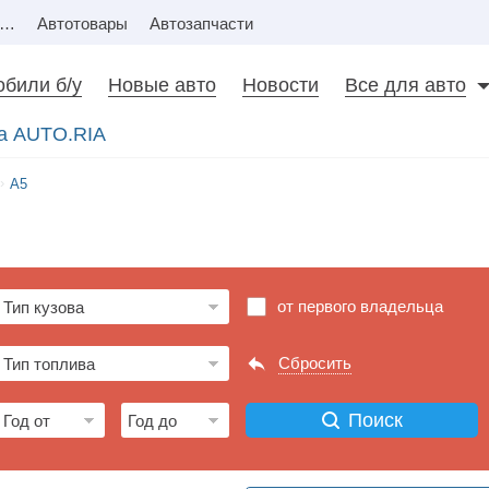
Недвижимость
Автотовары
Автозапчасти
били б/у
Новые авто
Новости
Все для авто
на AUTO.RIA
A5
от первого владельца
Сбросить
Поиск