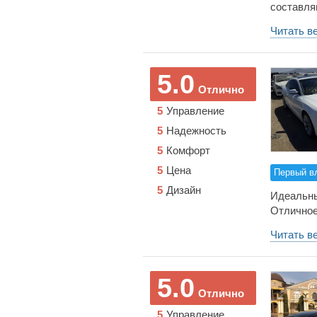
составля
жёсткост
достаточ
классе. В
Читать в
отдыхают.
скрипа, а
мало, по
присутст
красками
двух пасс
5.0
означает
Отлично
максимум
5
Управление
доволен, 
для выхо
5
Надежность
5
Комфорт
5
Цена
Первый в
5
Дизайн
Идеальны
Отличное
Читать в
5.0
Отлично
5
Управление