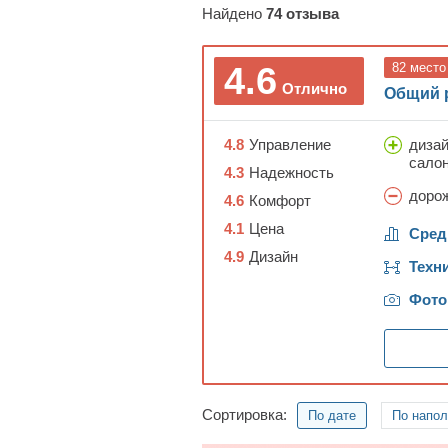
Найдено
74
отзыва
4.6
82
место
Отлично
Общий 
4.8
Управление
дизай
сало
4.3
Надежность
доро
4.6
Комфорт
4.1
Цена
Сред
4.9
Дизайн
Техн
Фото
Сортировка:
По дате
По напо