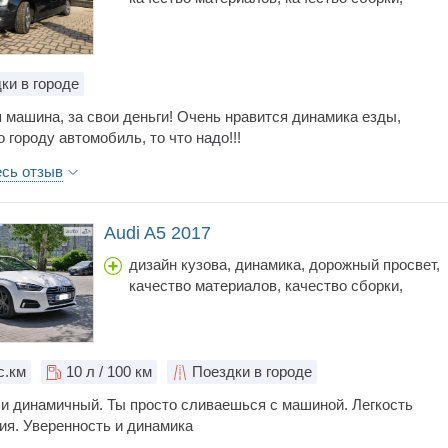
коробка передач, объем багажника, простор
салона, расход топлива, стоимость
обслуживания, тормоза, управляемость, цена
шумоизоляция
ки в городе
 машина, за свои деньги! Очень нравится динамика езды,
о городу автомобиль, то что надо!!!
есь отзыв
Audi A5 2017
дизайн кузова, динамика, дорожный просвет,
качество материалов, качество сборки,
коробка передач, объем багажника, простор
салона, расход топлива, стоимость
обслуживания, тормоза, управляемость, цена
шумоизоляция
с.км
10
л / 100 км
Поездки в городе
и динамичный. Ты просто сливаешься с машиной. Легкость
ия. Уверенность и динамика