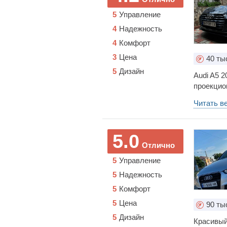
5
Управление
4
Надежность
4
Комфорт
3
Цена
40
ты
5
Дизайн
Audi A5 2
проекцио
механика!
Читать в
ездить го
настоящи
плохая п
5.0
песок, и 
Отлично
когда ос
5
Управление
настроено
тронутьс
5
Надежность
просто ши
5
Комфорт
дороге, к
5
Цена
Система 
90
ты
хорошо, 
5
Дизайн
Красивый
комфортн