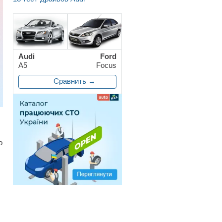
Audi
Ford
A5
Focus
Сравнить →
о