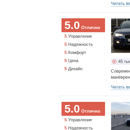
Читать в
5.0
Отлично
5
Управление
5
Надежность
5
Комфорт
5
Цена
45
ты
5
Дизайн
Современ
манёврен
современ
Читать в
частью по
этого спо
5.0
Отлично
5
Управление
5
Надежность