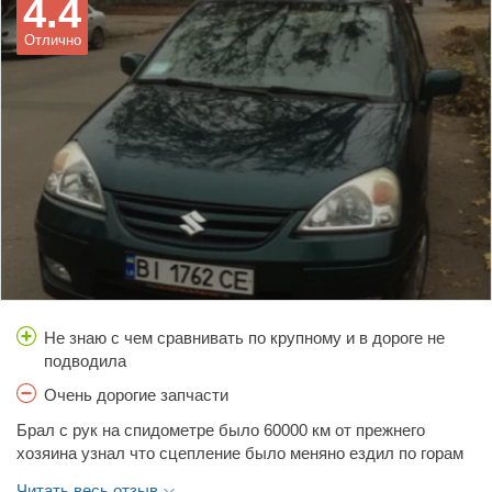
4.4
вперед-назад).
Отлично
Не знаю с чем сравнивать по крупному и в дороге не
подводила
Очень дорогие запчасти
Брал с рук на спидометре было 60000 км от прежнего
хозяина узнал что сцепление было меняно ездил по горам
по высокому снегу , низ бамперов тоже не выдержал такой
Читать весь отзыв