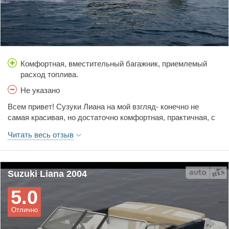
Комфортная, вместительный багажник, приемлемый
расход топлива.
Не указано
Всем привет! Сузуки Лиана на мой взгляд- конечно не
самая красивая, но достаточно комфортная, практичная, с
вместительным багажником городская машина, на которой
Читать весь отзыв
удобно передвигаться как по городу, так и за его
пределами, как зимой так и летом. Расход топлива на
переднем приводе, меня более чем устраивал,(смешанный
8-летом; 10-зимой) Японская сборка- если нормально
Suzuki Liana 2004
ездить и во время обслуживать -ничего у тебя не
5.0
сломается, меняй себе масло и все! Доволен полностью
машиной- рекомендую, как семейную практичную, машину!
Отлично