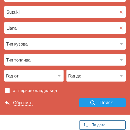
×
×
от первого владельца
Сбросить
Поиск