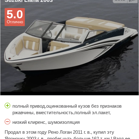
Suzuki Liana 2003
: кондер, обогрев зеркал, обогрев сидений, эл.
5.0
стеклоподъемники 4шт, и полный привод, который уж очень
часто выручает.Ремонт иногда чуток дороже чем подобное
Отлично
у других моделей, но зато на долго, сделал и
забыл.Экономичная : трасса 8,1 л/100км - газа, город 10-11
л/100км - газа. расход бензина не знаю, т. к. ни разу на
бензине не ездил. Основная проблема - это юбка бампера,
т. к. машина с не высоким клиренсом. Но частично
решается вопрос путем установки проставок на 3-4 см.
полный привод,оцинкованный кузов без признаков
ржавчины, вместительность,полный эл.пакет,
оптика,отличная печка, удобные сиденья.
низкий клиренс, шумоизоляция
Продал в этом году Рено Логан 2011 г. в., купил эту
Японочку 2003 г. в., пробег чуть больше 162 т. км.! Взял ее