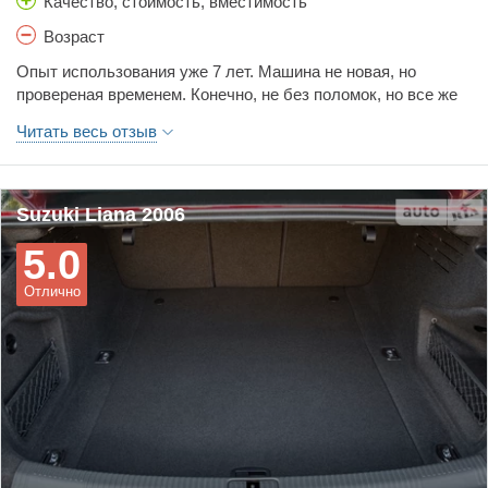
Качество, стоимость, вместимость
Возраст
Опыт использования уже 7 лет. Машина не новая, но
провереная временем. Конечно, не без поломок, но все же
качество на высшем уровне! Двигатель подходит для
Читать весь отзыв
города больше, чем для загородных трасс. Динамика не
ощущается. В салоне просторно, можно сложить задние
сидения, тогда можно возить крупногабаритные
предметыВобщем, автомобиль отличный, хотя достаточно
Suzuki Liana 2006
старый.
5.0
Отлично