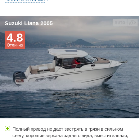
езды. Сейчас на машине 165000км езда на работу и дачу.
Заменил амортизаторы , колодки . Появился гул поменял
внутреннию гранату и удленитель привода. Пока ездиет. Но
за те деньги что трачу на запчасти. Можно ездит и на rx300
Suzuki Liana 2005
lexus
4.8
Отлично
Полный привод не дает застрять в грязи в сильном
снегу, хорошие зеркала заднего вида, вместительная,