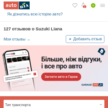
1
Як дізнатись всю історію авто?
Вход в кабинет
Автомобили б/у
127 отзывов о Suzuki Liana
Новые авто
Добавить отзыв
Мои отзывы →
Новости
Отзывы об авто
Все для авто
Загрузить приложение