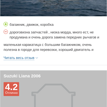
не где не задевает и машину не раскачивает в поворотах
багажник, движок, коробка
дороговизна запчастей , низка морда, много ест, не
продумана и очень дорога замена передних рычагов и
шаровых, про задние не хочется и думать
маленькая каракатица с большим багажником, очень
полезна в городе для перевозки, хороший двигатель и
коробка, плохой свес и вечно грязный багажник, схорошей
Читать весь отзыв
управляемостью и задором в городе
Suzuki Liana 2006
4.2
Отлично