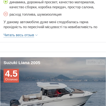
динамика, дорожный просвет, качество материалов,
качество сборки, коробка передач, простор салона,
тормоза, управляемость
расход топлива, шумоизоляция
У даному автомобілю дуже мені сподобалась гарна
прохідність по пересічній місцевості та невибагливість по
обслуговуванню. Гарний та зручний салон.
Читать весь отзыв
Suzuki Liana 2005
4.5
Отлично