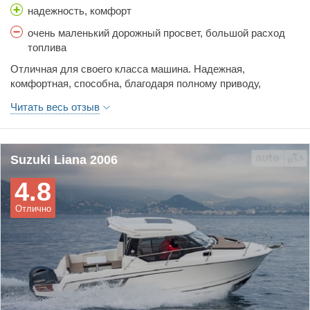
надежность, комфорт
очень маленький дорожный просвет, большой расход
топлива
Отличная для своего класса машина. Надежная,
комфортная, способна, благодаря полному приводу,
выехать из любой ямы. Однако, из-за постоянного полного
Читать весь отзыв
привода расход топлива на порядок выше, чем у
аналогичных моделей других классов. Кроме того,
дорожный просвет настолько мал, что любая кочка на
дороге без покрытия может быть задета днищем.
Suzuki Liana 2006
4.8
Отлично