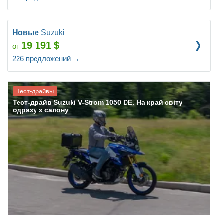
Новые
Suzuki
19 191
$
от
226
предложений
→
Тест-драйвы
Тест-драйв Suzuki V-Strom 1050 DE. На край світу
одразу з салону