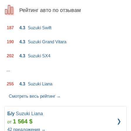
Низкие финансовые затраты при функции полноприводного
Рейтинг авто по отзывам
минивэна, отличный выбор для заснеженого города и
размокшей (не разбитой) деревенской дороги.
187
4.3
Suzuki
Swift
190
4.3
Suzuki
Grand Vitara
202
4.3
Suzuki
SX4
...
255
4.3
Suzuki
Liana
Смотреть весь рейтинг
→
Б/у
Suzuki Liana
1 564
$
от
42
предложения
→