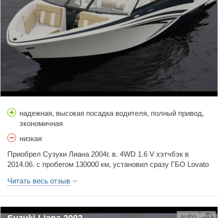
надежная, высокая посадка водителя, полный привод,
экономичная
низкая
Приобрел Сузуки Лиана 2004г. в. 4WD 1.6 V хэтчбэк в
2014.06. с пробегом 130000 км, установил сразу ГБО Lovato
4 поколения. Хочу сказать в целом что авто не плохой, а
Читать весь отзыв
главное надежный, на сегодняшний день 29.10.2016 пробег
216000 км, т. е. за 28 мес. пробег 86тыс. и ни разу он нас
нигде не подвел. Радует что в данном авто за небольшие
деньги есть все что надо для данного уровня авто, а именно