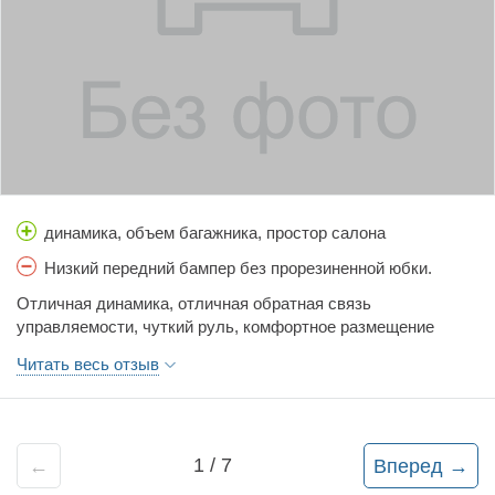
динамика, объем багажника, простор салона
Низкий передний бампер без прорезиненной юбки.
Отличная динамика, отличная обратная связь
управляемости, чуткий руль, комфортное размещение
водителя и всех пассажиров, вместительный багажник,
Читать весь отзыв
качественная японская акустика, отличная проходимость в
заснеженном городе и деревенском бездорожье. Наличие
большого выбора неоригинальных расходников разных
производителей. Качественная японская сборка. Супер
1
/
7
←
Вперед
→
автомобиль для водителя девушки. Очень хороший
вариант для покупки первого полноприводного автомобиля.