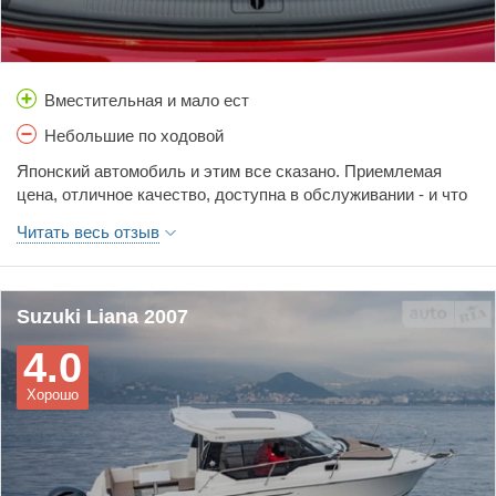
Вместительная и мало ест
Небольшие по ходовой
Японский автомобиль и этим все сказано. Приемлемая
цена, отличное качество, доступна в обслуживании - и что
самое главное не прихотливая. Кушает немного. Дорогу
Читать весь отзыв
держит отлично. Мощная для своих лошадок. Качественно
исполнена, крепкий толстый металл. Большой и вместимый
багажник. Владеем ей 1 год т очень довольны. Все супер
Suzuki Liana 2007
4.0
Хорошо