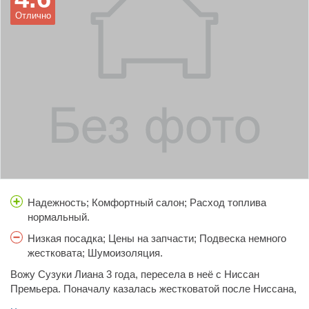
замена жутко сложная. Ну и вообще запчасти недешевые.
Отлично
Сайлент блоки быстро из строя вышли и подшипники. Ну
это все в той или иной степени расходники. А глобального
пока ничего не было. Так что, общее впечатление хорошее,
и вообще люблю свою машину)
Надежность; Комфортный салон; Расход топлива
нормальный.
Низкая посадка; Цены на запчасти; Подвеска немного
жестковата; Шумоизоляция.
Вожу Сузуки Лиана 3 года, пересела в неё с Ниссан
Премьера. Поначалу казалась жестковатой после Ниссана,
но затем мы притёрлись друг к другу. Ну, что сказать?