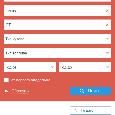
×
×
от первого владельца
Сбросить
Поиск