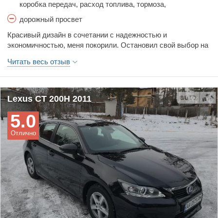
коробка передач, расход топлива, тормоза,
управляемость
дорожный просвет
Красивый дизайн в сочетании с надежностью и
экономичностью, меня покорили. Остановил свой выбор на
этом авто в 2015 году прокатался 2,5 года и ни разу не
Читать весь отзыв
пожалел. Порядок цен на запчасти и сервис, очень
приятный. Рекомендую.
Lexus CT 200H 2011
5.0
Отлично