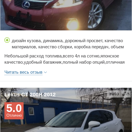
дизайн кузова, динамика, дорожный просвет, качество
материалов, качество сборки, коробка передач, объем
багажника, простор салона, расход топлива, стоимость
Небольшой расход топлива,всего 4л на сотню,японское
обслуживания, тормоза, управляемость, цена,
качество,удобный багажник,полный набор опций,отличная
шумоизоляция
шумоизоляция,современный дизайн,кожаный салон.
Читать весь отзыв
Lexus CT 200H 2012
5.0
Отлично