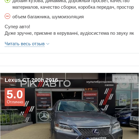
дизайн кузова, динамика, дорожный просвет, качество
материалов, качество сборки, коробка передач, простор
салона, расход топлива, стоимость обслуживания,
объем багажника, шумоизоляция
тормоза, управляемость, цена
Супер авто!
Дуже зручне, приємне в керуванні, аудіосистема по звуку як
домашня - це одна з вагомих причин покупки для мене,
Читать весь отзыв
розтрата пального 4-5 літрів, пару режимів їзди, ергономічні
сидіння, при довгих поїздках не затікає спина, круїз-
контроль. З мінусів, можливо невеликий багажник, але для
двох людей місяця вистачає з головою. Дуже комфортне
авто по всім параметрам.
Lexus CT 200h 2016
5.0
Отлично