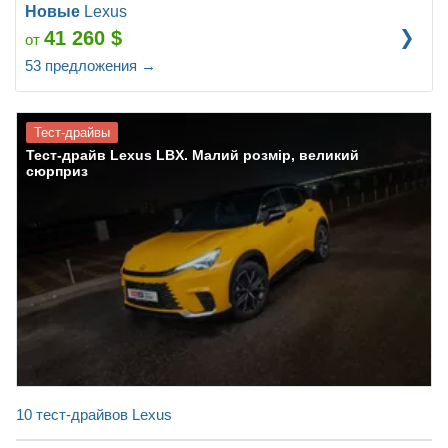
Новые
Lexus
41 260
$
от
53
предложения
→
Тест-драйвы
Тест-драйв Lexus LBX. Малий розмір, великий
сюрприз
10 тест-драйвов Lexus