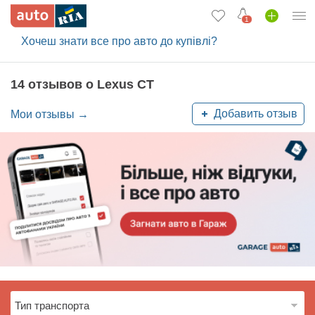
1
Хочеш знати все про авто до купівлі?
Вход в кабинет
Автомобили б/у
14 отзывов о Lexus CT
Новые авто
Добавить отзыв
Мои отзывы →
Новости
Отзывы об авто
Все для авто
Загрузить приложение