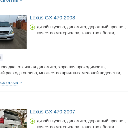
есь отзыв
Lexus GX 470 2008
дизайн кузова, динамика, дорожный просвет,
качество материалов, качество сборки,
коробка передач, объем багажника, простор
салона, расход топлива, стоимость
обслуживания, тормоза, управляемость, цена
шумоизоляция
я
посадка, отличная динамика, хорошая проходимость,
ый расход топлива, множество приятных мелочей подсветки,
 автоматические регулировки и т.д., шумоизоляция, интересный
есь отзыв
Звук Марк-Левинсон, ДВД в потолке и на передней панели.
 пневмо - поддерживает одинаковую высоту кузова вне
ти от загрузки - очень мягкая и комфортная
Lexus GX 470 2007
дизайн кузова, динамика, дорожный просвет,
качество материалов, качество сборки,