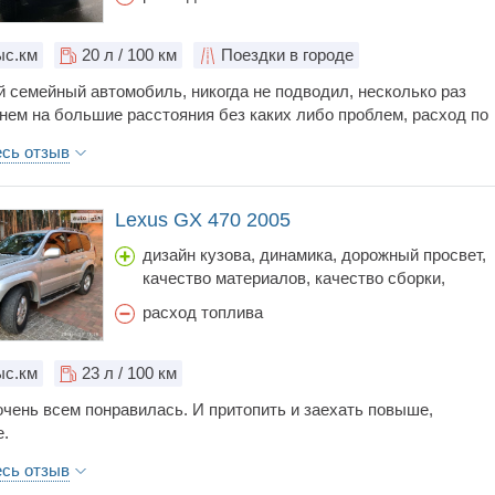
обслуживания, управляемость, цена,
шумоизоляция
с.км
20
л / 100 км
Поездки в городе
 семейный автомобиль, никогда не подводил, несколько раз
 нем на большие расстояния без каких либо проблем, расход по
5-17 литров в зависимости от манеры вождения, в обслуживание
есь отзыв
ль очень радовал, меня все согласно регламента, никаких
за это время не было, цена по обслуживанию копейки.
ость у автомобиля отличная, по бездорожью я особо не
Lexus GX 470 2005
но бывали случаи когда зарывался в грязи и всегда спокойно мо
 и был уверен в своей машине.
дизайн кузова, динамика, дорожный просвет,
качество материалов, качество сборки,
коробка передач, объем багажника, простор
расход топлива
салона, стоимость обслуживания, тормоза,
управляемость, цена, шумоизоляция
с.км
23
л / 100 км
чень всем понравилась. И притопить и заехать повыше,
.
 моего экземпляра замахал меня коллектор . Каждые пол года
есь отзыв
ним .