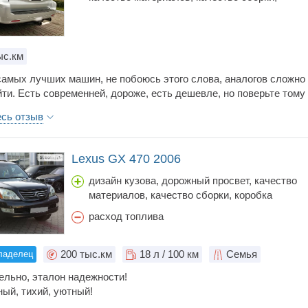
коробка передач, объем багажника, стоимост
обслуживания, управляемость, шумоизоляци
с.км
самых лучших машин, не побоюсь этого слова, аналогов сложно
йти. Есть современней, дороже, есть дешевле, но поверьте тому
 на очень многом количестве авто и более дорогих. Если вы
есь отзыв
адежное, комфортное авто на все случаи жизни это GX и
но с KDSS, только с правильно рабочим, тогда можно и погонят
в повороты входить по увереннее. В общем, если тебе от 30 до
Lexus GX 470 2006
это GX, только правильный GX он должен быть.
дизайн кузова, дорожный просвет, качество
материалов, качество сборки, коробка
передач, простор салона, стоимость
расход топлива
обслуживания, управляемость, шумоизоляци
200
тыс.км
18
л / 100 км
Семья
ладелец
ельно, эталон надежности!
ый, тихий, уютный!
льный салон, удобная посадка для любого пассажира и