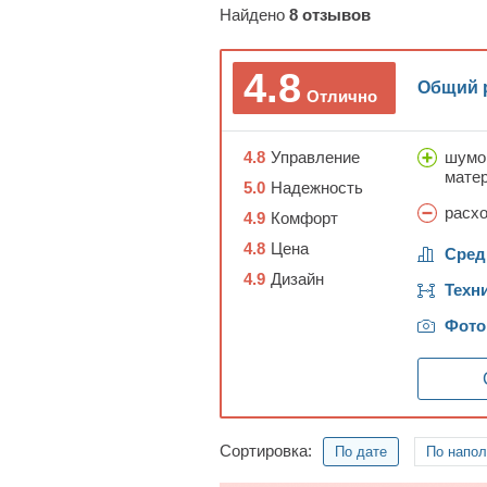
Найдено
8
отзывов
4.8
Общий 
Отлично
4.8
Управление
шумои
матер
5.0
Надежность
расхо
4.9
Комфорт
4.8
Цена
Сред
4.9
Дизайн
Техн
Фото
Сортировка:
По дате
По напо