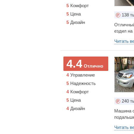
5
Комфорт
5
Цена
138
ты
5
Дизайн
Отличный
ездил на
трассе 1
Читать в
автомоби
поломок 
Проходим
4.4
катаюсь, 
Отлично
проехать
4
Управление
5
Надежность
4
Комфорт
5
Цена
240
ты
4
Дизайн
Машина о
подальше
Именно у
Читать в
что-то с 