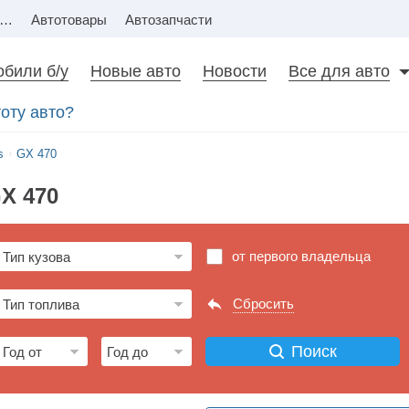
Недвижимость
Автотовары
Автозапчасти
били б/у
Новые авто
Новости
Все для авто
оту авто?
s
GX 470
X 470
от первого владельца
Сбросить
Поиск