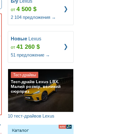
Б/у
Lexus
4 500
$
от
2 104
предложения
→
Новые
Lexus
41 260
$
от
51
предложение
→
Тест-драйвы
Тест-драйв Lexus LBX.
Малий розмір, великий
сюрприз
10 тест-драйвов Lexus
→