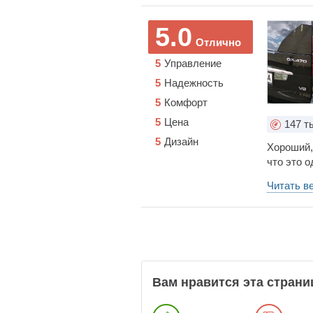
5.0
Отлично
5
Управление
5
Надежность
5
Комфорт
5
Цена
147
ты
5
Дизайн
Хороший,
что это 
недороги
Читать в
обстояте
найду в 
Вам нравится эта страни