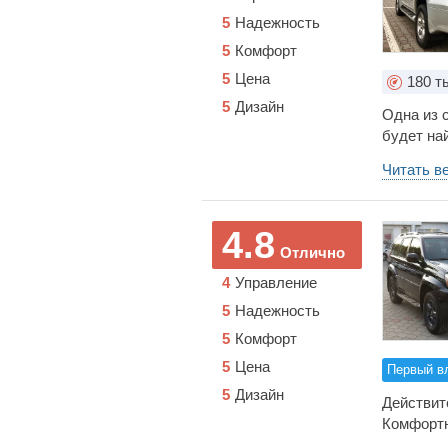
5
Надежность
5
Комфорт
5
Цена
180
ты
5
Дизайн
Одна из 
будет на
кто ездил
Читать в
хотите н
желатель
на нем и 
4.8
лет, то 
Отлично
4
Управление
5
Надежность
5
Комфорт
5
Цена
Первый в
5
Дизайн
Действит
Комфортн
Вместите