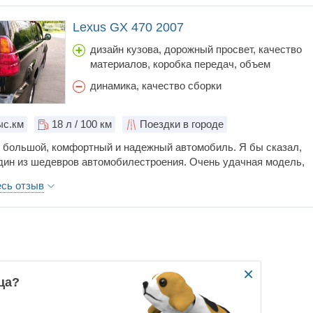
Lexus GX 470 2007
дизайн кузова, дорожный просвет, качество
материалов, коробка передач, объем
багажника, простор салона, расход топлива,
динамика, качество сборки
стоимость обслуживания, шумоизоляция
с.км
18
л / 100 км
Поездки в городе
 большой, комфортный и надежный автомобиль. Я бы сказал,
один из шедевров автомобилестроения. Очень удачная модель,
е запчасти, особенно по сравнению с немцами. Продал из-за
есь отзыв
льств. Думаю купить в дальнейшем такой же, если, конечно,
хорошем состоянии...
×
ца?