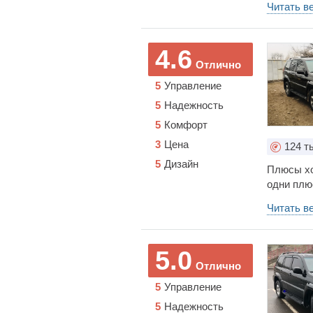
Читать в
водителя
НО ГЛАВН
и ехать 
4.6
эксплуати
Отлично
камни и 
5
Управление
ПЛОХОГО
Главное,
5
Надежность
проходим
5
Комфорт
Конечно,
3
Цена
обслужив
124
ты
И реальн
5
Дизайн
Плюсы хо
реально 
одни плю
Как и у 
есть воз
настольк
Читать в
От себя 
видам до
5.0
Отлично
5
Управление
5
Надежность