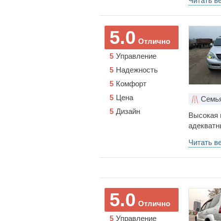
Читать в
дизайн.
5.0
Отлично
5
Управление
5
Надежность
5
Комфорт
5
Цена
Семь
5
Дизайн
Высокая 
адекватн
датчики,
Читать в
дизайн. 
Подвеска
зависимос
5.0
Отлично
5
Управление