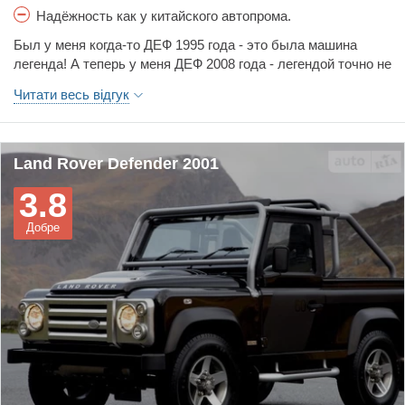
Надёжность как у китайского автопрома.
Был у меня когда-то ДЕФ 1995 года - это была машина
легенда! А теперь у меня ДЕФ 2008 года - легендой точно не
пахнет а чем-то попахивает совсем другим, одним словом
Читати весь відгук
это самый ненадёжный автомобиль в моей жизни, а у меня
их было очень много и разных. Монтировку в задницу тому
рыжему английскому слесарю который его собирал!
Land Rover Defender 2001
3.8
Добре