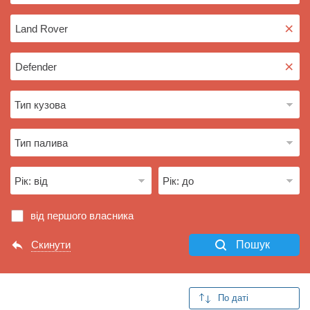
×
×
від першого власника
Скинути
Пошук