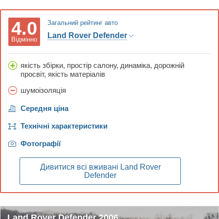
4.0
Загальний рейтинг авто
Land Rover Defender
Відмінно
якість збірки, простір салону, динаміка, дорожній
просвіт, якість матеріалів
шумоізоляція
Середня ціна
Технічні характеристики
Фотографії
Дивитися всі вживані
Land Rover
Defender
Land Rover Defender 2006