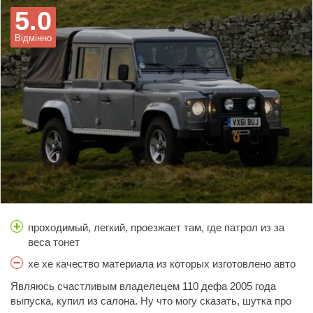
5.0
соляры, ну а так вообщем даже может по-лучше Хаммера.
Відмінно
проходимый, легкий, проезжает там, где патрол из за
веса тонет
хе хе качество материала из которых изготовлено авто
Являюсь счастливым владелецем 110 дефа 2005 года
выпуска, купил из салона. Ну что могу сказать, шутка про