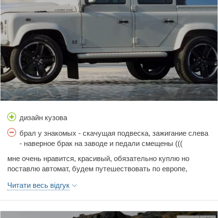
каром!!НО...Удивляет расход топлива, получается не более
10л/100км. Для довольно тяжелой машины с полным
приводом и турбодизелем с ТНВД!! Очень надежный
(может попался такой), я не знаю, что нужно с ним сделать,
чтобы он просто встал и все...... Наверное утопить и
скинуть с обрыва. Никогда не подводил, безумно простая
конструкция, и все откручивается!Проходимость просто на
высоте, а при наличии лебедки возможности не
ограничены. Проверено при поездках за город на выходных.
Просто уникальный автомобиль.И чем больше езжу, тем он
больше нравится!! А что касаемо недостатков, то место
водителя-дело привычки, вода как затекла так и вытечет,
дизайн кузова
печка слабая - одеваемся потеплее)), а в сильные морозы
можно не глушить)))) Для комфорта существует Range
брал у знакомых - скачущая подвеска, зажигание слева
- наверное брак на заводе и педали смещены (((
мне очень нравится, красивый, обязательно куплю но
поставлю автомат, будем путешествовать по европе,
соседи будут завидовать, продавец сказал -легендарный
Читати весь відгук
автомобиль и действительно - кемел трофи именно на нем
(сейчас езжу на ниве. не вдохновляет) уже купили два
брелка! 1500 000 для такого легендарного автомобиля не