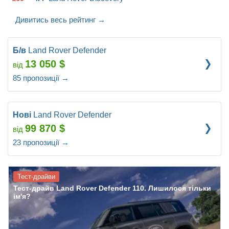
ЛЭНД РОВЕР НА КАПОТЕ УЖ БОЛЬНО БРУТАЛЬНА.
Дивитись весь рейтинг
→
Б/в
Land Rover Defender
13 050
$
від
85
пропозиції
→
Нові
Land Rover Defender
99 870
$
від
23
пропозиції
→
Тест-драйви
Тест-драйв Land Rover Defender 110. Лишилося тільки
ім'я?