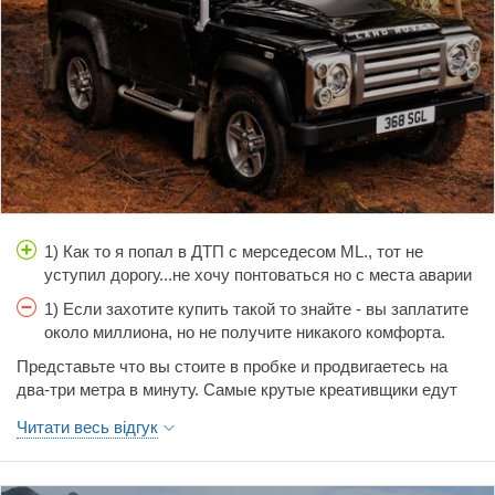
не беспокоило, единственно стала "потеть" передняя
правая фара и часто перегорают противотуманные фонари.
Начинаем задумываться о продаже, а что брать после этой
классной тачке- ума не приложу. Все новое сейчас говорят
сущий шлак, а старое брать не солидно. Короче надумаете
брать Дэф- не пожалеете, тачка супер, всем
Лэндровероводам физкульт-привет! Ни гвоздя, ни
полосатой палки, ни волосатой лапы!
1) Как то я попал в ДТП с мерседесом ML., тот не
уступил дорогу...не хочу понтоваться но с места аварии
я уехал сам, мерина же забрали на эвакуаторе, и мигал
1) Если захотите купить такой то знайте - вы заплатите
он как новогодняя ёлка...У меня было разбито крыло,
около миллиона, но не получите никакого комфорта.
которое я починил сам. 2) Мощная несущая рама
Никакого....И в этом то и есть тайный смысл....Если
Представьте что вы стоите в пробке и продвигаетесь на
лестничного типа, на которую установлен алюминиево-
хотите комфорта - купите мерседес ML и ездейте на
два-три метра в минуту. Самые крутые креативщики едут
марганцевый кузо. 3) Всем конечно на всё пофиг, но в
асфальтовых дорогах, соответствующих строгому
по обочине, поднимая пыль, кто-то пытается объехать по
городе его замечают и уважают..... 4) Гаишники редко
ГОСТу... 2) Только дизельные двигатели. 3) Зимой долго
Читати весь відгук
тротуару, если в городе, а если на трассе то по траве... На
тормозят...
прогревается. 4) Никакой электрики. Это основное
короткобазом "Дефендере" пробок на трассе не
правило Дефендера - никакой электрики. Она просто
существует. Гаишники могут взять за гланды если вы едете
вся отвалится, когда вы заедете в болото, 5) Ездя на