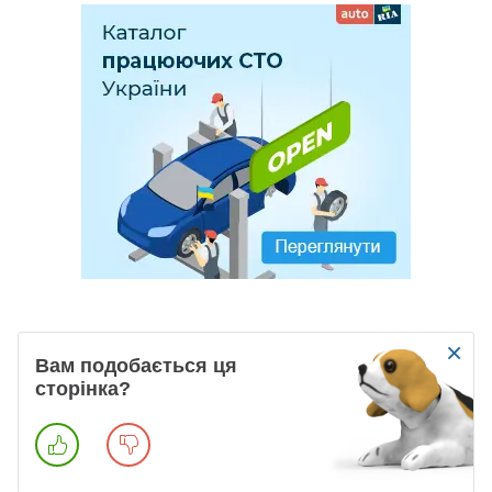
×
Вам подобається ця
сторінка?