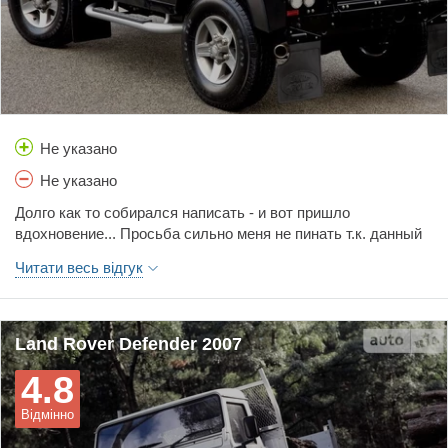
Не указано
Не указано
Долго как то собирался написать - и вот пришло вдохновение... Просьба сильно меня не пинать т.к. данный отзыв у меня первый.Ну что ж давайте по порядку. К данному автомобилю путь мой был не близкий, но как только стоило мне первый раз пересесть на джип, к слову сказать это была нива, так с каждой заменой авто я постепенно приближался к свой мечте - Defender. Сказать по праву - то уже после года владения нивой и поездкой в качестве зрителя на всякие покатушки я уже заразился дефендро манией... какой брутальный кузов, какой рычащий мотор))) да и внешний вид больше похож на танк чем на авто. После нивы пересесть на деф не получилось т.к. даже древние модели стоят как кокаин))) в итоге пришлось довольствоваться 1-м удлиненным спортажом. Однако не о нем речь, хотя после 5-ти лет вместе он оставил во мне только положительные эмоции нежели что то плохого. Ну вот и свершилось - после продажи спортажа в 2008 году я стал обладателем дефа 90 2004г.в. До дефа, все авто у меня были новые, но в ряду стоимости нового дефендера как самолета я не тянул новье - взял б/у из германии в идеале, что было как то даже странно т.к. при поиске подходящего экземпляра найти не ободранный и не лифтованный деф, мне казалось не выполнимой задачей. Первые впечатления меня немного даже убили.... Во первых по началу было очень страшно ездить - можно сказать что приходилось учиться заново, т.к. "квадратные" габариты, из салона казались просто огромные + капот который практически под прямым углом уходил до передней части автомобиля. Ощущение что ведешь грузовик а не автомобиль. Но через месяц-другой, хотя так долго я еще не к одной машине не привыкал, чувство габаритов пришло в осознание, да так что в принципе я мог почти в плотную парковаться к соседним авто без всяких парктроников и еже с ним. В первый год владения я как то не замечал всего того, что в последствии меня привело к продажи авто и пока я наслаждался данным моментом - опишу те плюсы которые несомненно у него были. Боязнь на дороге - нет я не отношусь к тем кто считает чем больше авто, тем оно круче и мне все можно... но например на МКАД, когда в левом ряду несется квадратный танк со скоростью около 100км/ч - легковушки как то сами собой разбегаются кто куда))) по крайней мере на предыдущих авто я такого не встречал. Во вторых ГИБДД - оно со совсем к нему равнодушно, все разы когда меня останавливали - были просто из любопытства - даже документы не всегда просили)))) В третьих проходимость. Кроме грязевой резины на дефе изначально не было ничего, но этого с лихвой хватало чтоб практически проезжать везде, да понятное дело что при желании можно засадить все что угодно, но даже в базе засадить деф очень сложно - пока он не на мостах, он едет везде, да и не сильно засаженный - сам в раскачку выползает. Выезжал несколько раз с ребятами на покатушки в район калужского тракта, так подготовленные паджерики садились а деф в базе полз.... (да путь не обидятся на меня владельцы паджеро - ваш аппарат очень хороший))) Ну что еще из плюсов можно отнести... а да!, интерес на дороге. Практически везде где бы я не проезжал всегда видел на себе взгляды - иной раз мне даже казалось что владельцы всяких навороченных джипов даже тайком мечтают о таком, периодически показывая пальцами, а уж детвора во дворе - особенно после покатушек - когда кроме стекол все остальное в глине так вообще не отходили от него... кто то даже фотографировался))))... сначала нравилось но правда со временем как то перестал обращать на это внимание... Ну а теперь о ложке дегтя... Утихомирив свой пыл и амбиции по истечении 2-го года владения я стал замечать то, что ранее для меня было не значимым... Ну во первых салон. То что водительская дверь не то что бы упирается тебе в плечо - она сдвигает тебя как бы к середине салона)))) т.е. самая удобная поза для езды - лето, окно на распашку и рука с локтем выпирает из окна.... но т.к. у дефа с эргономикой далеко не все в порядке, то от долгой езды она так же начинала побаливать т.к. не о каких мягких панелях и т.п. речи не идет - рука лежит на железке - куда только что "ушло" окно. Да, надо сказать что при такой компоновке на оффроуде одни плюсы - т.к. не надо тянуться к окну и смотреть как там "проходит" задняя или передняя часть авто - достаточно просто чуть-чуть наклониться и все сразу станет видно, но во всех остальных случаях - это ужасно не удобно, особенно при длительных путешествиях. Галерка так же не блещет своим гостеприимством, начиная с того что путь туда лежит через багажник, однако даже не это, не самый страшный минус. Самое жуткое это сиденья... В моей версии это были еще откидные табуретки по краям задних арок. Как Вам описать данный комфорт.. Думаю будет вполне достаточно того что ребенок после практически любой поездки еще пол-часа прыгал вспоминая каждую кочку на дороге. На некоторое время решил вопрос установки сидений от следующего поколения дефа - там два раздельных "дивана" - да, конечно они были заметно комфортабельнее табуреток но опять же в просчете на эргономику они находились достаточно высоко - на арках заднего колеса, да и уместится там мог только ребенок или человек не высокого роста т.к. даже я при росте 1.89 - упирался головой в потолок. Но и это было полу-мерой, т.к. ребенок например, спать в машине не мог, т.к. в случае засыпания он "сползал" - с одной стороны проход - там облокотиться не на что с другой форточка - на которую он в итоге и приваливался - однако долго так ему поспать не удавалось... два-три раза шандараханья о стекло головой отбивало все желание спать дальше. Так же со временем стал напрягать дизель. Во первых, до установки предпускового нагревателя он нагревался ооооочень долго, да и то только в движении, мало того если окна запотели, а вы только его завели, то бери фен, тряпку ну или уж я не знаю чего и отогревай т.к. он хоть 20 часов будет стоять и молотить а стрелка температуры ни на миллиметр не отойдет от нижнего значения, так же и пробки - выехал проехал километров с 20-ть - нагрелся, все гуд, но не дай бог встрять в пробку - 2-3 минуты и все, горячий воздух из печки закончился... Теперь пару слов о предпусковом.... Его значение в дефе трудно переоценить. Если уже задумываясь о покупке дефа, надо для себя уяснить - в нашем климате без него никак. Но у него есть тоже свои сильные и слабые стороны. После установки вебасто моя жизнь немного приободрилась, теперь можно было установить таймер и к моменту выхода их дома тебя уже ждал теплый автомобиль, но и здесь не обошлось без ложки дектя... через неделю поле неописуемой радости выходя их дома я обнаружил холодное авто. Все попытки вернуть его к жизни не увенчались успехом - сел аккумулятор... далее выяснилось что не каждая легковушка может мне помочь т.к. маломощных аккумуляторов не хватало на прокрутку заиндевевшего дизеля... приходилось искать джипы и иже подобных... Подумав что моему аккумулятору пришел конец было принято решение его заменить на более мощный и соответственно новый... однако ж, какое было мое удивление когда ровно через неделю все снова повторилось... ни прыгание с бубном ни помощь шаманов не смогли оживить его - двигатель... в итоге все дело оказалось в большом... точнее в малом суточном пробеге - у меня от дома до работы 20км и этого, как показало, не хватало катастрофически для пополнения заряда аккумулятора который высасывал вебасто каждое морозное утро - в итоге каждую субботу, чтоб потом не прыгать с бубном... я снимал аккумулятор и тащил его на зарядку - через какое то время меня это зодолбало и я нашел выход - купил еще один аккумулятор и менял их по мере истощения, однако скажу Вам в 20-ти градусный мороз и перед работой на которую как всегда выходишь впритык это еще то развлечение...Во вторых маневренность и ходовая. Радиус разворота помой му у автобуса меньше, в итоге чтоб развернуться на 180гр нужно 3!!! полосы!!! т.е. развернуться на дороге с 2-мя полосами движения в каждую сторону за раз - никак! Подвеска - дубовая - для грязи гуд, шоссе - жопа... Да и не в коим случае не стоит пренебрегать шиповкой зимой, из-за архаичной и дубовой подвески деф, зимой без шипов, как корова на льду, правда и с шипами не на много то и лучше... Ну и на последок о надежности - точнее об ее отсутствии. Где то читал что с дефами 50 на 50 - у кого то и 200тыс ходят без поломок а у кого как у меня - из сервиса практически не вылазил. Да я конечно понимаю что я иногда, а это было от силы раз 5 за год, да и то в основном летом, я выезжал на бездорожье, но это было не более чем покатушка и без участия в соревнованиях где за определенное количество времени нужно нестись сломя голову по определенным точкам. Это в любом случае была дорога, пусть разбитая с колеей, но дорога - так ты же дорогой деф именно на это и рассчитан!? Вот что помню из ремонтов "по крупному" замена редуктора переднего моста, замена редуктора заднего моста, причем новые запчасти стоят за облачно, б/у востановленные - раза в 2 дешевле но и их днем с огнем не с ищешь... все под заказ и мучительное ожидание по месяцу... деф не популярен у нас в стране, вебасто - замена крыльчатки (что стоит почти половину самой вебаста), ну и много чего по мелочи... горел переключатель света - как потом выяснил - это его беда у многих и он накрывается и это все при 100тыс пробега!!! Единственное при все этом в чем можно отдать ему должное, хоть деф и ломался часто, но всегда сам доезжал до сервиса, хромая звеня все чем можно - но ехал, на заднем, на переднем приводе, но ехал!Не знаю может конечно это мне так "повезло" но как то, не раз сталкиваясь с дефами в пустынях (т.е. в жарких странах) слышал что это и есть самый надежный авто, может все дело в климате - ну не предназначен он для зимы....Нет, я не хочу никого отпугнуть от покупки дефендера - все дело в выборе, т.к. надо изначально понимать что ты покупаешь - ведь дефендер не создан для города - это полноценный проходимец который в первую очередь заточен под бездорожье с редкими вылазками на дороги общественного пользования)))))Сейчас деф уже продан, и я наслаждаюсь кажды
Читати весь відгук
Land Rover Defender 2007
4.8
Відмінно