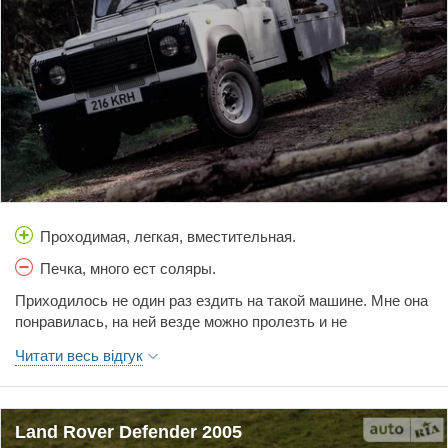
Проходимая, легкая, вместительная.
Печка, много ест соляры.
Приходилось не один раз ездить на такой машине. Мне она
понравилась, на ней везде можно пролезть и не
застрянешь, даже если и застрянешь, то можно зацепить
Читати весь відгук
лебедку, которая уже встроена в машину и вылезти. Легкая,
проходимая машина, вместительный салон,
дополнительные два кресла в багажнике. Вообще
идеальная машина для охотника и рыболова.Несколько
Land Rover Defender 2005
минусов, лично на мой взгляд- слабая печка, и много "жрет"