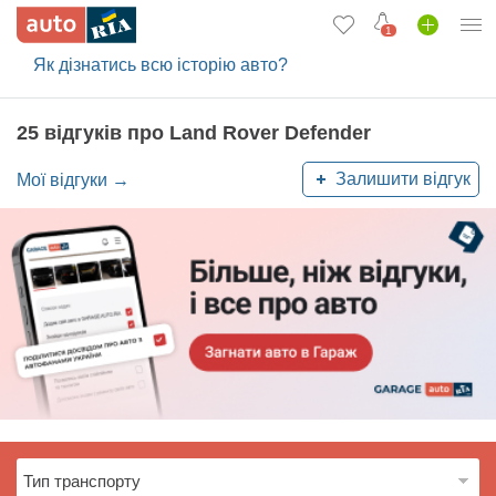
1
Як дізнатись всю історію авто?
Увійти в кабінет
Вживані авто
25 відгуків про Land Rover Defender
Нові авто
Залишити відгук
Мої відгуки →
Новини
Відгуки про авто
Все для авто
Завантажити додаток