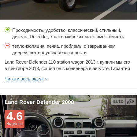
Проходимость, удобство, классический, стильный,
дизель, Defender, 7 пассажирских мест, вместимость
теплоизоляция, печка, проблемы с закрыванием
дверей, нет подушек безопасности
Land Rover Defender 110 station wagon 2013 г. купили мы его
в сентябре 2013, сошел он с конвейера в августе. Гарантия
на Defender и сервис год. За первую неделю он пробежал
Читати весь відгук
4000 км. По трассе максимальная скорость, которую
удаётся выжать 140 км/ч. больше он не едет. Но это
наверно нормально для дизеля внедорожника. Defender 110
скорее по настоящему мужская машина, хотя и девушка
Land Rover Defender 2008
будет смотреться в нем очень даже эффектно.
4.6
Единственное что Defender не очень цивилизован и в
управлении для дамских рук будет тяжеловат. Но тут на
Відмінно
вкус и цвет... Первая проблема с ним возникла по дороге с
расчетом топлива. В инструкции очень запутанно описан