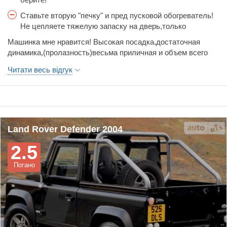
Ставьте вторую "печку" и пред пусковой обогреватель!
Не цепляете тяжелую запаску на дверь,только
штатную!Замените проводку от корпуса к дверям,на
Машинка мне нравится! Высокая посадка,достаточная
морозе обрывается провод и машина не
динамика,(пролазность)весьма приличная и объем всего
заводится.Оденьте чехлы на сиденья очень помогает
салона на высоте.Авто для города подходит если водитель
при чистке салона.После больших неудач на
Читати весь відгук
со стажем.Я эксплуатирую большей частью в
бездорожье регулируйте редукторы и проверяйте
пригороде;охота-рыбалка.
крестовины и конечно ветровое стекло боится камней!
Это советы пользователя не механика.
Land Rover Defender 2004
2.5
Погано