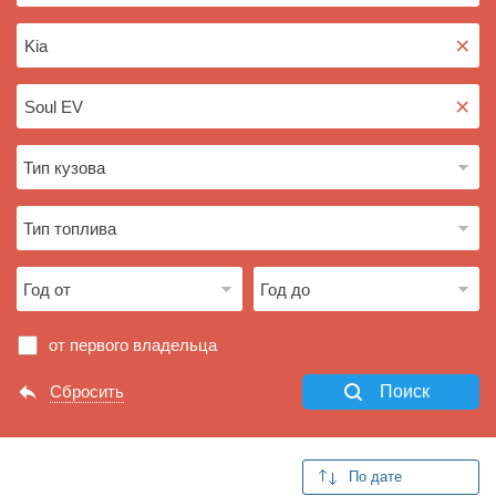
×
×
от первого владельца
Сбросить
Поиск