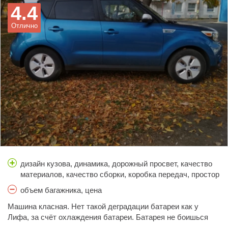
4.4
Отлично
дизайн кузова, динамика, дорожный просвет, качество
материалов, качество сборки, коробка передач, простор
салона, расход топлива, стоимость обслуживания,
объем багажника, цена
тормоза, управляемость, шумоизоляция
Машина класная. Нет такой деградации батареи как у
Лифа, за счёт охлаждения батареи. Батарея не боишься
зарядок на Чадемо. В уравляемости намного приятней