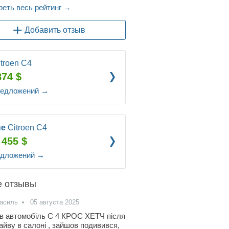
еть весь рейтинг
→
Добавить отзыв
itroen C4
874 $
редложений
→
ые
Citroen C4
 455 $
едложений
→
е отзывы
асиль
05 августа 2025
в автомобіль С 4 КРОС ХЕТЧ після
айву в салоні , зайшов подивився,