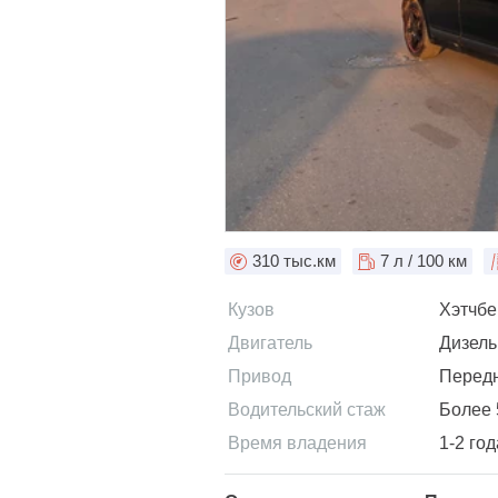
310
тыс.км
7
л / 100 км
Кузов
Хэтчбе
Двигатель
Дизель
Привод
Перед
Водительский стаж
Более 
Время владения
1-2 год