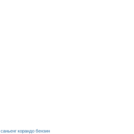
саньенг корандо бензин