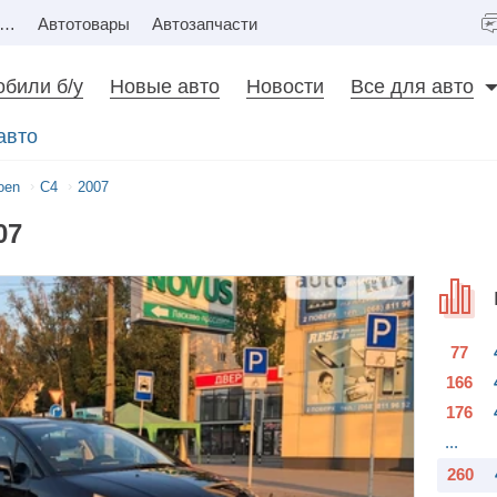
Недвижимость
Автотовары
Автозапчасти
били б/у
Новые авто
Новости
Все для авто
авто
roen
C4
2007
07
77
166
176
...
260