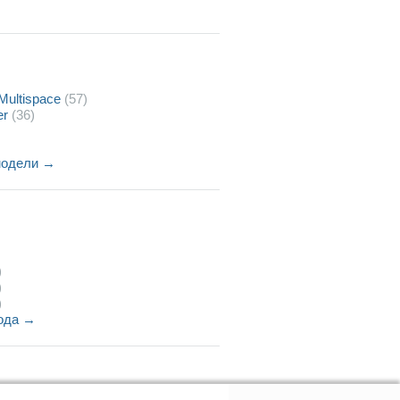
 Multispace
(57)
er
(36)
модели →
)
)
)
года →