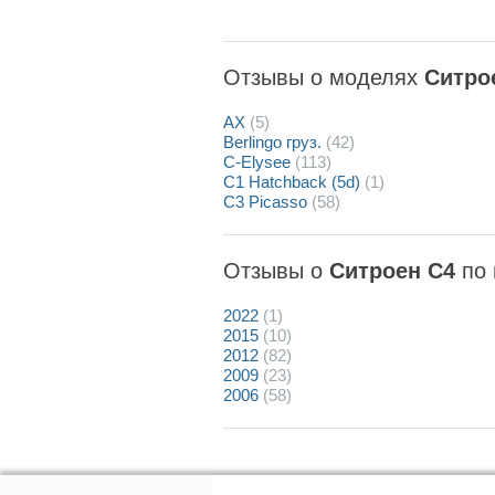
Отзывы о моделях
Ситро
AX
(5)
Berlingo груз.
(42)
C-Elysee
(113)
C1 Hatchback (5d)
(1)
C3 Picasso
(58)
Отзывы о
Ситроен C4
по 
2022
(1)
2015
(10)
2012
(82)
2009
(23)
2006
(58)