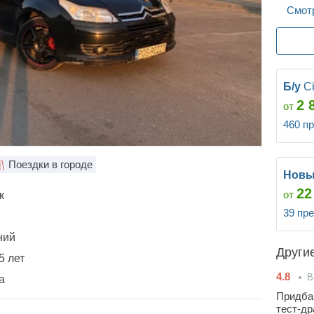
Смотр
Б/у
C
2 
от
460 п
Поездки в городе
Нов
22
от
к
39 пр
ний
Други
5 лет
4.8
В
а
Придба
тест-др