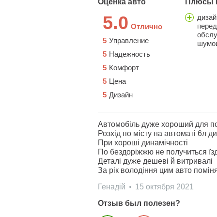
Оценка авто
Плюсы 
5.0
дизай
перед
Отлично
обслу
5
Управление
шумо
5
Надежность
5
Комфорт
5
Цена
5
Дизайн
Автомобіль дуже хороший для поїз
Розхід по місту на автоматі 6л д
При хороші динамічності
По бездоріжжю не получиться їз
Деталі дуже дешеві й витривалі
За рік володіння цим авто поміня
Генадій
15 октября 2021
Отзыв был полезен?