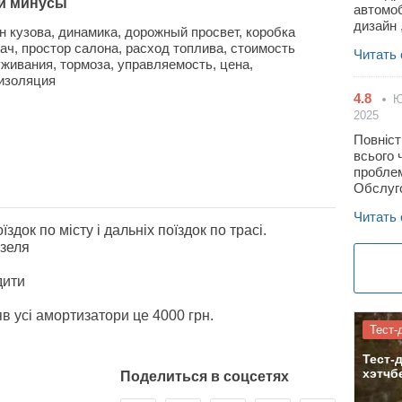
и минусы
автомоб
дизайн 
н кузова, динамика, дорожный просвет, коробка
ач, простор салона, расход топлива, стоимость
Читать
живания, тормоза, управляемость, цена,
изоляция
4.8
Ю
2025
Повніст
всього 
проблем
Обслуго
Читать
док по місту і дальніх поїздок по трасі.
изеля
дити
в усі амортизатори це 4000 грн.
Тест-
Тест-д
хэтчб
Поделиться в соцсетях