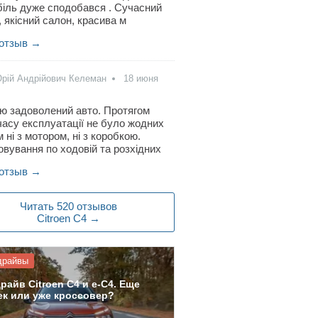
іль дуже сподобався . Сучасний
, якісний салон, красива м
 отзыв →
рій Андрійович Келеман
18 июня
ю задоволений авто. Протягом
часу експлуатації не було жодних
 ні з мотором, ні з коробкою.
вування по ходовій та розхідних
 отзыв →
Читать 520 отзывов
Citroen C4 →
драйвы
райв Citroen C4 и e-C4. Еще
ек или уже кроссовер?