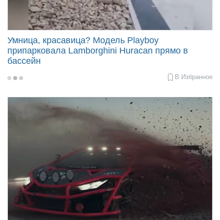
Продать авто
Умница, красавица? Модель Playboy
припарковала Lamborghini Huracan прямо в
бассейн
В Избранное
2019-
08-
01
09:00