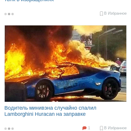
В Избранное
2018-
08-
08
10:00
Водитель минивэна случайно спалил
Lamborghini Huracan на заправке
1
В Избранное
2018-