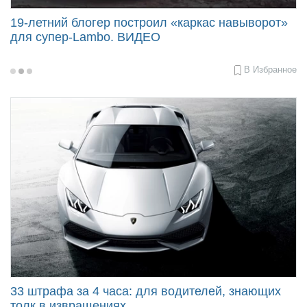
19-летний блогер построил «каркас навыворот»
для супер-Lambo. ВИДЕО
В Избранное
2019-
04-
23
09:10
33 штрафа за 4 часа: для водителей, знающих
толк в извращениях