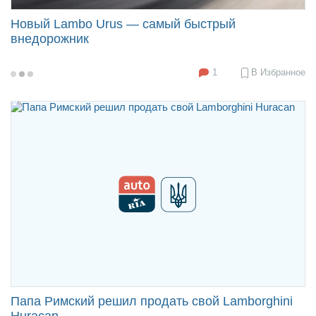
Новый Lambo Urus — самый быстрый
внедорожник
1
В Избранное
2017-
12-
05
09:18
Папа Римский решил продать свой Lamborghini
Huracan