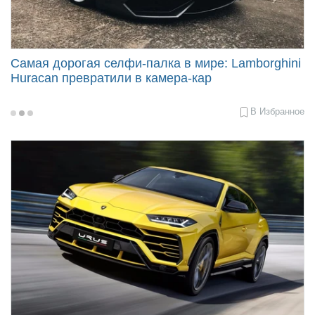
Самая дорогая селфи-палка в мире: Lamborghini
Huracan превратили в камера-кар
В Избранное
2018-
04-
18
09:38