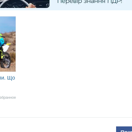
ли. Що
збранное