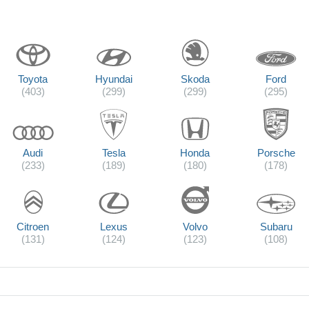
Toyota
Hyundai
Skoda
Ford
(403)
(299)
(299)
(295)
Audi
Tesla
Honda
Porsche
(233)
(189)
(180)
(178)
Citroen
Lexus
Volvo
Subaru
(131)
(124)
(123)
(108)