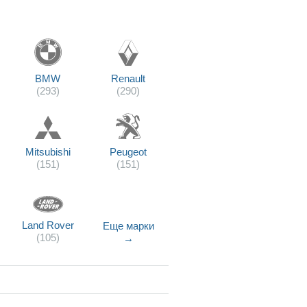
BMW
Renault
(293)
(290)
Mitsubishi
Peugeot
(151)
(151)
Land Rover
Еще марки
(105)
→