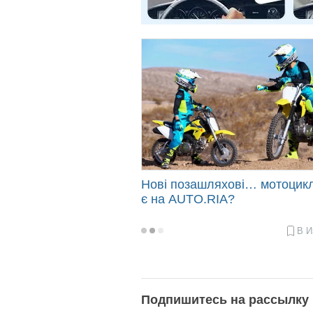
Нові позашляхові… мотоцик
є на AUTO.RIA?
В И
2022-
05-
30
09:00
Подпишитесь на рассылку