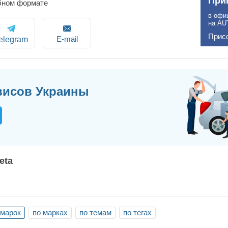
При
бном формате
в офи
на AU
Прис
E-mail
elegram
висов Украины
eta
 марок
по марках
по темам
по тегах