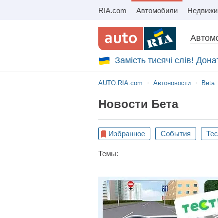
RIA.com
Автомобили
Автомо
Замість тисячі слів! Дон
AUTO.RIA.com
Автоновости
Beta
Новости Бета
Избранное
События
Тес
Темы: