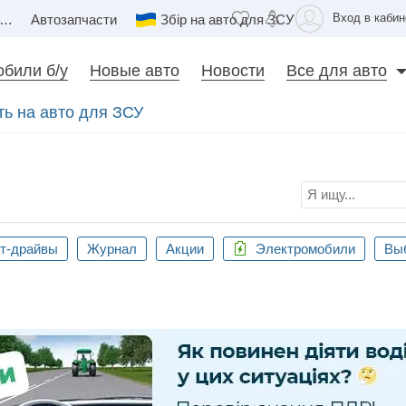
Вход в кабин
Недвижимость
Автозапчасти
Збір на авто для ЗСУ
били б/у
Новые авто
Новости
Все для авто
ать на авто для ЗСУ
т-драйвы
Журнал
Акции
Электромобили
Выб