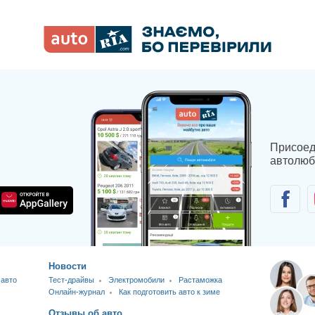
Присоед
автолюб
Новости
 авто
Тест-драйвы
Электромобили
Растаможка
Онлайн-журнал
Как подготовить авто к зиме
Отзывы об авто