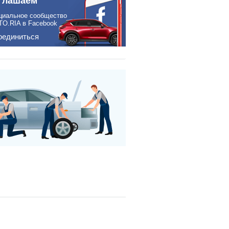
глашаем
циальное сообщество
TO.RIA в Facebook
оединиться