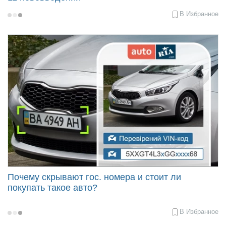
В Избранное
2021-
05-
18
09:30
Почему скрывают гос. номера и стоит ли
покупать такое авто?
В Избранное
2020-
05-