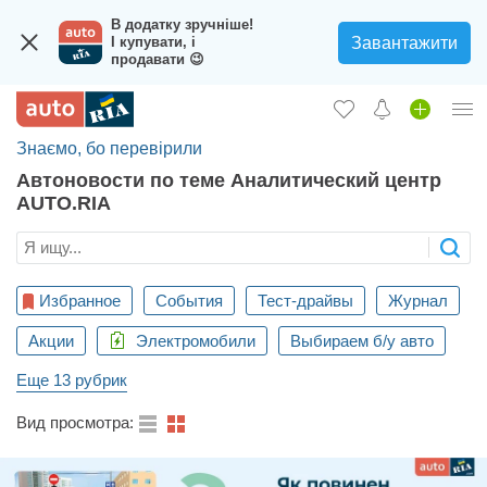
В додатку зручніше!
Завантажити
І купувати, і
продавати 😉
Знаємо, бо перевірили
Вход в кабинет
Автоновости по теме Аналитический центр
Збір на авто для ЗСУ
AUTO.RIA
Автомобили б/у
Новые авто
Избранное
События
Тест-драйвы
Журнал
Новости
Акции
Электромобили
Выбираем б/у авто
Отзывы об авто
Еще 13 рубрик
Все для авто
Вид просмотра:
Загрузить приложение