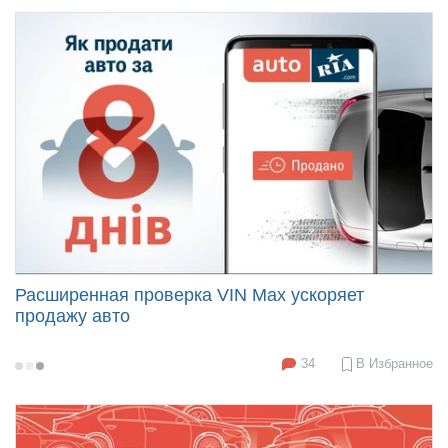
26
10:40
Расширенная проверка VIN Мах ускоряет
продажу авто
34
В Избранное
2020-
04-
14
17:45