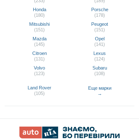
(233)
(189)
Honda
Porsche
(180)
(178)
Mitsubishi
Peugeot
(151)
(151)
Mazda
Opel
(145)
(141)
Citroen
Lexus
(131)
(124)
Volvo
Subaru
(123)
(108)
Land Rover
Еще марки
(105)
→