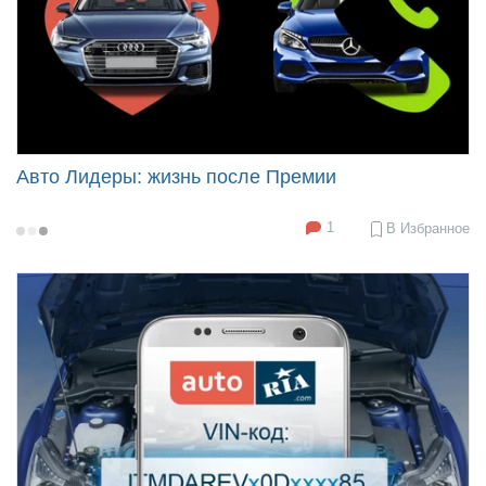
Авто Лидеры: жизнь после Премии
1
В Избранное
2019-
11-
07
17:31