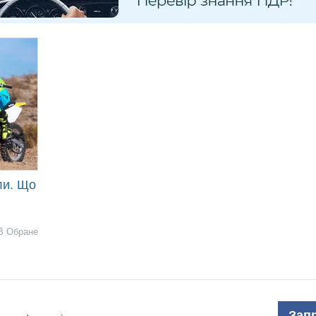
ли. Що
В Обране
Зап