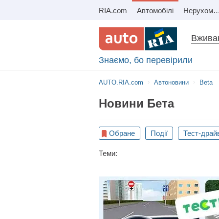
RIA.com
Автомобілі
Нерухомі
Вживан
Знаємо, бо перевірили
AUTO.RIA.com
Автоновини
Beta
Новини Бета
Обране
Події
Тест-драй
Теми: