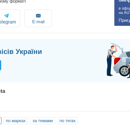
ному форматі
в офіц
на AU
Приє
E-mail
elegram
ісів України
ta
по марках
за темами
по тегах