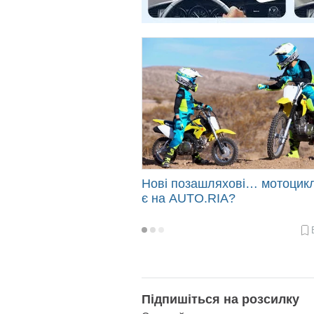
Нові позашляхові… мотоцик
є на AUTO.RIA?
2022-
05-
30
09:00
Підпишіться на розсилку