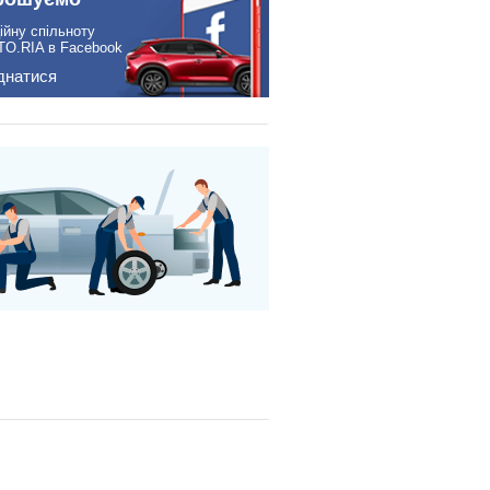
ійну спільноту
TO.RIA в Facebook
днатися