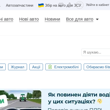
Увійти в кабінет
сть
Автозапчастини
Збір на авто для ЗСУ
і авто
Нові авто
Новини
Все для авто
ви
Журнал
Акції
Електромобілі
Обираємо б/в