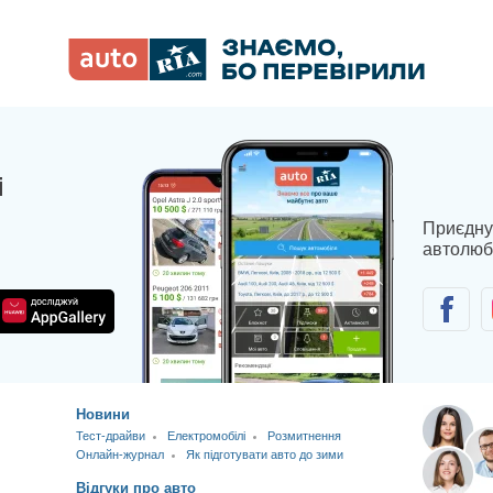
і
Приєдну
автолюб
Новини
Тест-драйви
Електромобілі
Розмитнення
Онлайн-журнал
Як підготувати авто до зими
Відгуки про авто