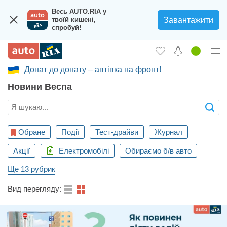
Весь AUTO.RIA у
Завантажити
твоїй кишені,
спробуй!
Донат до донату – автівка на фронт!
Увійти в кабінет
Новини Веспа
Збір на авто для ЗСУ
Вживані авто
Нові авто
Обране
Події
Тест-драйви
Журнал
Акції
Новини
Електромобілі
Обираємо б/в авто
Ще 13 рубрик
Відгуки про авто
Вид перегляду:
Все для авто
Завантажити додаток