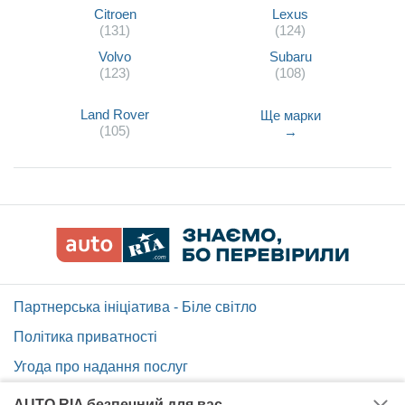
Citroen
Lexus
(131)
(124)
Volvo
Subaru
(123)
(108)
Land Rover
Ще марки
(105)
→
Партнерська ініціатива - Біле світло
Політика приватності
Угода про надання послуг
Допомога по сайту AUTO.RIA
AUTO.RIA безпечний для вас