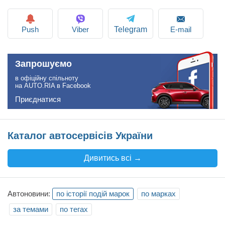
Push
Viber
E-mail
Telegram
Запрошуємо
в офіційну спільноту
на AUTO.RIA в Facebook
Приєднатися
Каталог автосервісів України
Дивитись всі →
Автоновини:
по історії подій марок
по марках
за темами
по тегах