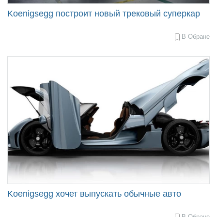
Koenigsegg построит новый трековый суперкар
В Обране
2015-
09-
11
18:59
Koenigsegg хочет выпускать обычные авто
В Обране