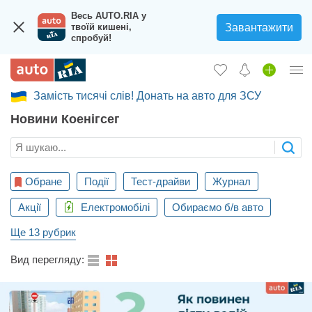
Весь AUTO.RIA у
Завантажити
твоїй кишені,
спробуй!
Замість тисячі слів! Донать на авто для ЗСУ
Увійти в кабінет
Новини Коенігсег
Збір на авто для ЗСУ
Вживані авто
Нові авто
Обране
Події
Тест-драйви
Журнал
Акції
Новини
Електромобілі
Обираємо б/в авто
Ще 13 рубрик
Відгуки про авто
Вид перегляду:
Все для авто
Завантажити додаток