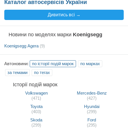
Каталог автосервісів України
Дивитись всі →
Новини по моделях марки
Koenigsegg
Koenigsegg Agera
(9)
Автоновини:
по історії подій марок
по марках
за темами
по тегах
Історії подій марок
Volkswagen
Mercedes-Benz
(471)
(427)
Toyota
Hyundai
(403)
(299)
Skoda
Ford
(299)
(295)