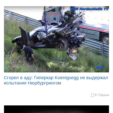
10-
06
09:57
Сгорел в аду: Гиперкар Koenigsegg не выдержал
испытания Нюрбургрингом
В Обране
2016-
07-
20
09:40