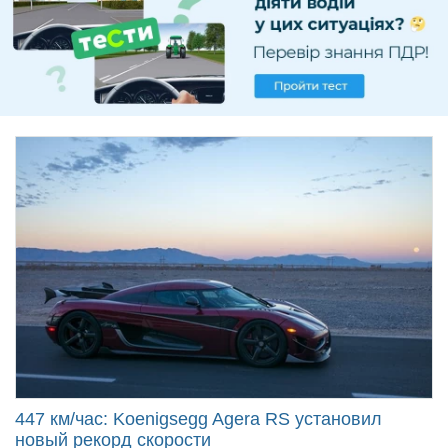
Продати авто
447 км/час: Koenigsegg Agera RS установил
новый рекорд скорости