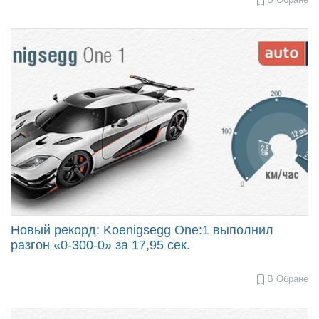
2015-
07-
17
17:33
Новый рекорд: Koenigsegg One:1 выполнил
разгон «0-300-0» за 17,95 сек.
В Обране
2015-
06-
18
14:27