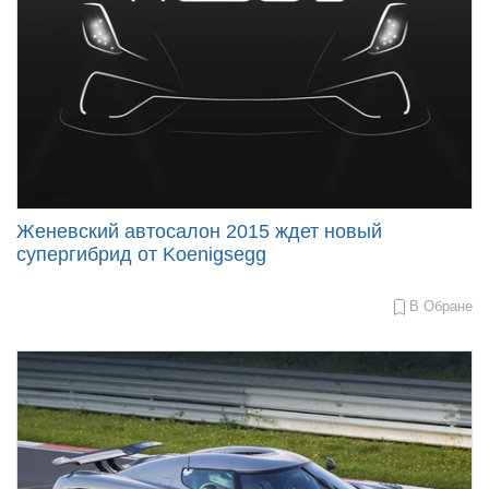
Женевский автосалон 2015 ждет новый
супергибрид от Koenigsegg
В Обране
2015-
02-
19
12:31