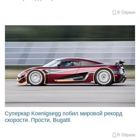
В Обране
2017-
11-
08
09:56
Суперкар Koenigsegg побил мировой рекорд
скорости. Прости, Bugatti
В Обране
2017-