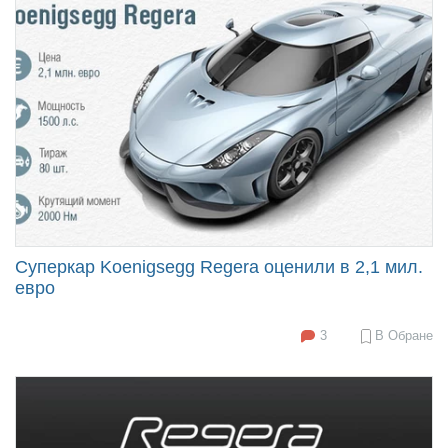
Суперкар Koenigsegg Regera оценили в 2,1 мил.
евро
3
В Обране
2015-
06-
09
16:36