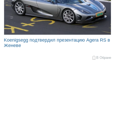
Koenigsegg подтвердил презентацию Agera RS в
Женеве
В Обране
2015-
02-
06
15:23