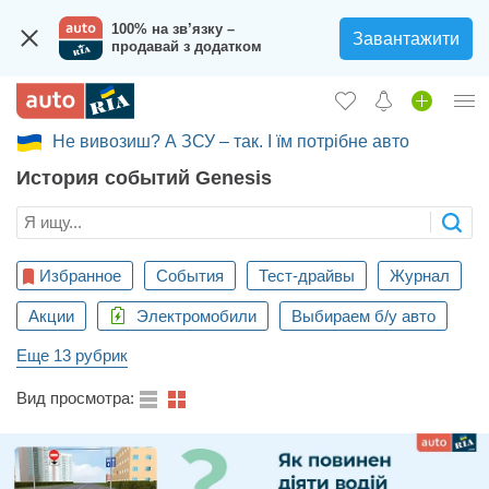
100% на зв’язку –
Завантажити
продавай з додатком
Не вивозиш? А ЗСУ – так. І їм потрібне авто
Вход в кабинет
История событий Genesis
Збір на авто для ЗСУ
Автомобили б/у
Новые авто
Избранное
События
Тест-драйвы
Журнал
Акции
Новости
Электромобили
Выбираем б/у авто
Еще 13 рубрик
Отзывы об авто
Вид просмотра:
Все для авто
Загрузить приложение