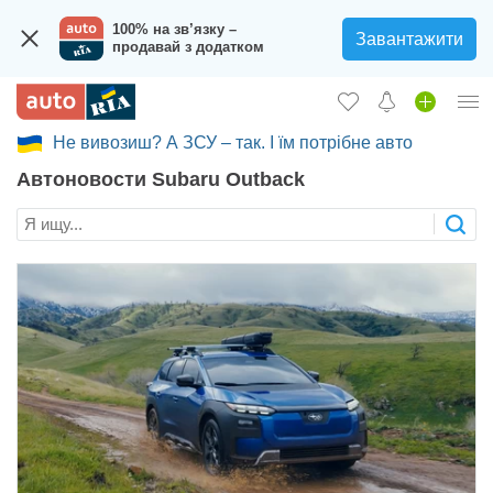
100% на зв’язку –
Завантажити
продавай з додатком
Не вивозиш? А ЗСУ – так. І їм потрібне авто
Вход в кабинет
Автоновости Subaru Outback
Збір на авто для ЗСУ
Автомобили б/у
Новые авто
Новости
Отзывы об авто
Все для авто
Загрузить приложение