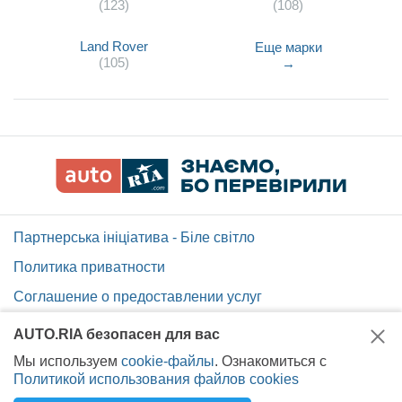
(123)
(108)
Land Rover
Еще марки
(105)
→
Партнерська ініціатива - Біле світло
Политика приватности
Соглашение о предоставлении услуг
Помощь по сайту AUTO.RIA
AUTO.RIA безопасен для вас
Карта сайта
Мы используем
cookie-файлы
. Ознакомиться с
Политикой использования файлов cookies
Вакансии AUTO.RIA