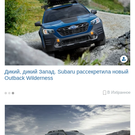
Дикий, дикий Запад. Subaru рассекретила новый
Outback Wilderness
В Избранное
2021-
04-
07
08:50