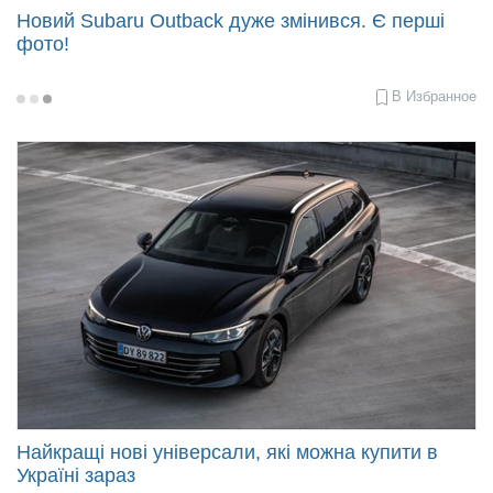
Новий Subaru Outback дуже змінився. Є перші
фото!
В Избранное
2025-
04-
18
10:04
Найкращі нові універсали, які можна купити в
Україні зараз