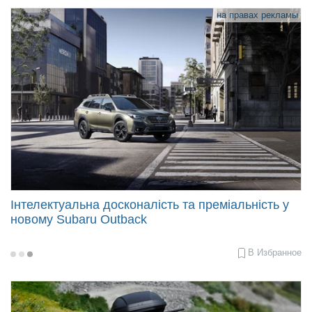
31
10:00
на правах рекламы
Інтелектуальна досконалість та преміальність у
новому Subaru Outback
В Избранное
2021-
05-
25
10:05