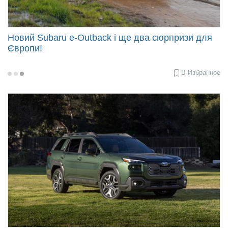
Продать авто
Новий Subaru e-Outback і ще два сюрпризи для
Європи!
В Избранное
2025-
07-
22
14:15