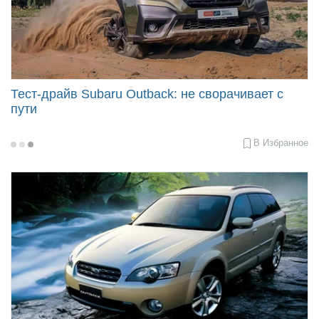
Тест-драйв Subaru Outback: не сворачивает с
пути
В Избранное
2021-
08-
31
09:09