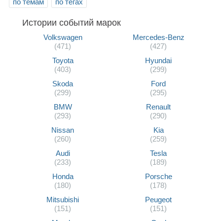
по темам
по тегах
Истории событий марок
Volkswagen
Mercedes-Benz
(471)
(427)
Toyota
Hyundai
(403)
(299)
Skoda
Ford
(299)
(295)
BMW
Renault
(293)
(290)
Nissan
Kia
(260)
(259)
Audi
Tesla
(233)
(189)
Honda
Porsche
(180)
(178)
Mitsubishi
Peugeot
(151)
(151)