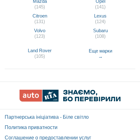
Mazda
Opel
(145)
(141)
Citroen
Lexus
(131)
(124)
Volvo
Subaru
(123)
(108)
Land Rover
Еще марки
(105)
→
Партнерська ініціатива - Біле світло
Политика приватности
Соглашение о предоставлении услуг