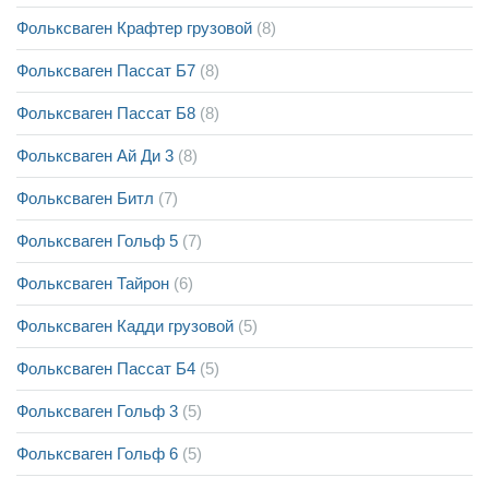
Фольксваген Крафтер грузовой
(8)
Фольксваген Пассат Б7
(8)
Фольксваген Пассат Б8
(8)
Фольксваген Ай Ди 3
(8)
Фольксваген Битл
(7)
Фольксваген Гольф 5
(7)
Фольксваген Тайрон
(6)
Фольксваген Кадди грузовой
(5)
Фольксваген Пассат Б4
(5)
Фольксваген Гольф 3
(5)
Фольксваген Гольф 6
(5)