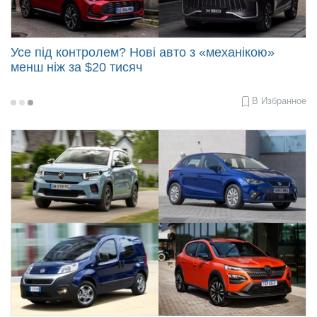
Продать авто
Усе під контролем? Нові авто з «механікою»
менш ніж за $20 тисяч
В Избранное
2026-
02-
24
08:57