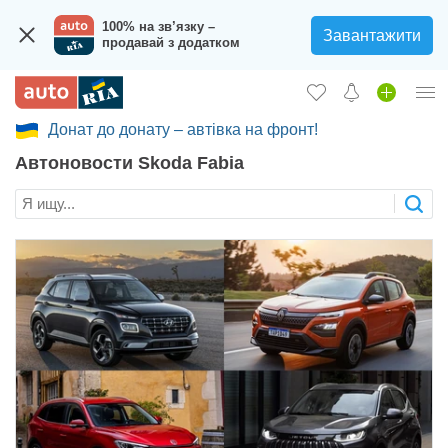
100% на зв’язку –
Завантажити
продавай з додатком
Донат до донату – автівка на фронт!
Вход в кабинет
Автоновости Skoda Fabia
Збір на авто для ЗСУ
Автомобили б/у
Новые авто
Новости
Отзывы об авто
Все для авто
Загрузить приложение