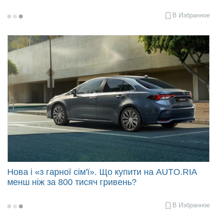
В Избранное
2024-
07-
30
16:00
Нова і «з гарної сім'ї». Що купити на AUTO.RIA
менш ніж за 800 тисяч гривень?
В Избранное
2023-
11-