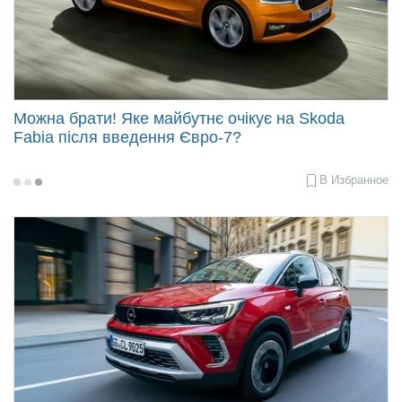
Можна брати! Яке майбутнє очікує на Skoda
Fabia після введення Євро-7?
В Избранное
2023-
10-
06
13:05