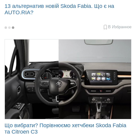
13 альтернатив новій Skoda Fabia. Що є на
AUTO.RIA?
В Избранное
2022-
06-
22
10:00
Що вибрати? Порівнюємо хетчбеки Skoda Fabia
та Citroen C3