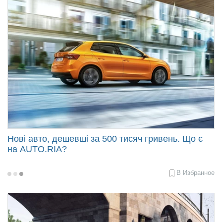
11:05
Нові авто, дешевші за 500 тисяч гривень. Що є
на AUTO.RIA?
В Избранное
2022-
04-
20
10:19