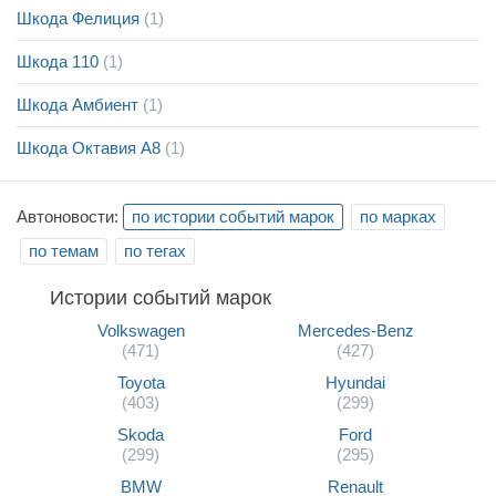
Шкода Фелиция
(1)
Шкода 110
(1)
Шкода Амбиент
(1)
Шкода Октавия А8
(1)
Автоновости:
по истории событий марок
по марках
по темам
по тегах
Истории событий марок
Volkswagen
Mercedes-Benz
(471)
(427)
Toyota
Hyundai
(403)
(299)
Skoda
Ford
(299)
(295)
BMW
Renault