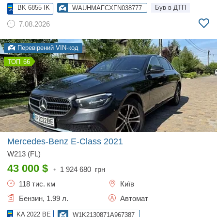
BK 6855 IK
Був в ДТП
WAUHMAFCXFN038777
7.08.2026
Перевірений VIN-код
66
Mercedes-Benz E-Class
2021
W213 (FL)
43 000
$
•
1 924 680
грн
118 тис. км
Київ
Бензин, 1.99 л.
Автомат
KA 2022 BE
W1K2130871A967387