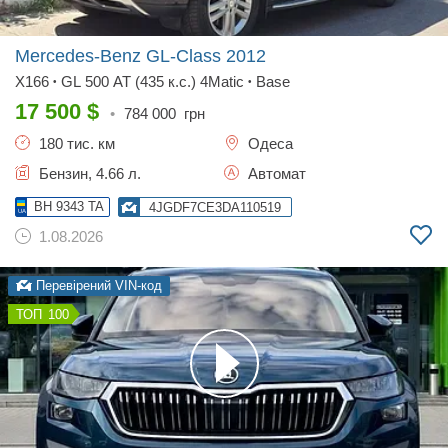
Mercedes-Benz GL-Class
2012
X166
GL 500 AT (435 к.с.) 4Matic
Base
•
•
17 500
$
•
784 000
грн
180 тис. км
Одеса
Бензин, 4.66 л.
Автомат
BH 9343 TA
4JGDF7CE3DA110519
1.08.2026
Перевірений VIN-код
100