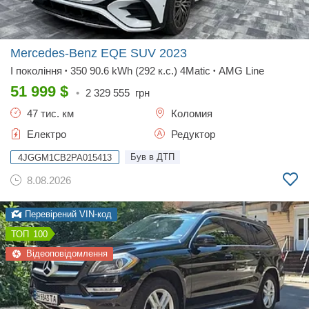
Mercedes-Benz EQE SUV
2023
І покоління
350 90.6 kWh (292 к.с.) 4Matic
AMG Line
•
•
51 999
$
•
2 329 555
грн
47 тис. км
Коломия
Електро
Редуктор
Був в ДТП
4JGGM1CB2PA015413
8.08.2026
Перевірений VIN-код
100
Відеоповідомлення