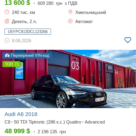
13 600
$
•
609 280
грн з ПДВ
240 тис. км
Хмельницький
Дизель, 2 л.
Автомат
U5YPC813DCL123266
8.08.2026
Перевірений VIN-код
71
Audi A6
2018
C8
50 TDI Tiptronic (286 к.с.) Quattro
Advanced
•
•
48 999
$
•
2 196 135
грн