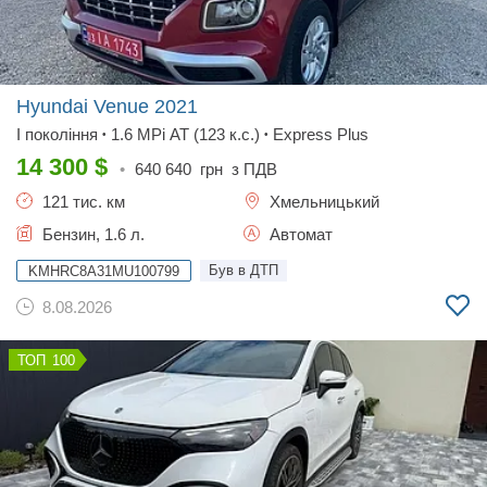
Hyundai Venue
2021
I покоління
1.6 MPi AT (123 к.с.)
Express Plus
•
•
14 300
$
•
640 640
грн з ПДВ
121 тис. км
Хмельницький
Бензин, 1.6 л.
Автомат
Був в ДТП
KMHRC8A31MU100799
8.08.2026
100