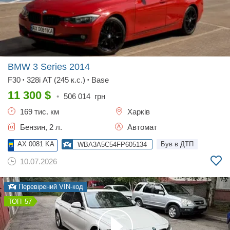
BMW 3 Series
2014
F30
328i AT (245 к.с.)
Base
•
•
11 300
$
•
506 014
грн
169 тис. км
Харків
Бензин, 2 л.
Автомат
AX 0081 KA
Був в ДТП
WBA3A5C54FP605134
10.07.2026
Перевірений VIN-код
57