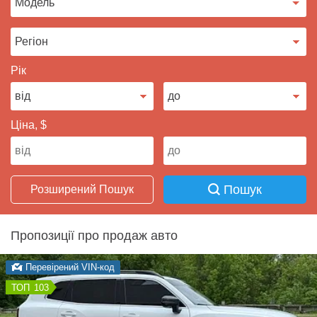
Продати авто
Рік
Ціна, $
Пошук
Розширений Пошук
Пропозиції про продаж авто
Перевірений VIN-код
103