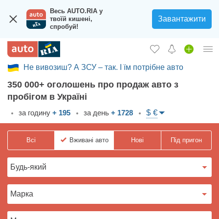
Весь AUTO.RIA у
Завантажити
твоїй кишені,
спробуй!
Не вивозиш? А ЗСУ – так. І їм потрібне авто
Увійти в кабінет
350 000+ оголошень про продаж авто з
Збір на авто для ЗСУ
пробігом в Україні
Вживані авто
$ €
за годину
+ 195
за день
+ 1728
Нові авто
Всі
Вживані
авто
Нові
Під пригон
Новини
Відгуки про авто
Все для авто
Завантажити додаток