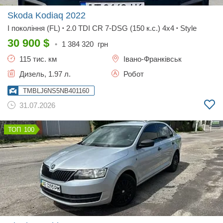
Skoda Kodiaq
2022
I покоління (FL)
2.0 TDI CR 7-DSG (150 к.с.) 4х4
Style
•
•
30 900
$
•
1 384 320
грн
115 тис. км
Івано-Франківськ
Дизель, 1.97 л.
Робот
TMBLJ6NS5NB401160
31.07.2026
100