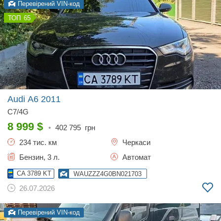
Перевірений VIN-код
65
Audi A6
2011
C7/4G
8 999
$
•
402 795
грн
234 тис. км
Черкаси
Бензин, 3 л.
Автомат
CA 3789 KT
WAUZZZ4G0BN021703
26.07.2026
Перевірений VIN-код