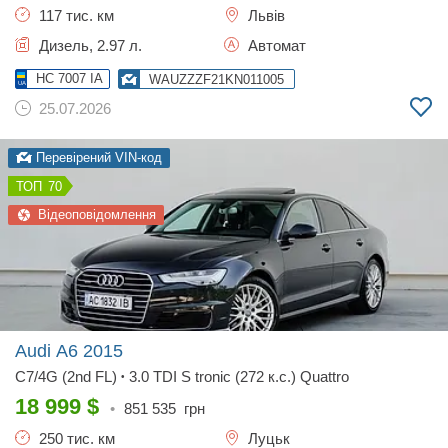
117 тис. км
Львів
Дизель, 2.97 л.
Автомат
HC 7007 IA
WAUZZZF21KN011005
25.07.2026
Перевірений VIN-код
70
Відеоповідомлення
Audi A6
2015
C7/4G (2nd FL)
3.0 TDI S tronic (272 к.с.) Quattro
•
18 999
$
•
851 535
грн
250 тис. км
Луцьк