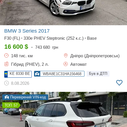
BMW 3 Series
2017
F30 (FL)
330e PHEV Steptronic (252 к.с.)
Base
•
•
16 600
$
•
743 680
грн
148 тис. км
Дніпро (Дніпропетровськ)
Гібрид (PHEV), 2 л.
Автомат
KE 8330 BE
Був в ДТП
WBA8E1C31HA156468
8.08.2026
Перевірений VIN-код
57