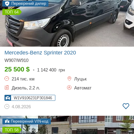
Перевірений дилер
64
Mercedes-Benz Sprinter
2020
W907/W910
25 500
$
•
1 142 400
грн
214 тис. км
Луцьк
Дизель, 2.2 л.
Автомат
W1V9106231P301846
4.08.2026
Перевірений VIN-код
58