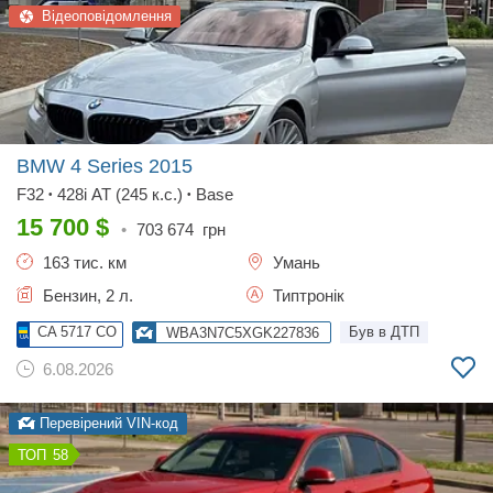
Відеоповідомлення
BMW 4 Series
2015
F32
428i AT (245 к.с.)
Base
•
•
15 700
$
•
703 674
грн
163 тис. км
Умань
Бензин, 2 л.
Типтронік
CA 5717 CO
Був в ДТП
WBA3N7C5XGK227836
6.08.2026
Перевірений VIN-код
58