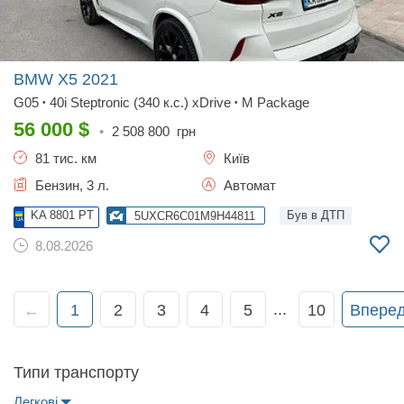
BMW X5
2021
G05
40i Steptronic (340 к.с.) xDrive
M Package
•
•
56 000
$
•
2 508 800
грн
81 тис. км
Київ
Бензин, 3 л.
Автомат
KA 8801 PT
Був в ДТП
5UXCR6C01M9H44811
8.08.2026
...
←
1
2
3
4
5
10
Впере
Типи транспорту
Легкові