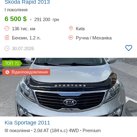
Skoda Rapid
2013
I покоління
6 500
$
•
291 200
грн
136 тис. км
Київ
Бензин, 1.2 л.
Ручна / Механіка
30.07.2026
71
Відеоповідомлення
Kia Sportage
2011
III покоління
2.0d AT (184 к.с) 4WD
Premium
•
•