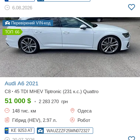
6.08.2026
Перевірений VIN-код
66
Audi A6
2021
C8
45 TDI MHEV Tiptronic (231 к.с.) Quattro
•
51 000
$
•
2 283 270
грн
148 тис. км
Одеса
Гібрид (HEV), 2.97 л.
Робот
KE 9253 AT
WAUZZZF25MN072327
20.07.2026