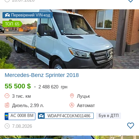
Перевірений VIN-код
65
Mercedes-Benz Sprinter
2018
55 500
$
•
2 488 620
грн
3 тис. км
Луцьк
Дизель, 2.99 л.
Автомат
AC 0008 BM
Був в ДТП
WDAPF4CD1KN011486
7.08.2026