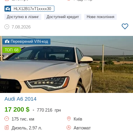
HLX12B17xT1xxxx30
Доступно в лізинг
Доступний кредит
Нове покоління
7.08.2026
Перевірений VIN-код
68
Audi A6
2014
17 200
$
•
770 216
грн
175 тис. км
Київ
Дизель, 2.97 л.
Автомат