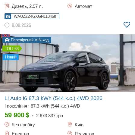
Дизель, 2.97 л.
Автомат
WAUZZZ4GXGN110458
8.08.2026
Перевірений VIN-код
68
новий
Li Auto i6 87.3 kWh (544 к.с.) 4WD
2026
I покоління
87.3 kWh (544 к.с.) 4WD
•
59 900
$
•
2 673 337
грн
без пробігу
Київ
Електро
Редуктор