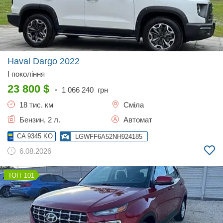
Haval Dargo
2022
I покоління
23 800
$
•
1 066 240
грн
18 тис. км
Сміла
Бензин, 2 л.
Автомат
CA 9345 KO
LGWFF6A52NH924185
6.08.2026
101