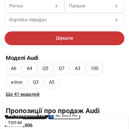
Регіон
Пальне
Коробка передач
Шукати
Моделі Audi
A6
A4
Q5
Q7
A3
100
e-tron
Q3
A5
Ще 41 моделей
Пропозиції про продаж Audi
AC 3605 HH
Перевірений VIN
ТОП 69
Audi A6 2006