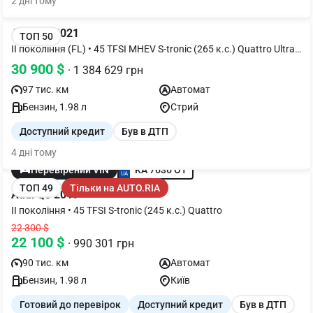
2 дні тому
Audi Q5 2021
ТОП 50
II покоління (FL) • 45 TFSI MHEV S-tronic (265 к.с.) Quattro Ultra •
Business
30 900 $
· 1 384 629 грн
97 тис. км
Автомат
Бензин, 1.98 л
Стрий
Доступний кредит
Був в ДТП
4 дні тому
KA 7636 OT
Перевірений VIN
ТОП 49
Тільки на AUTO.RIA
Audi Q5 2019
II покоління • 45 TFSI S-tronic (245 к.с.) Quattro
22 300 $
22 100 $
· 990 301 грн
90 тис. км
Автомат
Бензин, 1.98 л
Київ
Готовий до перевірок
Доступний кредит
Був в ДТП