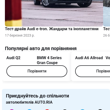
Тест-драйв Audi e-tron. Жандарм та інопланетяни
Тес
17 березня 2023 р.
26 б
Популярні авто для порівняння
Audi Q2
BMW 4 Series
Audi A6 Allroad
Vo
Gran Coupe
Порівняти
Порівн
Приєднуйтесь до спільноти
автолюбителів AUTO.RIA