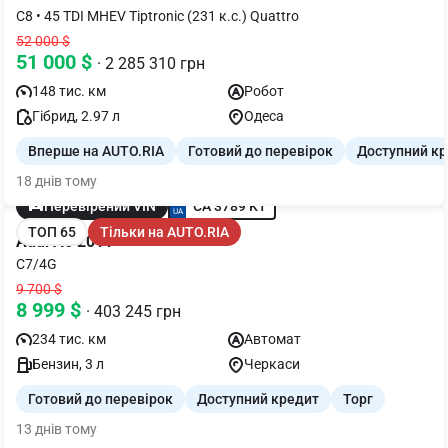
C8 • 45 TDI MHEV Tiptronic (231 к.с.) Quattro
52 000 $
51 000 $
· 2 285 310 грн
148 тис. км
Робот
Гібрид, 2.97 л
Одеса
Вперше на AUTO.RIA
Готовий до перевірок
Доступний к
18 днів тому
CA 3789 KT
Перевірений VIN
ТОП 65
Тільки на AUTO.RIA
Audi A6 2011
C7/4G
9 700 $
8 999 $
· 403 245 грн
234 тис. км
Автомат
Бензин, 3 л
Черкаси
Готовий до перевірок
Доступний кредит
Торг
13 днів тому