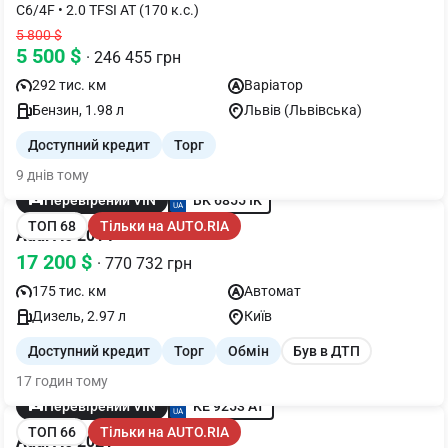
C6/4F • 2.0 TFSI AT (170 к.с.)
5 800 $
5 500 $
· 246 455 грн
292 тис. км
Варіатор
Бензин, 1.98 л
Львів (Львівська)
Доступний кредит
Торг
9 днів тому
BK 6855 IK
Перевірений VIN
ТОП 68
Тільки на AUTO.RIA
Audi A6 2014
17 200 $
· 770 732 грн
175 тис. км
Автомат
Дизель, 2.97 л
Київ
Доступний кредит
Торг
Обмін
Був в ДТП
17 годин тому
KE 9253 AT
Перевірений VIN
ТОП 66
Тільки на AUTO.RIA
Audi A6 2021