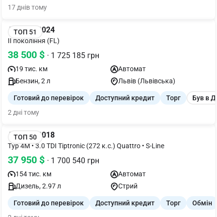
17 днів тому
Audi Q5 2024
ТОП 51
II покоління (FL)
38 500 $
· 1 725 185 грн
19 тис. км
Автомат
Бензин, 2 л
Львів (Львівська)
Готовий до перевірок
Доступний кредит
Торг
Був в 
2 дні тому
Audi Q7 2018
ТОП 50
Typ 4M • 3.0 TDI Tiptronic (272 к.с.) Quattro • S-Line
37 950 $
· 1 700 540 грн
154 тис. км
Автомат
Дизель, 2.97 л
Стрий
Готовий до перевірок
Доступний кредит
Торг
Обмін