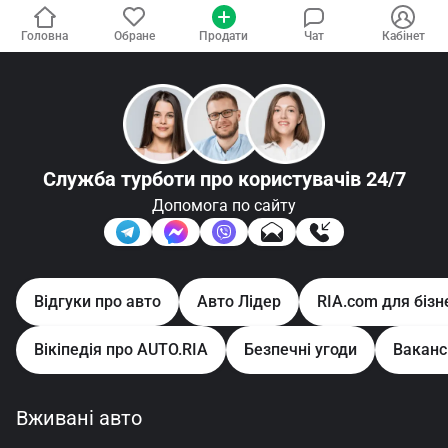
Головна
Обране
Продати
Чат
Кабінет
Служба турботи
про користувачів 24/7
Допомога по сайту
Відгуки про авто
Авто Лідер
RIA.com для бізн
Вікіпедія про AUTO.RIA
Безпечні угоди
Ваканс
Вживані авто