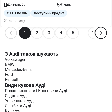
Дизель, 3 л
Луцьк
Є звіт по VIN
Доступний кредит
21 день тому
1
2
3
4
5
...
10
З Audi також шукають
Volkswagen
BMW
Mercedes-Benz
Ford
Renault
Види кузова Ауді
Позашляховики і Кросовери Ауді
Седани Ауді
Універсали Ауді
Ліфтбеки Ауді
Купе Ауді