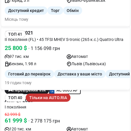
Гібрид, 3 л
Івано-Франківськ
Доступний кредит
Торг
Обмін
Місяць тому
Audi Q5 2021
ТОП 41
II покоління (FL) • 45 TFSI MHEV S-tronic (265 к.с.) Quattro Ultra
25 800 $
· 1 156 098 грн
97 тис. км
Автомат
Бензин, 1.98 л
Львів (Львівська)
Готовий до перевірок
Доставка у ваше місто
Доступний
19 годин тому
AC 0005 AP
Перевірений VIN
ТОП 40
Тільки на AUTO.RIA
Audi Q8 2020
I покоління
62 999 $
61 999 $
· 2 778 175 грн
120 тис. км
Автомат