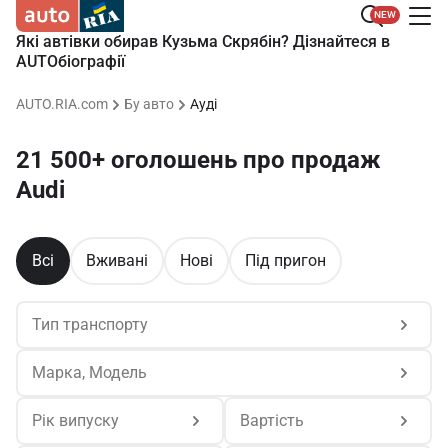
NEW
Які автівки обирав Кузьма Скрябін? Дізнайтеся в
AUTOбіографії
AUTO.RIA.com
Бу авто
Ауді
21 500+ оголошень про продаж 
Audi
Всі
Вживані
Нові
Під пригон
Тип транспорту
Марка, Модель
Рік випуску
Вартість