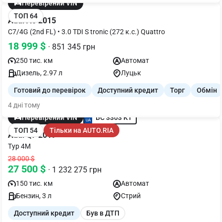
Перевірений VIN
ТОП 64
Audi A6 2015
C7/4G (2nd FL) • 3.0 TDI S tronic (272 к.с.) Quattro
18 999 $
· 851 345 грн
250 тис. км
Автомат
Дизель, 2.97 л
Луцьк
Готовий до перевірок
Доступний кредит
Торг
Обмін
4 дні тому
BC 3303 KT
Перевірений VIN
ТОП 54
Тільки на AUTO.RIA
Audi Q7 2019
Typ 4M
28 000 $
27 500 $
· 1 232 275 грн
150 тис. км
Автомат
Бензин, 3 л
Стрий
Доступний кредит
Був в ДТП