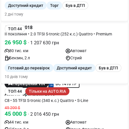
Доступний кредит
Торг
Був в ДТП
2 дні тому
Audi Q5 2018
ТОП 44
II покоління • 2.0 TFSI S-tronic (252 к.с.) Quattro • Premium
26 950 $
· 1 207 630 грн
80 тис. км
Автомат
Бензин, 2 л
Стрий
Готовий до перевірок
Доступний кредит
Був в ДТП
10 днів тому
BC 1416 TP
Перевірений VIN
ТОП 44
Тільки на AUTO.RIA
Audi A7 Sportback 2018
C8 • 55 TFSI S-tronic (340 к.с.) Quattro • S-Line
45 200 $
45 000 $
· 2 016 450 грн
44 тис. км
Автомат