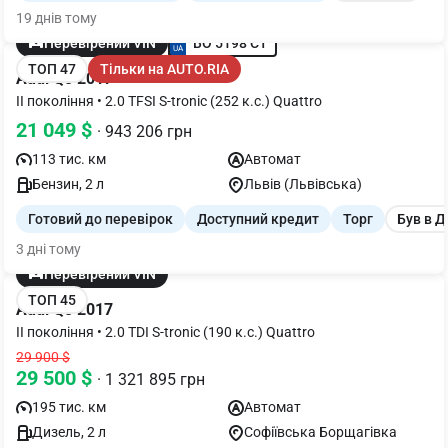
19 днів тому
BO 5198 CT
Перевірений VIN
ТОП 47
Тільки на AUTO.RIA
Audi Q5 2017
II покоління • 2.0 TFSI S-tronic (252 к.с.) Quattro
21 049 $
· 943 206 грн
113 тис. км
Автомат
Бензин, 2 л
Львів (Львівська)
Готовий до перевірок
Доступний кредит
Торг
Був в 
3 дні тому
Перевірений VIN
ТОП 45
Audi Q5 2017
II покоління • 2.0 TDI S-tronic (190 к.с.) Quattro
29 900 $
29 500 $
· 1 321 895 грн
195 тис. км
Автомат
Дизель, 2 л
Софіївська Борщагівка