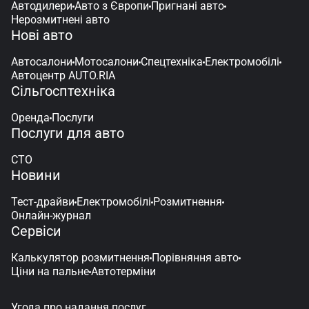
Автодилери
Авто з Європи
Пригнані авто
Нерозмитнені авто
Нові авто
Автосалони
Мотосалони
Спецтехніка
Електромобілі
Автоцентр AUTO.RIA
Сільгосптехніка
Оренда
Послуги
Послуги для авто
СТО
Новини
Тест-драйви
Електромобілі
Розмитнення
Онлайн-журнал
Сервіси
Калькулятор розмитнення
Порівняння авто
Ціни на пальне
Автотерміни
Угода про надання послуг