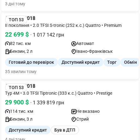
3 дні тому
Audi Q5 2018
ТОП 53
II покоління • 2.0 TFSI S-tronic (252 к.с.) Quattro • Premium
22 699 $
· 1 017 142 грн
82 тис. км
Автомат
Бензин, 2 л
Івано-Франківськ
Готовий до перевірок
Доступний кредит
Торг
Обмін
35 хвилин тому
Audi Q7 2018
ТОП 53
Typ 4M • 3.0 TFSI Tiptronic (333 к.с.) Quattro • Prestige
29 900 $
· 1 339 819 грн
114 тис. км
Не вказано
Бензин, 3 л
Стрий
Доступний кредит
Був в ДТП
4 дні тому