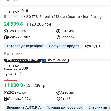
Audi Q5 2018
ТОП 52
II покоління • 2.0 TFSI S-tronic (252 к.с.) Quattro • Tech Prestige
24 999 $
· 1 120 205 грн
128 тис. км
Автомат
Бензин, 1.98 л
Бровари
Готовий до перевірок
Доступний кредит
Був в ДТП
8 днів тому
BC 9153 OX
Перевірений VIN
ТОП 52
Audi Q7 2009
Typ 4L (FL)
12 900 $
11 900 $
· 533 239 грн
292 тис. км
Автомат
Дизель, 2.97 л
Стрий
Вперше на AUTO.RIA
Готовий до перевірок
Власник авто