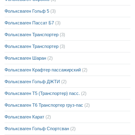
Фольксваген Гольф 5
(3)
Фольксваген Пассат Б7
(3)
Фольксваген Транспортер
(3)
Фольксваген Транспортер
(3)
Фольксваген Шаран
(2)
Фольксваген Крафтер пассажирский
(2)
Фольксваген Гольф ДЖТИ
(2)
Фольксваген T5 (Транспортер) пасс.
(2)
Фольксваген Т6 Транспортер груз-пас
(2)
Фольксваген Карат
(2)
Фольксваген Гольф Спортсван
(2)