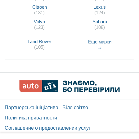
Citroen
Lexus
(131)
(124)
Volvo
Subaru
(123)
(108)
Land Rover
Еще марки
(105)
→
Партнерська ініціатива - Біле світло
Политика приватности
Соглашение о предоставлении услуг
Помощь по сайту AUTO.RIA