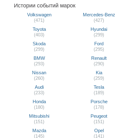
Истории событий марок
Volkswagen
Mercedes-Benz
(471)
(427)
Toyota
Hyundai
(403)
(299)
Skoda
Ford
(299)
(295)
BMW
Renault
(293)
(290)
Nissan
Kia
(260)
(259)
Audi
Tesla
(233)
(189)
Honda
Porsche
(180)
(178)
Mitsubishi
Peugeot
(151)
(151)
Mazda
Opel
(145)
(141)