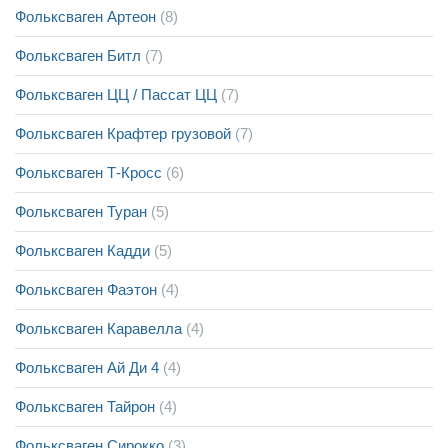
Фольксваген Артеон
(8)
Фольксваген Битл
(7)
Фольксваген ЦЦ / Пассат ЦЦ
(7)
Фольксваген Крафтер грузовой
(7)
Фольксваген Т-Кросс
(6)
Фольксваген Туран
(5)
Фольксваген Кадди
(5)
Фольксваген Фаэтон
(4)
Фольксваген Каравелла
(4)
Фольксваген Ай Ди 4
(4)
Фольксваген Тайрон
(4)
Фольксваген Сирокко
(3)