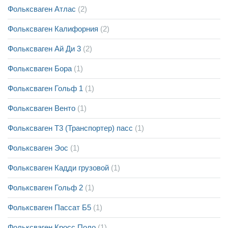
Фольксваген Атлас
(2)
Фольксваген Калифорния
(2)
Фольксваген Ай Ди 3
(2)
Фольксваген Бора
(1)
Фольксваген Гольф 1
(1)
Фольксваген Венто
(1)
Фольксваген Т3 (Транспортер) пасс
(1)
Фольксваген Эос
(1)
Фольксваген Кадди грузовой
(1)
Фольксваген Гольф 2
(1)
Фольксваген Пассат Б5
(1)
Фольксваген Кросс Поло
(1)