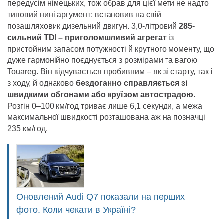
передусім німецьких, тож обрав для цієї мети не надто
типовий нині аргумент: встановив на свій
позашляховик дизельний двигун. 3,0-літровий
285-
сильний TDI – приголомшливий агрегат
із
пристойним запасом потужності й крутного моменту, що
дуже гармонійно поєднується з розмірами та вагою
Touareg. Він відчувається пробивним – як зі старту, так і
з ходу, й однаково
бездоганно справляється зі
швидкими обгонами або круїзом автострадою
.
Розгін 0–100 км/год триває лише 6,1 секунди, а межа
максимальної швидкості розташована аж на позначці
235 км/год.
Оновлений Audi Q7 показали на перших
фото. Коли чекати в Україні?