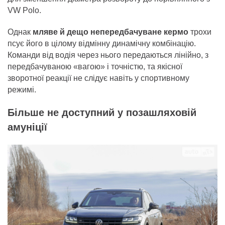
VW Polo.
Однак
мляве й дещо непередбачуване кермо
трохи
псує його в цілому відмінну динамічну комбінацію.
Команди від водія через нього передаються лінійно, з
передбачуваною «вагою» і точністю, та якісної
зворотної реакції не слідує навіть у спортивному
режимі.
Більше не доступний у позашляховій
амуніції