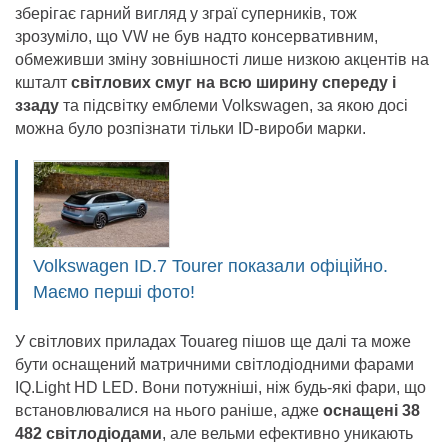
зберігає гарний вигляд у зграї суперників, тож
зрозуміло, що VW не був надто консервативним,
обмеживши зміну зовнішності лише низкою акцентів на
кшталт
світлових смуг на всю ширину спереду і
ззаду
та підсвітку емблеми Volkswagen, за якою досі
можна було розпізнати тільки ID-вироби марки.
Volkswagen ID.7 Tourer показали офіційно.
Маємо перші фото!
У світлових приладах Touareg пішов ще далі та може
бути оснащений матричними світлодіодними фарами
IQ.Light HD LED. Вони потужніші, ніж будь-які фари, що
встановлювалися на нього раніше, адже
оснащені 38
482 світлодіодами
, але вельми ефективно уникають