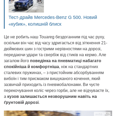
Тест-драйв Mercedes-Benz G 500. Новий
«кубик», колишній блиск
Це не робить наш Touareg бездоганним під час руху,
оскільки він час від часу здригається від зіткнення 21-
дюймових шин з гострими нерівностями на дорозі,
передаючи удари та свербіж від стиків на кермо. Але
загалом його
поведінка на пневматиці набагато
спокійніша й комфортніша
, ніж на стандартних
сталевих пружинах, – з пристойним абсорбуванням
вибоїн і тим присмаком вишуканого кочення, який
зазвичай приходить із пневмобалонами. Ви чуєте
перекочування коліс через горби, але не відчуваєте їх,
а
кузов залишається незворушним навіть на
ґрунтовій дорозі
.