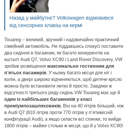
Назад у майбутнє? Volkswagen відмовився
від сенсорних клавіш на кермі
Touareg – великий, зручний і надзвичайно практичний
сімейний автомобіль. Не піддавшись спокусі поставити
два сидіння в багажник, як багато конкурентів на
кшталт Audi Q7, Volvo XC90 і Land Rover Discovery, VW
зробив розміщення
максимально гостинним для
п’ятьох пасажирів
. У ньому багато місця для ніг і
колін, а двері широко відчиняються, щоб дитяче крісло
можна було встановити легко й просто. Завдяки ж
відсутності третього ряду сидінь VW Touareg має ще й
один із найбільших багажників у класі
преміумпозашляховиків
. Він на 40 літрів більший, ніж
в Audi Q7 (810 літрів проти 770 літрів у п’ятимісній
конфігурації Audi), а якщо скласти всі спинки, то вийде
1800 літрів – майже стільки ж місця, що й у Volvo XC90!