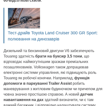
60-відсоткові схили
.
Тест-драйв Toyota Land Cruiser 300 GR Sport:
полювання на динозаврів
Дизельний та бензиновий двигуни V6 забезпечують
Touareg здатність
брати на буксир 3,5 тони
, що
відповідає наймогутнішим зразкам преміальних
позашляховиків. Volkswagen також допрацював
електронні системи управління, які підвищують роль
Touareg як робочої конячки. Наприклад,
функція
допомоги в паркуванні Trailer Assist
робить
маневрування з житловим будиночком чи причепом для
човна значно простішою справою. А новий
датчик
навантаження на дах
здатний визначити, чи є там
важкий багажник, і відповідно налаштувати систему