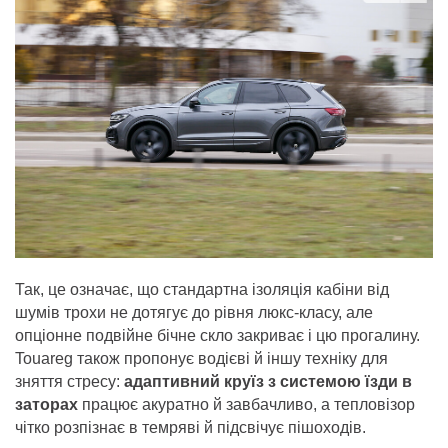
Так, це означає, що стандартна ізоляція кабіни від
шумів трохи не дотягує до рівня люкс-класу, але
опціонне подвійне бічне скло закриває і цю прогалину.
Touareg також пропонує водієві й іншу техніку для
зняття стресу:
адаптивний круїз з системою їзди в
заторах
працює акуратно й завбачливо, а тепловізор
чітко розпізнає в темряві й підсвічує пішоходів.