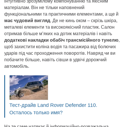
інтуїтивно зрозумілому компонуванню та якісним
матеріалам. Він не тільки наповнений
функціональними та практичними елементами, а ще й
має чудовий вигляд
. Де не кинь оком – скрізь шкіра,
металеві елементи та високоякісний пластик. Салон
отримав більше м’яких на дотик матеріалів і навіть
додаткові накладки обабіч трансмісійного тунелю
,
щоб захистити коліна водія та пасажира від болючих
ударів під час проходження поворотів. Навряд чи ви
побачите більше, навіть сівши в удвічі дорожчий
автомобіль.
Тест-драйв Land Rover Defender 110.
Осталось только имя?
На те саме натякає й інформаційно-розважальна