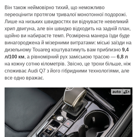
Він також неймовірно тихий, що неможливо
переоцінити протягом тривалої монотонної подорожі.
Лише на низьких швидкостях ви відчуваєте невеликий
хрип двигуна, але він швидко відходить на задній план,
щойно ви набираєте темп. Розмірена манера їзди буде
винагороджена й мізерними витратами: міські заїзди на
дизельному Touareg коштуватимуть вам приблизно
9,4
л/100 км
, а рівномірний рух заміською трасою —
6,8 л
на кожну сотню кілометрів. Звісно, це трохи більше, ніж
споживає Audi Q7 з його гібридними технологіями, але
все одно вражає.