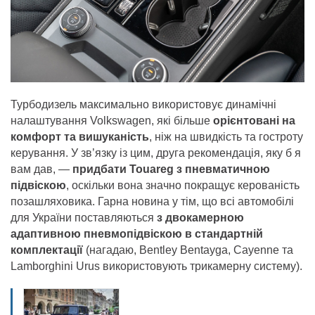
Турбодизель максимально використовує динамічні
налаштування Volkswagen, які більше
орієнтовані на
комфорт та вишуканість
, ніж на швидкість та гостроту
керування. У зв’язку із цим, друга рекомендація, яку б я
вам дав, —
придбати Touareg з пневматичною
підвіскою
, оскільки вона значно покращує керованість
позашляховика. Гарна новина у тім, що всі автомобілі
для України поставляються
з двокамерною
адаптивною пневмопідвіскою в стандартній
комплектації
(нагадаю, Bentley Bentayga, Cayenne та
Lamborghini Urus використовують трикамерну систему).