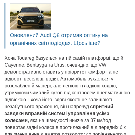
Оновлений Audi Q8 отримав оптику на
органічних світлодіодах. Щось іще?
Хоча Touareg базується на тій самій платформі, що й
Cayenne, Bentayga та Urus, очевидно, що VW
демонстративно ставить у пріоритет комфорт, а не
відверті веселощі водія. Автомобіль рухається у
розслабленій манері, але легкою і гладкою ходою,
утримуючи чималий кузов під контролем пневматичною
підвіскою. І хоча його їздові якості не залишають
незабутнього враження, він напрочуд
спритний
завдяки вправній системі управління усіма
колесами
, яка на швидкості нижче за 37 км/год
повертає задні колеса в протилежний від передніх бік
для зменшення діаметра розвороту до порівнянного з