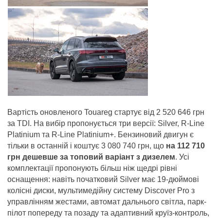
Вартість оновленого Touareg стартує від 2 520 646 грн
за TDI. На вибір пропонується три версії: Silver, R-Line
Platinium та R-Line Platinium+. Бензиновий двигун є
тільки в останній і коштує 3 080 740 грн, що
на 112 710
грн дешевше за топовий варіант з дизелем
. Усі
комплектації пропонують більш ніж щедрі рівні
оснащення: навіть початковий Silver має 19-дюймові
колісні диски, мультимедійну систему Discover Pro з
управлінням жестами, автомат дальнього світла, парк-
пілот попереду та позаду та адаптивний круїз-контроль,