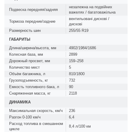
незалежна на подвійних
Подвеска передняя/задняя
важелях / багатоважільна
вентильовані дискові /
Тормоза передние/задние
дискові
Размерность шин
255/55 R19
ГАБАРИТЫ
Длина/ширина/высота, мм
4902/1984/1686
Колесная база, мм
2899
Дорожный просвет, мм
159–258
Количество мест
5
Объём багажника, л
810/1800
Грузоподъемность, кг
732
Емкость топливного бака, л
90
Снаряженная масса, кг
2118
ДИНАМИКА
Максимальная скорость, км/ч
236
Разгон 0-100 км/ч
6,4
Расход топлива в смешанном
8,4 л/100 км
цикле