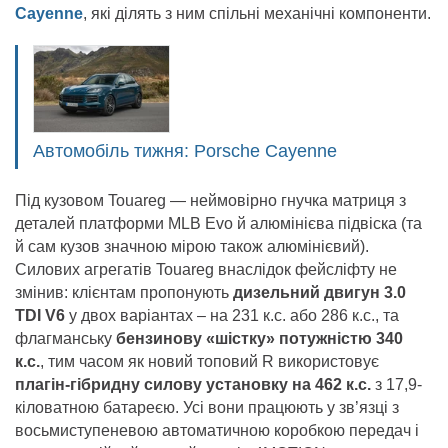
Cayenne
, які ділять з ним спільні механічні компоненти.
Автомобіль тижня: Porsche Cayenne
Під кузовом Touareg — неймовірно гнучка матриця з
деталей платформи MLB Evo й алюмінієва підвіска (та
й сам кузов значною мірою також алюмінієвий).
Силових агрегатів Touareg внаслідок фейсліфту не
змінив: клієнтам пропонують
дизельний двигун 3.0
TDI V6
у двох варіантах – на 231 к.с. або 286 к.с., та
флагманську
бензинову «шістку» потужністю 340
к.с.
, тим часом як новий топовий R використовує
плагін-гібридну силову установку на 462 к.с.
з 17,9-
кіловатною батареєю. Усі вони працюють у зв’язці з
восьмиступеневою автоматичною коробкою передач і