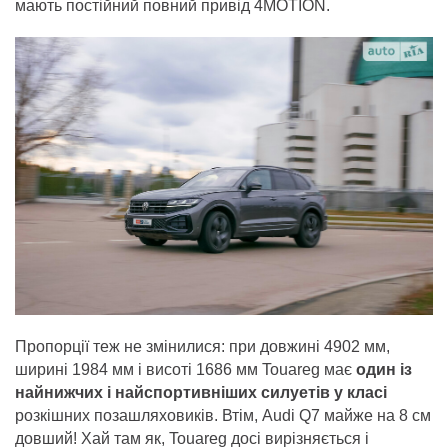
мають постійний повний привід 4MOTION.
Пропорції теж не змінилися: при довжині 4902 мм,
ширині 1984 мм і висоті 1686 мм Touareg має
один із
найнижчих і найспортивніших силуетів у класі
розкішних позашляховиків. Втім, Audi Q7 майже на 8 см
довший! Хай там як, Touareg досі вирізняється і