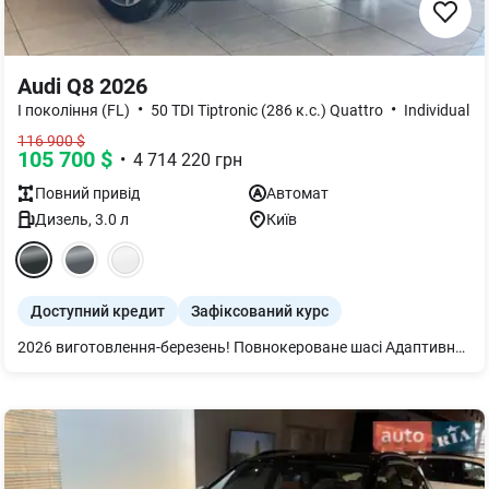
Audi Q8 2026
•
•
I покоління (FL)
50 TDI Tiptronic (286 к.с.) Quattro
Individual
116 900
$
105 700
$
•
4 714 220
грн
Повний
привід
Автомат
Дизель
,
3.0
л
Київ
Доступний кредит
Зафіксований курс
2026 виготовлення-березень! Повнокероване шасі Адаптивний асистент швидкості, асистент лівого повороту Гарантія 4 роки або 120 000 км Підвіска адаптивна пневматична Bang & Olufsen 3D Premium Sound System Кермо 3-спицеве шкіряне з підігрівом Рульова колонка з електроприводом Рейлінги на даху чорні Підігрів передніх сидінь Задні ліхтарі цифрові OLED Дзеркало внутрішнє з автом. затемненням безрамне Пакет оптичний чорний плюс Підлокітник централ. передній комфортний Audi Pre sense front Дзеркала з пам’яттю і автом. затемненням Декор дуб сірий Клімат-контроль 4-зональний Audi phone box lufsen 3D Premiumlight Органи управління глянцево-чорні Сервопривід зачинення дверей Audi smartphone interface Мікрофібра Dinamica Frequenz/Шкіра з тисненням S Система попередж. про зміну смуги руху Пакет-асистент Паркування вкл. камери кругового огляду Комфортний ключ Екстер єр - пакет S line Сидіння передні з пам’яттю Audi virtual cockpit plus Фонова підсвітка plus Фари HD Matrix з лазерними модулями і омивачем фар. Диски 5 W-подібних спиць сірий графіт, 285/45 R21 Засклення акустичне бічних вікон посилена шумоізоляція Оплата в гривні по комерційному курсу. Спец. пропозиція з вигодною 11605евро