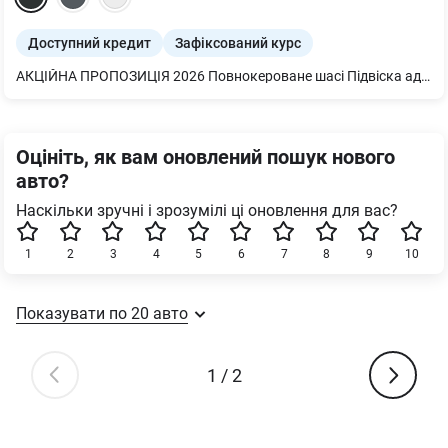
Доступний кредит
Зафіксований курс
АКЦІЙНА ПРОПОЗИЦІЯ 2026 Повнокероване шасі Підвіска адаптивна пневматична Кермо 3-спицеве шкіряне з підігрівом Іонізатор та ароматизатор Дах скляний панорамний Рейлінги на даху чорні Сидіння заднє plus Підігрів передніх і задніх сидінь Вентиляція і масаж для передніх сидінь Подушки безпеки бічні спереду та позаду і система захисту голови Пакет оптичний чорний плюс Audi Pre sense front Стеля в чорній тканині Дзеркала з пам’яттю і автом. затемненням з обох боків Елемент інтер’єру зверху у шкірі Декор натуральна деревина ясень сіро-коричнева Задні ліхтарі цифрові OLED світлодіодні Клімат-контроль 4-зональний Bang & Olufsen 3D Premium Sound System Подовжена гарантія 4 роки або 120 000 км Шкіра Valcona/ Шкіра Cricket з перфорацією Система попередж. про зміну смуги руху вкл. Audi pre sense rear Пакет-асистент Паркування вкл. камери кругового огляду Комфортний ключ з сенсорним відмиканням кришки багажника Екстер єр - пакет S line Передні сидіння індивідуальні контурні Сидіння передні з пам’яттю Світлодіодні матричні фари HD Matrix з лазерними модулями Фонова підсвітка plus Диски 5 W-подібних спиць 10Jx21 сірий графіт Засклення акустичне бічних вікон Адаптивний асистент швидкості сервопривід зачинення рульова колонка з електроприводом Audi smartphone interface Audi phone box light і багато іншого
Оцініть, як вам оновлений пошук нового
авто?
Наскільки зручні і зрозумілі ці оновлення для вас?
1
2
3
4
5
6
7
8
9
10
Показувати по
20
авто
1
/
2