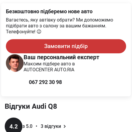
Безкоштовно підберемо нове авто
Вагаєтесь, яку автівку обрати? Ми допоможемо
підібрати авто з салону за вашим бажанням.
Телефонуйте! 😉
Замовити підбір
Ваш персональний експерт
Максим
підбере авто в
AUTOCENTER AUTO.RIA
067 292 30 98
Відгуки
Audi
Q8
4.2
з 5.0
•
3
відгуки