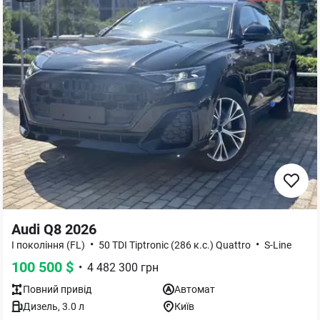
Audi Q8 2026
•
•
I покоління (FL)
50 TDI Tiptronic (286 к.с.) Quattro
S-Line
100 500
$
•
4 482 300
грн
Повний
привід
Автомат
Дизель
,
3.0
л
Київ