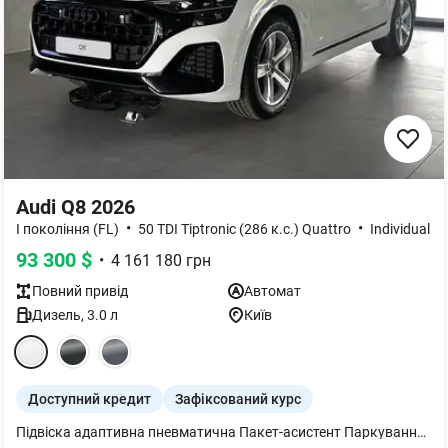
Audi Q8 2026
•
•
I покоління (FL)
50 TDI Tiptronic (286 к.с.) Quattro
Individual
93 300
$
•
4 161 180
грн
Повний
привід
Автомат
Дизель
,
3.0
л
Київ
Доступний кредит
Зафіксований курс
Підвіска адаптивна пневматична Пакет-асистент Паркування вкл. камери кругового огляду Килимки для підлоги спереду та позаду Рульова колонка з електроприводом Додатковий захисний піддон двигуна Кермо 3-спицеве шкіряне з підігрівом Бампери у колір кузова Сидіння заднє plus Диски 5 рукавів 9Jx20 шини 275/50 R20 Підігрів передніх і задніх сидінь Клімат-контроль 4-зональний Bang & Olufsen 3D Premium Sound System Вентиляція передніх сидінь Дзеркало внутрішнє з автом. затемненням безрамне Пакет оптичний чорний плюс Підлокітник централ. передній комфортний Audi Pre sense front Стеля в чорній тканині Захист від пилу додатковий Дзеркала складані з функцією пам’яті Декор натуральна деревина ясень Органи управління глянцево-чорні Сервопривід зачинення дверей Audi smartphone interface Комфортний ключ Сидіння передні з пам’яттю Світлодіодна матрична технологія Audi Matrix Фонова підсвітка plus Гарантія 4 роки або 120 000 км Засклення акустичне бічних вікон посилена шумоізоляція Спец. пропозиція з вигодою 11500евро