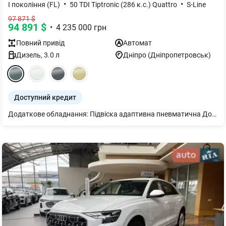
•
•
I покоління (FL)
50 TDI Tiptronic (286 к.с.) Quattro
S-Line
97 871
$
94 891
$
•
4 235 000
грн
Повний
привід
Автомат
Дизель
,
3.0
л
Дніпро (Дніпропетровськ)
Доступний кредит
Додаткове обладнання: Підвіска адаптивна пневматична Додатковий захисний піддон двигуна Кермо 3-спицеве шкіряне з підігрівом Бампери у колір кузова Сидіння заднє plus Підігрів передніх сидінь Дзеркало внутрішнє з автом. затемненням безрамне Підлокітник централ. передній комфортний Audi Pre sense front Захист від пилу додатковий Дзеркала з пам’яттю і автом. затемненням з обох боків, електричним налаштуванням, підігрівом та складанням. Декор дуб сірий Клімат-контроль 4-зональний Audi virtual cockpit plus Світлодіодне освітлення зони посадки спереду і ззаду. Bang & Olufsen 3D Premium Sound System Подовжена гарантія додатково 2 роки або 120 000 км Органи управління глянцево-чорні з тактильним зв^язком Проекційний дисплей Мікрофібра Dinamica Frequenz/Шкіра з тисненням S. Гальмівні супорти червоного кольору Система попередж. про зміну смуги руху вкл. Audi pre sense rear, асистент безпечного виходу та асистент виїзду заднім ходом. Пакет-асистент Паркування вкл. камери кругового огляду. Комфортний ключ Сидіння передні з пам’яттю та з електрорегулюванням; з функцією пам’яті для обох передніх сидінь Світлодіодні матричні фари Фонова підсвітка plus Диски 5 W-подібних спиць 10Jx21 сірий графіт Засклення акустичне бічних вікон Спортивний пакет S line Пакет Бізнес - сервопривід зачинення дверей - Audi smartphone interface - Audi phone box light - рульова колонка з електроприводом регулювання - відсутність позначень моделі, технології на потужності на багажнику - 2 роз’єми USB-С з можливістю заряджання у задній частині салону, 2 роз’єми USB-С у 1-му ряді сидінь - шторка сонцезахисна з електроприводом для задніх бокових вікон, з ручним приводом для заднього скла.