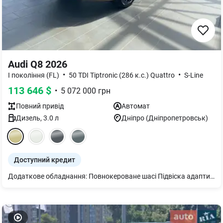
Audi Q8 2026
•
•
I покоління (FL)
50 TDI Tiptronic (286 к.с.) Quattro
S-Line
113 646
$
•
5 072 000
грн
Повний
привід
Автомат
Дизель
,
3.0
л
Дніпро (Дніпропетровськ)
Доступний кредит
Додаткове обладнання: Повнокероване шасі Підвіска адаптивна пневматична Кермо 3-спицеве шкіряне з підігрівом Сидіння заднє plus Рейлінги на даху чорні Підігрів передніх і задніх сидінь Вентиляція передніх сидінь Дзеркало внутрішнє з автом. затемненням безрамне Пакет оптичний чорний плюс Підлокітник централ. передній комфортний Корпуси зовнішніх дзеркал чорні Захист від пилу додатковий Дзеркала з пам’яттю і автом. затемненням з обох боків, електричним налаштуванням, підігрівом та складанням Декор дуб сірий Задні ліхтарі цифрові OLED Клімат-контроль 4-зональний Audi virtual cockpit plus Світлодіодне освітлення зони посадки Bang & Olufsen 3D Premium Sound System Подовжена гарантія додатково 2 роки або 120 000 км Диски 10 Y-спиць 10Jx22 чорний металі Органи управління глянцево-чорні Шкіра Valcona в ромбовидному виконанні та тисненням S. Пакет оптичний чорний Пакет-асистент Місто Пакет-асистент Паркування вкл. камери кругового огляду. Комфортний ключ Екстер єр - пакет S line Сидіння передні з пам’яттю та з електрорегулюванням Світлодіодні матричні фари Сидіння передні спортивні plus Фонова підсвітка plus Засклення акустичне бічних вікон Спортивний пакет S line Пакет Бізнес - сервопривід зачинення дверей - Audi smartphone interface - Audi phone box light - рульова колонка з електроприводом регулювання - відсутність позначень моделі, технології на потужності на багажнику - 2 роз’єми USB-С з можливістю заряджання у задній частині салону, 2 роз’єми USB-С у 1-му ряді сидінь - шторка сонцезахисна з електроприводом для задніх бокових вікон, з ручним приводом для заднього скла.