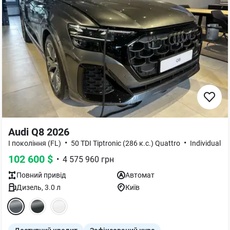
Audi Q8 2026
•
•
I покоління (FL)
50 TDI Tiptronic (286 к.с.) Quattro
Individual
102 600
$
•
4 575 960
грн
Повний
привід
Автомат
Дизель
,
3.0
л
Київ