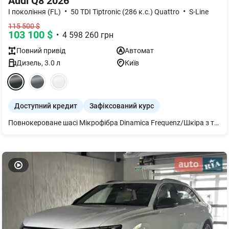
Audi Q8 2026
•
•
I покоління (FL)
50 TDI Tiptronic (286 к.с.) Quattro
S-Line
115 500
$
103 100
$
•
4 598 260
грн
Повний
привід
Автомат
Дизель
,
3.0
л
Київ
Доступний кредит
Зафіксований курс
Повнокероване шасі Мікрофібра Dinamica Frequenz/Шкіра з тисненням S Гарантія 4 роки або 120 000 км Світлодіодні матричні фари Audi Matrix Підвіска пневматична Додатковий захисний піддон двигуна Рульова колонка з електроприводом Підігрів передніх сидінь Рейлінги на даху чорні Кермо 3-спицеве шкіряне з підігрівом Пакет оптичний чорний плюс Audi Pre sense front Дзеркала з пам’яттю і автом. затемненням Декор дуб сірий Клімат-контроль 4-зональний Bang & Olufsen 3D Premium Sound System Audi phone box Органи управління глянцево-чорні Audi smartphone interface Мікрофібра Dinamica Frequenz/Шкіра з тисненням S. Система попередж. про зміну смуги руху Пакет-асистент Паркування вкл. камери кругового огляду Комфортний ключ Екстер єр - пакет S line Audi phone box light Сидіння передні з пам’яттю водія і пасажира Фонова підсвітка plus Audi virtual cockpit plus Світлодіодне освітлення зони посадки спереду і ззаду Диски 5 W-подібних спиць 10Jx21 сірий графіт, поліровані, R21. Засклення акустичне бічних вікон посилена шумоізоляція Оплата в гривні по комерційному курсу. Спец. пропозиція з вигодною - 11605 евро!!!