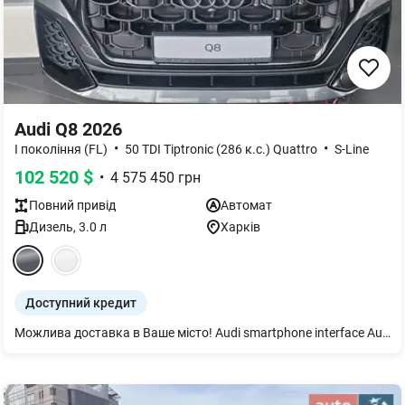
Audi Q8 2026
•
•
I покоління (FL)
50 TDI Tiptronic (286 к.с.) Quattro
S-Line
102 520
$
•
4 575 450
грн
Повний
привід
Автомат
Дизель
,
3.0
л
Харків
Доступний кредит
Можлива доставка в Ваше місто! Audi smartphone interface Audi Pre sense front Audi virtual cockpit plus Адаптивна пневмопідвіска Bang & Olufsen 3D Premium Sound System Декор дуб сірий Дзеркала з пам’яттю і автом. затемненням Дзеркало внутрішнє з автом. затемненням Диски 5 сегм. спиць 10Jx21 Додат. захисний піддон двигуна Екстер єр - пакет S line Засклення акуст. бічних вікон Захист від пилу додатковий Кермо 3-спицеве шкіряне з підігрівом Килимки для підлоги спереду та позаду Клімат-контроль 4-зональний Комфортний ключ з сенсорним відмиканням Корпуси зовнішніх дзеркал чорні Мікрофібра Dinamica Frequenz/Шкіра Органи управління глянцево-чорні Пакет Бізнес Пакет-асистент Паркування Пакет оптичний чорний plus Підлокітник централ. передній комфортний Повнокероване шасі Підігрів передніх і задніх сидінь Подовжена гарантія додатково 2 роки або 120 т.км Рейлінги на даху чорні Рульова колонка з електроприводом Світлодіодне освітлення зони посадки Світлодіодні матричні фари Сервопривід зачинення дверей Сидіння пер. з пам’яттю Система попередж. про зміну смуги руху Сонцезахисні козирки Спортивний пакет S line 2 Сітка розділювальна Фонова підсвітка plus