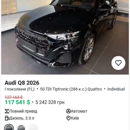
Audi Q8 2026
•
•
I покоління (FL)
50 TDI Tiptronic (286 к.с.) Quattro
Individual
127 163
$
117 541
$
•
5 242 328
грн
Повний
привід
Автомат
Дизель
,
3.0
л
Київ