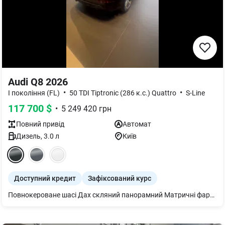
Audi Q8 2026
•
•
I покоління (FL)
50 TDI Tiptronic (286 к.с.) Quattro
S-Line
117 700
$
•
5 249 420
грн
Повний
привід
Автомат
Дизель
,
3.0
л
Київ
Доступний кредит
Зафіксований курс
Повнокероване шасі Дах скляний панорамний Матричні фари HD Matrix з лазерними модулями Омивачем фар. Bang & Olufsen 3D Premium Sound System Підвіска адаптивна пневматична Додатковий захисний піддон двигуна Кермо 3-спицеве шкіряне з підігрівом Іонізатор та ароматизатор Шкіра Valcona/ Шкіра Cricket з перфорацією. Сидіння заднє plus Підігрів передніх і задніх сидінь Вентиляція і масаж Дзеркало внутрішнє з автом. затемненням безрамне Подушки безпеки бічні і система захисту голови Пакет оптичний чорний плюс Підлокітник централ. передній комфортний Audi Pre sense front Стеля в чорній тканині Захист від пилу додатковий Дзеркала з пам’яттю і автом. затемненням Елемент інтер’єру зверху у шкірі та елементи інтер’єру знизу Декор натуральна деревина ясень Задні ліхтарі цифрові OLED світлодіодні Клімат-контроль 4-зональний Audi virtual cockpit plus Світлодіодне освітлення зони посадки Гарантія 4 роки або 120 000 км Система попередж. про зміну смуги руху Пакет-асистент Паркування вкл. камери кругового огляду Комфортний ключ Екстер єр - пакет S line Фонова підсвітка plus Диски 5 W-подібних спиць сірий графіт, поліровані, R21. Засклення акустичне бічних вікон посилена шумоізоляція Адаптивний асистент швидкості Сервопривід зачинення дверей Audi smartphone interface Audi phone box light Рульова колонка з ел.привідом Спец. пропозиція з вигодою для покупця 9880евро!