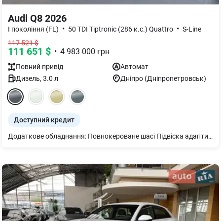
Audi Q8 2026
•
•
I покоління (FL)
50 TDI Tiptronic (286 к.с.) Quattro
S-Line
117 521
$
111 651
$
•
4 983 000
грн
Повний
привід
Автомат
Дизель
,
3.0
л
Дніпро (Дніпропетровськ)
Доступний кредит
Додаткове обладнання: Повнокероване шасі Підвіска адаптивна пневматична Кермо 3-спицеве шкіряне з підігрівом Сидіння заднє plus Рейлінги на даху чорні Підігрів передніх і задніх сидінь Дзеркало внутрішнє з автом. затемненням безрамне Подушки безпеки бічні спереду та позаду Пакет оптичний чорний плюс Підлокітник централ. передній комфортний Дзеркала з пам’яттю і автом. затемненням з обох боків, електричним налаштуванням, підігрівом Елемент інтер’єру зверху у шкірі та елементи інтер’єру знизу у штучній шкірі Декор дуб сірий Задні ліхтарі цифрові OLED світлодіодні. Клімат-контроль 4-зональний Склоочисники адаптивні з вбудованими форсунками для омиву Асистент нічного бачення Audi virtual cockpit plus Світлодіодне освітлення зони посадки Подовжена гарантія додатково 2 роки або 120 000 км Органи управління глянцево-чорні з тактильним зв^язком та алюмінієвою оптикою в інтер^єрі. Шкіра Valcona в ромбовидному виконанні та тисненням S. Гальмівні супорти червоного кольору Пакет-асистент Місто Пакет-асистент Паркування вкл. камери кругового огляду. Комфортний ключ Екстер єр - пакет S line идіння передні з пам’яттю та з електрорегулюванням; з функцією пам’яті для обох передніх сидінь. Світлодіодні матричні фари HD Matrix з лазерними модулями Сидіння передні спортивні plus Засклення Privacy Фонова підсвітка plus Диски 5 W-подібних спиць 10Jx21 сірий графіт Засклення акустичне бічних вікон Адаптивний асистент швидкості вкл. обмежувач швидкості, асистент ефективності, систему аварійного кермового керування та асистент лівого повороту; Адаптивний асистент водія з системою екстренного гальмування Спортивний пакет S line Пакет Бізнес - сервопривід зачинення дверей - Audi smartphone interface - Audi phone box light - рульова колонка з електроприводом регулювання - відсутність позначень моделі, технології на потужності на багажнику - 2 роз’єми USB-С з можливістю заряджання у задній частині салону, 2 роз’єми USB-С у 1-му ряді сидінь - шторка сонцезахисна з електроприводом для задніх бокових вікон, з ручним приводом для заднього скла. Шов червоного кольору Audi Sport