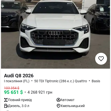
Audi Q8 2026
•
•
I покоління (FL)
50 TDI Tiptronic (286 к.с.) Quattro
Basis
103 354
$
95 651
$
•
4 268 921
грн
Повний
привід
Автомат
Дизель
,
3.0
л
Хмельницький