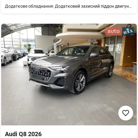
Додаткове обладнання: Додатковий захисний піддон двигуна Кермо 3-спицеве шкіряне з підігрівом Бампери у колір кузова Підігрів передніх сидінь Дзеркало внутрішнє з автом. затемненням безрамне Декор алюміній матовий шліфований Сонцезахисні козирки для водія і переднього пасажира, розсувні. Підлокітник централ. передній комфортний Захист від пилу додатковий Дзеркала з пам’яттю і автом. затемненням з обох боків, електричним налаштуванням, підігрівом та складанням. Клімат-контроль 4-зональний Audi virtual cockpit plus Світлодіодне освітлення зони посадки Подовжена гарантія додатково 2 роки або 120 000 км Органи управління глянцево-чорні Мікрофібра Dinamica Frequenz/Шкіра з тисненням S. Система попередж. про зміну смуги руху вкл. Audi pre sense rear, асистент безпечного виходу та асистент виїзду заднім ходом. Пакет-асистент Паркування вкл. камери кругового огляду. Комфортний ключ з сенсорним відмиканням кришки багажника Сидіння передні з пам’яттю та з електрорегулюванням; з функцією пам’яті для обох передніх сидінь. Світлодіодні матричні фари Фонова підсвітка plus Диски 5 W-подібних спиць 10Jx21 сірий графіт, поліровані, шини 285/45 R21. Засклення акустичне бічних вікон Спортивний пакет S line Пакет Бізнес - сервопривід зачинення дверей - Audi smartphone interface - Audi phone box light - рульова колонка з електроприводом регулювання - відсутність позначень моделі, технології на потужності на багажнику - 2 роз’єми USB-С з можливістю заряджання у задній частині салону, 2 роз’єми USB-С у 1-му ряді сидінь - шторка сонцезахисна з електроприводом для задніх бокових вікон, з ручним приводом для заднього скла
Audi Q8 2026