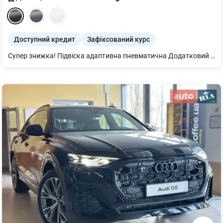
Доступний кредит
Зафіксований курс
Супер знижка! Підвіска адаптивна пневматична Додатковий захисний піддон двигуна Кермо 3-спицеве шкіряне з підігрівом Бампери у колір кузова Рейлінги на даху з анодованого алюмінію Диски 5 рукавів 9Jx20 шини 275/50 R20 Підігрів передніх і задніх сидінь Дзеркало внутрішнє з автом. затемненням безрамне Підлокітник централ. передній комфортний Дзеркала з пам’яттю і автом. затемненням з обох боків Декор натуральна деревина ясень сіро-коричнева Клімат-контроль 4-зональний Audi virtual cockpit plus Світлодіодне освітлення зони посадки Гарантія 4 роки або 120 000 км Система попередж. про зміну смуги руху Пакет-асистент Паркування вкл. камери кругового огляду Комфортний ключ Сидіння передні з пам’яттю Матричні фари Світлодіодна матрична технологія Audi Matrix Фонова підсвітка plus Засклення акустичне бічних Сервопривід зачинення дверей Audi smartphone interface Audi phone box light Рульова колонка з електроприводом регулювання 2 роз’єми USB-С з можливістю заряджання Спец. пропозиція с вигодою для покупця 10880евро