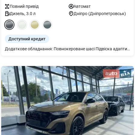
Повний
привід
Автомат
Дизель
,
3.0
л
Дніпро (Дніпропетровськ)
Доступний кредит
Додаткове обладнання: Повнокероване шасі Підвіска адаптивна пневматична Додатковий захисний піддон двигуна Кермо 3-спицеве шкіряне з підігрівом Рейлінги на даху чорні Підігрів передніх і задніх сидінь Дзеркало внутрішнє з автом. затемненням безрамне Пакет оптичний чорний плюс Підлокітник централ. передній комфортний Audi Pre sense front Захист від пилу додатковий Дзеркала з пам’яттю і автом. затемненням з обох боків, електричним налаштуванням, підігрівом та складанням. Декор дуб сірий Клімат-контроль 4-зональний Audi virtual cockpit plus Світлодіодне освітлення зони посадки спереду і ззаду. Bang & Olufsen 3D Premium Sound System Подовжена гарантія додатково 2 роки або 120 000 км Органи управління глянцево-чорні Мікрофібра Dinamica Frequenz/Шкіра з тисненням S. Пакет оптичний чорний Система попередж. про зміну смуги руху вкл. Audi pre sense rear, асистент безпечного виходу та асистент виїзду заднім ходом. Пакет-асистент Паркування вкл. камери кругового огляду. Комфортний ключ з сенсорним відмиканням кришки багажника Екстер єр - пакет S line Сидіння передні з пам’яттю та з електрорегулюванням; з функцією пам’яті для обох передніх сидінь. Світлодіодні матричні фари Фонова підсвітка plus Диски 5 W-подібних спиць 10Jx21 сірий графіт, поліровані, шини 285/45 R21. Засклення акустичне бічних вікон посилена шумоізоляція салону завдяки двошаровому склу Спортивний пакет S line Пакет Бізнес - сервопривід зачинення дверей - Audi smartphone interface - Audi phone box light - рульова колонка з електроприводом регулювання - відсутність позначень моделі, технології на потужності на багажнику - 2 роз’єми USB-С з можливістю заряджання у задній частині салону, 2 роз’єми USB-С у 1-му ряді сидінь - шторка сонцезахисна з електроприводом для задніх бокових вікон, з ручним приводом для заднього скла.