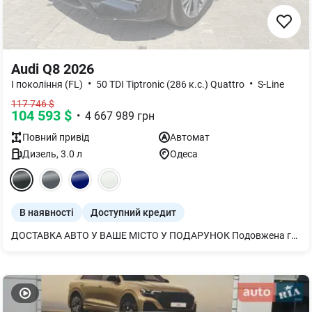
Audi Q8 2026
•
•
I покоління (FL)
50 TDI Tiptronic (286 к.с.) Quattro
S-Line
117 746
$
104 593
$
•
4 667 989
грн
Повний
привід
Автомат
Дизель
,
3.0
л
Одеса
В наявності
Доступний кредит
ДОСТАВКА АВТО У ВАШЕ МІСТО У ПОДАРУНОК Подовжена гарантія додатково 2 роки або 120 000 км Audi Pre sense front Audi phone box light Audi smartphone interface Audi virtual cockpit plus Bang & Olufsen 3D Premium Sound System USB-роз’єми з функцією заряджання Бампери у колір кузова Вентиляція і масаж для передніх сидінь Дзеркала з пам’яттю і автом. затемненням Дах скляний панорамний Декор з матового шліфованого алюмінію Диски 5 W-подібних спиць 10Jx21 Засклення акустичне бічних вікон Кермо 3-спицеве шкіряне з підігрівом Килимки для підлоги спереду та позаду Клімат-контроль 4-зональний Комфортний ключ з сенсорним відмиканням Органи управління глянцево-чорні Повнокероване шасі Пакет оптичний чорний плюс Пакет-асистент Паркування Підігрів передніх і задніх сидінь Рейлінги на даху чорні Рульова колонка з електроприводом Світлодіодне освітлення зони посадки Світлодіодні матричні фари Сервопривід зачинення дверей Сидіння передні з пам’яттю Сонцезахисні козирки для водія і переднього пасажира, розсувні Система попередж. про зміну смуги руху Шторка сонцезахисна з електроприводом для задніх бокових вікон Шкіра Valcona - спортсидіння plus Спортивний пакет S line 2 Фонова підсвітка plus