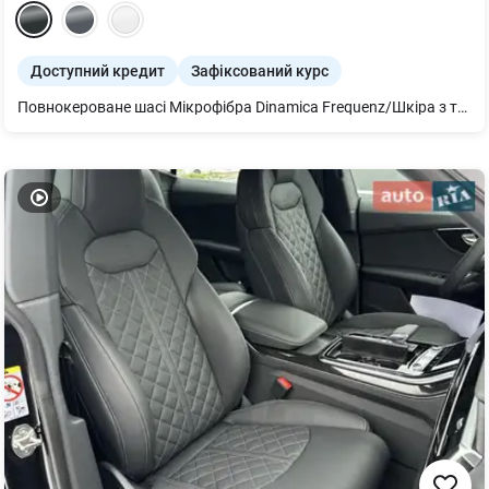
Доступний кредит
Зафіксований курс
Повнокероване шасі Мікрофібра Dinamica Frequenz/Шкіра з тисненням S Гарантія 4 роки або 120 000 км Світлодіодні матричні фари Audi Matrix Підвіска пневматична Додатковий захисний піддон двигуна Рульова колонка з електроприводом Підігрів передніх сидінь Рейлінги на даху чорні Кермо 3-спицеве шкіряне з підігрівом Пакет оптичний чорний плюс Audi Pre sense front Дзеркала з пам’яттю і автом. затемненням Декор дуб сірий Клімат-контроль 4-зональний Bang & Olufsen 3D Premium Sound System Audi phone box Органи управління глянцево-чорні Audi smartphone interface Мікрофібра Dinamica Frequenz/Шкіра з тисненням S. Система попередж. про зміну смуги руху Пакет-асистент Паркування вкл. камери кругового огляду Комфортний ключ Екстер єр - пакет S line Audi phone box light Сидіння передні з пам’яттю водія і пасажира Фонова підсвітка plus Audi virtual cockpit plus Світлодіодне освітлення зони посадки спереду і ззаду Диски 5 W-подібних спиць 10Jx21 сірий графіт, поліровані, R21. Засклення акустичне бічних вікон посилена шумоізоляція Оплата в гривні по комерційному курсу. Спец. пропозиція з вигодною - 11605 евро!!!