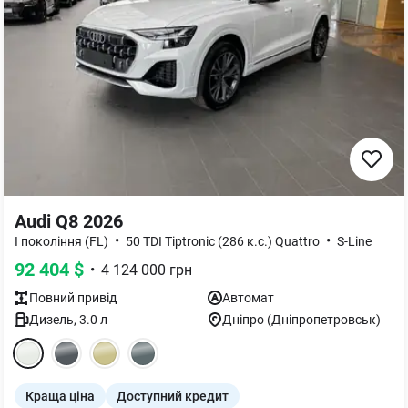
Audi Q8 2026
•
•
I покоління (FL)
50 TDI Tiptronic (286 к.с.) Quattro
S-Line
92 404
$
•
4 124 000
грн
Повний
привід
Автомат
Дизель
,
3.0
л
Дніпро (Дніпропетровськ)
Краща ціна
Доступний кредит