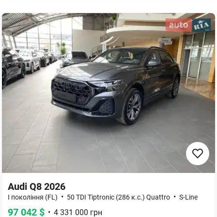
Audi Q8 2026
•
•
I покоління (FL)
50 TDI Tiptronic (286 к.с.) Quattro
S-Line
97 042
$
•
4 331 000
грн