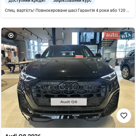
Доступний кредит
Зафіксований курс
Спец. вартість! Повнокероване шасі Гарантія 4 роки або 120 000 км Підвіска адаптивна Bang & Olufsen 3D Premium Sound System Кермо 3-спицеве шкіряне з підігрівом Рульова колонка з електроприводом Рейлінги на даху чорні Підігрів передніх сидінь Дзеркало внутрішнє з автом. затемненням безрамне Пакет оптичний чорний плюс Підлокітник централ. передній комфортний Audi Pre sense front Дзеркала з пам’яттю і автом. затемненням Декор дуб сірий Клімат-контроль 4-зональний Audi phone box lufsen 3D Premiumlight Органи управління глянцево-чорні Сервопривід зачинення дверей Audi smartphone interface Мікрофібра Dinamica Frequenz/Шкіра з тисненням S Система попередж. про зміну смуги руху Пакет-асистент Паркування вкл. камери кругового огляду Комфортний ключ Екстер єр - пакет S line Сидіння передні з пам’яттю Audi virtual cockpit plus Фонова підсвітка plus Світлодіодні матричні фари Matrix Диски 5 W-подібних спиць сірий графіт, 285/45 R21 Засклення акустичне бічних вікон посилена шумоізоляція Оплата в гривні по комерційному курсу. Спец. пропозиція з вигодною 11605евро