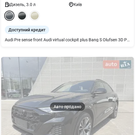
Дизель
,
3.0
л
Київ
Доступний кредит
Audi Pre sense front Audi virtual cockpit plus Bang S Olufsen 3D Premium Sound System Декор дуб сірий Дзеркала з пам’яттю і автом. затемненням Дзеркало внутрішнє з автом. затемненням Диски 5 W-подібних спиць 10Jx21 Додатковий захисний піддон двигуна Екстер єр - пакет S line Задні ліхтарі цифрові OLED Засклення акустичне бічних вікон Кермо 3 спиці шкіряне спортивне контурне Килимки для підлоги спереду та позаду Клімат-контроль 4-зональний Комфортний ключ з сенсорним відмиканням Мікрофібра Dinamica Frequenz/Шкіра Органи управління глянцево-чорні Пакет Бізнес Пакет оптичний чорний Пакет оптичний чорний плюс Пакет-асистент Паркування Повнокероване шасі Підвіска адаптивна пневматична Підлокітник централ. передній комфортний Підігрів передніх і задніх сидінь Рейлінги на даху чорні Світлодіодне освітлення зони посадки Світлодіодні матричні фари Сидіння передні з пам’яттю Система попередж. про зміну смуги руху Сонцезахисні козирки Спортивний пакет S line Сітка розділювальна Фонова підсвітка plus
Авто продано