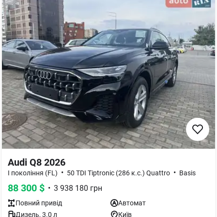
Audi Q8 2026
•
•
I покоління (FL)
50 TDI Tiptronic (286 к.с.) Quattro
Basis
88 300
$
•
3 938 180
грн
Повний
привід
Автомат
Дизель
,
3.0
л
Київ