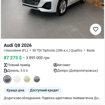
Audi Q8 2026
•
•
I покоління (FL)
50 TDI Tiptronic (286 к.с.) Quattro
Basis
87 273
$
•
3 895 000
грн
Повний
привід
Автомат
Дизель
,
3.0
л
Дніпро (Дніпропетровськ)
Краща ціна
Доступний кредит
Додаткове обладнання: Підвіска адаптивна пневматична Додатковий захисний піддон двигуна Кермо 3-спицеве шкіряне з підігрівом Бампери у колір кузова Диски 5 рукавів 9Jx20 шини 275/50 R20 Підігрів передніх сидінь Дзеркало внутрішнє з автом. затемненням безрамне Підлокітник централ. передній комфортний Захист від пилу додатковий Дзеркала з пам’яттю і автом. затемненням з обох боків, електричним налаштуванням, підігрівом та складанням. Клімат-контроль 4-зональний Audi virtual cockpit plus Світлодіодне освітлення зони посадки спереду і ззаду. Подовжена гарантія додатково 2 роки або 120 000 км Органи управління глянцево-чорні з тактильним зв^язком та алюмінієвою оптикою в інтер^єрі. Система попередж. про зміну смуги руху вкл. Audi pre sense rear, асистент безпечного виходу та асистент виїзду заднім ходом. Пакет-асистент Паркування вкл. камери кругового огляду. Комфортний ключ з сенсорним відмиканням кришки багажника Сидіння передні з пам’яттю та з електрорегулюванням; з функцією пам’яті для обох передніх сидінь. Світлодіодні матричні фари Світлодіодна матрична технологія Audi Matrix Фонова підсвітка plus Засклення акустичне бічних вікон посилена шумоізоляція салону завдяки двошаровому склу Пакет Бізнес - сервопривід зачинення дверей - Audi smartphone interface - Audi phone box light - рульова колонка з електроприводом регулювання - відсутність позначень моделі, технології на потужності на багажнику - 2 роз’єми USB-С з можливістю заряджання у задній частині салону, 2 роз’єми USB-С у 1-му ряді сидінь - шторка сонцезахисна з електроприводом для задніх бокових вікон, з ручним приводом для заднього скла.