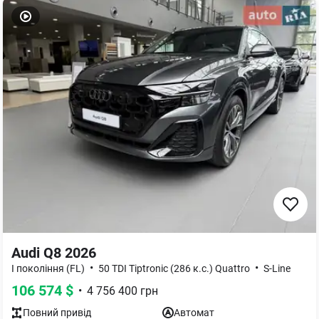
Audi Q8 2026
•
•
I покоління (FL)
50 TDI Tiptronic (286 к.с.) Quattro
S-Line
106 574
$
•
4 756 400
грн
Повний
привід
Автомат