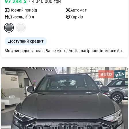
97 244
$
•
4 340 000
грн
Повний
привід
Автомат
Дизель
,
3.0
л
Харків
Доступний кредит
Можлива доставка в Ваше місто! Audi smartphone interface Audi Pre sense front Audi virtual cockpit plus Адаптивна пневмопідвіска Bang & Olufsen 3D Premium Sound System Декор дуб сірий Дзеркала з пам’яттю і автом. затемненням Дзеркало внутрішнє з автом. затемненням Диски 5 сегментних спиць 10Jx21 Додат. захисний піддон двигуна Екстер єр - пакет S line Засклення акуст. бічних вікон Захист від пилу додатковий Кермо 3-спицеве шкіряне з підігрівом Килимки для підлоги спереду та позаду Клімат-контроль 4-зональний Комфортний ключ з сенсорним відмиканням Мікрофібра Dinamica Frequenz/Шкіра Органи управління глянцево-чорні Пакет Бізнес Пакет-асистент Паркування Пакет оптичний чорний плюс Підігрів передніх сидінь Підлокітник централ. передній комфортний Підігрів передніх і задніх сидінь Підлокітник централ. передній комфортний Подовжена гарантія додатково 2 роки або 120 т.км Рейлінги на даху чорні Рульова колонка з електроприводом Світлодіодне освітлення зони посадки Світлодіодні матричні фари Сервопривід зачинення дверей Сидіння пер. з пам’яттю для водія Система попередж. про зміну смуги руху Сонцезахисні козирки Спортивний пакет S line 2 Сітка розділювальна Фонова підсвітка plus