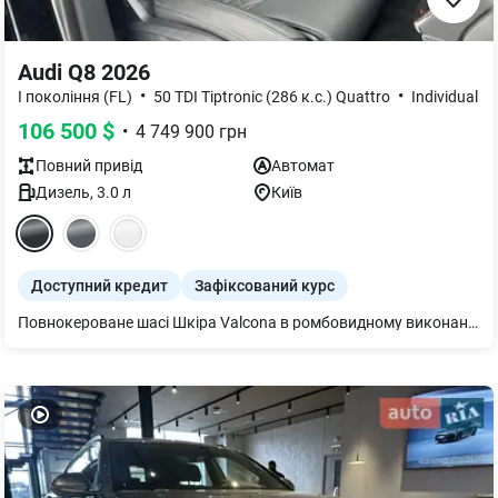
Audi Q8 2026
•
•
I покоління (FL)
50 TDI Tiptronic (286 к.с.) Quattro
Individual
106 500
$
•
4 749 900
грн
Повний
привід
Автомат
Дизель
,
3.0
л
Київ
Доступний кредит
Зафіксований курс
Повнокероване шасі Шкіра Valcona в ромбовидному виконанні та тисненням S Вентиляція передніх сидінь Гарантія 4 роки або 120 000 км Підвіска адаптивна пневматична Bang & Olufsen 3D Premium Sound System Кермо 3-спицеве шкіряне з підігрівом Рульова колонка з електроприводом Рейлінги на даху чорні Підігрів передніх сидінь Дзеркало внутрішнє з автом. затемненням безрамне Пакет оптичний чорний плюс Підлокітник централ. передній комфортний Audi Pre sense front Дзеркала з пам’яттю і автом. затемненням Декор дуб сірий Клімат-контроль 4-зональний Audi phone box lufsen 3D Premiumlight Органи управління глянцево-чорні Сервопривід зачинення дверей Audi smartphone interface Мікрофібра Dinamica Frequenz/Шкіра з тисненням S Система попередж. про зміну смуги руху Пакет-асистент Паркування вкл. камери кругового огляду Комфортний ключ Екстер єр - пакет S line Сидіння передні з пам’яттю Audi virtual cockpit plus Фонова підсвітка plus Фари Matrix Диски 5 W-подібних спиць сірий графіт, 285/45 R21 Засклення акустичне бічних вікон посилена шумоізоляція Оплата в гривні по комерційному курсу. Спец. пропозиція з вигодною 11605евро