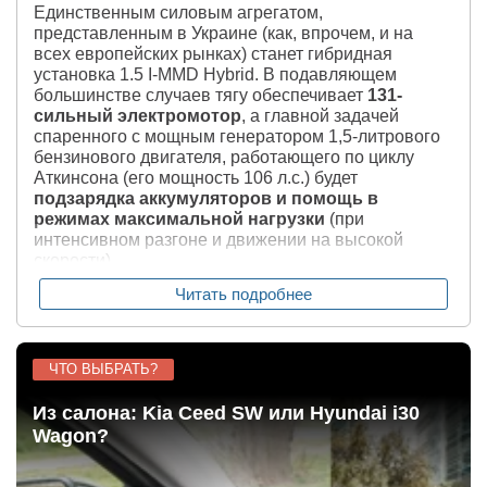
Единственным силовым агрегатом,
представленным в Украине (как, впрочем, и на
всех европейских рынках) станет гибридная
установка 1.5 I-MMD Hybrid. В подавляющем
большинстве случаев тягу обеспечивает
131-
сильный электромотор
, а главной задачей
спаренного с мощным генератором 1,5-литрового
бензинового двигателя, работающего по циклу
Аткинсона (его мощность 106 л.с.) будет
подзарядка аккумуляторов и помощь в
режимах максимальной нагрузки
(при
интенсивном разгоне и движении на высокой
скорости).
Читать подробнее
Заявленное производителем время ускорения с
места до 100 км/ч составит 10,7 секунды, а расход
топлива в смешанном режиме —
4,2 литра на
сотню
.
ЧТО ВЫБРАТЬ?
Из салона: Kia Ceed SW или Hyundai i30
Wagon?