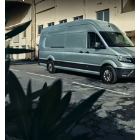
MAN TGE – «близнец» куда
более привычного нам
«Крафтера». Затем испытаем
новый Chery Tiggo 7 Pro и
обновленный Jaguar F-Pace,
приценимся к следующему
поколению Honda HR-V,
заказы на который начинают
принимать украинские
дилеры, сравним
предложения универсалов Kia
Ceed SW и Hyundai i30 Wagon,
после чего рассмотрим как
следует новейший Jeep Grand
Cherokee. А для тех, кто знает
толк в точных данных,
подведем итоги продаж в
Украине новых авто и
«пригона» подержанных в
сентябре.
Уверен, будет интересно.
Шеф-редактор AUTO.RIA