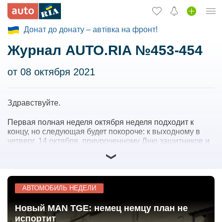
Донат до донату – автівка на фронт!
Вход в кабинет
Журнал AUTO.RIA №453-454
Збір на авто для ЗСУ
Автомобили б/у
от 08 октября 2021
Новые авто
Здравствуйте.
Новости
Первая полная неделя октября неделя подходит к
Отзывы об авто
концу, но следующая будет покороче: к выходному в
четверг, 14 октября, приуроченному Дню защитников и
Все для авто
защитниц Украины, присоединится и пятница, 15-е. Так
что мы решили сделать небольшой запас полезной
Загрузить приложение
информации, которая скрасит любой вечер после
дальней поездки, — а они неизбежны при четырех
выходных днях подряд.
АВТОМОБИЛЬ НЕДЕЛИ
Продать авто
Этот выпуск журнала откроет
Новый MAN TGE: немец немцу план не
новый для украинского рынка
испортит