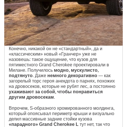
Конечно, никакой он не «стандартный», да и
«классическим» новый «Гранчер» уже не
назовешь: такое ощущение, что кузов для
пятиместного Grand Cherokee проектировали в
Милане. Получилось
модно, мускулисто,
подтянуто
. Даже
немного декоративно
— как
загорелый торс героя анекдота о парнях, похожих
на дровосеков, которые не рубят лес, а постоянно
ухаживают за собой, чтобы понравиться
другим дровосекам
.
Впрочем, S-образного хромированного молдинга,
который опоясывал периметр крыши и визуально
делил массивные задние стойки кузова
«парадного»
Grand Cherokee
L
тут нет, так что