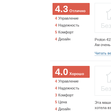
4.3
Отлично
4
Управление
4
Надежность
5
Комфорт
4
Дизайн
Proton 41
Ам очень 
очень рез
Читать в
удивило,
(на свето
достаточ
4.0
целиком 
Хорошо
аналог Mi
4
Управление
4
Надежность
3
Комфорт
5
Цена
Эта маши
хотела вз
4
Дизайн