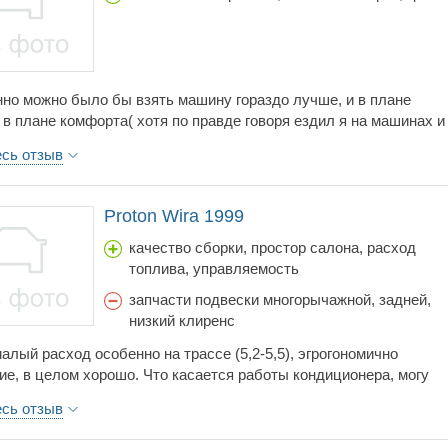
. Машина, конечно, не имиджевая, но за такие смешные деньги
оправдывает себя.Ездить приятно!
но можно было бы взять машину гораздо лучше, и в плане
 в плане комфорта( хотя по правде говоря ездил я на машинах и
Соотношения качества... все можно сказать одной фразой... - эт
есь отзыв
итцубиси, но только малазийского производства!!!
твенно качество немного хромает по сравнению с оригиналом, а
и целом неплохая машина на первое время( главное что-бы это
Proton Wira 1999
растянулось на годы))))
качество сборки, простор салона, расход
топлива, управляемость
запчасти подвески многорычажной, задней,
низкий клиренс
алый расход особенно на трассе (5,2-5,5), эгрогономично
ие, в целом хорошо. Что касается работы кондиционера, могу
 что в жаркое время его надо настроить (направления холодных
есь отзыв
 иначе возникает дискомфорт и жедание его отключить.