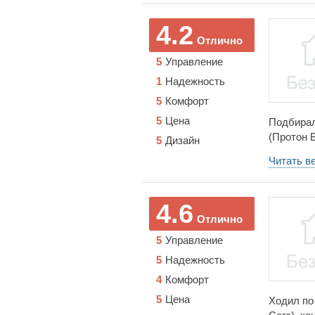
кондицио
хорошим 
4.2
Отлично
5
Управление
1
Надежность
5
Комфорт
5
Цена
Подбирал
(Протон 
5
Дизайн
агрессив
Читать в
Почитал о
Carisma 
дизайн, п
4.6
сразу по
Отлично
Двигатель
5
Управление
по трассе
5
Надежность
4
Комфорт
5
Цена
Ходил по