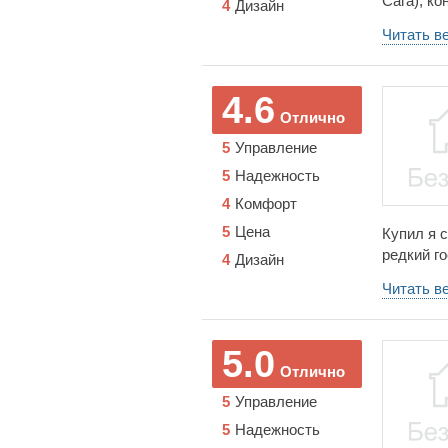
Сага), ко
4
Дизайн
что Сага 
Читать в
достаточн
сомнения
Saga выг
4.6
удивлени
Отлично
перевози
5
Управление
1.3 или 1
5
Надежность
4
Комфорт
5
Цена
Купил я с
редкий го
4
Дизайн
слышал, 
Читать в
раз и по
переднеп
экономич
5.0
скоростей
Отлично
приятный
5
Управление
5
Надежность