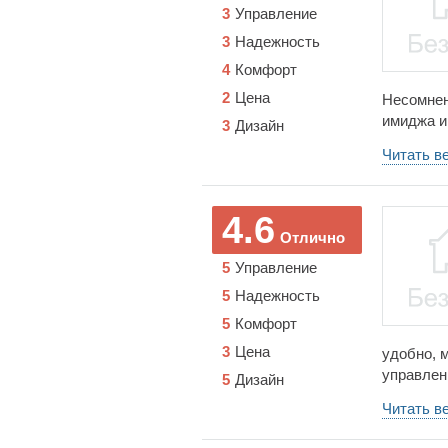
3
Управление
Мицубиси
отлично 
3
Надежность
4
Комфорт
2
Цена
Несомнен
имиджа и
3
Дизайн
похуже)))
Читать в
конечно м
Соответс
в общем 
4.6
время не 
Отлично
5
Управление
5
Надежность
5
Комфорт
3
Цена
удобно, м
управлен
5
Дизайн
сказать,
Читать в
потоков)