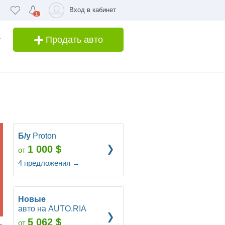
Вход в кабинет
1
Продать авто
Б/у
Proton
1 000
$
от
4
предложения
→
Новые
авто на AUTO.RIA
5 062
$
от