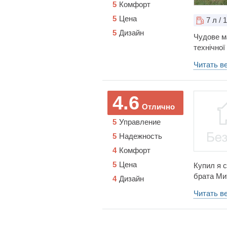
5
Комфорт
5
Цена
7
л / 
5
Дизайн
Чудове м
технічної
жодних п
Читать в
4.6
Отлично
5
Управление
5
Надежность
4
Комфорт
5
Цена
Купил я с
брата Ми
4
Дизайн
и выгляд
Читать в
запчастей
Кстати о 
еще можн