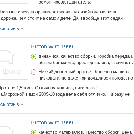
ремонтировал двигатель.
aloon мне сразу понравился красивым дизайном, машина
 дороже, чем стоит на самом деле. Да и вообще этот седан
плохие характеристики при весьма вкусной цене. Что мне в нем
есь отзыв
сь, она очень маневренная, что меня не раз выручало в городе.
ачале мне показался слабоват, всего 1.3 л, но он оказался
 резвым и мне удавалось на трассе разогнать Протон Салун до
Proton Wira 1999
, дальше не пробовал. Но с таким движком Saloon получился
ономичным, в среднем 7.4 л.
динамика, качество сборки, коробка передач,
объем багажника, простор салона, стоимость
обслуживания
Низкий дорожный просвет. Конечно машина
низковата, но даже при дождливой погоде, по
грунтовой деревенской дороге проблем не
Протоне 1,5 года. Отличная машина, никогда не
возникало.Зимой, главное не заезжать в
а.Морозной зимой 2009-10 года вела себя отлично. Ни разу не
глубокие сугробы при влажной погоде.
обы не завелась.Маленький расход,при этом машинка быстрая,
Водитель и пассажиры машины тоже сидят
есь отзыв
АКПП реагирует быстро, нет никаких рывков.Для поездок на дачу
довольно низко, но тут дело привычки - меня
и полностью, тянет труднее, но можно многое перевезти.
это не смущает.
 хороший, достаточно вместительный. Стильный зеленый салон
Proton Wira 1999
зова, тоже зеленый). Маневренный, легко развернуться в
м пространстве.Обслуживание недорогое, запчасти от
качество материалов, качество сборки, цена