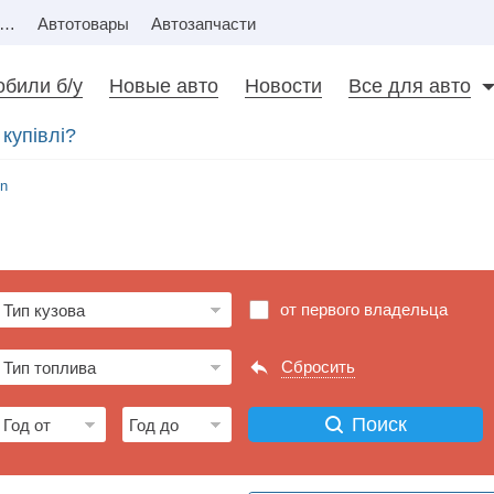
Недвижимость
Автотовары
Автозапчасти
били б/у
Новые авто
Новости
Все для авто
купівлі?
on
от первого владельца
Сбросить
Поиск