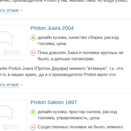
нечно, производитель Proton у нас неизвестный, но когда узнал,
разработана на основе и по лицензии Mitsubishi, а также имеет
есь отзыв
о много узлов и отдельных деталей Mitsubishi, все мои
 пропали, да и цена мне понравилась. Конечно, внешне Proton
лядит немного угловатого, но внутри салон удобный. Багажник н
Proton Juara 2004
е большой, это оценят те, кому надо постоянно что-то
ть. Двигатель на ней стоит с механической коробкой передач на
дизайн кузова, качество сборки, расход
.5 л, поэтому в городе бензина ест немного.
топлива, цена
Пока доволен Juara и поломок крупных не
было, а дальше посмотрим.
ебе Proton Juara (Протон Джуара) немного "втемную", т.к. это
сть в наших краях, да и о производителе Proton мало что
но денег было немного, а нужно было купить минивэн. Juara как
есь отзыв
дходила по всем параметрам, компактный четырехместный
риводный минивэн, хотя салон немного маловат, зато очень
ная, что не удивительно для движка в 1,1 л. Конечно, больших
Proton Saloon 1997
 от нее ожидать не приходится, но для города самое оно. Да, и
 бонус, хотя машинка и недорогая, но ESP есть.
дизайн кузова, простор салона, расход
топлива, управляемость, цена
Существенных поломок не было, немного