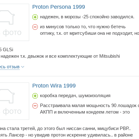
Proton Persona 1999
надежен, в морозы -25 спокойно заводился.
из минусов только то, что нужно бетечь
оптику, т.к. от мритсубиши она не подходит, н
достать- тоже не проблема, просто задний
фонарь вам обойдется от 7 000 до 10 000 в
5 GLSi
среднем
надежен т.к. двыжок и все комплектующие от Mitsubishi
вый, несмотря на объем в 1, 5 литра, и АКПП, что очень приятно
есь отзыв
форах - один из первых).
но простой залон на первый взгляд сер и непримечателен, но
Proton Wira 1999
и полностью функционален.
tsubishi Lancer \'92 отличное соотношение цены и качества
коробка передач, шумоизоляция
Расстраивала малая мощьность 90 лошадок 
АКПП и включенным кондеем летом - это
настоящая Ж...а, как показала практика
машинка с автоматом должна быть
на стала третей, до этого был ниссан санни, мицубиси РВР..
укомплектована движком не меньше 120 и
ять Лансер - но увидив протон искренне удивилась.. в районе
более лошадками, дабы не чувствовать себя