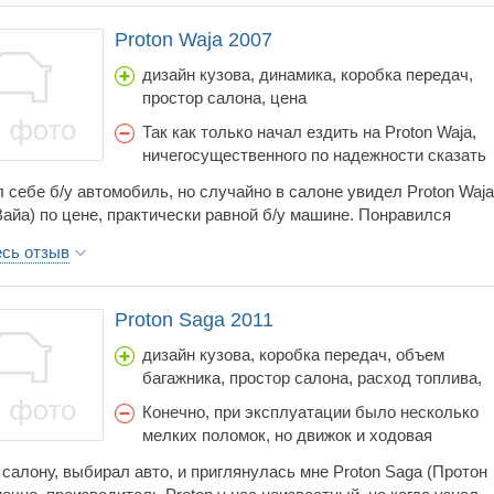
нер и АКПП присутствуют. Так что, если нужно недорогое авто с
внешним видом – берите, не пожалеете.
Proton Waja 2007
дизайн кузова, динамика, коробка передач,
простор салона, цена
Так как только начал ездить на Proton Waja,
ничегосущественного по надежности сказать
не могу.
 себе б/у автомобиль, но случайно в салоне увидел Proton Waja
Вайа) по цене, практически равной б/у машине. Понравился
ный внешний вид и движок на 1.6 л с механической коробкой.
есь отзыв
тзывы, оказывается Proton Waja создан на базе Mitsubishi
и, обладая всеми ее достоинствами, только имеет немного друго
ри этом часть деталей взята с Mitsubishi. Недолго думая, купил,
Proton Saga 2011
нравился салон, довольно просторный, 5 человек помещаются.
 хорош, у Waja оказался спортивный нрав и скорость до 140 км/
дизайн кузова, коробка передач, объем
.
багажника, простор салона, расход топлива,
цена
Конечно, при эксплуатации было несколько
мелких поломок, но движок и ходовая
работают без проблем, хотя я купил ее
 салону, выбирал авто, и приглянулась мне Proton Saga (Протон
недавно и она еще на гарантии.