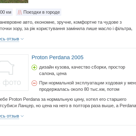
обслуживания, тормоза, управляемость, цена
100 км
Поездки в городе
аневровне авто, економне, зручне, комфортне та чудове з
 точки зору, за рік користування замінила лише масло і фільтра,
олім.
есь отзыв
Proton Perdana 2005
дизайн кузова, качество сборки, простор
салона, цена
При нормальной эксплуатации ходовая у мен
продержалась около 80 тыс.км, потом
пришлось делать ремонт.
ебе Proton Perdana за нормальную цену, хотел его старшего
тсубиси Ланцер, но цена на него в полтора раза выше, а Perdan
ит хорошо, и движок митцубисовский стоит. Вначале боялся, что
есь отзыв
 к ней не найду, но как оказалось, сейчас это не проблема.
двигателе, он конечно слабоват, всего 1,5 л, но мне хватает. Что
о сказать, салон довольно просторный, гидроусилитель руля,