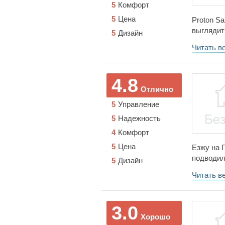
5
Комфорт
5
Цена
Proton S
выглядит
5
Дизайн
имеет не
Читать в
понравило
Движок вн
довольно
4.8
120 км/ч
Отлично
очень эк
5
Управление
5
Надежность
4
Комфорт
5
Цена
Езжу на 
подводил
5
Дизайн
было, чт
Читать в
легкая. 
загружал
Багажник
3.0
(цвет ку
Хорошо
маленько