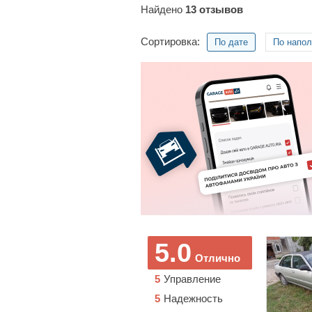
Найдено
13
отзывов
Сортировка:
По дате
По напо
5.0
Отлично
5
Управление
5
Надежность