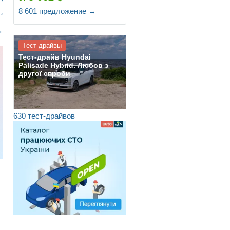
8 601
предложение
→
→
Тест-драйвы
Тест-драйв Hyundai
Palisade Hybrid. Любов з
другої спроби
630 тест-драйвов