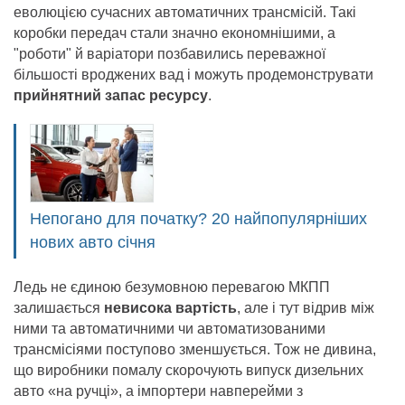
еволюцією сучасних автоматичних трансмісій. Такі
коробки передач стали значно економнішими, а
"роботи" й варіатори позбавились переважної
більшості вроджених вад і можуть продемонструвати
прийнятний запас ресурсу
.
Непогано для початку? 20 найпопулярніших
нових авто січня
Ледь не єдиною безумовною перевагою МКПП
залишається
невисока вартість
, але і тут відрив між
ними та автоматичними чи автоматизованими
трансмісіями поступово зменшується. Тож не дивина,
що виробники помалу скорочують випуск дизельних
авто «на ручці», а імпортери навперейми з