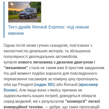
Тест-драйв Renault Express: под новым
именем
Однак після низки гучних скандалів, пов'язаних з
екологічністю дизельних моторів, та збільшення
популярності двопедальних автомобілів,
купівля
нового легковика з дизелем двигуном і
"механікою"
стала не таким вже й простим завданням.
На цей момент подібні варіанти для повсякденного
перевезення пасажирів за помірну ціну пропонують
хіба що Peugeot (
седан 301
) або Renault (
кросовер
Duster
). Але якщо вони з якоїсь причини не
задовольняють ваших потреб, доведеться обирати
серед моделей, які є результатом
"конверсії" легкої
комерційної техніки
, — добре, що таких пропозицій