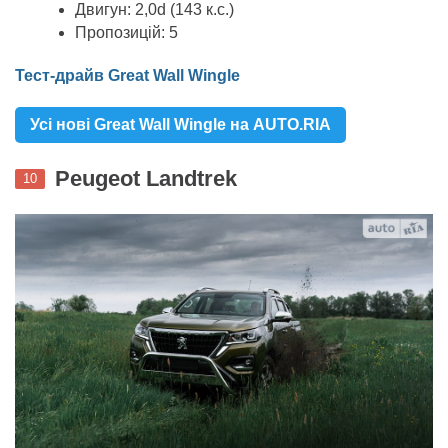
Двигун: 2,0d (143 к.с.)
Пропозицій: 5
Тест-драйв Great Wall Wingle
Усі нові Great Wall Wingle на AUTO.RIA
Peugeot Landtrek
10