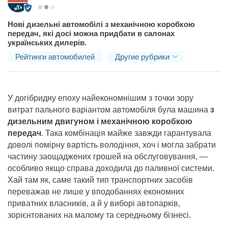
2024-
02-
Нові дизельні автомобілі з механічною коробкою
07T10:25:00+02:00
передач, які досі можна придбати в салонах
українських дилерів.
Рейтинги автомобилей
Другие рубрики
У догібридну епоху найекономнішим з точки зору
витрат пального варіантом автомобіля була машина
з
дизельним двигуном і механічною коробкою
передач
. Така комбінація майже завжди гарантувала
доволі помірну вартість володіння, хоч і могла забрати
частину заощаджених грошей на обслуговування, —
особливо якщо справа доходила до паливної системи.
Хай там як, саме такий тип транспортних засобів
переважав не лише у вподобаннях економних
приватних власників, а й у виборі автопарків,
зорієнтованих на малому та середньому бізнесі.