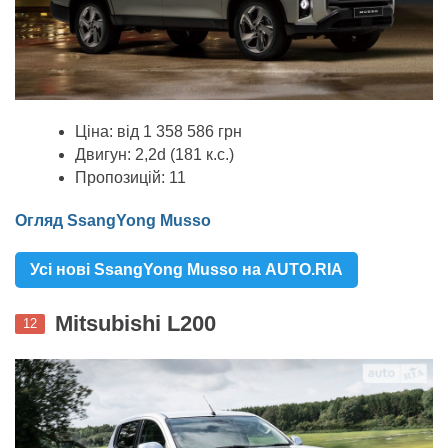
Ціна: від 1 358 586 грн
Двигун: 2,2d (181 к.с.)
Пропозицій: 11
Огляд SsangYong Musso
Усі нові SsangYong Musso на AUTO.RIA
Mitsubishi L200
12