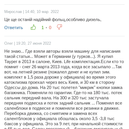
Мирослав | 14:40, 10 мар. 2022
Це ще останій надійний фольц,особливо дизель,
Ответить
1
0
Олег | 19:20, 27 июня 2022
Не знаю... Где взяли авторы взяли машину для написания
такой статьи... Может в Германии (у турков...). Я купил
Таурег в 2013 в салоне, Киев. Life комплектация.Если кто то
помнит - снег 26 марта 2013 года, когда все засыпало ...Так
вот, на летней резине (пожалел денег и не купил зим.
комплект в 1,5 раза дороже у официала) во время этого
катоклизма проехал через весь Киев, и 30 км в сторону
Одессы до дома. На 20 тыс полетел "микрик" кнопки замка
багажника. Поменяли по гарантии. Где-то на 180 тыс. потек
сальник передний вала. На 300 и 320 тыс застучала
передняя подвеска и потек задний сальник ... Поменял все
саленблоки в подвеске и поменяли все резинки в движке.
Переборка движка, со сниятием и замена всех
салентблоков у официала обошлась около 3,5 -3,8 тыс
баксов у официала. Это за 9 лет, при начальной стоимости
в 65 тыс дол. Салон просторный, - багажник вмстительный.