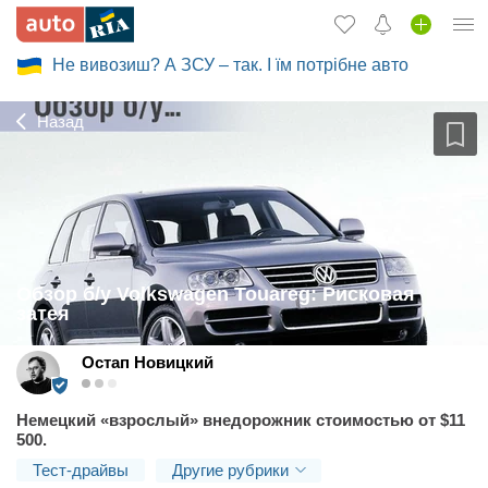
Не вивозиш? А ЗСУ – так. І їм потрібне авто
Вход в кабинет
Збір на авто для ЗСУ
Назад
Автомобили б/у
Новые авто
Новости
Отзывы об авто
Обзор б/у Volkswagen Touareg: Рисковая
затея
Все для авто
Остап Новицкий
Загрузить приложение
2016-
06-
Немецкий «взрослый» внедорожник стоимостью от $11
Продать авто
24T08:00:00+03:00
500.
Тест-драйвы
Другие рубрики