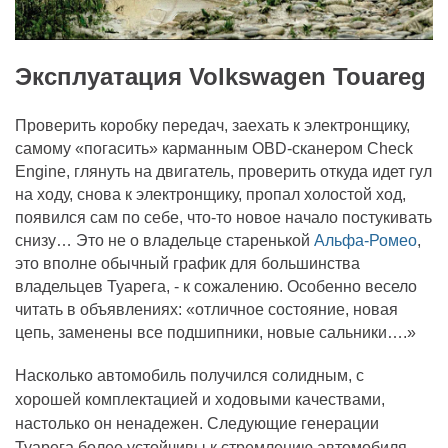
Эксплуатация Volkswagen Touareg
Проверить коробку передач, заехать к электронщику,
самому «погасить» карманным OBD-сканером Check
Engine, глянуть на двигатель, проверить откуда идет гул
на ходу, снова к электронщику, пропал холостой ход,
появился сам по себе, что-то новое начало постукивать
снизу… Это не о владельце старенькой
Альфа-Ромео
,
это вполне обычный график для большинства
владельцев Туарега, - к сожалению. Особенно весело
читать в объявлениях: «отличное состояние, новая
цепь, заменены все подшипники, новые сальники….»
Насколько автомобиль получился солидным, с
хорошей комплектацией и ходовыми качествами,
настолько он ненадежен. Следующие генерации
Туарега более устойчивы к стремлению автомобиля