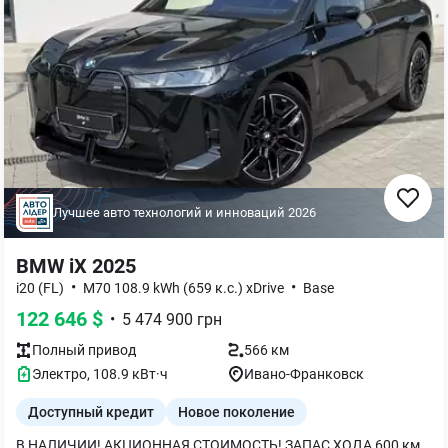
Лучшее авто технологий и инноваций
2026
BMW iX 2025
•
•
i20 (FL)
M70 108.9 kWh (659 к.с.) xDrive
Base
122 646
$
•
5 474 900
грн
Полный
привод
566 км
Электро
,
108.9
кВт·ч
Ивано-Франковск
Доступный кредит
Новое поколение
В НАЛИЧИИ! АКЦИОННАЯ СТОИМОСТЬ! ЗАПАС ХОДА 600 км! МОЩНОСТЬ 659 л.с.! РАЗГОН ДО 100 км/ч за 3.7 сек Индикатор давления в шинах Комплект для ремонта шин Система комфортного доступа Климатически комфортное ветровое стекло Солнцезащитное остекление Активная вентиляция передних сидений Пакет подогрева Активная система помощи при парковке `Parking Assistant Plus` Пакет Connected неограниченный Беспроводная зарядка с охлаждением устройства Меню на украинском языке Руководство пользователя на украинском языке