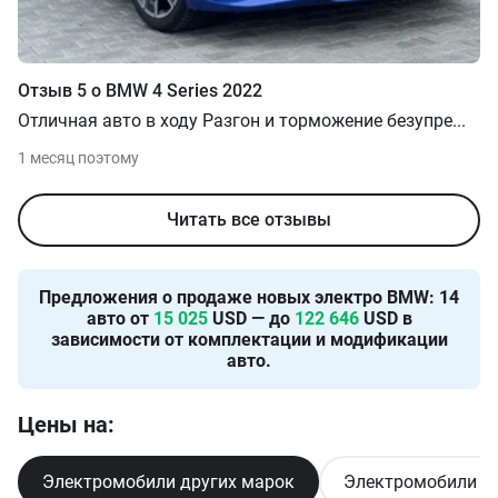
Отзыв
5
о
BMW
4 Series
2022
Отличная авто в ходу Разгон и торможение безупре
...
1 месяц поэтому
Читать все отзывы
Предложения о продаже новых
электро BMW
:
14
авто от
15 025
USD — до
122 646
USD в
зависимости от комплектации и модификации
авто.
Цены на:
Электромобили других марок
Электромобили в 