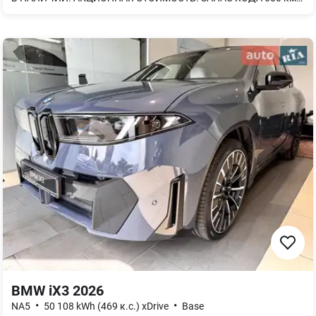
BMW iX3 2026
•
•
NA5
50 108 kWh (469 к.с.) xDrive
Base