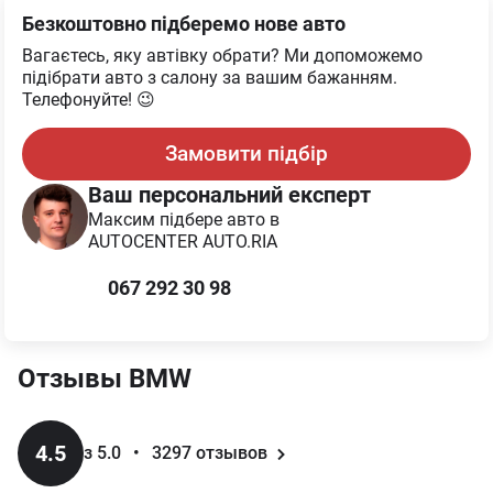
Безкоштовно підберемо нове авто
Вагаєтесь, яку автівку обрати? Ми допоможемо
підібрати авто з салону за вашим бажанням.
Телефонуйте! 😉
Замовити підбір
Ваш персональний експерт
Максим
підбере авто в
AUTOCENTER AUTO.RIA
067 292 30 98
Отзывы
BMW
4.5
з 5.0
•
3297
отзывов