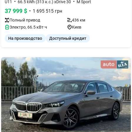
•
•
U11
66.5 kWh (313 к.с.) xDrive 30
M Sport
37 999
$
•
1 695 515
грн
Полный
привод
436 км
Электро
,
66.5
кВт·ч
Киев
На производство
Доступный кредит