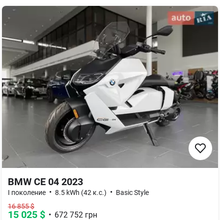
BMW CE 04 2023
•
•
І поколение
8.5 kWh (42 к.с.)
Basic Style
16 855
$
15 025
$
•
672 752
грн