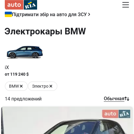
Підтримати збір на авто для ЗСУ
Электрокары BMW
iX
от
119 240
$
BMW
Электро
Обычная
14
предложений