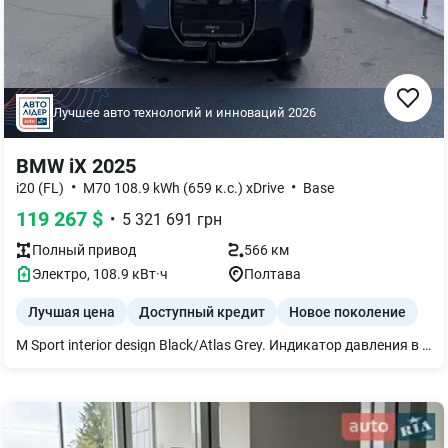
Лучшее авто технологий и инноваций
2026
BMW iX 2025
•
•
i20 (FL)
M70 108.9 kWh (659 к.с.) xDrive
Base
119 267
$
•
5 321 691
грн
Полный
привод
566 км
Электро
,
108.9
кВт·ч
Полтава
Лучшая цена
Доступный кредит
Новое поколение
M Sport interior design Black/Atlas Grey. Индикатор давления в шинах. Комплект для ремонта шин. Система комфортного доступа. Климатически комфортное ветровое стекло. Солнцезащитное остекление. Пакет подогрева. Зарядное устройство для быстрой зарядки переменного тока (AC). Активная система помощи парковке `Parking Assistant Plus`. ConnectedDrive Services. Беспроводная зарядка с охлаждением устройства. Активная защита пешеходов.