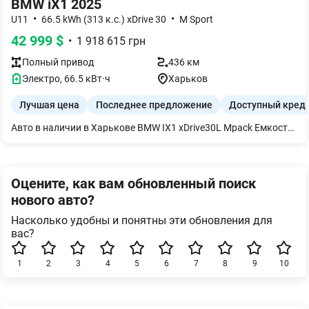
BMW iX1 2025
•
•
U11
66.5 kWh (313 к.с.) xDrive 30
M Sport
42 999
$
•
1 918 615
грн
Полный
привод
436 км
Электро
,
66.5
кВт·ч
Харьков
Лучшая цена
Последнее предложение
Доступный кред
Авто в наличии в Харькове BMW IX1 xDrive30L Mpack Емкость батареи - 66 кВт Запас хода на одном заряде - 436 км Комплектация: - Полный привод - M пакет - Комбинированный салон (алькантара+кожа) - Память сиденья водителя - Автоматическая парковка - Электрорегулировка передних сидений - Электропривод багажника - Камеры 360 - Парктроники по кругу - Датчики слепых зон - Адаптивный круиз, удержание полосы - Панорамная крыша - Проекция на лобовое стекло - Apple CarPlay - Беспроводная зарядка для телефона - Светодиодная оптика адаптивная - Акустическая система Harman/Kardon Ознакомиться с автомобилями в наличии можно в Харькове
Оцените, как вам обновленный поиск
нового авто?
Насколько удобны и понятны эти обновления для
вас?
1
2
3
4
5
6
7
8
9
10