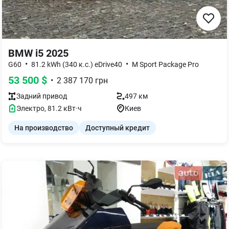
BMW i5 2025
•
•
G60
81.2 kWh (340 к.с.) eDrive40
M Sport Package Pro
53 500
$
•
2 387 170
грн
Задний
привод
497 км
Электро
,
81.2
кВт·ч
Киев
На производство
Доступный кредит