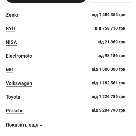
Zeekr
від
1 584 365
грн
BYD
від
758 710
грн
NISA
від
21 869
грн
Electromoto
від
98 186
грн
MG
від
1 000 000
грн
Volkswagen
від
1 182 561
грн
Toyota
від
1 226 789
грн
Porsche
від
5 204 790
грн
Показать еще