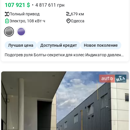
107 921
$
•
4 817 611
грн
Полный
привод
679 км
Электро
,
108
кВт·ч
Одесса
Лучшая цена
Доступный кредит
Новое поколение
Подогрев руля Болты-секретки для колес Индикатор давления в покрышках Запасное колесо-докатка Протиугонная система со сканером салона Солнцезащитное остекление Знак аварийной остановки и аптечка Подогрев передних сидений Передние мультифункциональные сиденья Кабель для быстрой зарядки на зарядных станциях (режим 3) Зарядное устройство для быстрого заряда переменного тока (AC) Рассеянное освещение салона Driving Assistant Plus Помощь при парковке Professional Teleservices Юридический экстренный вызов Пакет Connected неограниченный Беспроводная зарядка с охлаждением устройства Пакет "M Sport Pro" M спортивные передние сиденья BMW Iconic Glow M Sport тормоза с красными суппортами М паски безпеки M Sport экстерьер M Sport интерьер Специальный дополнительный контент пакета M Sport Pro Автоматический климат-контроль Акустическая система 'HiFi Harman Kardon'