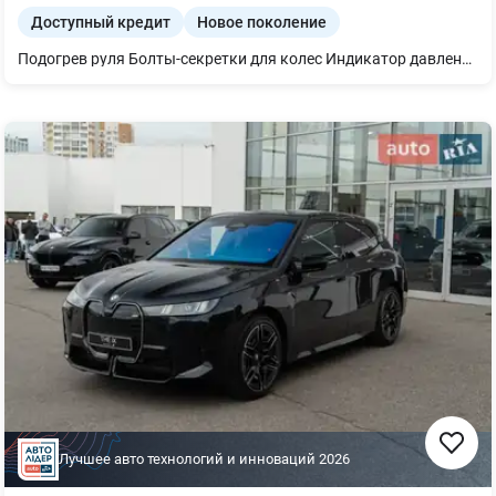
Доступный кредит
Новое поколение
Подогрев руля Болты-секретки для колес Индикатор давления в шинах Запасное колесо-докатка Противоугонная система со сканером салона Солнцезащитное остекление Знак аварийной остановки и аптечка Подогрев передних сидений Кабель для быстрой зарядки на зарядных станциях (режим 3) 4Зарядное устройство для быстрой зарядки переменного тока (AC) Рассеянное освещение салона Driving Assistant Plus Помощь при парковке Professional Teleservices Юридический экстренный вызов Пакет Connected неограниченный Беспроводная зарядка с охлаждением устройства Пакет "M Sport Pro" M спортивные передние сиденья BMW Iconic Glow M Sport тормоза с красными суппортами М пасха безопасности M Sport экстерьер M Sport интерьер Специальный дополнительный контент пакета M Sport Pro Пакет опций `Professional` Автоматический климат-контроль Акустическая система `HiFi Harman Kardon`
Лучшее авто технологий и инноваций
2026