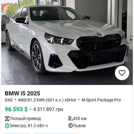
BMW i5 2025
•
•
G60
M60 81.2 kWh (601 к.с.) xDrive
M Sport Package Pro
96 593
$
•
4 311 897
грн
Полный
привод
455 км
Электро
,
81.2
кВт·ч
Львов