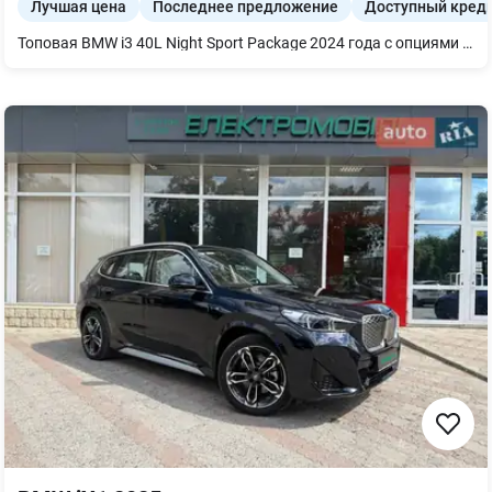
Лучшая цена
Последнее предложение
Доступный кред
Топовая BMW i3 40L Night Sport Package 2024 года с опциями в нашем автосалоне в Днепре BMW i3 — стильный и мощный электрический седан, который сочетает элегантный дизайн, передовые технологии и настоящую динамику бренда. Он создан, чтобы дарить комфорт каждый день и в то же время впечатлять спортивным характером. Опции: - Электро багажник - Подогрев передних сидений Технические характеристики: - Задний привод - Мощность К.С. - 340 - Емкость батареи - 79 кВт*ч - Запас хода - 592 км Оснащение: - Открываемая панорама - Пневмоподвеска задней оси - Harman Kardon - Камеры 360 - HUD Звоните или пишите — расскажем все детали Energy Hub - это будущее уже сегодня