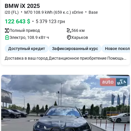
BMW iX 2025
•
•
i20 (FL)
M70 108.9 kWh (659 к.с.) xDrive
Base
122 643
$
•
5 379 123
грн
Полный
привод
566 км
Электро
,
108.9
кВт·ч
Харьков
Доступный кредит
Зафиксированный курс
Новое покол
Доставка в ваш город Дистанционное приобретение Помощь с фин мониторингом Финансирование-кредит, лизинг Программа Trade in-обмен на ваш авто Индикатор давления в шинах Комплект для ремонта шин Система комфортного доступа Климатически комфортное ветровое склонение Солнцезащитное остекление Пакет подвигания Зарядное устройство для быстрой зарядки переменного тока (AC) Активная система помощи при парковке `Parking Assistant Plus` Teleservices Юридический экстренный вызов ConnectedDrive Services Пакет Connected неограниченный Беспроводная зарядка с охлаждением устройства Персональная e-SIM Гарантия 3 года или 200 000 км Меню на украинском языке Руководство пользователя на украинском языке Активная защита пешеходов