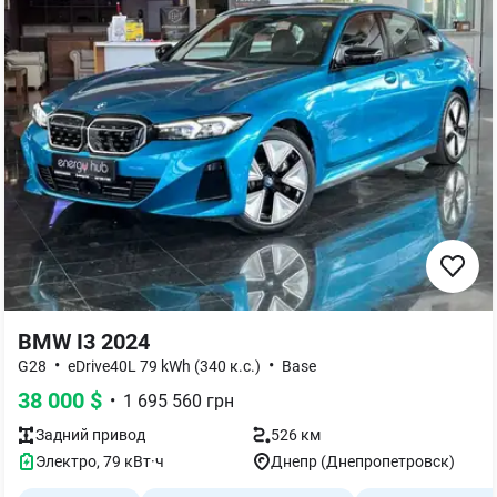
BMW I3 2024
•
•
G28
eDrive40L 79 kWh (340 к.с.)
Base
38 000
$
•
1 695 560
грн
Задний
привод
526 км
Электро
,
79
кВт·ч
Днепр (Днепропетровск)