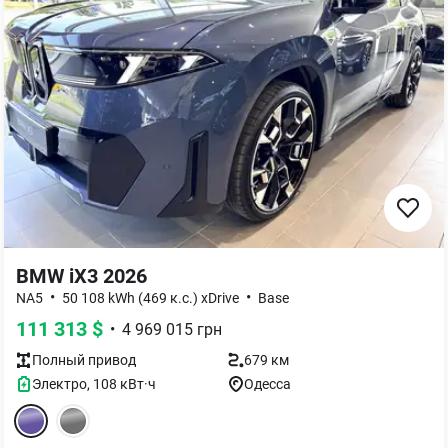
BMW iX3 2026
•
•
NA5
50 108 kWh (469 к.с.) xDrive
Base
111 313
$
•
4 969 015
грн
Полный
привод
679 км
Электро
,
108
кВт·ч
Одесса