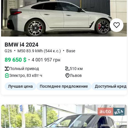
BMW i4 2024
•
•
G26
M50 83.9 kWh (544 к.с.)
Base
89 650
$
•
4 001 957
грн
Полный
привод
510 км
Электро
,
83
кВт·ч
Львов
Лучшая цена
Последнее предложение
Доступный кред