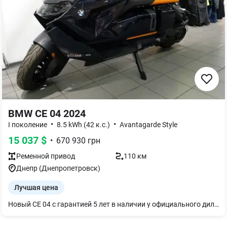
BMW CE 04 2024
•
•
І поколение
8.5 kWh (42 к.с.)
Avantagarde Style
15 037
$
•
670 930
грн
Ременной
привод
110 км
Днепр (Днепропетровск)
Лучшая цена
Новый CE 04 с гарантией 5 лет в наличии у официального дилера в г. Днепре. Приглашаем на осмотр Дополнительно вы можете у нас воспользоваться: - Выгодной программой кредитования; - Прозрачной программой Trade in. Стандартное оборудование: Полноценная светодиодная фара; 10,25-дюймовый TFT-дисплей, включая BMW Motorrad Connectivity; Бесключевой доступ (Keyless Ride); Три режима езды (Eco, Rain, Road); BMW Motorrad ABS; ASC; Электронный помощник заднего хода; Интеллектуальный экстренный вызов ECALL; Вентилируемый багажный отсек с USB-C; Освещенное багажное отделение с боковой загрузкой; Стандартный зарядный кабель для бытовой розетки. Дополнительное оборудование: Светодиодные (LED) огни дневного света Инструкция по эксплуатации на украинском языке Быстрое зарядное устройство Подогрев рукояток Датчики давления в шинах Стоп-сигнал для конкретной страны Протипожарная система с сигнализацией Пакет "Динамік" Адаптивные фары Главная фара ПРО Режимы движения ПРО АБС ПРО Стиль "Avantgarde" Тонированный ветрозащитный щиток Сиденье pro