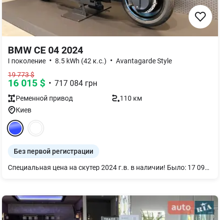
BMW CE 04 2024
•
•
І поколение
8.5 kWh (42 к.с.)
Avantagarde Style
19 773
$
16 015
$
•
717 084
грн
Ременной
привод
110 км
Киев
Без первой регистрации
Специальная цена на скутер 2024 г.в. в наличии! Было: 17 095 Євро Стало: 13 846 Евро Выгода: 3 249 Евро Скутер в наличии в шоу-руме AWT Studio Київ. Комплектация скутера на фото: Цвет - Imperial blue metallic. Базовое оборудование: - Мультимедийная TFT панель приборов Connectivity Pro 10,25" Подключение смартфона по Bluetooth через фирменное приложение для музыки, звонков и подсказок навигации. - Keyless - Режимы движения Eco, Rain, Road - ABS - Full LED линзованная фара головного света (ближний, дальний) - Задняя передача (Reverse) - Бардачок для смартфона с розеткой Type-C и вентиляцией - Отсек для зарядного устройства или шлема - ASC (антипробуксовочная система, "трекшн-контроль") 235, Пакет "Динамік": - 5AC, ABS Pro (угловой) - 134 / 0219, фара головного света Pro / адаптивная фара головного света: LED-сегменты в фаре, которые освещают поворот при наклоне скутера. Автоматическое регулирование высоты и угла наклона ближнего света в определенном диапазоне. - 224, режим движения Dynamic Дополнительные опции: - 4U2, быстрая зарядка - 603, сигнализация - 202, LED дневные ходовые огни - 179, тонированный желтый ветрозащитный щиток - 244, сиденья водителя и пассажира ровное Pro - 577, стиль "Avantgarde" Основные характеристики: - Синхронный электрический двигатель жидкостного охлаждения - Ременная передача - Максимальная мощность: 42 л.с. при 4900 об./мин - Максимальный крутящий момент: 62 Нм при 1500 об./мин - Литий-ионная батарея емкостью 8,9/8,5 kWh (брутто/нетто) - Средний расход электроэнергии согласно WMTC: 7,7 kWh/100км - Запас хода согласно WMTC: 130 км - Мощность зарядки стандартной (не быстрой) зарядкой: 2,3 kW - Время зарядки стандартной (не быстрой) зарядкой: 3 ч 30 мин для 0%-80% и 4 ч 40 мин для 0%-100% - Порт зарядки Type 2 - Мощность зарядки быстрой зарядкой: 6,9 kW - Время зарядки быстрой зарядкой: 1 ч 05 мин для 0%-80% и 1 ч 40 мин для 0%-100% - Максимальная скорость: 120 км/ч - Рабочий ход передней/задней подвесок: 110/92 мм - Типоразмер переднего/заднего колеса: 120/70,15" / 160/60,15" - Высота сиденья: 780 мм, 800 мм с комфортным сиденьем - Снаряженная масса: 231 кг Гарантия 5 лет или 499 000 км пробега. Рассмотрим Trade-In вашего официального мотоцикла BMW не старше 5 лет.