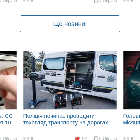
В Обране
В Обране
2025-
2024-
01-
05-
03
14
09:31
13:38
Ще новини!
у: ЄС
Поліція починає проводити
Головн
я 10
техогляд транспорту на дорогах
місяця
101
В Обране
В Обране
2021-
2021-