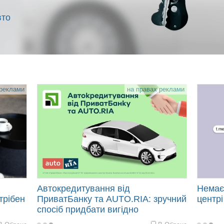
вто
 реклами
на правах реклами
Автокредитування від
Немає 
трібен
ПриватБанку та AUTO.RIA: зручний
центр
спосіб придбати вигідно
автомобіль