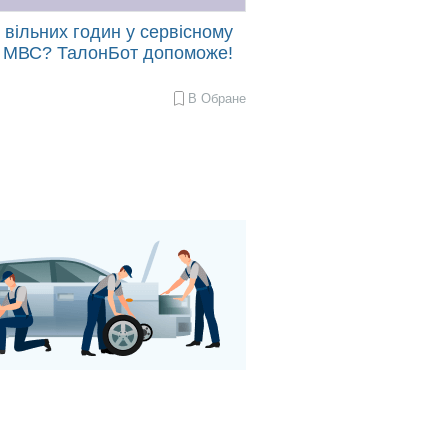
вільних годин у сервісному
і МВС? ТалонБот допоможе!
В Обране