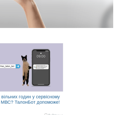
вільних годин у сервісному
і МВС? ТалонБот допоможе!