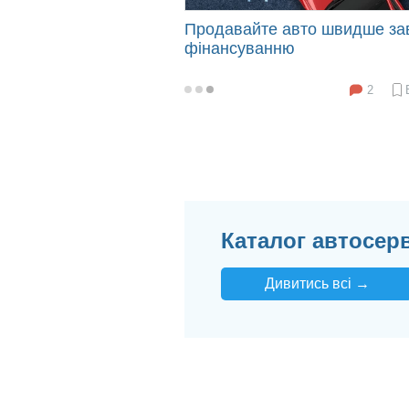
Продавайте авто швидше за
фінансуванню
2
2025-
03-
31
12:25
Каталог автосерв
Дивитись всі →