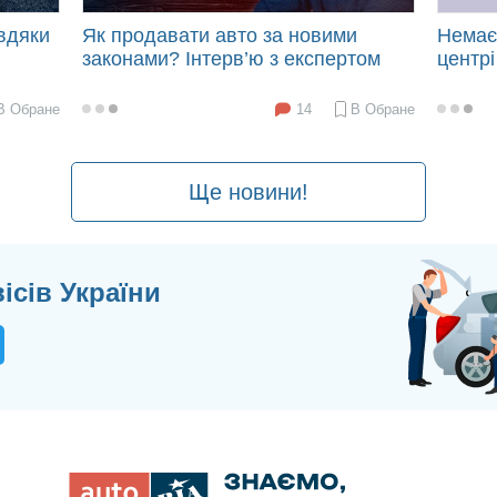
вдяки
Як продавати авто за новими
Немає 
законами? Інтерв’ю з експертом
центр
14
В Обране
В Обране
2024-
2024-
10-
05-
23
14
13:54
13:38
Ще новини!
ісів України