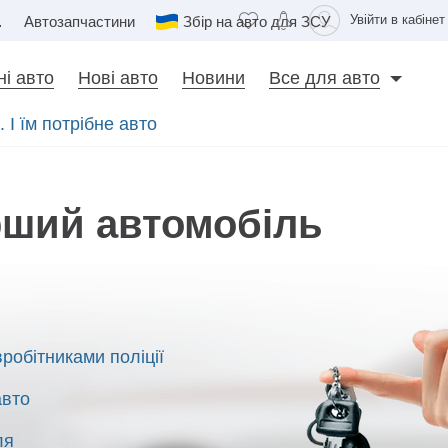
Увійти в кабінет
сть
Автозапчастини
Збір на авто для ЗСУ
і авто
Нові авто
Новини
Все для авто
 І їм потрібне авто
рший автомобіль
вробітниками поліції
авто
ля