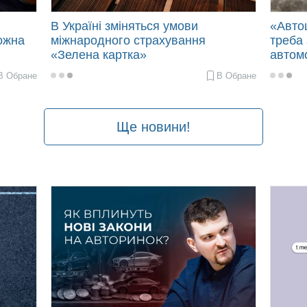
В Україні зміняться умови
«Авто
ожна
міжнародного страхування
треба 
«Зелена картка»
автом
В Обране
В Обране
2024-
2024-
10-
06-
01
03
12:04
08:45
Ще новини!