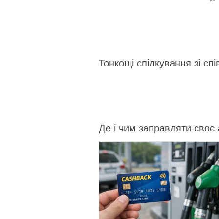
04-
28
12:05
Тонкощі спілкування зі спі
Де і чим заправляти своє 