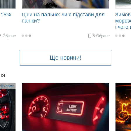
о 15%
Ціни на пальне: чи є підстави для
Зимов
паніки?
морозо
і чого
В Обране
В Обране
2026-
2025-
03-
11-
03
17
12:00
09:31
Ще новини!
ля
 реклами