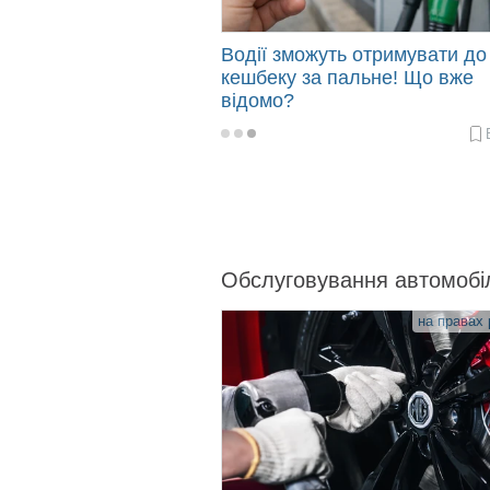
Водії зможуть отримувати д
кешбеку за пальне! Що вже
відомо?
2026-
03-
13
12:44
Обслуговування автомобі
на правах