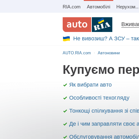
RIA.com
Автомобілі
Нерухомі
Вживан
Не вивозиш? А ЗСУ – так.
AUTO.RIA.com
Автоновини
Купуємо пе
Як вибрати авто
Особливості техогляду
Тонкощі спілкування зі спі
Де і чим заправляти своє 
Обслуговування автомобі