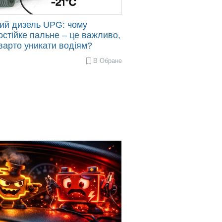
ий дизель UPG: чому
стійке пальне – це важливо,
 варто уникати водіям?
В Обране