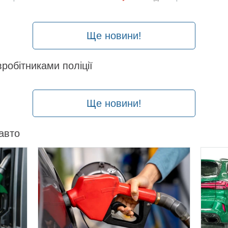
11-
05-
11
03
10:13
08:00
Ще новини!
вробітниками поліції
Ще новини!
авто