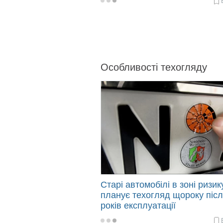
2025-
02-
19
10:53
Особливості техогляду
Старі автомобілі в зоні ризик
планує техогляд щороку післ
років експлуатації
2025-