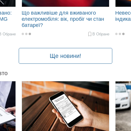
вано:
Що важливіше для вживаного
Невес
 MG
електромобіля: вік, пробіг чи стан
індика
батареї?
В Обране
В Обране
2026-
2026-
04-
03-
17
12
12:20
10:43
Ще новини!
вто