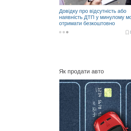
Довідку про відсутність або
наявність ДТП у минулому м
отримати безкоштовно
2024-
10-
07
12:48
Як продати авто