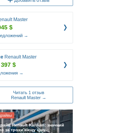
Добавить отзыв
enault Master
045 $
редложений
→
ые
Renault Master
 397 $
дложения
→
Читать 1 отзыв
Renault Master →
драйвы
драйв Renault Kardian: значний
ес за трохи вищу ціну