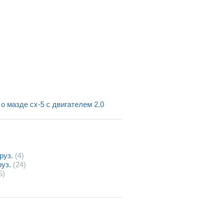
о мазде сх-5 с двигателем 2.0
руз.
(4)
руз.
(24)
5)