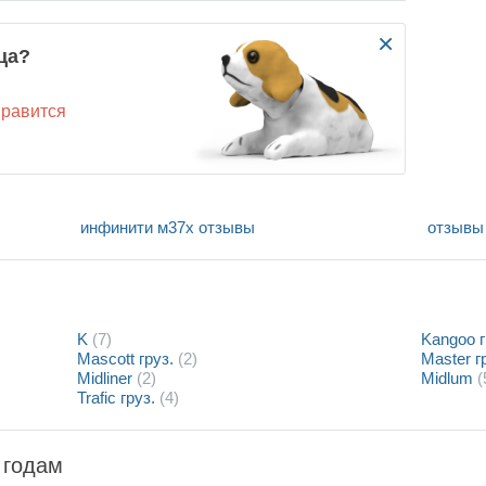
×
ца?
нравится
инфинити м37х отзывы
отзывы 
K
(7)
Kangoo г
Mascott груз.
(2)
Master г
Midliner
(2)
Midlum
(
Trafic груз.
(4)
 годам