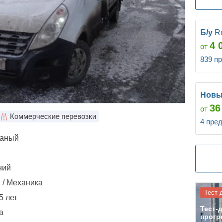
Б/у
R
4 
от
839 п
Нов
36
от
Коммерческие перевозки
4 пре
ваный
ний
 / Механика
Тест-
5 лет
Тест-
а
прогр