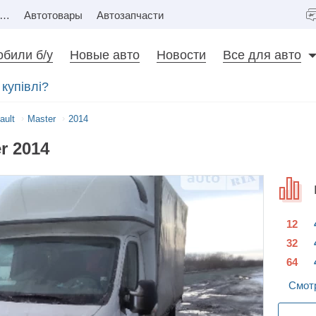
Недвижимость
Автотовары
Автозапчасти
били б/у
Новые авто
Новости
Все для авто
купівлі?
ault
Master
2014
r 2014
12
32
64
Смотр