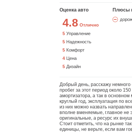
Оценка авто
Плюсы 
4.8
дорож
Отлично
5
Управление
5
Надежность
5
Комфорт
4
Цена
5
Дизайн
Добрый день, расскажу немного 
пробег за этот период около 150
амортизатора, а так в основном
круглый год, эксплуатация по в
из них можно назвать направле
вполне вменяемые, главное не э
оригинальные, а ресурс их внуш
Стоит отметить, что на рынке та
единицы, не верьте, если вам го