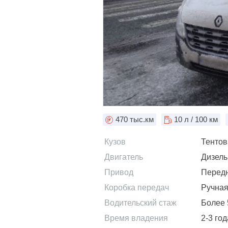
470
тыс.км
10
л / 100 км
Кузов
Тенто
Двигатель
Дизель
Привод
Перед
Коробка передач
Ручная
Водительский стаж
Более 
Время владения
2-3 год