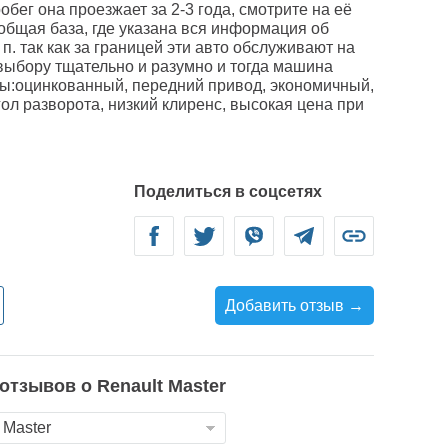
робег она проезжает за 2-3 года, смотрите на её
 общая база, где указана вся информация об
 п. так как за границей эти авто обслуживают на
выбору тщательно и разумно и тогда машина
сы:оцинкованный, передний привод, экономичный,
ол разворота, низкий клиренс, высокая цена при
Поделиться в соцсетях
Facebook
Twitter
Viber
Telegram
Link
Добавить отзыв →
 отзывов о
Renault
Master