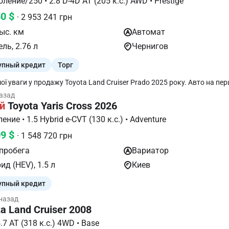
VI поколение/250 • 2.8 D-4D AT (205 к.с.) AWD • Prestige
антифриз. Фото соответствуют действительности на 100 процентов
50 $
. ВОЗМОЖЕН ОБМЕН Trade in Можно приобрести в ЛИЗИНГ на хоро
· 2 953 241 грн
ях с первым взносом 25%,
ыс. км
Автомат
ль, 2.76 л
Чернигов
упный кредит
Торг
 уваги у продажу Toyota Land Cruiser Prado 2025 року. Авто на першій
ції і сплаченим пенсійним фондом та на гарантії. Пробіг складає всь
назад
 автомобіль встановлено індивідуальний тюнінг обвіс JAOS. Компле
й
Toyota Yaris Cross 2026
тозонний клімат-контроль; -
чне регулювання сидіння водія; - Підігрів та вентиляція передніх сиді
I поколение • 1.5 Hybrid e-CVT (130 к.с.) • Adventure
кермо з підігрівом; - Камера 360; - Передні та задні парктроніки; - 
09 $
та дощу; - Датчик сліпих зон; - Утримання в полосі; - Адаптивний кру
· 1 548 720 грн
 доступ та багато іншого. Аксесуари які встановлені на авто: -
 пробега
Вариатор
уальний обвіс JAOS; - 2-ва комплекта килимків салону, гумові та ворс
багажного відділення;
ид (HEV), 1.5 л
Киев
упный кредит
 назад
a Land Cruiser 2008
200 • 4.7 AT (318 к.с.) 4WD • Base