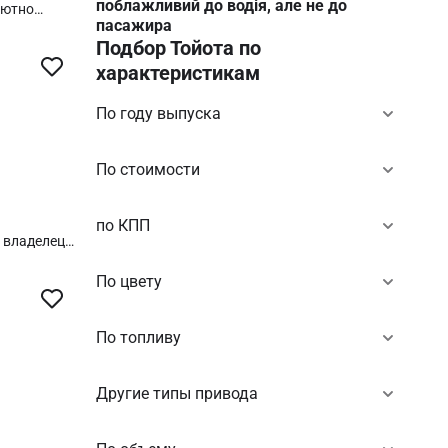
поблажливий до водія, але не до
лютно
пасажира
нтов
ючая
Подбор Тойота по
лько шоссе.
характеристикам
 Украине
 никаких
зимней
По году выпуска
ельно
По стоимости
по КПП
000 км. *
Все стекло,
По цвету
* Салон
отают
По топливу
анет
ремонты.
Другие типы привода
луживает
томобиля.