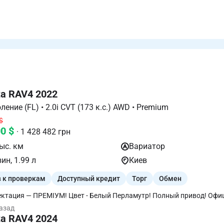
ta RAV4 2022
V поколение (FL) • 2.0i CVT (173 к.с.) AWD • Premium
$
00 $
· 1 428 482 грн
ыс. км
Вариатор
ин, 1.99 л
Киев
в к проверкам
Доступный кредит
Торг
Обмен
ктация — ПРЕМІУМ! Цвет - Белый Перламутр! Полный привод! Офиц
ивание только на фирменном СТО) ! Не битая Не крашеная Любые 
назад
СТО Память сидений! Слепые - Зоны ! 4 КАМЕРЫ (круговой обзор) Па
ta RAV4 2024
/ Зад Подогрев ВСЕХ - Сидений Передних / Задних Вентиляция/ пере