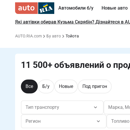
Автомобили б/у
Новые авто
Які автівки обирав Кузьма Скрябін? Дізнайтеся в A
AUTO.RIA.com
Бу авто
Тойота
11 500+ объявлений о про
Все
Б/у
Новые
Под пригон
Тип транспорту
Марка, М
Регион
Топливо