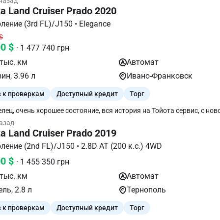
 назад
ия по замене двигателя на модернизированный.
a Land Cruiser Prado 2020
V поколение (3rd FL)/J150 • Elegance
$
00 $
· 1 477 740 грн
тыс. км
Автомат
ин, 3.96 л
Ивано-Франковск
в к проверкам
Доступный кредит
Торг
лец, очень хорошее состояние, вся история на Тойота сервис, с нов
ленке, не повреждена не крашена. Есть зимние колеса на дисках, п
назад
a Land Cruiser Prado 2019
V поколение (2nd FL)/J150 • 2.8D АТ (200 к.с.) 4WD
00 $
· 1 455 350 грн
тыс. км
Автомат
ль, 2.8 л
Тернополь
в к проверкам
Доступный кредит
Торг