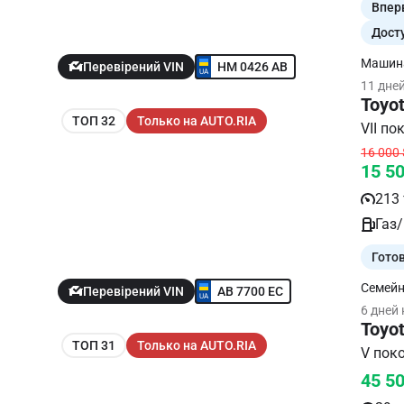
Впер
Дост
Машина
HM 0426 AB
Перевірений VIN
15 янв
11 дне
Toyo
ТОП 32
Только на AUTO.RIA
16 000 
15 5
213 
Газ/
Гото
Семейн
AB 7700 EC
Перевірений VIN
Также 
6 дней
Toyot
ТОП 31
Только на AUTO.RIA
V поко
45 5