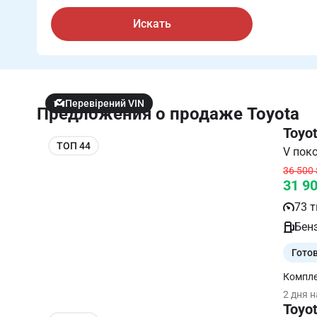
Искать
Перевірений VIN
Предложения о продаже Toyota
Toyo
ТОП 44
36 500 
31 9
73 т
Бенз
Гото
Компле
обслуж
2 дня 
любое 
Toyo
Перед 