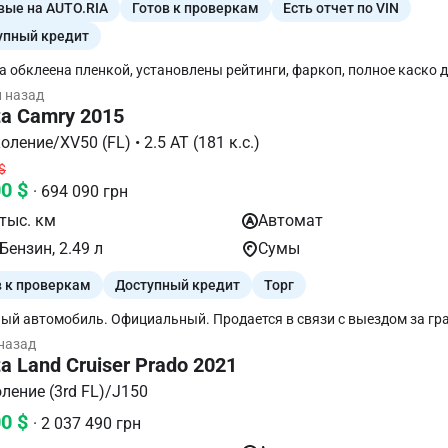
вые на AUTO.RIA
Готов к проверкам
Есть отчет по VIN
упный кредит
 обклеена пленкой, установлены рейтинги, фаркоп, полное каско д
аря, официальная машина, сервисное обслуживание у официалов
й назад
ta Camry 2015
VII поколение/XV50 (FL) • 2.5 АТ (181 к.с.)
$
00 $
· 694 090 грн
тыс. км
Автомат
Бензин, 2.49 л
Сумы
в к проверкам
Доступный кредит
Торг
ый автомобиль. Официальный. Продается в связи с выездом за гра
Сумская область. Viber Telegramm
 назад
a Land Cruiser Prado 2021
ление (3rd FL)/J150
00 $
· 2 037 490 грн