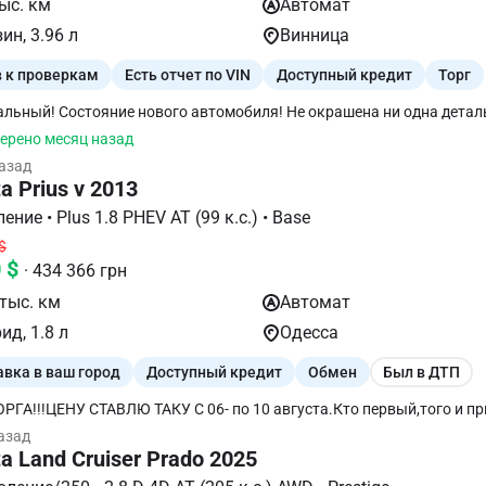
ыс. км
Автомат
ин, 3.96 л
Винница
в к проверкам
Есть отчет по VIN
Доступный кредит
Торг
льный! Состояние нового автомобиля! Не окрашена ни одна детал
тации: - подогрев сидений, руля, зеркал, дворников - круизконтрол
ерено месяц назад
вные фары - электрорегулирование руля, сидений - парктроники - д
назад
ик дождя - бесключевой доступ - омыватель фар - 3-хзонный климат-
a Prius v 2013
 заднего вида - автозатемнение центрального зеркала - система п
 с горы - заводская тонировка. Установлена противоугонная систем
І поколение • Plus 1.8 PHEV AT (99 к.с.) • Base
кта ковриков, 2 ключа, сервисная книга. Реальному покупателю х
$
0 $
· 434 366 грн
тыс. км
Автомат
ид, 1.8 л
Одесса
авка в ваш город
Доступный кредит
Обмен
Был в ДТП
ОРГА!!!ЦЕНУ СТАВЛЮ ТАКУ С 06- по 10 августа.Кто первый,того и приус
О ПОСЛЕ ПРОФЕССИОНАЛЬНОГО ДЕТЕЙЛИНГА. ВНИМАНИЕ - НОВА
азад
У Prius V батарея усилена - не такая как у простых. МАШИНА БЕЗ
a Land Cruiser Prado 2025
ЛОВЛОЖЕНИЙ. ДВИГАТЕЛЬ от замены до замены ни грамма масла 
А КАК НОВАЯ, КОРОБКА ТОЖЕ КАК НОВАЯ. ЗАМЕНЕНЫ ВСЕ ЖИДК