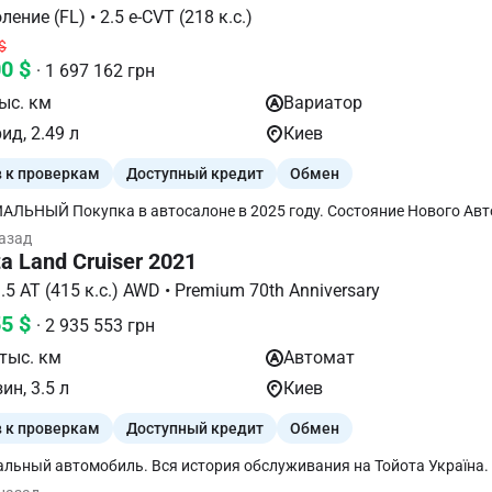
й Все Ассистенты! Беспроводная зарядка Apple CarPlay Подогрев ру
V поколение (FL) • 2.5 e-CVT (218 к.с.)
ев лобового стекла Сигнализация Защита двигателя Торг — при ос
$
а на Сто — приветствуется! Всем мирного неба!
00 $
· 1 697 162 грн
ыс. км
Вариатор
ид, 2.49 л
Киев
в к проверкам
Доступный кредит
Обмен
 в 2025 году. Состояние Нового Авто Весь авто
заводском окрасе. ГИБРИД / расход топлива-5.5 л на 100 км Один
назад
нтии — 10 лет Бронепленка — перед и уязвимые места
a Land Cruiser 2021
рок. Навигация Кар - Плей Беспроводная зарядка. Подогрев
в руля Авто світо.
300 • 3.5 AT (415 к.с.) AWD • Premium 70th Anniversary
крышки багажника. Сервисная книга . Два ключа. Обзор на СТО -
55 $
Приветствуется! Причина продажи — Покупка новой модели.
· 2 935 553 грн
тыс. км
Автомат
ин, 3.5 л
Киев
в к проверкам
Доступный кредит
Обмен
льный автомобиль. Вся история обслуживания на Тойота Україна.
ний и окрашенных элементов. Была проведена гарантийная отзыв