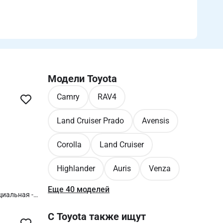
Модели Toyota
Camry
RAV4
Land Cruiser Prado
Avensis
Corolla
Land Cruiser
Highlander
Auris
Venza
Еще 40 моделей
иальная -(
проверки,
рк Тронік -
С Toyota также ищут
дних