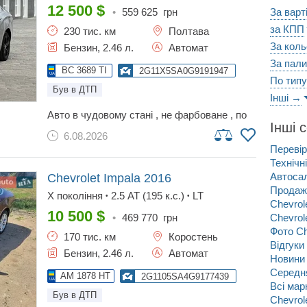
не пропонувати! майданчикам-салонам та
12 500
$
•
559 625
грн
За варт
іншим подібним прохання не турбувати не
за КПП
230 тис. км
Полтава
гайте свого дорогоцінного часу!
За кол
Бензин, 2.46 л.
Автомат
За пал
BC 3689 TI
2G11X5SA0G9191947
По типу
Був в ДТП
Інші →
авто в чудовому стані , не фарбоване , по
Інші 
америці ціле , з адекватним розхідом і на
6.08.2026
звичайному автоматі , великий сімейний
Перевір
седан з дуже великим багажником . салон і
Технічн
кузов має мінімальні сліди використання .
можливий обмін
Автосал
Chevrolet Impala
2016
Продаж 
X покоління
2.5 AT (195 к.с.)
LT
•
•
Chevrol
10 500
$
•
469 770
грн
Chevrol
Фото Ch
170 тис. км
Коростень
Відгуки
Бензин, 2.46 л.
Автомат
Новини 
Середня
AM 1878 HT
2G1105SA4G9177439
Всі ма
Був в ДТП
Chevrol