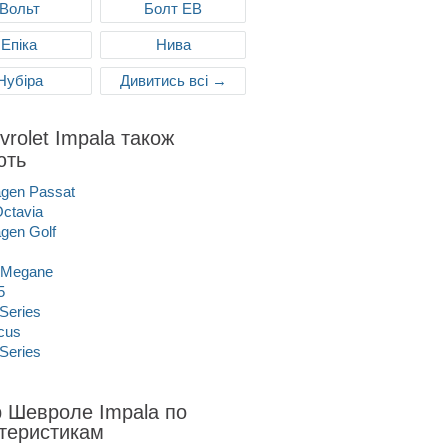
Вольт
Болт ЕВ
Епіка
Нива
Нубіра
Дивитись всі →
vrolet Impala також
ють
gen Passat
ctavia
gen Golf
 Megane
5
Series
cus
Series
р Шевроле Impala по
теристикам