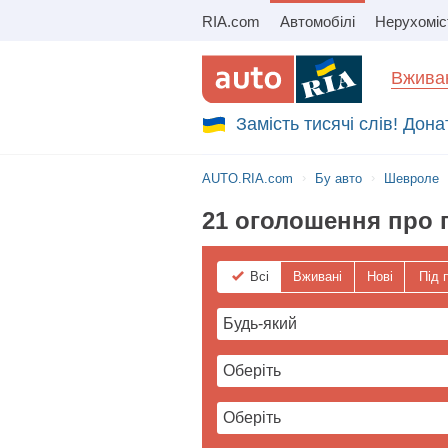
RIA.com
Автомобілі
Нерухоміс
Збір на авто для ЗСУ
Вживан
Замість тисячі слів! Дон
AUTO.RIA.com
Бу авто
Шевроле
21 оголошення про п
Всі
Вживані
Нові
Під 