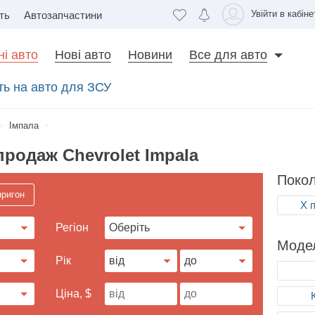
Увійти в кабіне
ть
Автозапчастини
і авто
Нові авто
Новини
Все для авто
ать на авто для ЗСУ
Імпала
родаж Chevrolet Impala
Покол
пригон
X 
Регіон
Модел
Рік
Ціна, $