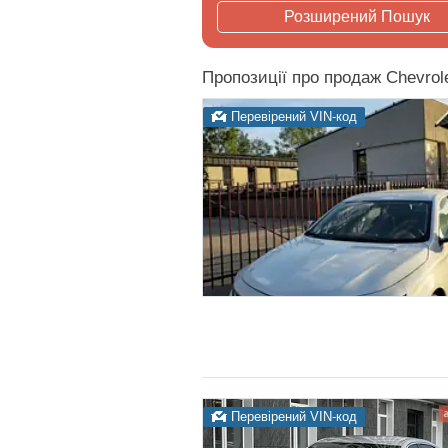
Розширений Пошук
Пропозиції про продаж Chevrole
Перевірений VIN-код
Перевірений VIN-код