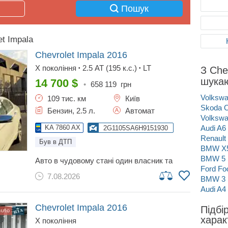
Пошук
t Impala
Chevrolet Impala
2016
X покоління
2.5 AT (195 к.с.)
LT
З Che
•
•
шука
14 700
$
•
658 119
грн
Volkswa
109 тис. км
Київ
Skoda O
Бензин, 2.5 л.
Автомат
Volkswa
KA 7860 AX
Audi A6
2G1105SA6H9151930
Renault
Був в ДТП
BMW X
BMW 5 
авто в чудовому стані один власник та
Ford Fo
одна реєстрація в україні будь яку
7.08.2026
інформація про авто по телефону та при
BMW 3 
зустрічі перевірка та огляд на будь якому
Audi A4
сто за вашим бажанням реальний розхід по
місту з кондиціонером або підігрівом 10.4
Chevrolet Impala
2016
Підбі
л/100км в спокійній їзді якщо придавлювати
харак
X покоління
то 11+ обмін на авто-нерухомість і таке інше