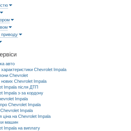
істю
ьором
ивом
 приводу
сервіси
ка авто
і характеристики Chevrolet Impala
они Chevrolet
нових Chevrolet Impala
et Impala після ДТП
et Impala з-за кордону
evrolet Impala
 про Chevrolet Impala
Chevrolet Impala
 ціна на Chevrolet Impala
рки машин
et Impala на виплату