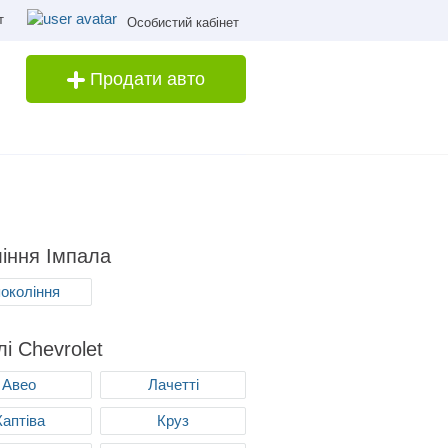
т
Особистий кабінет
Продати авто
іння Імпала
покоління
і Chevrolet
Авео
Лачетті
Каптіва
Круз