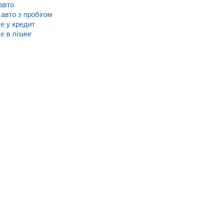
авто
 авто з пробігом
е у кредит
 в лізинг