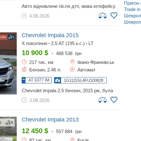
Пригон 
авто відновлене після дтп, мова інтефейсу
Trade in
українська.
Шеврол
4.08.2026
Шевроле
Chevrolet Impala
2015
X покоління
2.5 AT (195 к.с.)
LT
•
•
10 900
$
•
488 538
грн
217 тис. км
Івано-Франківськ
Бензин, 2.46 л.
Автомат
AT 6377 IM
1G1115SL4FU100828
chevrolet impala 2.5 бензин, 2015 рік, була
імпортована з сша з невеликими
3.08.2026
пошкодженнями. автомобіль у хорошому
технічному та візуальному стані. двигун 2.5
працює рівно, коробка передач перемикає
плавно, ходова без сторонніх шумів. салон
Chevrolet Impala
2013
чистий та доглянутий, не потребує
12 450
$
вкладень. комплектація включає клімат-
•
557 884
грн
контроль, круїз-контроль, камера заднього
82 тис. км
Косів