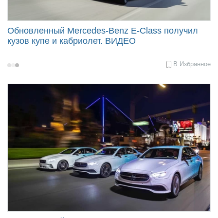
Обновленный Mercedes-Benz E-Class получил
кузов купе и кабриолет. ВИДЕО
В Избранное
2020-
05-
28
09:10