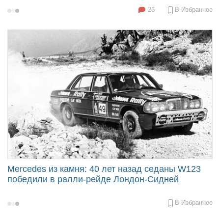
26
В Избранное
2018-
02-
02
11:00
Mercedes из камня: 40 лет назад седаны W123
победили в ралли-рейде Лондон-Сидней
В Избранное
2017-
09-