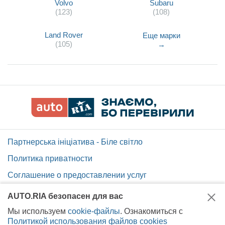
Volvo
Subaru
(123)
(108)
Land Rover
Еще марки
(105)
→
Партнерська ініціатива - Біле світло
Политика приватности
Соглашение о предоставлении услуг
Помощь по сайту AUTO.RIA
AUTO.RIA безопасен для вас
Карта сайта
Мы используем
cookie-файлы
. Ознакомиться с
Политикой использования файлов cookies
Вакансии AUTO.RIA