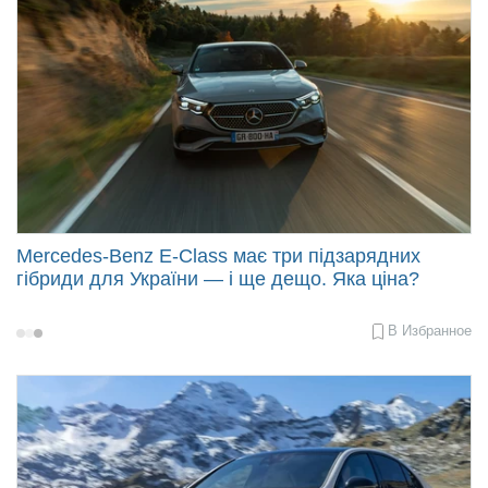
Продать авто
Mercedes-Benz E-Class має три підзарядних
гібриди для України — і ще дещо. Яка ціна?
В Избранное
2024-
05-
28
15:01