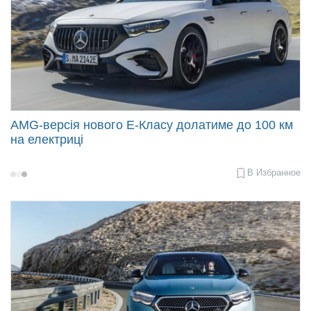
AMG-версія нового E-Класу долатиме до 100 км
на електриці
В Избранное
2024-
03-
11
16:11