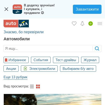
В додатку зручніше!
Завантажити
І купувати, і
продавати 😉
Знаємо, бо перевірили
Вход в кабинет
Автомобили
Збір на авто для ЗСУ
Автомобили б/у
Избранное
События
Тест-драйвы
Журнал
Новые авто
Акции
Электромобили
Выбираем б/у авто
Новости
Еще 13 рубрик
Отзывы об авто
Вид просмотра:
Все для авто
Загрузить приложение