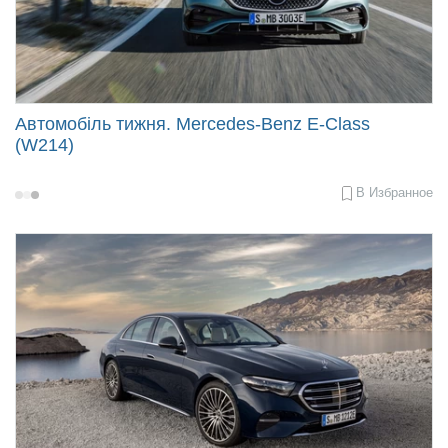
Автомобіль тижня. Mercedes-Benz E-Class
(W214)
В Избранное
2023-
05-
08
08:50