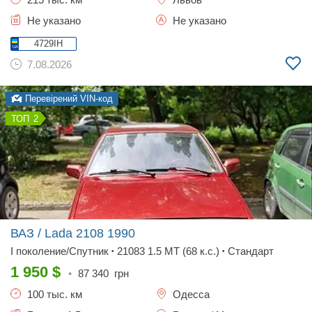
Не указано
Не указано
4729IH
7.08.2026
Перевірений VIN-код
2
ВАЗ / Lada 2108
1990
I поколение/Спутник
21083 1.5 MT (68 к.с.)
Стандарт
•
•
1 950
$
•
87 340
грн
100 тыс. км
Одесса