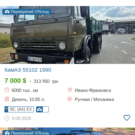
Перевірений VIN-код
КамАЗ 55102
1990
7 000
$
•
313 950
грн
6000 тыс. км
Ивано-Франковск
Дизель, 10.85 л.
Ручная / Механика
BC 1641 EX
9.08.2026
Перевірений VIN-код