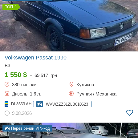
1
Volkswagen Passat
1990
B3
1 550
$
•
69 517
грн
380 тыс. км
Куликов
Дизель, 1.6 л.
Ручная / Механика
DI 8663 AH
WVWZZZ31ZLB010623
9.08.2026
Перевірений VIN-код