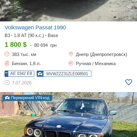
Volkswagen Passat
1990
B3
1.8 AT (90 к.с.)
Base
•
•
1 800
$
•
80 694
грн
383 тыс. км
Днепр (Днепропетровск)
Бензин, 1.8 л.
Ручная / Механика
AE 0342 EB
WVWZZZ31ZLE008501
7.07.2026
Перевірений VIN-код