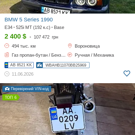
BMW 5 Series
1990
E34
525i МТ (192 к.с)
Base
•
•
2 400
$
•
107 472
грн
494 тыс. км
Вороновица
Газ пропан-бутан / Бензин, 2.5 л.
Ручная / Механика
AB 8521 KK
WBAHB11070BB25969
11.06.2026
Перевірений VIN-код
6