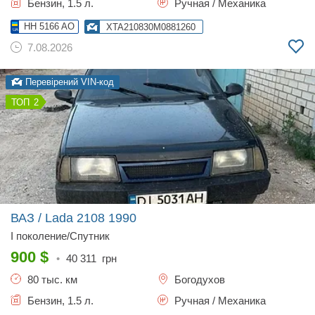
Бензин, 1.5 л.
Ручная / Механика
HH 5166 AO
XTA210830M0881260
7.08.2026
Перевірений VIN-код
2
ВАЗ / Lada 2108
1990
I поколение/Спутник
900
$
•
40 311
грн
80 тыс. км
Богодухов
Бензин, 1.5 л.
Ручная / Механика