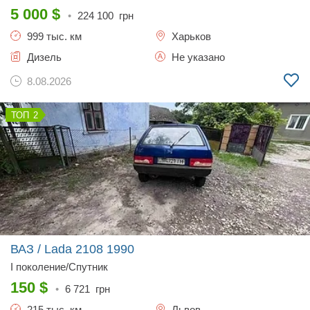
5 000
$
•
224 100
грн
999 тыс. км
Харьков
Дизель
Не указано
8.08.2026
2
ВАЗ / Lada 2108
1990
I поколение/Спутник
150
$
•
6 721
грн
215 тыс. км
Львов