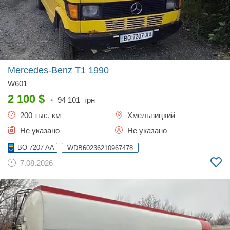
Mercedes-Benz T1
1990
W601
2 100
$
•
94 101
грн
200 тыс. км
Хмельницкий
Не указано
Не указано
BO 7207 AA
WDB60236210967478
7.08.2026