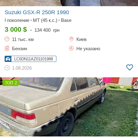
Suzuki GSX-R 250R
1990
I поколение
MT (45 к.с.)
Base
•
•
3 000
$
•
134 400
грн
11 тыс. км
Киев
Бензин
Не указано
LC6DN11AZ01101988
1.08.2026
2