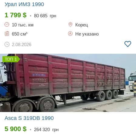
Урал ИМЗ
1990
1 799
$
•
80 685
грн
10 тыс. км
Корец
650 см³
Не указано
2.08.2026
1
Asca S 319DB
1990
5 900
$
•
264 320
грн