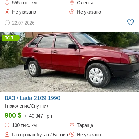
555 тыс. км
Одесса
Не указано
Не указано
22.07.2026
1
ВАЗ / Lada 2109
1990
I поколение/Спутник
900
$
•
40 347
грн
100 тыс. км
Тараща
Газ пропан-бутан / Бензин
Не указано