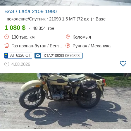
ВАЗ / Lada 2109
1990
I поколение/Спутник
21093 1.5 MT (72 к.с.)
Base
•
•
1 080
$
•
48 394
грн
130 тыс. км
Коломыя
Газ пропан-бутан / Бензин, 1.5 л.
Ручная / Механика
AT 6126 CT
XTA210930L0679823
4.08.2026