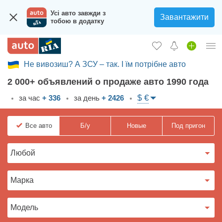
Усі авто завжди з
Завантажити
тобою в додатку
Не вивозиш? А ЗСУ – так. І їм потрібне авто
Вход в кабинет
2 000+ объявлений о продаже авто 1990 года
Збір на авто для ЗСУ
$ €
за час
+ 336
за день
+ 2426
Автомобили б/у
Все
авто
Б/у
Новые
Под пригон
Новые авто
Новости
Отзывы об авто
Все для авто
Загрузить приложение