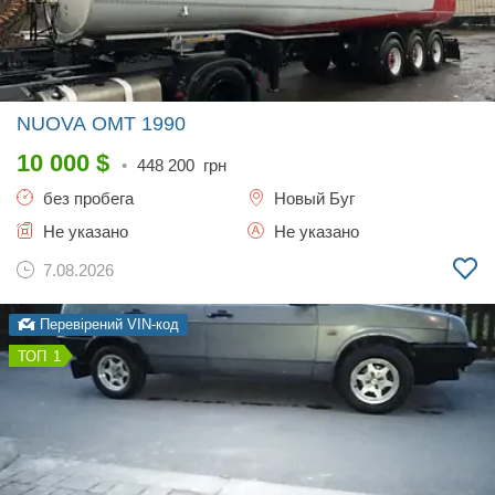
NUOVA OMT
1990
10 000
$
•
448 200
грн
без пробега
Новый Буг
Не указано
Не указано
7.08.2026
Перевірений VIN-код
1