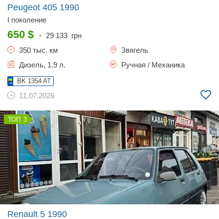
Peugeot 405
1990
I поколение
650
$
•
29 133
грн
350 тыс. км
Звягель
Дизель, 1.9 л.
Ручная / Механика
BK 1354 AT
11.07.2026
3
Renault 5
1990