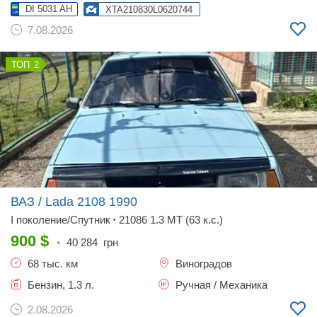
DI 5031 AH
XTA210830L0620744
7.08.2026
2
ВАЗ / Lada 2108
1990
I поколение/Спутник
21086 1.3 MT (63 к.с.)
•
900
$
•
40 284
грн
68 тыс. км
Виноградов
Бензин, 1.3 л.
Ручная / Механика
2.08.2026