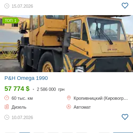
15.07.2026
1
P&H Omega
1990
57 774
$
•
2 586 000
грн
60 тыс. км
Кропивницкий (Кировоград)
Дизель
Автомат
10.07.2026