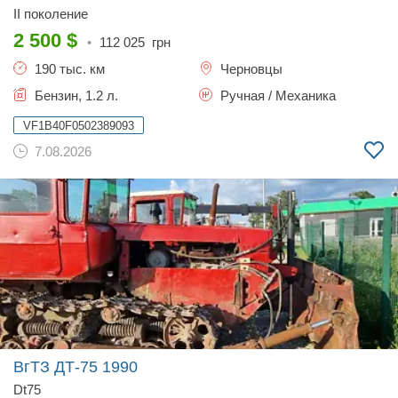
II поколение
2 500
$
•
112 025
грн
190 тыс. км
Черновцы
Бензин, 1.2 л.
Ручная / Механика
VF1B40F0502389093
7.08.2026
ВгТЗ ДТ-75
1990
Dt75