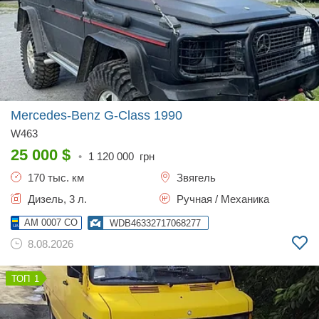
Mercedes-Benz G-Class
1990
W463
25 000
$
•
1 120 000
грн
170 тыс. км
Звягель
Дизель, 3 л.
Ручная / Механика
AM 0007 CO
WDB46332717068277
8.08.2026
1