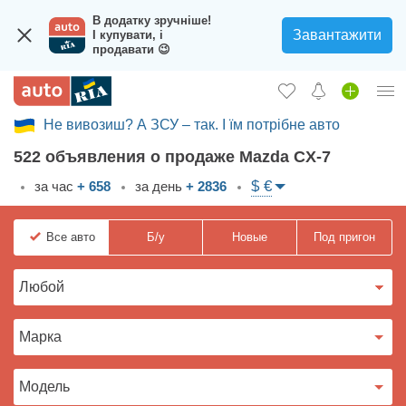
В додатку зручніше!
Завантажити
І купувати, і
продавати 😉
Не вивозиш? А ЗСУ – так. І їм потрібне авто
Вход в кабинет
522 объявления о продаже Mazda CX-7
Збір на авто для ЗСУ
$ €
за час
+ 658
за день
+ 2836
Автомобили б/у
Все
авто
Б/у
Новые
Под пригон
Новые авто
Новости
Отзывы об авто
Все для авто
Загрузить приложение