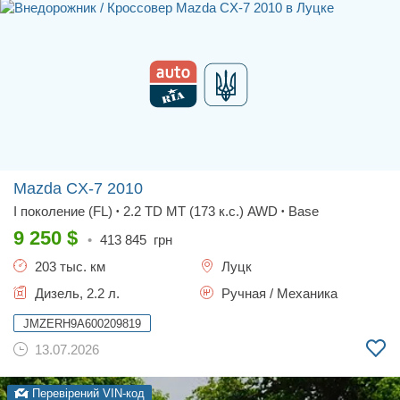
Mazda CX-7
2010
I поколение (FL)
2.2 TD MT (173 к.с.) AWD
Base
•
•
9 250
$
•
413 845
грн
203 тыс. км
Луцк
Дизель, 2.2 л.
Ручная / Механика
JMZERH9A600209819
13.07.2026
Перевірений VIN-код