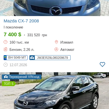
Mazda CX-7
2008
I поколение
7 400
$
•
331 520
грн
160 тыс. км
Измаил
Бензин, 2.26 л.
Автомат
BH 5049 MT
JM3ER29L080209679
12.07.2026
Перевірений VIN-код
5