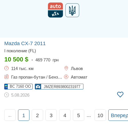
Mazda CX-7
2011
I поколение (FL)
10 500
$
•
469 770
грн
114 тыс. км
Львов
Газ пропан-бутан / Бензин, 2.26 л.
Автомат
BC 7160 OO
JMZER893800231977
5.08.2026
...
←
1
2
3
4
5
10
Впере