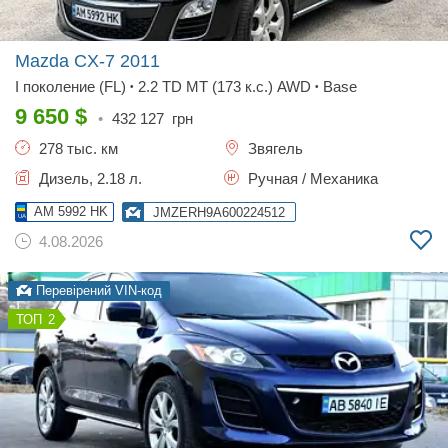
Mazda CX-7
2011
I поколение (FL)
2.2 TD MT (173 к.с.) AWD
Base
•
•
9 650
$
•
432 127
грн
278 тыс. км
Звягель
Дизель, 2.18 л.
Ручная / Механика
AM 5992 HK
JMZERH9A600224512
4.08.2026
Перевірений VIN-код
2