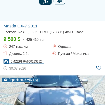
Mazda CX-7
2011
I поколение (FL)
2.2 TD MT (173 к.с.) AWD
Base
•
•
9 500
$
•
425 410
грн
247 тыс. км
Одесса
Дизель, 2.2 л.
Ручная / Механика
JMZERH9A600233282
30.07.2026
Перевірений VIN-код