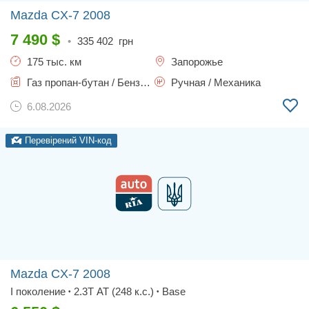
Mazda CX-7
2008
7 490
$
•
335 402
грн
175 тыс. км
Запорожье
Газ пропан-бутан / Бензин, 2.3 л.
Ручная / Механика
6.08.2026
Перевірений VIN-код
Mazda CX-7
2008
I поколение
2.3T AT (248 к.с.)
Base
•
•