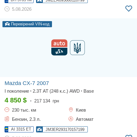
JMZER893880110799
5.08.2026
Перевірений VIN-код
Mazda CX-7
2007
I поколение
2.3T AT (248 к.с.) AWD
Base
•
•
4 850
$
•
217 134
грн
230 тыс. км
Киев
Бензин, 2.3 л.
Автомат
AI 3315 ET
JM3ER293170157199