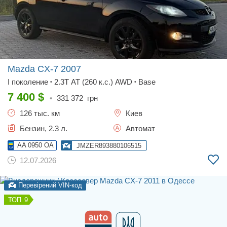
Mazda CX-7
2007
I поколение
2.3T AT (260 к.с.) AWD
Base
•
•
7 400
$
•
331 372
грн
126 тыс. км
Киев
Бензин, 2.3 л.
Автомат
AA 0950 OA
JMZER893880106515
12.07.2026
Перевірений VIN-код
9