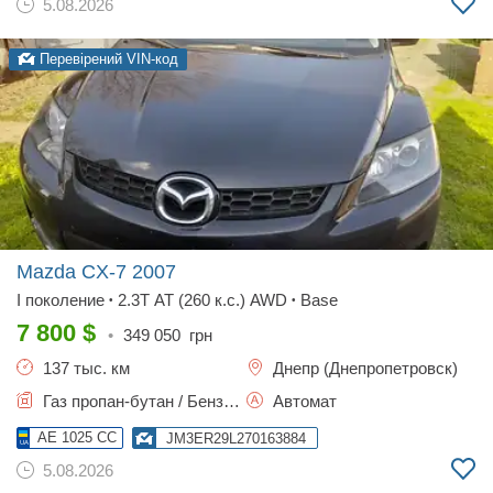
5.08.2026
Перевірений VIN-код
Mazda CX-7
2007
I поколение
2.3T AT (260 к.с.) AWD
Base
•
•
7 800
$
•
349 050
грн
137 тыс. км
Днепр (Днепропетровск)
Газ пропан-бутан / Бензин, 2.3 л.
Автомат
AE 1025 CC
JM3ER29L270163884
5.08.2026