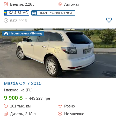
Бензин, 2.26 л.
Автомат
KA 4181 MC
JMZER893800217851
6.08.2026
Перевірений VIN-код
Mazda CX-7
2010
I поколение (FL)
9 900
$
•
443 223
грн
181 тыс. км
Ровно
Дизель, 2.18 л.
Не указано