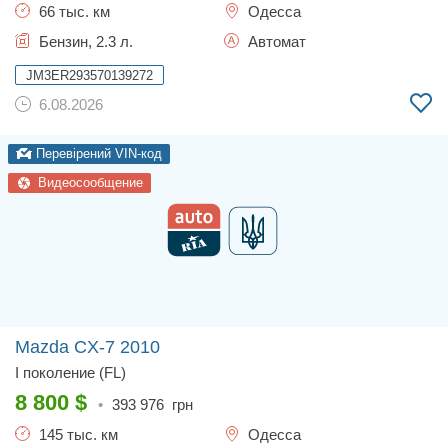
66 тыс. км
Одесса
Бензин, 2.3 л.
Автомат
JM3ER293570139272
6.08.2026
Перевірений VIN-код
Видеосообщение
Mazda CX-7
2010
I поколение (FL)
8 800
$
•
393 976
грн
145 тыс. км
Одесса