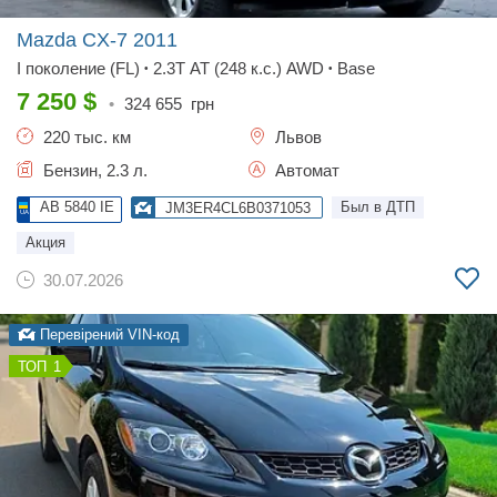
Mazda CX-7
2011
I поколение (FL)
2.3T AT (248 к.с.) AWD
Base
•
•
7 250
$
•
324 655
грн
220 тыс. км
Львов
Бензин, 2.3 л.
Автомат
AB 5840 IE
Был в ДТП
JM3ER4CL6B0371053
Акция
30.07.2026
Перевірений VIN-код
1