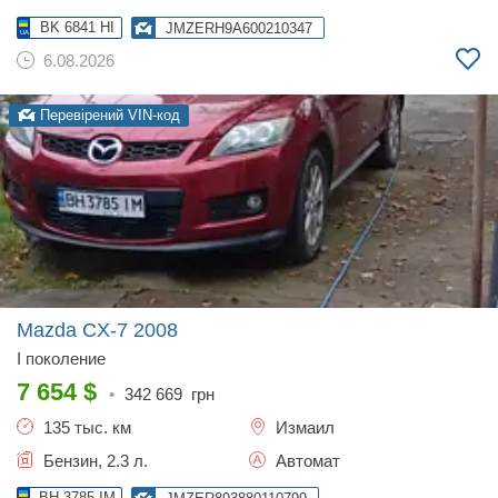
BK 6841 HI
JMZERH9A600210347
6.08.2026
Перевірений VIN-код
Mazda CX-7
2008
I поколение
7 654
$
•
342 669
грн
135 тыс. км
Измаил
Бензин, 2.3 л.
Автомат
BH 3785 IM