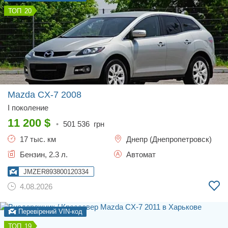
20
Mazda CX-7
2008
I поколение
11 200
$
•
501 536
грн
17 тыс. км
Днепр (Днепропетровск)
Бензин, 2.3 л.
Автомат
JMZER893800120334
4.08.2026
Перевірений VIN-код
19