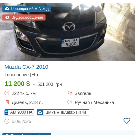
Перевірений VIN-код
Видеосообщение
Mazda CX-7
2010
I поколение (FL)
11 200
$
•
501 200
грн
222 тыс. км
Звягель
Дизель, 2.18 л.
Ручная / Механика
AM 9080 HA
JMZERH9A600213148
5.08.2026