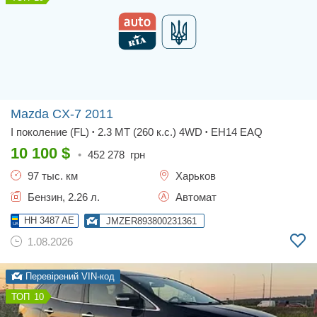
Mazda CX-7
2011
I поколение (FL)
2.3 MT (260 к.с.) 4WD
EH14 EAQ
•
•
10 100
$
•
452 278
грн
97 тыс. км
Харьков
Бензин, 2.26 л.
Автомат
HH 3487 AE
JMZER893800231361
1.08.2026
Перевірений VIN-код
10