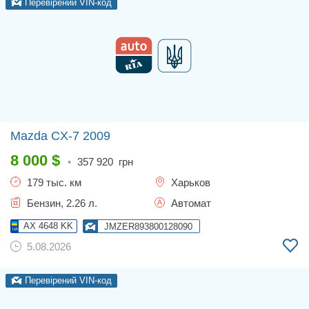
Перевірений VIN-код
Mazda CX-7
2009
8 000
$
•
357 920
грн
179 тыс. км
Харьков
Бензин, 2.26 л.
Автомат
AX 4648 KK
JMZER893800128090
5.08.2026
Перевірений VIN-код