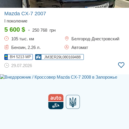
Mazda CX-7
2007
I поколение
5 600
$
•
250 768
грн
105 тыс. км
Белгород-Днестровский
Бензин, 2.26 л.
Автомат
BH 5213 MP
JM3ER29L080169488
29.07.2026