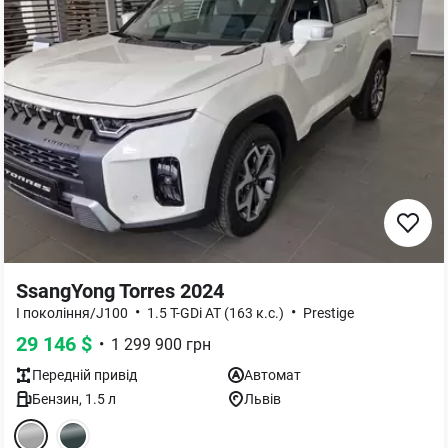
SsangYong Torres 2024
•
•
I покоління/J100
1.5 T-GDi AT (163 к.с.)
Prestige
29 146
$
•
1 299 900
грн
Передній
привід
Автомат
Бензин
,
1.5
л
Львів