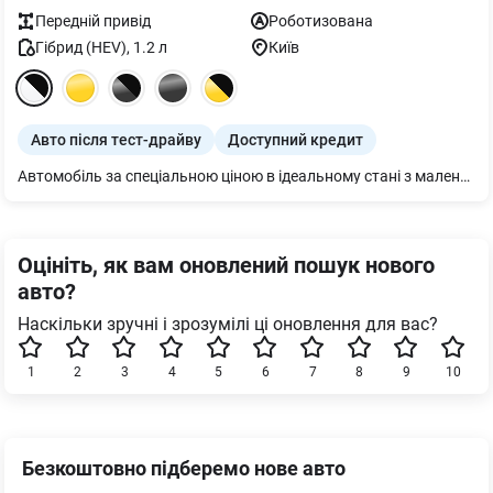
Передній
привід
Роботизована
Гібрид (HEV)
,
1.2
л
Київ
Авто після тест-драйву
Доступний кредит
Автомобіль за спеціальною ціною в ідеальному стані з маленьким пробігом всього 520 км. Автомобіль 2025 року виробництва з додатковою знижкою! Поспішайте, він такий лише один! Абсолютно новий, сучасний та динамічний Jeep Avenger e-Hybrid офіційно в наявності в автосалоні Ілта на Печерську. Прекрасна комплектація та велика кількість сучасних систем безпеки: - Адаптивний круїх контроль з утриманням в центрі смуги та асистент в заторах - Система зчитування дорожніх знаків - Система попередження про пішохода та велосипедиста з функцією екстреного гальмування - Система моніторингу "сліпих зон" - Сигналізатор втоми водія - Електрона система контролю стійкості під час спуску (Hill Descent Control) Також, у Вашому розпоряджені бездротові Apple Carplay та Android Auto, електропривід кришки багажника, сенсорний дисплей діагоналлю 10.25 дюймів, комфортні сидіння з підігрівом, автоматичний клімат-контроль та багато іншого. Поспішайте завітати до автосалону Ілта на Печерську і пройти тест-драйв на абсолютно новому Jeep Avenger
Оцініть, як вам оновлений пошук нового
авто?
Наскільки зручні і зрозумілі ці оновлення для вас?
1
2
3
4
5
6
7
8
9
10
Безкоштовно підберемо нове авто