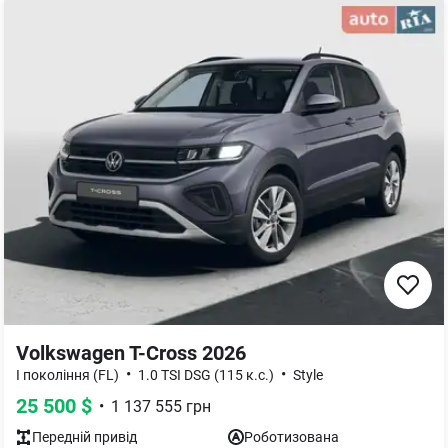
Volkswagen T-Cross 2026
•
•
I покоління (FL)
1.0 TSI DSG (115 к.с.)
Style
25 500
$
•
1 137 555
грн
Передній
привід
Роботизована