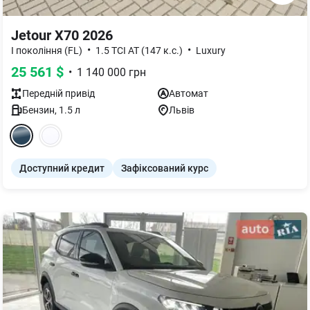
Jetour X70 2026
•
•
І покоління (FL)
1.5 TCI AT (147 к.с.)
Luxury
25 561
$
•
1 140 000
грн
Передній
привід
Автомат
Бензин
,
1.5
л
Львів
Доступний кредит
Зафіксований курс