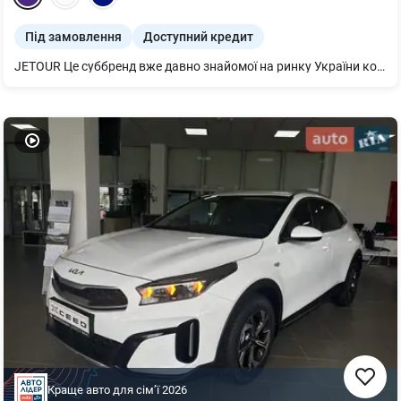
Під замовлення
Доступний кредит
JETOUR Це суббренд вже давно знайомої на ринку України компанії Chery Automobile Co. Ltd., створений у 2018 році підрозділом холдингу Chery Commercial Vehicle Company і розрахований на більш молоду аудиторію. Базуючись на накопиченому за понад 20 років досвіді у виробництві автомобілів, з урахуванням власних розробок міжнародної команди фахівців, JETOUR представляє сімейство інноваційних та інтелектуальних кросоверів
Краще авто для сімʼї
2026