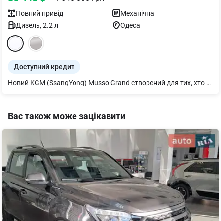
Повний
привід
Механічна
Дизель
,
2.2
л
Одеса
Доступний кредит
Новий KGM (SsangYong) Musso Grand створений для тих, хто очікує від автомобіля більше. Більше простору. Більше можливостей. Більше впевненості на будь-якому покритті. Завдяки міцній рамній конструкції, підключаємому повному приводу 4WD, вантажній платформі збільшеного об'єму та тяговому зусиллю до 3,5 тонни Musso Grand однаково впевнено почувається як у роботі, так і під час подорожей.
Вас також може зацікавити