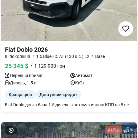
Fiat Doblo 2026
•
•
III покоління
1.5 BlueHDi AT (130 к.с.) L2
Base
25 345
$
•
1 129 900
грн
Передній
привід
Автомат
Дизель
,
1.5
л
Київ
Краща ціна
Доступний кредит
Fiat Doblo довга база 1.5 дизель з автоматичною КПП на 8 передач