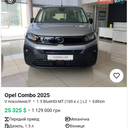
Opel Combo 2025
•
•
V покоління/F
1.5 BlueHDi MT (100 к.с.) L2
Edition
25 325
$
•
1 129 000
грн
Передній
привід
Механічна
Дизель
,
1.5
л
Вінниця