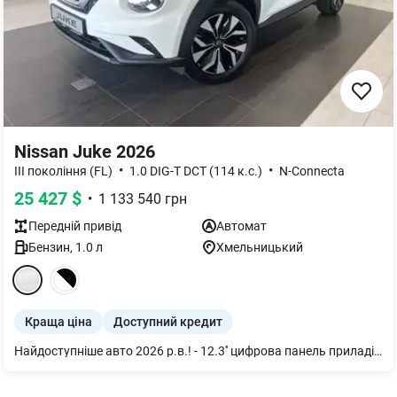
Nissan Juke 2026
•
•
III покоління (FL)
1.0 DIG-T DCT (114 к.с.)
N-Connecta
25 427
$
•
1 133 540
грн
Передній
привід
Автомат
Бензин
,
1.0
л
Хмельницький
Краща ціна
Доступний кредит
Найдоступніше авто 2026 р.в.! - 12.3'' цифрова панель приладів - 12.3” сенсорний екран, камера заднього виду - застосунок для смартфона NissanConnect Services - Вбудована навігація Україна+Європа - Підтримка бездротових Apple CarPlay®/Android Auto® - Бездротова зарядка смартфона 15W - 2 USB-C роз'єми 2.4A для заднього ряду - Full LED фари з системою автоматичного перемикання на дальній (HBA) - 6 подушок безпеки - Інтелектуальні системи безпеки (LDW, HBA, FEB, BSW, TSR, СТА, VDC, тощо) - Клімат-контроль - Датчик дощу та світла - Електричне стоянкове гальмо з функцією утримання AUTO HOLD - Налаштування режимів руху (ECO/NORMAL/SPORT) - Система безключового доступу i-key - Електричний підігрів лобового скла TermaClear - Підігрів передніх сидінь і дзеркал - Підігрів керма - Передній підлокітник - Задні парктроніки - 17'' диски Sakura - Система моніторингу тиску в шинах (TMPS)