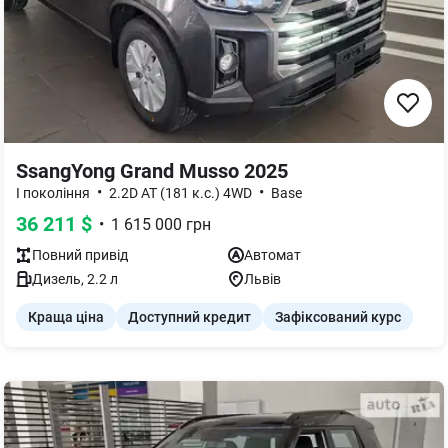
SsangYong Grand Musso 2025
•
•
I покоління
2.2D AT (181 к.с.) 4WD
Base
36 211
$
•
1 615 000
грн
Повний
привід
Автомат
Дизель
,
2.2
л
Львів
Краща ціна
Доступний кредит
Зафіксований курс