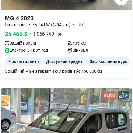
MG 4 2023
•
•
І покоління
EV 64 kWh (204 к.с.)
LUX +
25 465
$
•
1 056 760
грн
Задній
привід
435 км
Електро
,
64
кВт·год
Вінниця
7 років гарантії
Доступний кредит
Зафіксований курс
Офіційний MG4 з гарантією 7 років або 150 000км