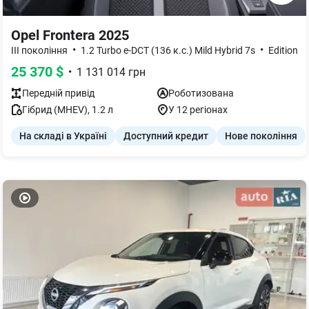
Opel Frontera 2025
•
•
III покоління
1.2 Turbo e-DCT (136 к.с.) Mild Hybrid 7s
Edition
25 370
$
•
1 131 014
грн
Передній
привід
Роботизована
Гібрид (MHEV)
,
1.2
л
У 12 регіонах
На складі в Україні
Доступний кредит
Нове покоління