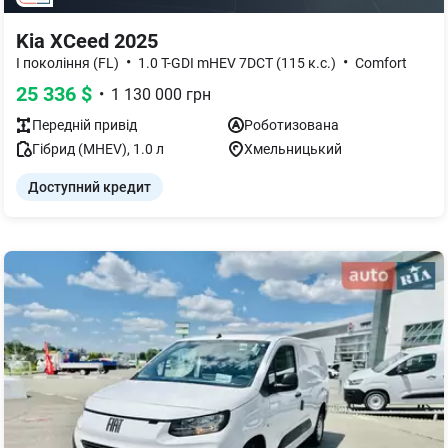
Kia XCeed 2025
•
•
І покоління (FL)
1.0 T-GDI mHEV 7DCT (115 к.с.)
Comfort
25 336
$
•
1 130 000
грн
Передній
привід
Роботизована
Гібрид (MHEV)
,
1.0
л
Хмельницький
Доступний кредит