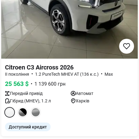
Citroen C3 Aircross 2026
•
•
II покоління
1.2 PureTech MHEV AT (136 к.с.)
Max
25 563
$
•
1 139 600
грн
Передній
привід
Автомат
Гібрид (MHEV)
,
1.2
л
Харків
Доступний кредит