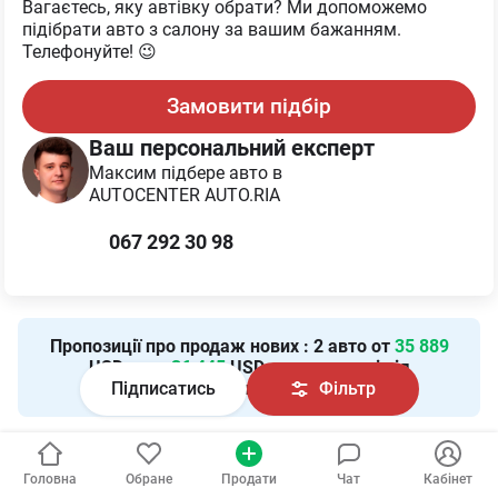
Вагаєтесь, яку автівку обрати? Ми допоможемо
підібрати авто з салону за вашим бажанням.
Телефонуйте! 😉
Замовити підбір
Ваш персональний експерт
Максим
підбере авто в
AUTOCENTER AUTO.RIA
067 292 30 98
Пропозиції про продаж нових
:
2
авто от
35 889
USD — до
36 445
USD в залежності від
комплектації та модифікації авто.
Підписатись
Фільтр
Ціни на:
Головна
Обране
Продати
Чат
Кабінет