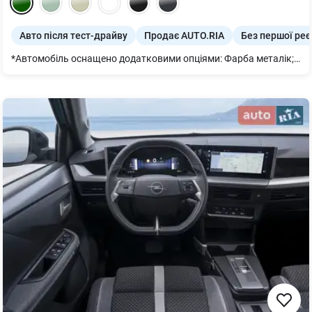
Авто після тест-драйву
Продає AUTO.RIA
Без першої реє
*Автомобіль оснащено додатковими опціями: Фарба металік; підігрів керма, передніх сидінь, камера 360; задній та передній парктронік; система сліпих зон.