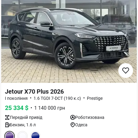
Jetour X70 Plus 2026
•
•
I покоління
1.6 TGDI 7-DCT (190 к.с)
Prestige
25 334
$
•
1 140 000
грн
Передній
привід
Роботизована
Бензин
,
1.6
л
Одеса