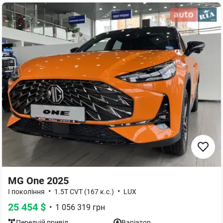
MG One 2025
•
•
I покоління
1.5T CVT (167 к.с.)
LUX
25 454
$
•
1 056 319
грн
Передній
привід
Варіатор