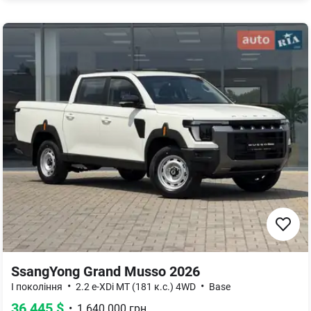
SsangYong Grand Musso 2026
•
•
I покоління
2.2 e-XDi MT (181 к.с.) 4WD
Base
36 445
$
•
1 640 000
грн