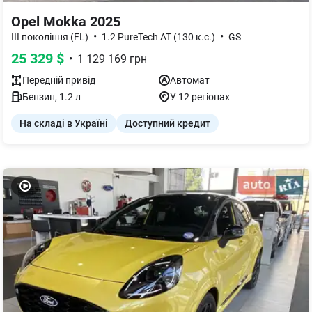
Opel Mokka 2025
•
•
III покоління (FL)
1.2 PureTech AT (130 к.с.)
GS
25 329
$
•
1 129 169
грн
Передній
привід
Автомат
Бензин
,
1.2
л
У 12 регіонах
На складі в Україні
Доступний кредит