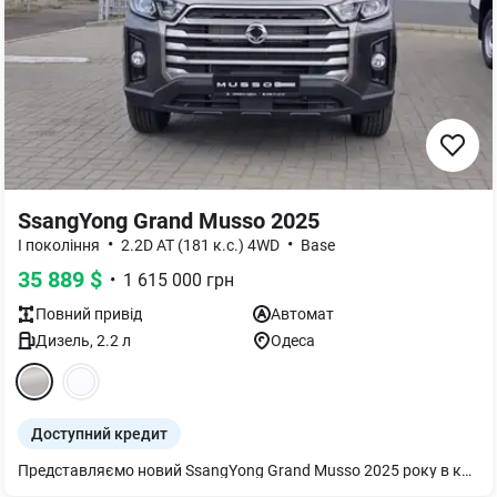
SsangYong Grand Musso 2025
•
•
I покоління
2.2D AT (181 к.с.) 4WD
Base
35 889
$
•
1 615 000
грн
Повний
привід
Автомат
Дизель
,
2.2
л
Одеса
Доступний кредит
Представляємо новий SsangYong Grand Musso 2025 року в комплектації Base. Цей практичний пікап оснащений потужним дизельним двигуном 2.2D (181 к.с.) та автоматичною коробкою передач, що у поєднанні з повним приводом забезпечує впевненість на будь-якій дорозі.