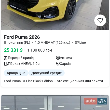
Ford Puma 2026
•
•
II покоління (FL)
1.0 MHEV AT (125 к.с.)
ST-Line
25 331
$
•
1 130 000
грн
Передній
привід
Автомат
Гібрид (MHEV)
,
1.0
л
Харків
Краща ціна
Доступний кредит
Ford Puma ST-Line Black Edition — это специальная или пакетная версия популярного компактного кроссовера от Ford, выделяющаяся эксклюзивными элементами дизайна в глубоком черном цвете. В официальных дилерских сетях эта модификация часто представлена как пакет ST-Line Black Edition на базе обновленного поколения Puma.Ключевые особенности версии Black EditionЧерный стайлинг-пакет: Крыша, корпуса боковых зеркал и элементы радиаторной решетки выполнены в контрастном глянцево-черном цвете.Спортивный обвес ST-Line: Измененная форма переднего и заднего бамперов, боковые юбки в цвет кузова и спортивный спойлер на задней двери.Эксклюзивные диски: Кроссовер оснащается легкосплавными дисками увеличенного диаметра со специальной темной или комбинированной отделкой.Премиальный интерьер: Салон дополнен спортивными сиденьями с темной тканевой или комбинированной обивкой, темной отделкой потолка и контрастной (часто красной) прострочкой руля и сидений. Технические характеристики и оснащениеВерсии Black Edition чаще всего базируются на современных гибридных силовых установках:Двигатель: 1.0-литровый бензиновый турбомотор EcoBoost с технологией «мягкого гибрида» (MHEV) мощностью 125 л.с. (доступны также форсированные версии).Практичность: Модель сохраняет знаменитый багажник объемом 456 литров, включая глубокую 80-литровую нишу MegaBox с дренажным отверстием для перевозки грязных вещей или чистки водой.Технологии: Обновленная цифровая панель приборов, продвинутая мультимедийная система SYNC с поддержкой Apple CarPlay / Android Auto и комплекс систем безопасности Ford Co-Pilot360