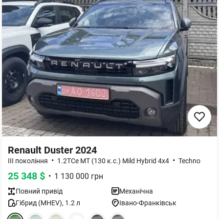
Renault Duster 2024
•
•
III покоління
1.2TCe MT (130 к.с.) Mild Hybrid 4x4
Techno
25 348
$
•
1 130 000
грн
Повний
привід
Механічна
Гібрид (MHEV)
,
1.2
л
Івано-Франківськ