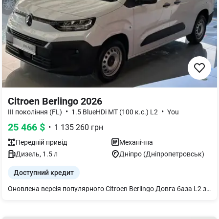
Citroen Berlingo 2026
•
•
III покоління (FL)
1.5 BlueHDi МТ (100 к.с.) L2
You
25 466
$
•
1 135 260
грн
Передній
привід
Механічна
Дизель
,
1.5
л
Дніпро (Дніпропетровськ)
Доступний кредит
Оновлена версія популярного Citroen Berlingo Довга база L2 з 6-ст. механікою Комлпектація YOU з додатковими опціями: Пакет "Комфорт": - Сидіння водія підвищеного комфорту з регулюванням по висоті, підлокітником, поперековою підтримкою; - Система автоматичного включення передніх склоочищувачів; - Протитуманні фари; - Світлодіодні фари (EcoLED