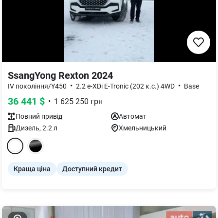
SsangYong Rexton 2024
•
•
IV покоління/Y450
2.2 e-XDi E-Tronic (202 к.с.) 4WD
Base
36 441
$
•
1 625 250
грн
Повний
привід
Автомат
Дизель
,
2.2
л
Хмельницький
Краща ціна
Доступний кредит