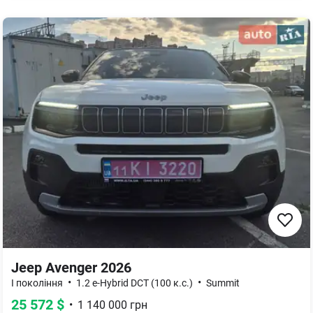
Jeep Avenger 2026
•
•
I покоління
1.2 e-Hybrid DCT (100 к.с.)
Summit
25 572
$
•
1 140 000
грн