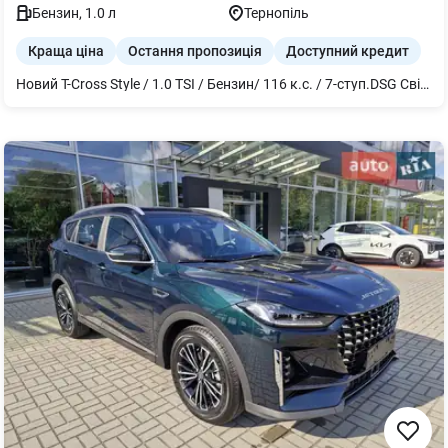
Бензин
,
1.0
л
Тернопіль
Краща ціна
Остання пропозиція
Доступний кредит
Новий T-Cross Style / 1.0 TSI / Бензин/ 116 к.с. / 7-ступ.DSG Світлодіодні фари головного світла Система безключового доступу та запуску двигуна Камера заднього виду Система попередження про фронтальне з автономним екстреним гальмуванням "Emergency Breaking" Система утримання в смузі руху Lane Assist Кондиціонер Круїз-контроль Підігрів передніх сидінь Бездротовий App-Connect та Android Auto Бездротова зарядка мобільного пристрою 17-легкосплавні диски «Bangalore» ВИГІДНІ УМОВИ ФІНАНСУВАННЯ ДЛЯ ФІЗИЧНИХ І ЮРИДИЧНИХ ОСІБ ПІД 0,01% РІЧНИХ