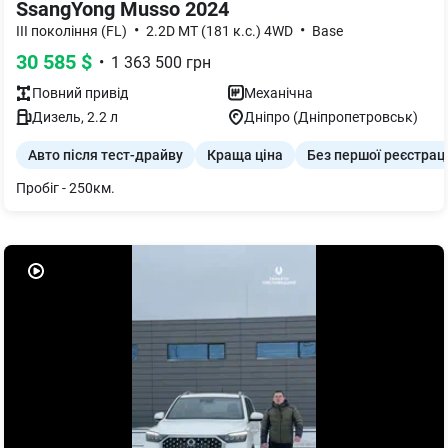
SsangYong Musso 2024
•
•
III покоління (FL)
2.2D MT (181 к.с.) 4WD
Base
30 585
$
•
1 363 500
грн
Повний
привід
Механічна
Дизель
,
2.2
л
Дніпро (Дніпропетровськ)
Авто після тест-драйву
Краща ціна
Без першої реєстраці
Пробіг - 250км.