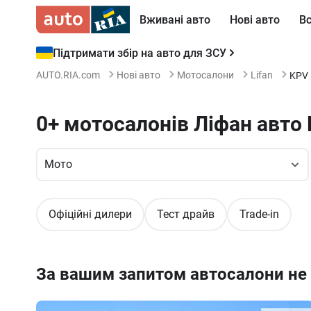
Вживані авто
Нові авто
Вс
Підтримати збір на авто для ЗСУ
AUTO.RIA.com
Нові авто
Мотосалони
Lifan
KPV
0+ мотосалонів Ліфан авто
Офіційні дилери
Тест драйв
Trade-in
За вашим запитом автосалони не 