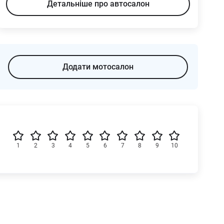
Детальніше про автосалон
Додати мотосалон
1
2
3
4
5
6
7
8
9
10