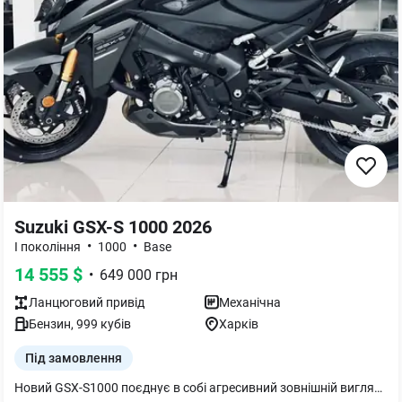
Suzuki GSX-S 1000 2026
•
•
I покоління
1000
Base
14 555
$
•
649 000
грн
Ланцюговий
привід
Механічна
Бензин
,
999
кубів
Харків
Під замовлення
Новий GSX-S1000 поєднує в собі агресивний зовнішній вигляд, безперервний крутний момент, захоплюючу керованість і поліпшену електроніку для їзди на адреналіні. Гострий. Сильний. Розумний. SUZUKI GSX-S1000 - справжній вуличний боєць.