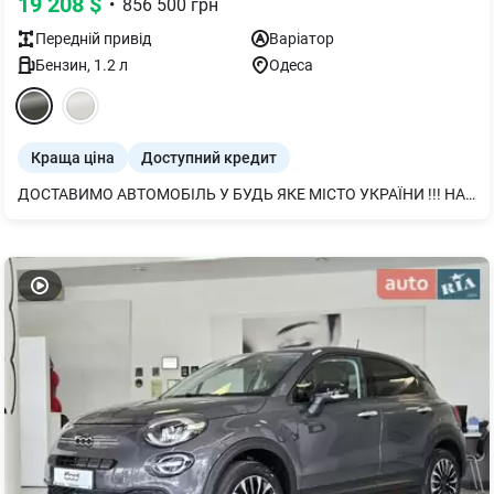
19 208
$
•
856 500
грн
Передній
привід
Варіатор
Бензин
,
1.2
л
Одеса
Краща ціна
Доступний кредит
ДОСТАВИМО АВТОМОБІЛЬ У БУДЬ ЯКЕ МІСТО УКРАЇНИ !!! НАБЕРІТЬ І МИ ПІДБЕРЕМО НАЙЗРУЧНІШИЙ ФОРМАТ ПОКУПКИ !!! АВТОМОБІЛЬ В НАЯВНОСТІ !!! Suzuki SWIFT у версії HYBRID зі ВСІМА НАЙСУЧАСНІШИМИ СИСТЕМАМИ БЕЗПЕКИ представлений в Офіційному дилерському центрі SUZUKI компаніі " Автотрейдінг Одеса " Економічний та драйвовий бензиновий двигун 1,2 з системою м’якого гібрида SHVS, надійна та перевірена автоматична коробка передач AISIN, Японська зборка Це все про Suzuki SWIFT. Комплектація GLХ включає в себе : *Система автономного автоматичного гальмування з двома датчиками (DSBS II), для виявлення автомобілів, мотоциклів, велосипедів та пішоходів * Контроль сліпих зон / попередження про перехресний рух ззаду * Адаптивний Круїз-контроль з управлінням на кермі * 7 подушок безпеки * Мультимедійна система 7-дюймів з камерою заднього огляду * Клімат - Контроль * Задні датчики паркування * Система безключового доступу і запуску двигуна * Датчик автоматичного включення світла і датчик дощу * Фари головного світла світлодіодні лінзовані