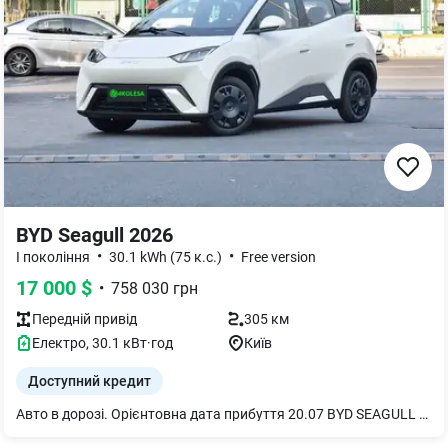
BYD Seagull 2026
•
•
I покоління
30.1 kWh (75 к.с.)
Free version
17 000
$
•
758 030
грн
Передній
привід
305 км
Електро
,
30.1
кВт·год
Київ
Доступний кредит
Авто в дорозі. Орієнтовна дата прибуття 20.07 BYD SEAGULL 305KM DYNAMIC EDITION SMART DRIVING Основні характеристики Ємність батареї, кВт 30,1 Потужність, кВт/к.с 55 / 75 Запас ходу (CLTC), км 305 Кількість місць 4 Максимальна швидкість, км/год 130 Привід Передній Швидкість зарядки (повільна/швидка), год 4,3 / 0,5 Габарити Тип кузова Хетчбек Довжина (мм) 3780 Ширина (мм) 1715 Висота (мм) 1540 Колісна база (мм) 2500 Споряджена маса (кг) 1160 Двигун Максимальна потужність електродвигуна, к.с 75 Загальна максимальна потужність (кВт) 55 Максимальна швидкість (км/год) 130 Крутний момент (Нм) 135 Кількість електромоторів 1 Тип електродвигуна Синхронний на постійних магнітах Батарея Ємність батареї (кВт/год) 30,08 Швидка зарядка (годин) 0,5 Повільна зарядка (годин) 4,3 Охолодження батареї Рідинне Тип батареї Літій-залізо-фосфатна (Blade Battery) Переднагрівання батареї Так