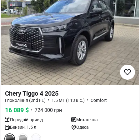
Chery Tiggo 4 2025
•
•
I покоління (2nd FL)
1.5 MT (113 к.с.)
Comfort
16 089
$
•
724 000
грн
Передній
привід
Механічна
Бензин
,
1.5
л
Одеса