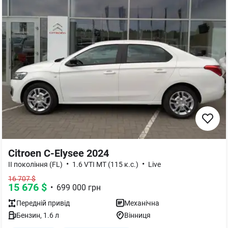
Citroen C-Elysee 2024
•
•
II покоління (FL)
1.6 VTI MT (115 к.с.)
Live
16 707
$
15 676
$
•
699 000
грн
Передній
привід
Механічна
Бензин
,
1.6
л
Вінниця