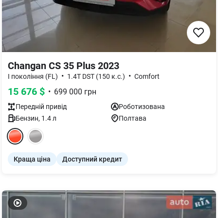
Changan CS 35 Plus 2023
•
•
I покоління (FL)
1.4T DST (150 к.с.)
Comfort
15 676
$
•
699 000
грн
Передній
привід
Роботизована
Бензин
,
1.4
л
Полтава
Краща ціна
Доступний кредит