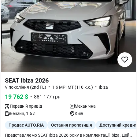
SEAT Ibiza 2026
•
•
V покоління (2nd FL)
1.6 MPI MT (110 к.с.)
Ibiza
19 762
$
•
881 177
грн
Передній
привід
Механічна
Бензин
,
1.6
л
Київ
Продає AUTO.RIA
Остання пропозиція
Доступний кредит
Представляємо SEAT Ibiza 2026 року в комплектації Ibiza. Цей практичний хетчбек оснащений динамічним бензиновим двигуном 1.6 MPI потужністю 110 к.с. та механічною коробкою передач, що забезпечує зручне керування.