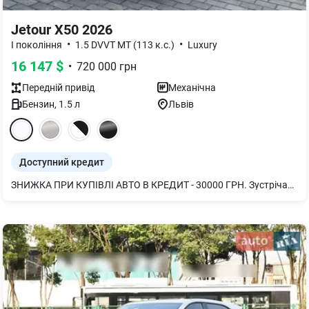
Jetour X50 2026
•
•
I покоління
1.5 DVVT MT (113 к.с.)
Luxury
16 147
$
•
720 000
грн
Передній
привід
Механічна
Бензин
,
1.5
л
Львів
Доступний кредит
ЗНИЖКА ПРИ КУПІВЛІ АВТО В КРЕДИТ - 30000 ГРН. Зустрічайте новий Jetour X50! Також, доступні чорний та білий кольори без доплати. Поєднання яскравого дизайну і динамічного вигляду. Лінії кузова додають сучасності та вишуканого стилю, підкреслюючи його привабливість Решітка радіатора з чіткими та вирізними лініями, які надають автомобілю унікальний вигляд на дорозі 10,25 дюймовий екран мультимедіа з українською мовою та підтримкою Apple Carplay & Android Auto Інтер’єр автомобіля виконаний в темних тонах з контрастними червоними вставками з сучасних матеріалів. В комплектації Преміум доступний підігрів лобового скла, керма, передніх та задніх сидінь, все, що потрібно для комфортного водіння!