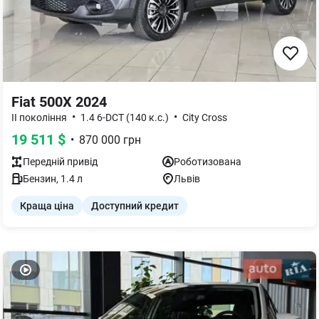
Fiat 500X 2024
•
•
II покоління
1.4 6-DCT (140 к.с.)
City Cross
19 511
$
•
870 000
грн
Передній
привід
Роботизована
Бензин
,
1.4
л
Львів
Краща ціна
Доступний кредит