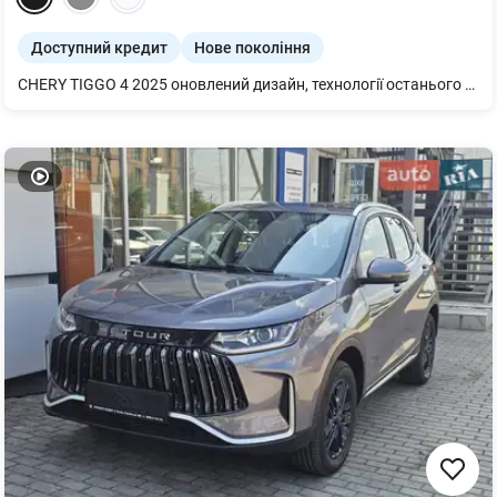
Доступний кредит
Нове покоління
CHERY TIGGO 4 2025 оновлений дизайн, технології останього покоління та впевненість у кожному русі. це кроссовер, який відчуває тебе-на світлофорі, у заторі, за містом.