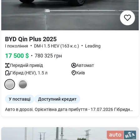
BYD Qin Plus 2025
•
•
I покоління
DM-i 1.5 HEV (163 к.с.)
Leading
17 500
$
•
780 325
грн
Передній
привід
Автомат
Гібрид (HEV)
,
1.5
л
Київ
У поставці
Доступний кредит
Авто в дорозі. Орієнтівна дата прибуття - 17.07.2026 Гібридний автомобіль BYD Qin Plus DM-i 55KM Leading Type 2025, Snow White, Cloud Grey, 16" диски. Гібридний BYD Qin Plus DM-i 55KM Leading Type 2025 — це сучасний седан, створений на ефективній платформі DM-i, що поєднує економічність гібрида з тихою та плавною роботою електроприводу. Модель вирізняється стильним силуетом, динамічним керуванням і збалансованою енергоефективністю, а також отримує оцінену багатьма систему інтелектуальної допомоги водієві «Око Бога C», що підвищує безпеку щоденних поїздок. У салоні автомобіля реалізована інноваційна концепція Surrounding Wide-View Suspended Cockpit, яка забезпечує широкий огляд і відчуття простору. Для зручності передбачено NFC-ключ у смартфоні та новий електронний перемикач передач BYD Heart, що робить керування інтуїтивним і сучасним. Qin Plus DM-i у версії Leading Type поєднує технологічність, комфорт і практичність — оптимальний вибір для міста та заміських поїздок. BYD Qin Plus DM-i 55KM Leading Type 2025: Гібридна силова установка потужністю 264 к.с. (194 кВт), 210 Нм, що забезпечує розгін до 100 км/год всього за 7,6 с. Повний запас ходу: до 2000 км (CLTC) Привід: передній Комплектація BYD Qin Plus DM-i 55KM Leading Type 2025: - Інтелектуальна система допомоги водієві "Око Бога C". . - Ключ автомобіля з NFC у мобільному телефоні. - Новий електронний перемикач передач BYD Heart. - Інноваційна кабіна Surrounding Wide-View Suspended Cockpit з широким оглядом навколо.