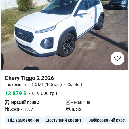
Chery Tiggo 2 2026
•
•
I покоління
1.5 MT (106 к.с.)
Comfort
13 879
$
•
619 000
грн
Передній
привід
Механічна
Бензин
,
1.5
л
Львів
Під замовлення
Доступний кредит
Зафіксований курс