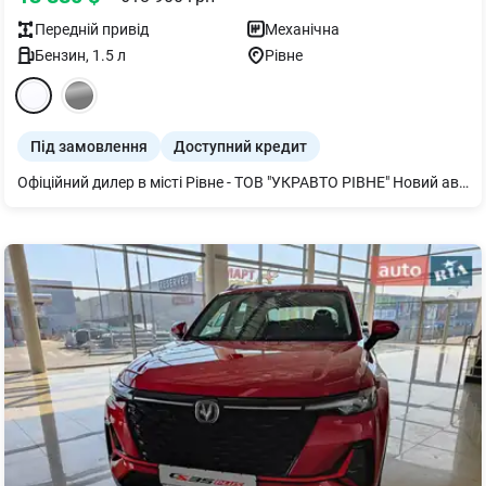
Передній
привід
Механічна
Бензин
,
1.5
л
Рівне
Під замовлення
Доступний кредит
Офіційний дилер в місті Рівне - ТОВ "УКРАВТО РІВНЕ" Новий автомобіль 2026 року. Комплектація Luxury Автомобіль під замовлення!!! Гарантія 5 років або 150 000 тис. Готівковий та безготівковий розрахунок. На місці можливе оформлення кредиту.