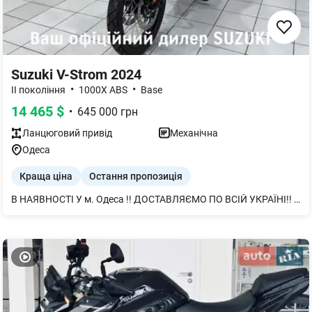
Suzuki V-Strom 2024
•
•
II покоління
1000X ABS
Base
14 465
$
•
645 000
грн
Ланцюговий
привід
Механічна
Одеса
Краща ціна
Остання пропозиція
В НАЯВНОСТІ У м. Одеса !! ДОСТАВЛЯЄМО ПО ВСІЙ УКРАЇНІ!! НАБЕРІТЬ НАС І МИ ПІДБЕРЕМО ДЛЯ ВАС НАЙЗРУЧНІШИЙ ФОРМАТ ПОКУПКИ !!!! БІЛЬШ ДЕТАЛЬНО ЗА ТЕЛЕФОНОМ !! НАБИРІТЬ І МИ ПІДБЕРЕМО НАЙБІЛЬШ КОМФОРТНИЙ ДЛЯ ВАС ФОРМАТ ПОКУПКИ !!!! ОФІЦІЙНИЙ ДИЛЕРСЬКИЙ ЦЕНТР ДП "АВТОТРЕЙДІНГ-ОДЕСА" Уявіть найбільш захопливий спосіб об’їхати планету на двох колесах. Маючи невичерпний потенціал, туристичний мотоцикл V-STROM 1050 DE стане ідеальним супутником в нескінченних подорожах будь-якими дорогами.