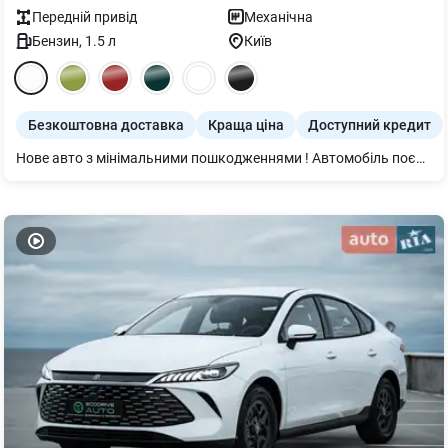
Передній
привід
Механічна
Бензин
,
1.5
л
Київ
Безкоштовна доставка
Краща ціна
Доступний кредит
Нове авто з мінімальними пошкодженнями ! Автомобіль поєднує ефективний 1.5-літровий бензиновий двигун (116 к.с.) з 5-ступеневою механічною коробкою передач, низьку витрату пального (від 6,3 л/100 км) та просторий салон. Основне оснащення: • Кондиціонер з автоматичним керуванням • Камера заднього огляду, парктроніки • Світлодіодні ходові вогні, автоматичні фари • Мультимедіа 10.25” з Apple CarPlay™ / Android Auto™ • 4 динаміки, Bluetooth • Центральний підлокітник, тканинний салон • Диски 16” легкосплавні Кредит та лізинг від 0,01%