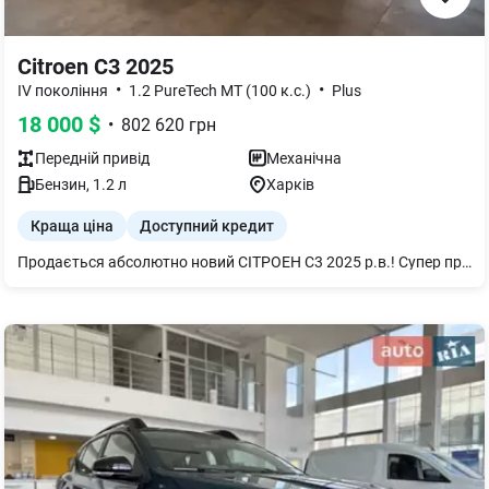
Citroen C3 2025
•
•
IV покоління
1.2 PureTech MT (100 к.с.)
Plus
18 000
$
•
802 620
грн
Передній
привід
Механічна
Бензин
,
1.2
л
Харків
Краща ціна
Доступний кредит
Продається абсолютно новий СІТРОЕН С3 2025 р.в.! Супер пропозиція - сплачений перший податок (пенсійний фонд), Вам НЕ потрібно його сплачувати.