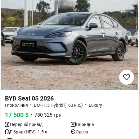
BYD Seal 05 2026
•
•
I покоління
DM-i 1.5 Hybrid (163 к.с.)
Luxury
17 500
$
•
780 325
грн
Передній
привід
Гібридна
Гібрид (HEV)
,
1.5
л
Одеса