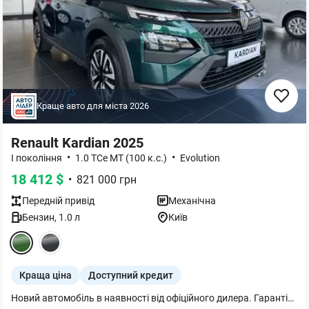
Краще авто для міста
2026
Renault Kardian 2025
•
•
I покоління
1.0 TCe MT (100 к.с.)
Evolution
18 412
$
•
821 000
грн
Передній
привід
Механічна
Бензин
,
1.0
л
Київ
Краща ціна
Доступний кредит
Новий автомобіль в наявності від офіційного дилера. Гарантія 3 роки або 100000 км. пробігу діє в межах всієї України. Можливі варіанти інших кольорів та комплектацій. Великий склад автомобілів. Запрошуємо на перегляди та тест-драйв. Індивідуальний підхід. Телефонуйте, ми обов'язково з Вами домовимося.