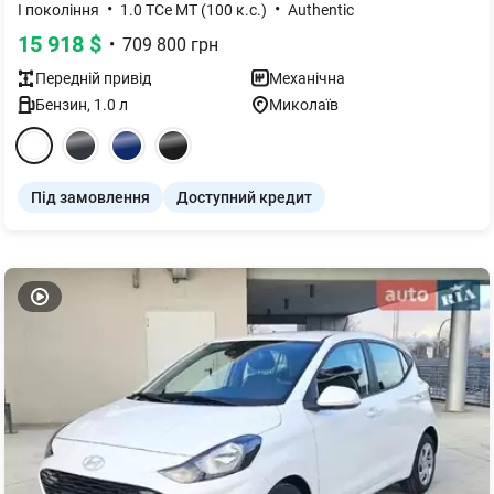
•
•
I покоління
1.0 TCe MT (100 к.с.)
Authentic
15 918
$
•
709 800
грн
Передній
привід
Механічна
Бензин
,
1.0
л
Миколаїв
Під замовлення
Доступний кредит