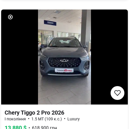
Chery Tiggo 2 Pro 2026
•
•
I покоління
1.5 MT (109 к.с.)
Luxury
13 880
$
•
618 900
грн