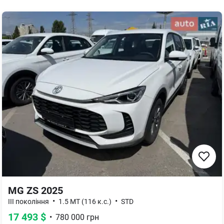
MG ZS 2025
•
•
III покоління
1.5 MT (116 к.с.)
STD
17 493
$
•
780 000
грн