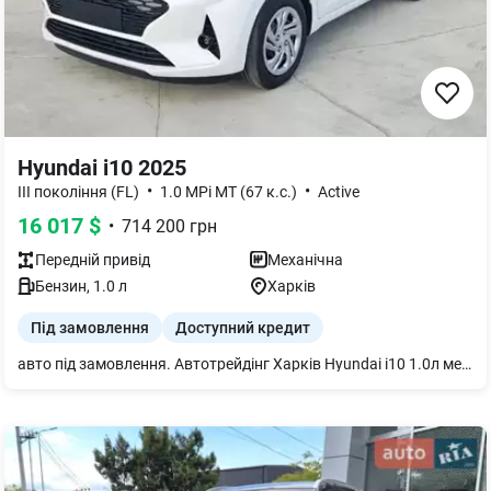
Hyundai i10 2025
•
•
III покоління (FL)
1.0 MPi MT (67 к.с.)
Active
16 017
$
•
714 200
грн
Передній
привід
Механічна
Бензин
,
1.0
л
Харків
Під замовлення
Доступний кредит
авто під замовлення. Автотрейдінг Харків Hyundai i10 1.0л механіка 4х2 2025 р.в. комплектація-Active, колір салону-сірий, колір авто-білий. придбати можливо: -за готіку -у кредит -є лізінг -є трейд інн -є доставка по Україні (за окрему плату) Чекаємо на Вас.