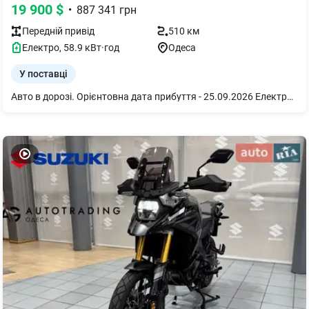
19 900
$
•
887 341
грн
Передній
привід
510 км
Електро
,
58.9
кВт·год
Одеса
У поставці
Авто в дорозі. Орієнтовна дата прибуття - 25.09.2026 Електромобіль Aion Y Plus EV 510 Smart Edition 2WD 2026, Pure White, зелений салон Це просторий міський кросовер із повністю електричною силовою установкою та переднім приводом. Модель поєднує сучасний дизайн, економічність та практичність, забезпечуючи комфортне пересування містом і впевнені поїздки на далекі відстані завдяки запасу ходу до 510 км. Серед головних переваг автомобіля — просторий салон із трансформованим інтер’єром, комфортна підвіска для плавного руху та сучасна мультимедійна система з цифровою панеллю приладів. Комплекс електронних систем допомоги водієві, високий рівень безпеки та місткий багажний відсік роблять Aion Y Plus чудовим вибором для сімейного використання та щоденних поїздок. Aion Y Plus EV 510 Smart Edition 2WD 2026: Силова установка потужністю 136 к.с. (100 кВт), а максимальний крутний момент 176 Н·м гарантує впевнений розгін у міському потоці. Запас ходу: до 510 км (CLTC) на одному заряді батареї ємністю 58,9 кВт·год. Максимальна швидкість: 150 км/год. Кількість моторів/Тип приводу: одномоторний / передній привід (FWD). Комплектація 510 Smart Edition 2026: - Преміальна акустична система Bongiovi Audio System. - Бездротова зарядка для смартфона. - 14,6-дюймовий мультифункціональний сенсорний дисплей. - Підтримка Apple CarPlay. - Комплексна система допомоги водієві ADAS 2-го рівня. - Адаптивний круїз-контроль. - Камера заднього виду. - Радар заднього виду. - Електрорегулювання зовнішніх дзеркал заднього виду. - Автоматичні світлодіодні фари. - Безключовий доступ.