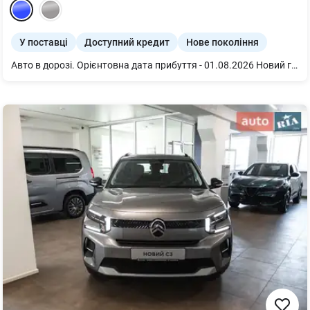
У поставці
Доступний кредит
Нове покоління
Авто в дорозі. Орієнтовна дата прибуття - 01.08.2026 Новий гібридний автомобіль BYD Seal 05 DM-i 55KM Luxury Edition 2WD 2026, Atlantis Grey, сірий салон Це сучасний седан із гібридною силовою установкою DM-i, який поєднує економічність, комфорт і практичність для щоденної експлуатації. Завдяки поєднанню бензинового двигуна та електроприводу модель забезпечує плавний рух, низьку витрату пального та можливість пересування на електротязі під час міських поїздок. Просторий салон і збалансована підвіска роблять автомобіль комфортним як для водія, так і для пасажирів. Версія Luxury Edition пропонує високий рівень оснащення та сучасних технологій. Автомобіль отримав цифрову панель приладів і мультимедійну систему нового покоління, широкий набір систем допомоги водієві та функцій безпеки. BYD Seal 05 DM-i 55KM Luxury Edition 2WD 2026: Силова установка потужністю 163 к.с. (120 кВт) забезпечує динамічний розгін від 0 до 100 км/год за 7,6 с, а максимальний крутний момент 210 Н·м гарантує впевнену тягу в міському та заміському режимах. Запас ходу на електротязі: до 55 км (CLTC) завдяки батареї ємністю 7,68 кВт·год. Максимальна швидкість: 180 км/год. Кількість моторів/Тип приводу: одномоторний / передній привід (FWD). Комплектація Luxury Edition 2WD 2026: - Шкіряне мультикермо. - Круїз-контроль. - Електропривід дзеркал з підігрівом. - NFC/безключовий доступ. - 10,1-дюймовий мультимедійний екран центрального керування. - Камера заднього руху. - Задні парктроніки.