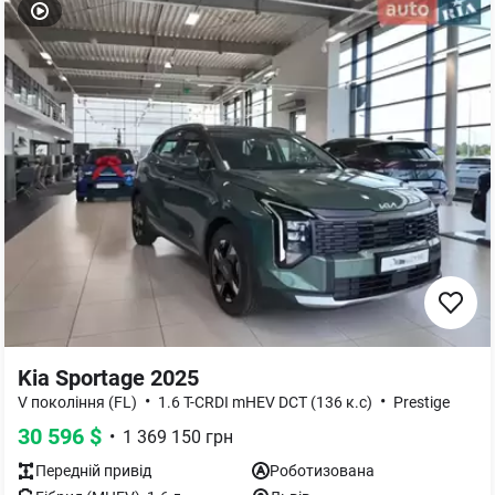
Kia Sportage 2025
•
•
V покоління (FL)
1.6 T-CRDI mHEV DCT (136 к.с)
Prestige
30 596
$
•
1 369 150
грн
Передній
привід
Роботизована