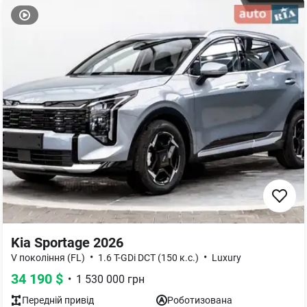
Kia Sportage 2026
•
•
V покоління (FL)
1.6 T-GDi DCT (150 к.с.)
Luxury
34 190
$
•
1 530 000
грн
Передній
привід
Роботизована