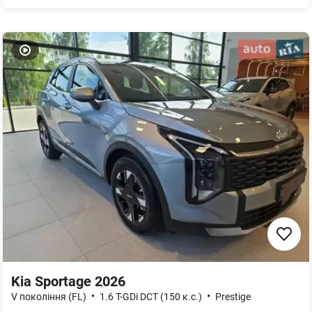
Kia Sportage 2026
•
•
V покоління (FL)
1.6 T-GDi DCT (150 к.с.)
Prestige