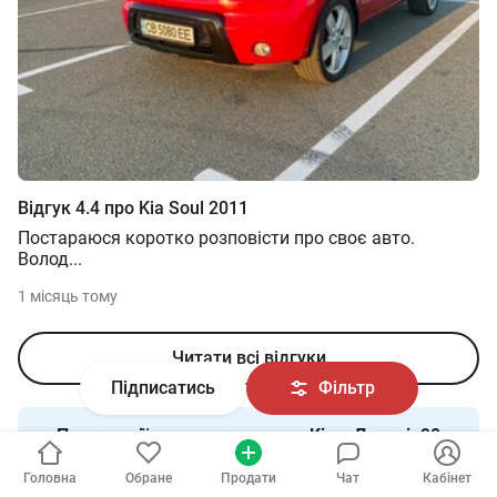
Відгук
4.4
про
Kia
Soul
2011
Постараюся коротко розповісти про своє авто.
Волод
...
1 місяць тому
Читати всі відгуки
Підписатись
Фільтр
Пропозиції про продаж нових
Kia в Львові
:
90
авто от
25 251
USD — до
60 335
USD в залежності
від комплектації та модифікації авто.
Головна
Обране
Продати
Чат
Кабінет