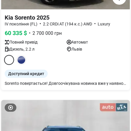
Kia Sorento 2025
•
•
IV покоління (FL)
2.2 CRDi AT (194 к.с.) AWD
Luxury
60 335
$
•
2 700 000
грн
Повний
привід
Автомат
Дизель
,
2.2
л
Львів
Доступний кредит
Sorento повертається! Довгоочікувана новинка вже у наявності! Двигун - 2.2 дизель 194 к. с., КПП - 8DCT, повний привід. Гарантія 5 років або 150000 км. Детальніше по телефону.