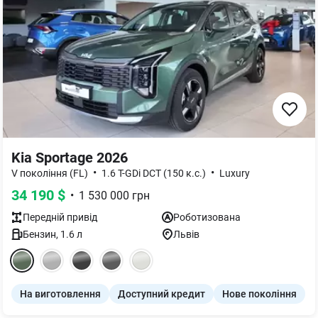
Kia Sportage 2026
•
•
V покоління (FL)
1.6 T-GDi DCT (150 к.с.)
Luxury
34 190
$
•
1 530 000
грн
Передній
привід
Роботизована
Бензин
,
1.6
л
Львів
На виготовлення
Доступний кредит
Нове покоління