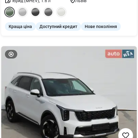
Гібрид (MHEV)
,
1.6
л
Львів
Краща ціна
Доступний кредит
Нове покоління