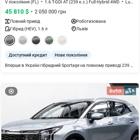
•
•
V покоління (FL)
1.6 T-GDI AT (239 к.с.) Full Hybrid 4WD
Luxury
45 810
$
•
2 050 000
грн
Повний
привід
Роботизована
Гібрид (HEV)
,
1.6
л
Львів
Доступний кредит
Нове покоління
Вперше в Україні гібридний Sportage на повному приводі 239 к.с.!