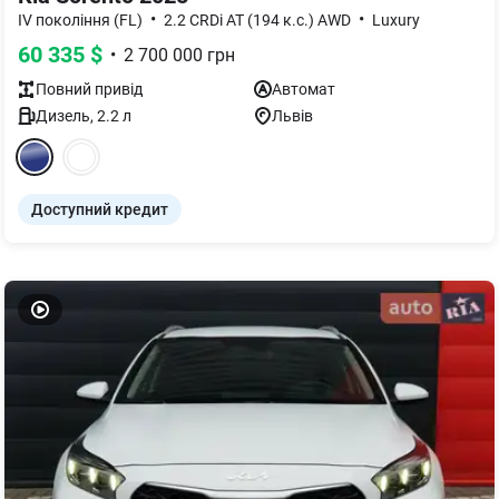
•
•
IV покоління (FL)
2.2 CRDi AT (194 к.с.) AWD
Luxury
60 335
$
•
2 700 000
грн
Повний
привід
Автомат
Дизель
,
2.2
л
Львів
Доступний кредит