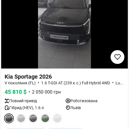
Kia Sportage 2026
•
•
V покоління (FL)
1.6 T-GDI AT (239 к.с.) Full Hybrid 4WD
Luxury
45 810
$
•
2 050 000
грн
Повний
привід
Роботизована
Гібрид (HEV)
,
1.6
л
Львів