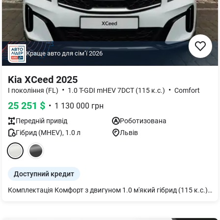
Краще авто для сімʼї
2026
Kia XCeed 2025
•
•
І покоління (FL)
1.0 T-GDI mHEV 7DCT (115 к.с.)
Comfort
25 251
$
•
1 130 000
грн
Передній
привід
Роботизована
Гібрид (MHEV)
,
1.0
л
Львів
Доступний кредит
Комплектація Комфорт з двигуном 1.0 м'який гібрид (115 к.с.) Також, доступна механічна КПП.