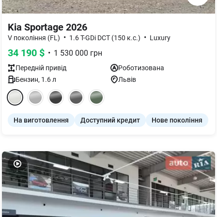
Kia Sportage 2026
•
•
V покоління (FL)
1.6 T-GDi DCT (150 к.с.)
Luxury
34 190
$
•
1 530 000
грн
Передній
привід
Роботизована
Бензин
,
1.6
л
Львів
На виготовлення
Доступний кредит
Нове покоління