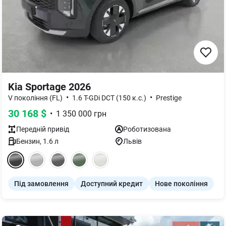
Kia Sportage 2026
•
•
V покоління (FL)
1.6 T-GDi DCT (150 к.с.)
Prestige
30 168
$
•
1 350 000
грн
Передній
привід
Роботизована
Бензин
,
1.6
л
Львів
Під замовлення
Доступний кредит
Нове покоління