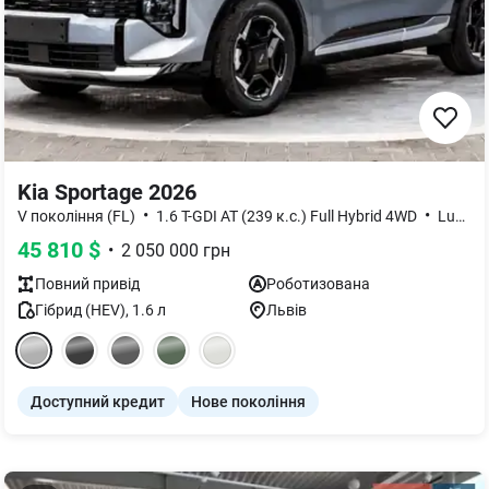
Kia Sportage 2026
•
•
V покоління (FL)
1.6 T-GDI AT (239 к.с.) Full Hybrid 4WD
Luxury
45 810
$
•
2 050 000
грн
Повний
привід
Роботизована
Гібрид (HEV)
,
1.6
л
Львів
Доступний кредит
Нове покоління