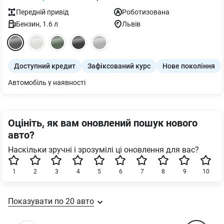
Передній
привід
Роботизована
Бензин
,
1.6
л
Львів
Доступний кредит
Зафіксований курс
Нове покоління
Автомобіль у наявності
Оцініть, як вам оновлений пошук нового
авто?
Наскільки зручні і зрозумілі ці оновлення для вас?
1
2
3
4
5
6
7
8
9
10
Показувати по
20
авто