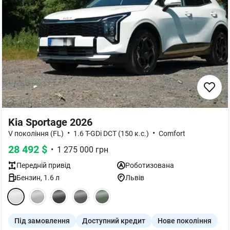
Kia Sportage 2026
•
•
V покоління (FL)
1.6 T-GDi DCT (150 к.с.)
Comfort
28 492
$
•
1 275 000
грн
Передній
привід
Роботизована
Бензин
,
1.6
л
Львів
Під замовлення
Доступний кредит
Нове покоління