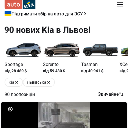
Підтримати збір на авто для ЗСУ
90 нових Kia в Львові
Sportage
Sorento
Tasman
XCe
від
28 489
$
від
59 430
$
від
40 941
$
від
Kia
Львівська
Звичайне
90
пропозицій