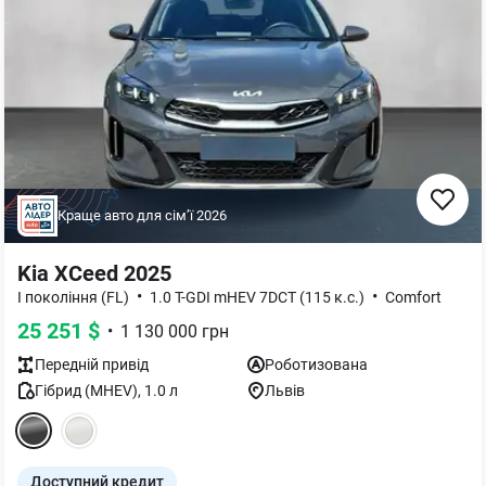
Краще авто для сімʼї
2026
Kia XCeed 2025
•
•
І покоління (FL)
1.0 T-GDI mHEV 7DCT (115 к.с.)
Comfort
25 251
$
•
1 130 000
грн
Передній
привід
Роботизована
Гібрид (MHEV)
,
1.0
л
Львів
Доступний кредит