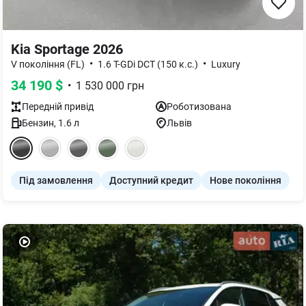
Kia Sportage 2026
•
•
V покоління (FL)
1.6 T-GDi DCT (150 к.с.)
Luxury
34 190
$
•
1 530 000
грн
Передній
привід
Роботизована
Бензин
,
1.6
л
Львів
Під замовлення
Доступний кредит
Нове покоління