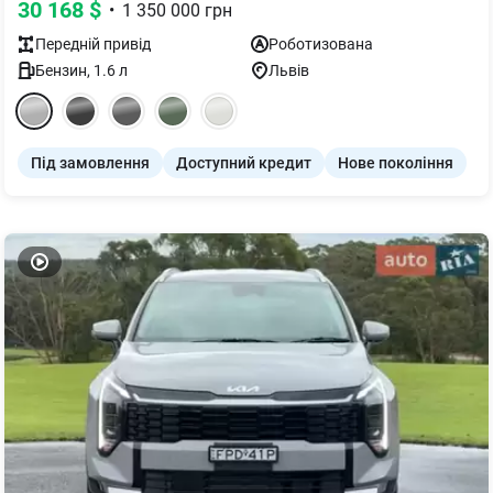
30 168
$
•
1 350 000
грн
Передній
привід
Роботизована
Бензин
,
1.6
л
Львів
Під замовлення
Доступний кредит
Нове покоління