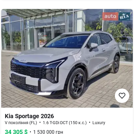
Kia Sportage 2026
•
•
V покоління (FL)
1.6 T-GDi DCT (150 к.с.)
Luxury
34 305
$
•
1 530 000
грн