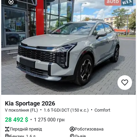
Kia Sportage 2026
•
•
V покоління (FL)
1.6 T-GDi DCT (150 к.с.)
Comfort
28 492
$
•
1 275 000
грн
Передній
привід
Роботизована
Бензин
,
1.6
л
Львів