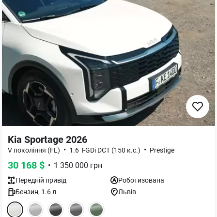
Kia Sportage 2026
•
•
V покоління (FL)
1.6 T-GDi DCT (150 к.с.)
Prestige
30 168
$
•
1 350 000
грн
Передній
привід
Роботизована
Бензин
,
1.6
л
Львів