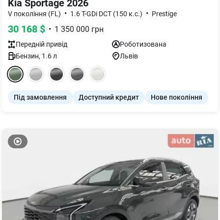
Kia Sportage 2026
•
•
V покоління (FL)
1.6 T-GDi DCT (150 к.с.)
Prestige
30 168
$
•
1 350 000
грн
Передній
привід
Роботизована
Бензин
,
1.6
л
Львів
Під замовлення
Доступний кредит
Нове покоління