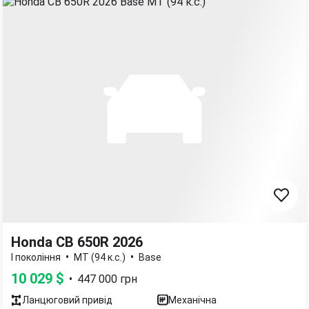
Honda CB 650R 2026
•
•
I покоління
MT (94 к.с.)
Base
10 029
$
•
447 000
грн
Ланцюговий
привід
Механічна