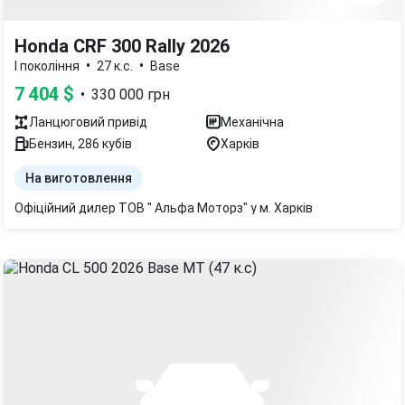
Honda CRF 300 Rally 2026
•
•
I покоління
27 к.с.
Base
7 404
$
•
330 000
грн
Ланцюговий
привід
Механічна
Бензин
,
286
кубів
Харків
На виготовлення
Офіційний дилер ТОВ " Альфа Моторз" у м. Харків