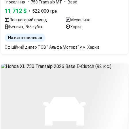
•
•
I покоління
750 Transalp MT
Base
11 712
$
•
522 000
грн
Ланцюговий
привід
Механічна
Бензин
,
755
кубів
Харків
На виготовлення
Офіційний дилер ТОВ " Альфа Моторз" у м. Харків