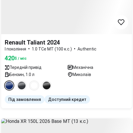
Renault Taliant 2024
•
•
I покоління
1.0 TCe MT (100 к.с.)
Authentic
420
$ / міс
Передній
привід
Механічна
Бензин
,
1.0
л
Миколаїв
Під замовлення
Доступний кредит