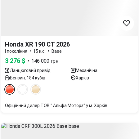
Honda XR 190 CT 2026
•
•
I покоління
15 к.с.
Base
3 276
$
•
146 000
грн
Ланцюговий
привід
Механічна
Бензин
,
184
кубів
Харків
Офіційний дилер ТОВ " Альфа Моторз" у м. Харків