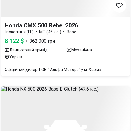
Honda CMX 500 Rebel 2026
•
•
I покоління (FL)
MT (46 к.с.)
Base
8 122
$
•
362 000
грн
Ланцюговий
привід
Механічна
Харків
Офіційний дилер ТОВ " Альфа Моторз" у м. Харків