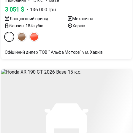
•
•
I покоління
15 к.с.
Base
3 051
$
•
136 000
грн
Ланцюговий
привід
Механічна
Бензин
,
184
кубів
Харків
Офіційний дилер ТОВ " Альфа Моторз" у м. Харків