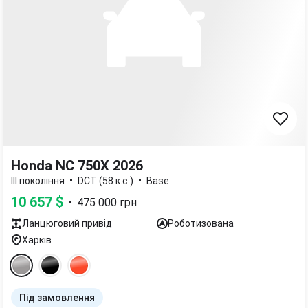
Honda NC 750X 2026
•
•
III покоління
DCT (58 к.с.)
Base
10 657
$
•
475 000
грн
Ланцюговий
привід
Роботизована
Харків
Під замовлення