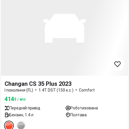
Changan CS 35 Plus 2023
•
•
I покоління (FL)
1.4T DST (150 к.с.)
Comfort
414
$ / міс
Передній
привід
Роботизована
Бензин
,
1.4
л
Полтава