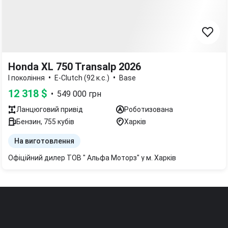
Honda XL 750 Transalp 2026
•
•
I покоління
E-Clutch (92 к.с.)
Base
12 318
$
•
549 000
грн
Ланцюговий
привід
Роботизована
Бензин
,
755
кубів
Харків
На виготовлення
Офіційний дилер ТОВ " Альфа Моторз" у м. Харків