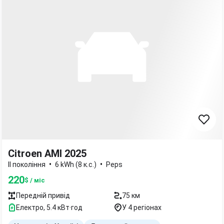
Citroen AMI 2025
•
•
II покоління
6 kWh (8 к.с.)
Peps
220
$ / міс
Передній
привід
75 км
Електро
,
5.4
кВт·год
У 4 регіонах