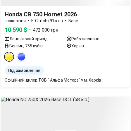
Honda CB 750 Hornet 2026
•
•
I покоління
E-Clutch (91 к.с.)
Base
10 590
$
•
472 000
грн
Ланцюговий
привід
Роботизована
Бензин
,
755
кубів
Харків
Під замовлення
Офіційний дилер ТОВ " Альфа Моторз" у м. Харків