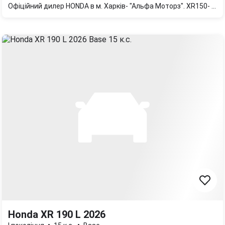
Офіційний дилер HONDA в м. Харків- "Альфа Моторз". XR150- простий та надійний мотоцикл від HONDA.В наявності. Доступні кольори - червоний
Honda XR 190 L 2026