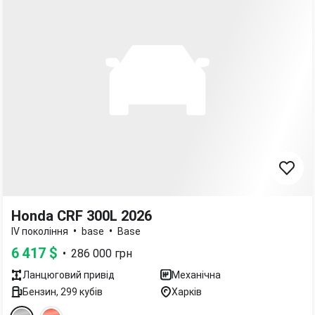
Honda CRF 300L 2026
•
•
IV покоління
base
Base
6 417
$
•
286 000
грн
Ланцюговий
привід
Механічна
Бензин
,
299
кубів
Харків