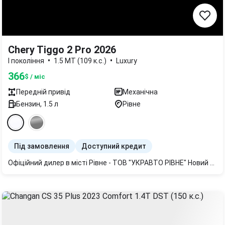
Chery Tiggo 2 Pro 2026
•
•
I покоління
1.5 MT (109 к.с.)
Luxury
366
$ / міс
Передній
привід
Механічна
Бензин
,
1.5
л
Рівне
Під замовлення
Доступний кредит
Офіційний дилер в місті Рівне - ТОВ "УКРАВТО РІВНЕ" Новий автомобіль 2026 року. Комплектація Luxury Автомобіль під замовлення!!! Гарантія 5 років або 150 000 тис. Готівковий та безготівковий розрахунок. На місці можливе оформлення кредиту.