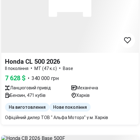
Honda CL 500 2026
•
•
II покоління
МТ (47 к.с)
Base
7 628
$
•
340 000
грн
Ланцюговий
привід
Механічна
Бензин
,
471
кубів
Харків
На виготовлення
Нове покоління
Офіційний дилер ТОВ " Альфа Моторз" у м. Харків