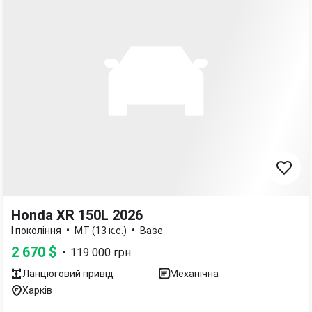
Honda XR 150L 2026
•
•
I покоління
MT (13 к.с.)
Base
2 670
$
•
119 000
грн
Ланцюговий
привід
Механічна
Харків