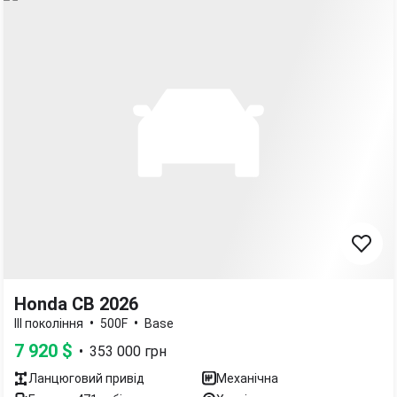
Honda CB 2026
•
•
III покоління
500F
Base
7 920
$
•
353 000
грн
Ланцюговий
привід
Механічна