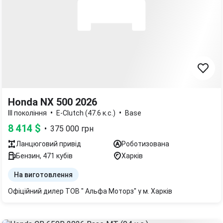
Honda NX 500 2026
•
•
III покоління
E-Clutch (47.6 к.с.)
Base
8 414
$
•
375 000
грн
Ланцюговий
привід
Роботизована
Бензин
,
471
кубів
Харків
На виготовлення
Офіційний дилер ТОВ " Альфа Моторз" у м. Харків