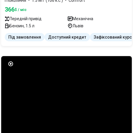
•
•
I покоління
1.5 MT (106 к.с.)
Comfort
366
$ / міс
Передній
привід
Механічна
Бензин
,
1.5
л
Львів
Під замовлення
Доступний кредит
Зафіксований курс