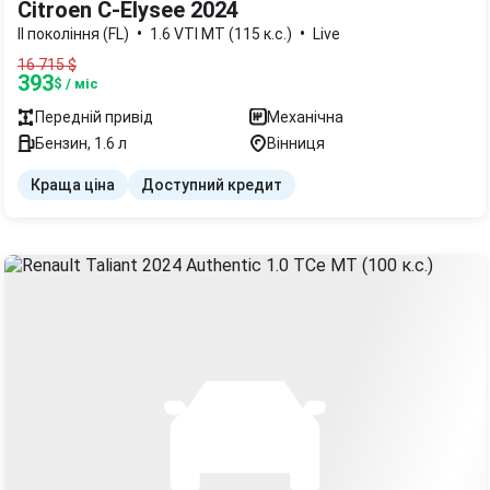
Citroen C-Elysee 2024
•
•
II покоління (FL)
1.6 VTI MT (115 к.с.)
Live
16 715
$
393
$ / міс
Передній
привід
Механічна
Бензин
,
1.6
л
Вінниця
Краща ціна
Доступний кредит