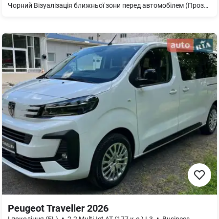
Чорний Візуалізація ближньої зони перед автомобілем (Прозорий капот) Apple CarPlay Android Auto Активна система утримання дистанції DISTRONIC Переднє сидіння зліва з електричним регулюванням та функцією пам'яті Передне сидіння зправа з електричним регулюванням і функцією пам’ятті Активний асистент утримання в смузі руху Асистент запобігання зіткненням Плюс Відкидні спинки задніх сидінь Пакет речових відділень Подвійний підстаканник Центральна подушка безпеки Склоочисники з датчиком дощу Cистема екстреного виклику Mercedes-Benz Розширені функції MBUX Система кондиціювання сидінь водія та переднього пасажира Інструкція з експлуатації та сервісна книжка - український Панорамний зсувний дах з електроприводом 9G-TRONIC Система контролю тиску в шинах Обивка стелі тканиною кольору "Чорний" Мультимедійна система MBUX Цифрове радіо Driver monitoring camera Автоматична система кондиціонування повітря THERMATIC Використання залишкового тепла двигуна AGILITY CONTROL підвіска з селективною системою демпфування Product protection-partial protection Аварійне запасне колесо Система контролю викидів дизельного BlueTEC SCR Покоління 4 Аварійний жилет для водія Горизонтальна шторка багажного відділення EASY PACK Центральна консоль,чорний глянцевий колір Підготовка для встановлення цифрового радіо Комфортні сидіння Технічні зміни Додаткове устаткування для країн з холодним кліматом Підігрів задніх сидіннь Пакет освітлення салону Розпізнавання дитини в зачиненому автомобілі. пасивний Двері багажного відділення EASY-PACK Функція пуску KEYLESS-GO Комфортна підсвітка салону Стандарт емісій EU6 Інтегрований стартер-генератор 2 покоління COC-папір EU6 - без техпаспорту частина II Вихлопна система з DPF покоління 2.0 Ідентифікаційна табличка з номером кузову М’який гібридний привід Набір інструментів для заміни коліс AMG DYNAMIC SELECT Лівостороннє розташування керма Багатофункціональне спортивне кермо з оздобленням зі шкіри AVANTGARDE Інтер'єр Штучна шкіра ARTICO коричневий Хром-пакет інтер"єр Декоративний елемент дерево лайм антрацит з лінійною структурою AVANTGARDE Екстер"єр Рейлінги на даху анодований алюміній глянець Хром-пакет Легкосплавні колісні диски діаметром 45,7 см (18") з 5 спицями Зимовий пакет Кермо з підігрівом Система омивання скла з підігрівом Пакет Premium Інтеграція
Peugeot Traveller 2026
•
•