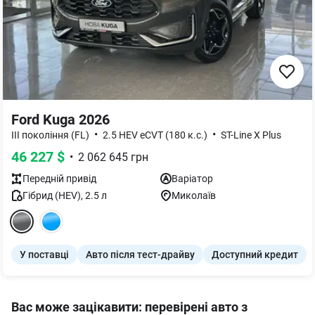
Ford Kuga 2026
•
•
III покоління (FL)
2.5 HEV eCVT (180 к.с.)
ST-Line X Plus
46 227
$
•
2 062 645
грн
Передній
привід
Варіатор
Гібрид (HEV)
,
2.5
л
Миколаїв
У поставці
Авто після тест-драйву
Доступний кредит
Вас може зацікавити: перевірені авто з