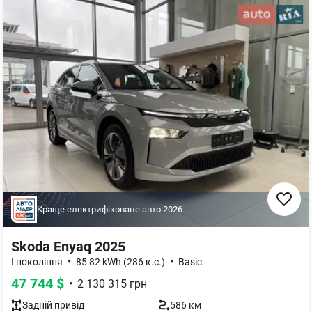
Краще електрифіковане авто
2026
Skoda Enyaq 2025
•
•
I покоління
85 82 kWh (286 к.с.)
Basic
47 744
$
•
2 130 315
грн
Задній
привід
586 км