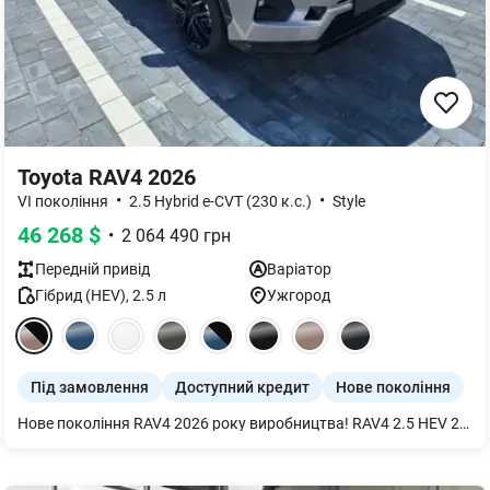
Toyota RAV4 2026
•
•
VI покоління
2.5 Hybrid e-CVT (230 к.с.)
Style
46 268
$
•
2 064 490
грн
Передній
привід
Варіатор
Гібрид (HEV)
,
2.5
л
Ужгород
Під замовлення
Доступний кредит
Нове покоління
Нове покоління RAV4 2026 року виробництва! RAV4 2.5 HEV 230, e-CVT, комплектація STYLE, 2026 року виробництва На автомобілі встановлено додаткове обладнання.