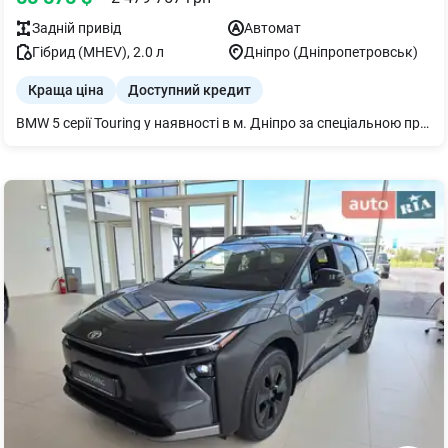
Задній
привід
Автомат
Гібрид (MHEV)
,
2.0
л
Дніпро (Дніпропетровськ)
Краща ціна
Доступний кредит
BMW 5 серії Touring у наявності в м. Дніпро за спеціальною пропозицією* та гарантією 3 роки. Запрошуємо на огляд Автомобіль оснащено додатковим обладнанням: Індикатор тискув покришках Комплект дляремонту шин BMW Digital Key Підігрів передніх сидінь Розсіяне освітлення салону Teleservices Legal emergencycall ConnectedDriveServices Пакет Connected необмежений Бездротовазарядказ охолодженням пристрою Меню українською мовою Посібник користувача українською мовою Активнийзахист пішоходів