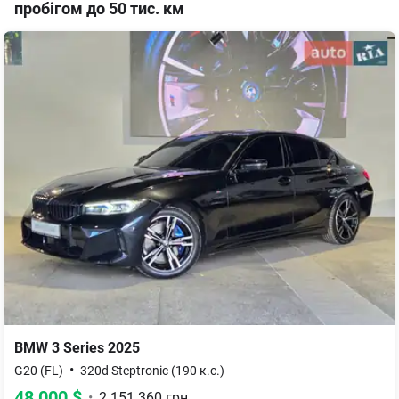
пробігом до 50 тис. км
BMW
3 Series
2025
•
G20 (FL)
320d Steptronic (190 к.с.)
48 000
$
•
2 151 360
грн