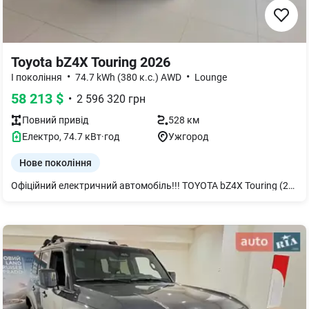
Toyota bZ4X Touring 2026
•
•
I покоління
74.7 kWh (380 к.с.) AWD
Lounge
58 213
$
•
2 596 320
грн
Повний
привід
528 км
Електро
,
74.7
кВт·год
Ужгород
Нове покоління
Офіційний електричний автомобіль!!! TOYOTA bZ4X Touring (2026), AWD, комплектація LOUNGE Потужність - 380 к.с. Прискорення 0-100 км/год. - 4.5 секунд Ємність батареї - 74,7 (кВт·год) Запас ходу за стандартом WLTP - 528 км. На автомобілі встановлено додаткове обладнання. За більш детальною інформацією прохання звертатись до відділу продажу за вказаним телефоном.