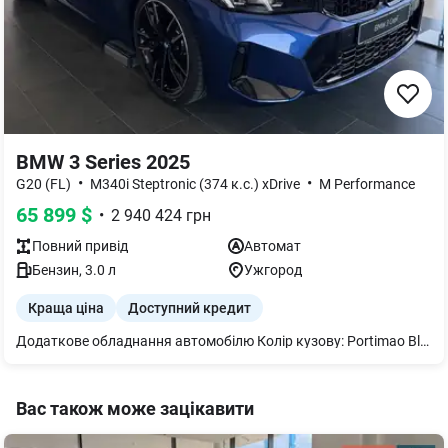
BMW 3 Series 2025
•
•
G20 (FL)
M340i Steptronic (374 к.с.) xDrive
M Performance
65 899
$
•
2 940 424
грн
Повний
привід
Автомат
Бензин
,
3.0
л
Ужгород
Краща ціна
Доступний кредит
Додаткове обладнання автомобілю Колір кузову: Portimao Blue Оббивка салону: Оббивка салону зі штучної перфорованої шкіри `Sensatec` Колір Black Система 48V 19" M диски Double-spoke 792 M Bicolour Jet Black змішаного типу runflat Покришки `Runflat` M спортивні гальма Оздоблення `CraftedClarity` Система автоматичного управління дальнім світлом Legal emergency call Пакет "M Sport Pro" M Sport гальма з червоними супортами Дизайн фар BMW Individual Shadow Line M паски безпеки BMW Individual обробка кузова `High - gloss Shadow Line` c розширеним змістом Український пакет (Ukrainian package): Підігрів керма Протиугінна система із сканером салону Автоматична робота багажних дверей Система комфортного доступу Сонцезахисне скління Зовнішнє ліве дзеркало заднього виду і внутрішнє із затемненням Електропривод передніх сидінь з пам`яттю положення для водійського сидіння Система наскрізного завантаження Підігрів передніх сидінь Адаптивні світлодіодні фари Акустична система `Harman Kardon` Болти-секретки для коліс Індикатор тиску в покришках Адаптивна M підвіска Акустичне скління Панель приладів `Luxury` Гальванічне оздоблення для приладів керування Розсіяне освітлення салону Driving Assistant Деактивація подушки безпеки переднього пасажира Складні задні підголовники Активна система допомоги паркування `Parking Assistant Plus` Teleservices ConnectedDrive Services Пакет Connected необмежений BMW Drive Recorder Бездротова зарядка з охолодженням пристрою Меню українською мовою Посібник користувача українською мовою
Вас також може зацікавити