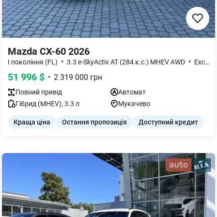
Mazda CX-60 2026
•
•
I покоління (FL)
3.3 e-SkyActiv AT (284 к.с.) MHEV AWD
Exclusive-Line
51 996
$
•
2 319 000
грн
Повний
привід
Автомат
Гібрид (MHEV)
,
3.3
л
Мукачево
Краща ціна
Остання пропозиція
Доступний кредит