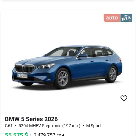
BMW 5 Series 2026
•
•
G61
520d MHEV Steptronic (197 к.с.)
M Sport
55 575
$
•
2 479 757
грн