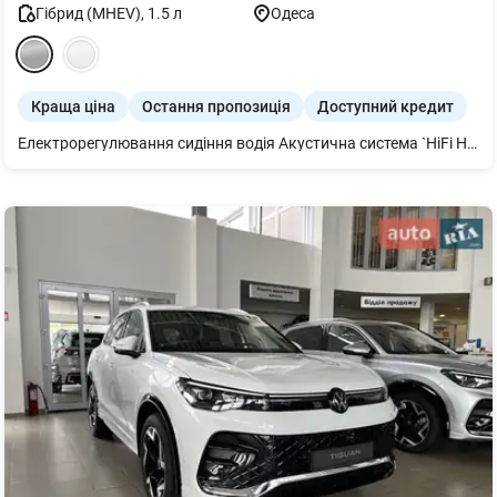
Гібрид (MHEV)
,
1.5
л
Одеса
Краща ціна
Остання пропозиція
Доступний кредит
Електрорегулювання сидіння водія Акустична система `HiFi Harman Kardon` Legal emergency call BMW Individual обробка стелі `Anthracite` Активний захист пішоходів Пакет опцій Система комфортного доступу Зовнішнє ліве дзеркало заднього виду і внутрішнє із затемненням Салонне дзеркало заднього виду з автозатемненням Адаптивні світлодіодні фари Система автоматичного управління дальнім світлом Бездротова зарядка з охолодженням пристрою xLine 18"аеродинамічні диски 866 Bicolour Обробні планки салону c лаковим покриттям `Black high - gloss` Спеціальний додатковий вміст X BMW Individual зовнішня обробка `Aluminium Satinated` Панель приладів `Luxury` 9CY пакет Підігрів керма Кріплення для дитячих крісел `Isofix` Підігрів передніх сидінь Болти-секретки для коліс Індикатор тиску в покришках Комплект для ремонту шин Teleservices Пакет Connected необмежений