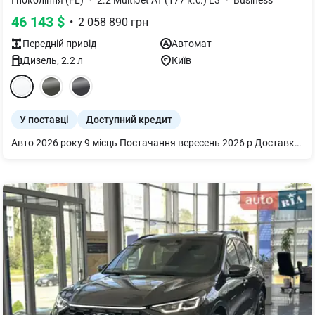
I покоління (FL)
2.2 MultiJet AT (177 к.с.) L3
Business
46 143
$
•
2 058 890
грн
Передній
привід
Автомат
Дизель
,
2.2
л
Київ
У поставці
Доступний кредит
Авто 2026 року 9 місць Постачання вересень 2026 р Доставку у любий регіон України