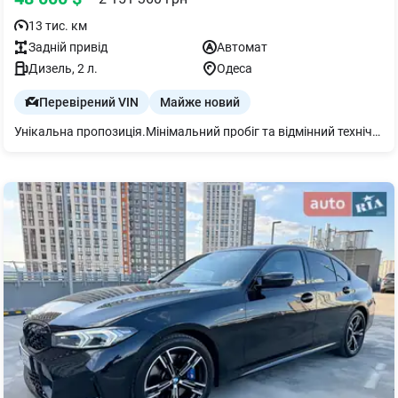
13 тис. км
Задній
привід
Автомат
Дизель
, 2 л.
Одеса
Перевірений VIN
Майже новий
Унікальна пропозиція.Мінімальний пробіг та відмінний технічний стан. Дуже гарна замовна комплектація. Більш детально за телефоном. BMW 320d M Sport 2025 Продається рідкісний екземпляр: - повний M Sport пакет, - адаптивні світлодіодні фари з автоматичним дальнім світлом - панорамний дах - преміальна аудіосистема Harman/Kardon на 16 динаміків - підігрів сидінь та керма, - електрорегулювання з пам'яттю - безключовий доступ - електропривід багажника - бездротова зарядка -спортивна АКПП з підрульовими пелюстками -гальма M Sport з червоними супортами Головна перевага – професійний пакет Driving Assistant Professional, який перетворює авто на напівавтопілот: адаптивний круїз, утримання в смузі, автоматична зміна смуги та екстрене гальмування. Це максимальний рівень безпеки та комфорту в будь-яких умовах. Двигун – 2.0 дизель, 190 к.с., 400 Нм. Тяга з низів, динаміка бензинової версії, а витрата – близько 5-6 літрів по трасі. Ідеальний баланс потужності та економії. Колір – чорний сапфір металік. Салон – перфорована шкіра Sensatec кольору коньяк, виглядає дорого і стильно. Диски – оригінальні М 848M чорні, 19 дюймів.