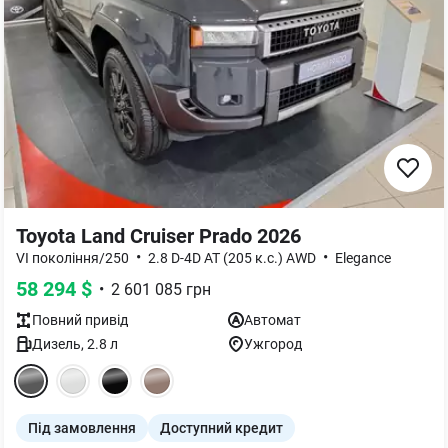
Toyota Land Cruiser Prado 2026
•
•
VI покоління/250
2.8 D-4D AT (205 к.с.) AWD
Elegance
58 294
$
•
2 601 085
грн
Повний
привід
Автомат
Дизель
,
2.8
л
Ужгород
Під замовлення
Доступний кредит