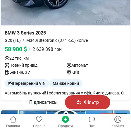
BMW
3 Series
2025
•
G20 (FL)
M340i Steptronic (374 к.с.) xDrive
58 900
$
•
2 639 898
грн
22 тис. км
Повний
привід
Автомат
Бензин
, 3 л.
Київ
Перевірений VIN
Майже новий
Автомобіль куплений і обслуговування у офіційного дилера. Стан нового автомобіля! Можливий обмін на ваш автомобіль!!! Можливий розрахунок в USDT!!!
Підписатись
Фільтр
Головна
Обране
Продати
Чат
Кабінет