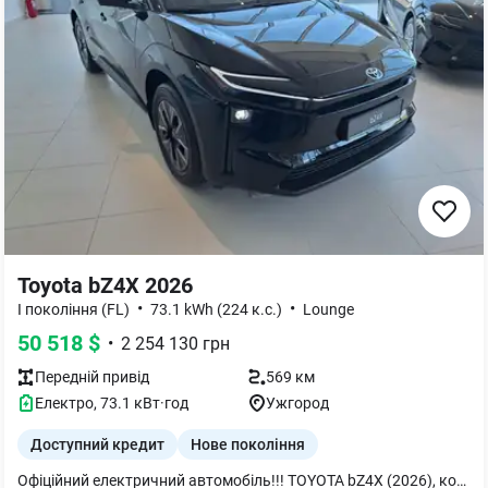
Toyota bZ4X 2026
•
•
I покоління (FL)
73.1 kWh (224 к.с.)
Lounge
50 518
$
•
2 254 130
грн
Передній
привід
569 км
Електро
,
73.1
кВт·год
Ужгород
Доступний кредит
Нове покоління
Офіційний електричний автомобіль!!! TOYOTA bZ4X (2026), комплектація LOUNGE (224 к.с.) Ємність батареї 73,1 (кВт·год) Запас ходу за стандартом WLTP - 569 км. На автомобілі встановлено додаткове обладнання. За більш детальною інформацією прохання звертатись до відділу продажу за вказаним телефоном.