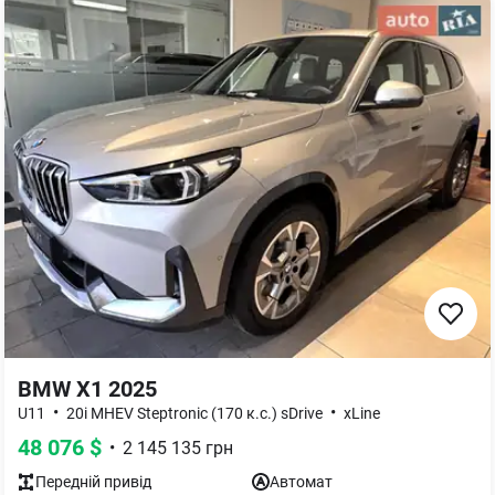
BMW X1 2025
•
•
U11
20i MHEV Steptronic (170 к.с.) sDrive
xLine
48 076
$
•
2 145 135
грн
Передній
привід
Автомат