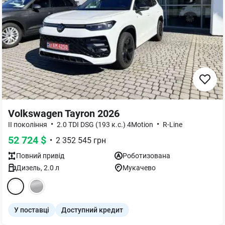
Volkswagen Tayron 2026
•
•
II покоління
2.0 TDI DSG (193 к.с.) 4Motion
R-Line
52 724
$
•
2 352 545
грн
Повний
привід
Роботизована
Дизель
,
2.0
л
Мукачево
У поставці
Доступний кредит