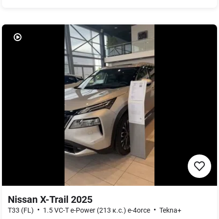
Nissan X-Trail 2025
•
•
T33 (FL)
1.5 VC-T e-Power (213 к.с.) e-4orce
Tekna+