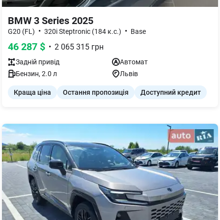
BMW 3 Series 2025
•
•
G20 (FL)
320i Steptronic (184 к.с.)
Base
46 287
$
•
2 065 315
грн
Задній
привід
Автомат
Бензин
,
2.0
л
Львів
Краща ціна
Остання пропозиція
Доступний кредит