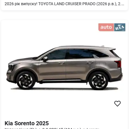
2026 рік випуску! TOYOTA LAND CRUISER PRADO (2026 р.в.), 2.8 D-4D, 8 A/T, комплектація ELEGANCE, (205 к.с.) На фото встановлено додаткове обладнання (оплачується окремо) За більш детальною інформацією прохання звертатись до відділу продажу за вказаним телефоном.
Kia Sorento 2025