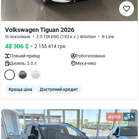
Volkswagen Tiguan 2026
•
•
III покоління
2.0 TDI DSG (193 к.с.) 4motion
R-Line
48 306
$
•
2 155 414
грн
Повний
привід
Роботизована
Дизель
,
2.0
л
Мукачево
Краща ціна
Доступний кредит