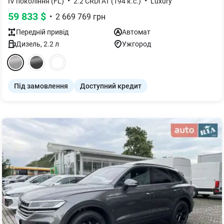
•
•
IV покоління (FL)
2.2 CRDi AT (194 к.с.)
Luxury
59 833
$
•
2 669 769
грн
Передній
привід
Автомат
Дизель
,
2.2
л
Ужгород
Під замовлення
Доступний кредит