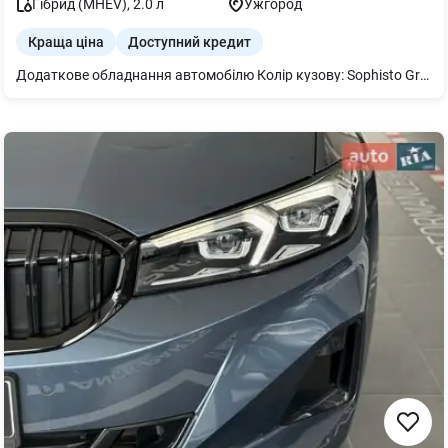
Гібрид (MHEV)
,
2.0
л
Ужгород
Краща ціна
Доступний кредит
Додаткове обладнання автомобілю Колір кузову: Sophisto Grey Brilliant Effect Оббивка салону: зі штучної перфорованої та стьобаної шкіри `Veganza` Колір Espresso Brown Legal emergency call Український пакет (Ukrainian package): Підігрів керма Підігрів передніх сидінь Індикатор тиску в покришках Ремонтний комплект шин Plus Система "Travel & Comfort" Розсіяне освітлення салону Teleservices Пакет Connected необмежений Бездротова зарядка з охолодженням пристрою Меню українською мовою Посібник користувача українською мовою