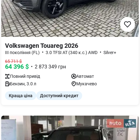
Volkswagen Touareg 2026
•
•
III покоління (FL)
3.0 TFSI AT (340 к.с.) AWD
Silver+
65 711
$
64 396
$
•
2 873 349
грн
Повний
привід
Автомат
Бензин
,
3.0
л
Мукачево
Краща ціна
Доступний кредит