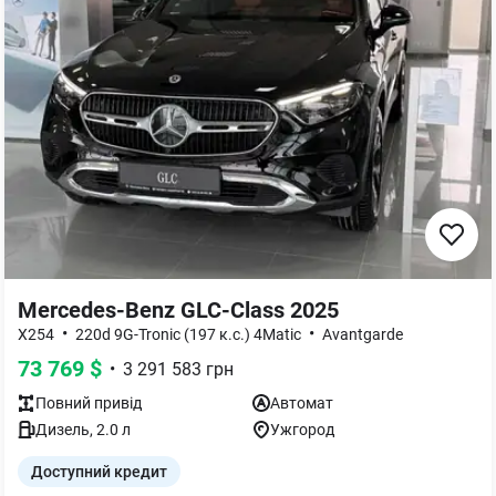
Mercedes-Benz GLC-Class 2025
•
•
X254
220d 9G-Tronic (197 к.с.) 4Matic
Avantgarde
73 769
$
•
3 291 583
грн
Повний
привід
Автомат
Дизель
,
2.0
л
Ужгород
Доступний кредит