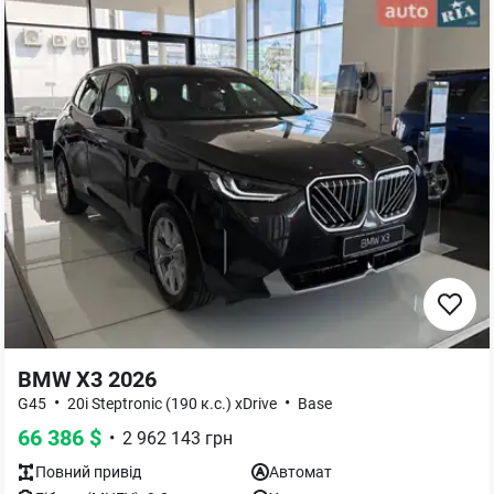
BMW X3 2026
•
•
G45
20i Steptronic (190 к.с.) xDrive
Base
66 386
$
•
2 962 143
грн
Повний
привід
Автомат