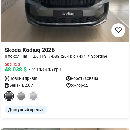
Skoda Kodiaq 2026
•
•
II покоління
2.0 TFSI 7-DSG (204 к.с.) 4x4
Sportline
50 335
$
48 038
$
•
2 143 445
грн
Повний
привід
Роботизована
Бензин
,
2.0
л
Ужгород
Доступний кредит