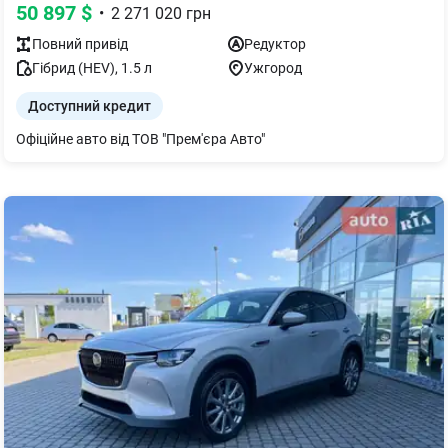
50 897
$
•
2 271 020
грн
Повний
привід
Редуктор
Гібрид (HEV)
,
1.5
л
Ужгород
Доступний кредит
Офіційне авто від ТОВ "Прем'єра Авто"