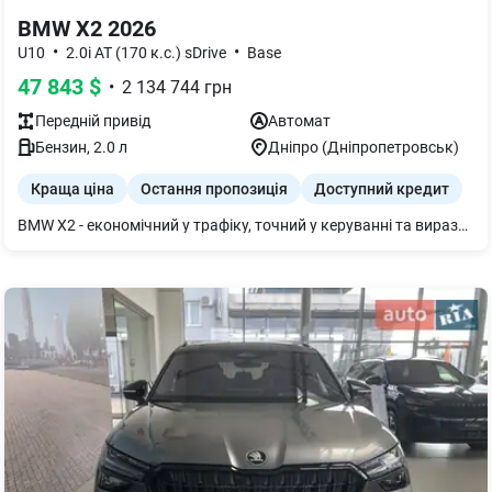
BMW X2 2026
•
•
U10
2.0i AT (170 к.с.) sDrive
Base
47 843
$
•
2 134 744
грн
Передній
привід
Автомат
Бензин
,
2.0
л
Дніпро (Дніпропетровськ)
Краща ціна
Остання пропозиція
Доступний кредит
BMW X2 - економічний у трафіку, точний у керуванні та виразний завдяки сміливому сучасному дизайну. Запрошуємо на огляд до офіційного дилера BMW у м. Дніпрі. Автомобіль оснащений додатковим обладнанням: Сонцезахисне скління Спортивні передні сидіння Driving Assistant Legal emergencycall BMW Individualобробкастелі`Anthracite` Активнийзахист пішоходів Пакет опцій Пакет устаткування бічнихдзеркал Система комфортного доступу Зовнішнє ліве дзеркало заднього виду і внутрішнє із затемненням Салонне дзеркало задньоговидуз автозатемненням Адаптивні світлодіодні фари Бездротовазарядказ охолодженням пристрою Акустичне скління Система автоматичногоуправління дальнім світлом Українськийпакет (Ukrainian package) Підігрів керма Кріплення длядитячих крісел `Isofix` Підігрів передніх сидінь Акустична система`HiFi HarmanKardon` Болти-секреткидляколіс Індикатор тискув покришках Ремонтнийкомплект шин Plus Teleservices Пакет Connected необмежений Меню українською мовою Посібник користувачаукраїнською мовою