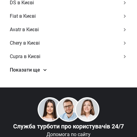
DS в Києві
Fiat в Києві
Avatr в Києві
Chery в Києві
Cupra в Києві
Показати ще
Служба турботи
про користувачів 24/7
Допомога по сайту