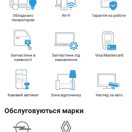
Обладнано
Wi-Fi
Гарантія на роботи
генератором
Запчастини в
Запчастини під
Visa/Mastercard
наявності
замовлення
Кавовий автомат
Зона відпочинку
Нагляд за авто
Обслуговуються марки