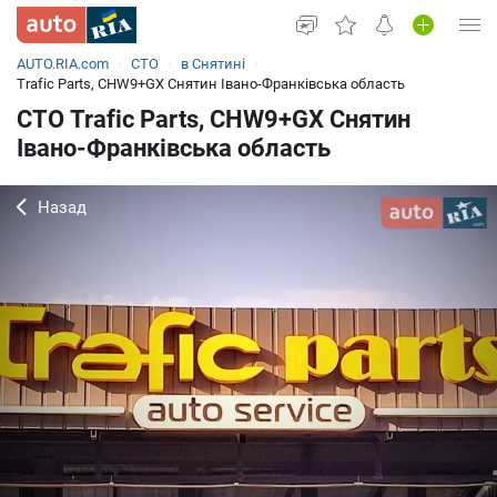
AUTO.RIA.com
СТО
в Снятині
Увійти в кабінет
Trafic Parts, CHW9+GX Снятин Івано-Франківська область
СТО Trafic Parts, CHW9+GX Снятин
Вживані авто
Івано-Франківська область
Нові авто
Назад
Новини
Все для авто