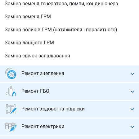
Заміна ременя генератора, помпи, кондиціонера
Заміна ременя ГРМ
Заміна роликів ГРМ (натяжителя і паразитного)
Заміна ланцюга ГРМ
Заміна свічок запалювання
Ремонт зчеплення
Діагностика зчеплення
Ремонт ГБО
Заміна диска зчеплення, корзини, вижимного
Діагностика ГБО
підшипника
Ремонт ходової та підвіски
Установка ГБО
Заміна двомасового маховика
Діагностика та ремонт ходової
Ремонт електрики
Заміна циліндрів зчеплення
Заміна та ремонт рульової рейки