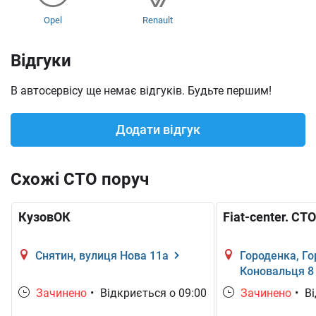
Opel
Renault
Відгуки
В автосервісу ще немає відгуків. Будьте першим!
Додати відгук
Схожі СТО поруч
КузовОК
Fiat-center. СТО
Снятин, вулиця Нова 11а
Городенка, Г
Коновальця 8
Зачинено
•
Відкриється о 09:00
Зачинено
•
Ві