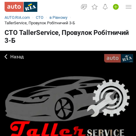
AUTO.RIA.com
СТО
в Рівному
Увійти в кабінет
TallerService, Провулок Робітничий 3-Б
СТО TallerService, Провулок Робітничий
Вживані авто
3-Б
Нові авто
Назад
Новини
Все для авто