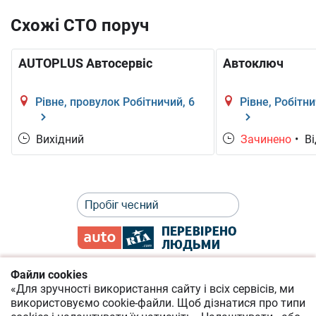
Схожі СТО поруч
AUTOPLUS Автосервіс
Автоключ
Рівне, провулок Робітничий, 6
Рівне, Робітн
Вихідний
Зачинено
•
Ві
Файли cookies
«Для зручності використання сайту і всіх сервісів, ми
Політика приватності
використовуємо cookie-файли.
Щоб дізнатися про типи