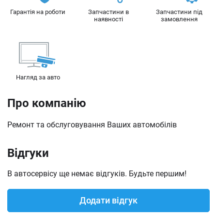
Діагностика та ремонт уприскування дизельних
Гарантія на роботи
Запчастини в
Запчастини під
наявності
замовлення
систем (ТНВД, насос-форсунок)
Заміна паливного фільтра
Заміна форсунок
Нагляд за авто
Заміна дросельної заслінки
Про компанію
Ремонт та обслуговування Ваших автомобілів
Відгуки
В автосервісу ще немає відгуків. Будьте першим!
Додати відгук