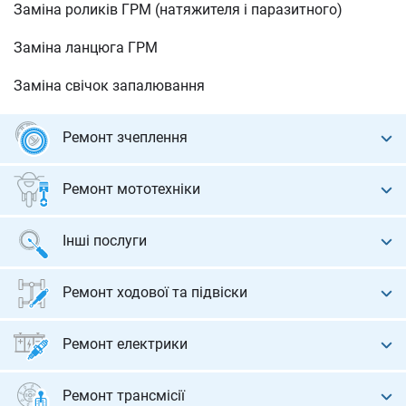
Заміна роликів ГРМ (натяжителя і паразитного)
Заміна ланцюга ГРМ
Заміна свічок запалювання
Ремонт зчеплення
Діагностика зчеплення
Ремонт мототехніки
Заміна диска зчеплення, корзини, вижимного
Ремонт мотоциклів
підшипника
Інші послуги
Ремонт квадроциклів
Заміна двомасового маховика
Реставрація авто
Ремонт ходової та підвіски
Заміна циліндрів зчеплення
Експертиза стану авто
Діагностика та ремонт ходової
Ремонт електрики
Заміна і регулювання троса зчеплення
Автодопомога на дорозі
Заміна та ремонт рульової рейки
Установка сигналізації
Доливка рідини гідравліки зчеплення і перевірка на
Ремонт трансмісії
Передпродажна підготовка